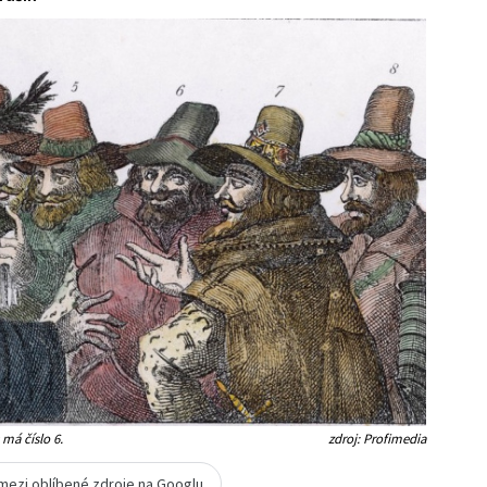
 má číslo 6.
zdroj: Profimedia
 mezi oblíbené zdroje na Googlu