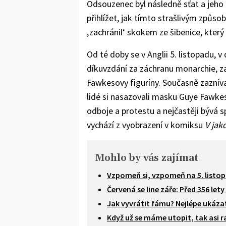
Odsouzenec byl následně sťat a jeho
přihlížet, jak tímto strašlivým způs
‚zachránil‘ skokem ze šibenice, který
Od té doby se v Anglii 5. listopadu, 
díkuvzdání za záchranu monarchie, zap
Fawkesovy figuríny. Současně zaznív
lidé si nasazovali masku Guye Fawke
odboje a protestu a nejčastěji bývá 
vychází z vyobrazení v komiksu
V jak
Mohlo by vás zajímat
Vzpomeň si, vzpomeň na 5. listop
Červená se line záře: Před 356 le
Jak vyvrátit fámu? Nejlépe ukáza
Když už se máme utopit, tak asi ra