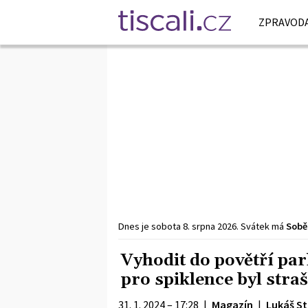
ZPRAVODA
Dnes je
sobota
8. srpna
2026
.
Svátek má
Sobě
Vyhodit do povětří par
pro spiklence byl straš
31. 1. 2024 – 17:28
|
Magazín
|
Lukáš St