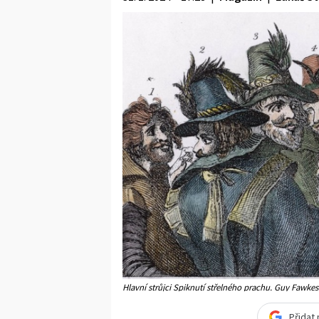
Hlavní strůjci Spiknutí střelného prachu. Guy Fawkes
Přidat