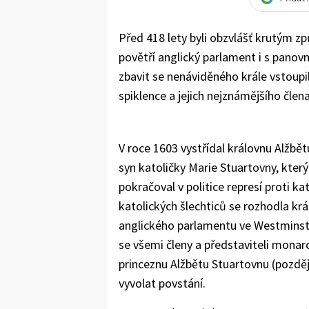
Před 418 lety byli obzvlášť krutým zp
povětří anglický parlament i s pan
zbavit se nenáviděného krále vstoupil
spiklence a jejich nejznámějšího čle
V roce 1603 vystřídal královnu Alžbět
syn katoličky Marie Stuartovny, kter
pokračoval v politice represí proti k
katolických šlechticů se rozhodla král
anglického parlamentu ve Westminster
se všemi členy a představiteli monarc
princeznu Alžbětu Stuartovnu (pozděj
vyvolat povstání.