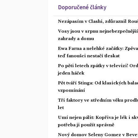
Doporučené články
Nezápasím v Clashi, zdůraznil Rouš
Vosy jsou v srpnu nejnebezpečnější: 
zahrady a domu
Ewa Farna a nelehké začátky: Zpěvač
teď fanoušci nestačí tleskat
Po pěti letech zpátky v televizi! Or
jeden háček
Pět tváří Stinga: Od klasických bal
vzpomínání
Tři faktory ve středním věku prodlu
let
Umí nejen pálit: Kopřiva je lék i s
potřeba ji použít správně
Nový domov Seleny Gomez v Beverly 