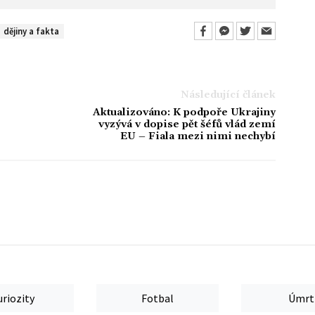
dějiny a fakta
Následující článek
Aktualizováno: K podpoře Ukrajiny
vyzývá v dopise pět šéfů vlád zemí
EU – Fiala mezi nimi nechybí
uriozity
Fotbal
Úmrt