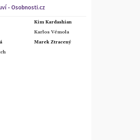
ví - Osobnosti.cz
Kim Kardashian
Karlos Vémola
á
Marek Ztracený
tch