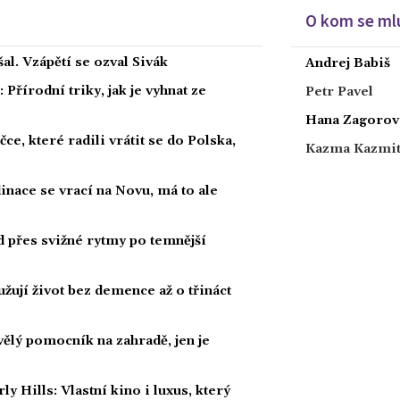
O kom se mlu
al. Vzápětí se ozval Sivák
Andrej Babiš
Přírodní triky, jak je vyhnat ze
Petr Pavel
Hana Zagorov
ce, které radili vrátit se do Polska,
Kazma Kazmi
dinace se vrací na Novu, má to ale
ad přes svižné rytmy po temnější
žují život bez demence až o třináct
kvělý pomocník na zahradě, jen je
Hills: Vlastní kino i luxus, který