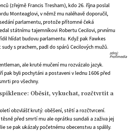
nců (zřejmě Francis Tresham), kdo 26. října poslal
rdu Monteaglovi, v němž mu naléhavě doporučil,
zasedání parlamentu, protože přítomné čeká
edal státnímu tajemníkovi Robertu Cecilovi, prvnímu
ařídil hlídat budovu parlamentu. Když pak Fawkes
vat sudy s prachem, padl do spárů Cecilových mužů.
Veřejná
zdroj:
poprava
Profimedia
strůjců
ntleman, ale kruté mučení mu rozvázalo jazyk.
Spiknutí
střelného
prachu
eří pak byli pochytáni a postaveni v lednu 1606 před
smrti pro všechny.
spiklence: Oběsit, vykuchat, rozčtvrtit a
oletí obzvlášť krutý: oběšení, stětí a rozčtvrcení.
těsně před smrtí mu ale oprátku sundali a zaživa jej
álie se pak ukázaly početnému obecenstvu a spálily.