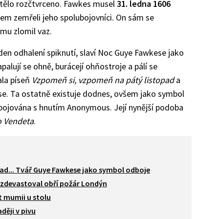
 tělo rozčtvrceno. Fawkes musel
31. ledna 1606
obem zemřeli jeho spolubojovníci. On sám se
 mu zlomil vaz.
v den odhalení spiknutí, slaví Noc Guye Fawkese jako
alují se ohně, burácejí ohňostroje a pálí se
ala píseň
Vzpomeň si, vzpomeň na pátý listopad
a
se. Ta ostatně existuje dodnes, ovšem jako symbol
spojována s hnutím Anonymous. Její nynější podoba
o Vendeta
.
ad... Tvář Guye Fawkese jako symbol odboje
ty zdevastoval obří požár Londýn
t mumii u stolu
ději v pivu