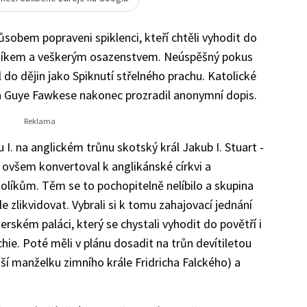
ůsobem popraveni spiklenci, kteří chtěli vyhodit do
ovníkem a veškerým osazenstvem. Neúspěšný pokus
 do dějin jako Spiknutí střelného prachu. Katolické
na Guye Fawkese nakonec prozradil anonymní dopis.
u I. na anglickém trůnu skotský král Jakub I. Stuart -
ý ovšem konvertoval k anglikánské církvi a
atolíkům. Těm se to pochopitelně nelíbilo a skupina
e zlikvidovat. Vybrali si k tomu zahajovací jednání
ském paláci, který se chystali vyhodit do povětří i
hie. Poté měli v plánu dosadit na trůn devítiletou
ší manželku zimního krále Fridricha Falckého) a