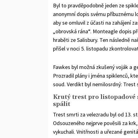
Byl to pravděpodobně jeden ze spikle
anonymní dopis svému příbuznému lo
aby se omluvil z účasti na zahájení 
„obrovská rána“. Monteagle dopis př
hraběti ze Salisbury. Ten následně n
přišel v noci 5. listopadu zkontrolo
Fawkes byl možná zkušený voják a ge
Prozradil plány i jména spiklenců, kt
soud. Verdikt byl nemilosrdný: Trest 
Krutý trest pro listopadové 
spálit
Trest smrti za velezradu byl od 13. st
Odsouzeného nejprve pověsili za krk, 
vykuchali. Vnitřnosti a uřezané genit