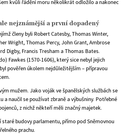
šem kvůli řádění moru několikrát odložilo a nakonec
ale nejznámější a první dopadený
jejímž členy byli Robert Catesby, Thomas Winter,
pher Wright, Thomas Percy, John Grant, Ambrose
 Digby, Francis Tresham a Thomas Bates.
o) Fawkes (1570-1606), který sice nebyl jejich
 byl pověřen úkolem nejdůležitějším – přípravou
cem.
avým mužem. Jako voják ve španělských službách se
 a naučil se používat zbraně a výbušniny. Potřebné
pojenců, z nichž někteří měli značný majetek.
emí staré budovy parlamentu, přímo pod Sněmovnou
třelného prachu.