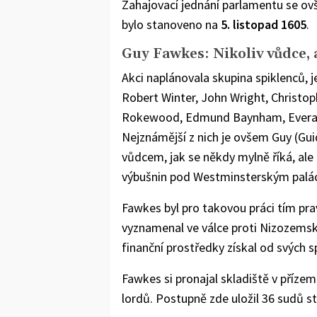
Zahajovací jednání parlamentu se ov
bylo stanoveno na
5. listopad 1605
.
Guy Fawkes: Nikoliv vůdce, 
Akci naplánovala skupina spiklenců, 
Robert Winter, John Wright, Christo
Rokewood, Edmund Baynham, Everard
Nejznámější z nich je ovšem Guy (Guid
vůdcem, jak se někdy mylně říká, ale
výbušnin pod Westminsterským palá
Fawkes byl pro takovou práci tím pr
vyznamenal ve válce proti Nizozemsku
finanční prostředky získal od svých s
Fawkes si pronajal skladiště v příz
lordů. Postupně zde uložil 36 sudů s