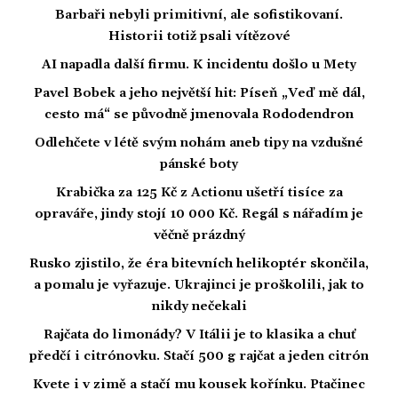
Barbaři nebyli primitivní, ale sofistikovaní.
Historii totiž psali vítězové
AI napadla další firmu. K incidentu došlo u Mety
Pavel Bobek a jeho největší hit: Píseň „Veď mě dál,
cesto má“ se původně jmenovala Rododendron
Odlehčete v létě svým nohám aneb tipy na vzdušné
pánské boty
Krabička za 125 Kč z Actionu ušetří tisíce za
opraváře, jindy stojí 10 000 Kč. Regál s nářadím je
věčně prázdný
Rusko zjistilo, že éra bitevních helikoptér skončila,
a pomalu je vyřazuje. Ukrajinci je proškolili, jak to
nikdy nečekali
Rajčata do limonády? V Itálii je to klasika a chuť
předčí i citrónovku. Stačí 500 g rajčat a jeden citrón
Kvete i v zimě a stačí mu kousek kořínku. Ptačinec