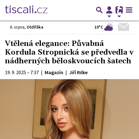
19°C
6. srpna
,
Oldřiška
Vtělená elegance: Půvabná
Kordula Stropnická se předvedla v
nádherných běloskvoucích šatech
19. 9. 2025 – 7:37
|
Magazín
|
Jiří Rilke