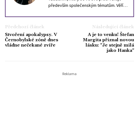
především společenským tématům. Věří,
že i složité otázky dneška lze
zprostředkovat srozumitelně, aniž by se
vytratil jejich význam. Ve volném čase rád
Předchozí článek
Následující článek
čte filozofii, zajímá se o dějiny Evropy a
Stvoření apokalypsy. V
A je to venku! Štefan
vždycky jej fascinoval svět celebrit, který
Černobylské zóně dnes
Margita přiznal novou
by podle něj posloužil pro nejednu
vládne nečekané zvíře
lásku: "Je stejně milá
jako Hanka"
sociologickou studii.