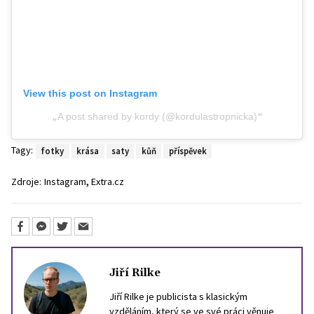
View this post on Instagram
A post shared by kordy (@kordulastropnicka)
Tagy:
fotky
krása
saty
kůň
příspěvek
,
Zdroje:
Instagram
Extra.cz
Jiří Rilke
Jiří Rilke je publicista s klasickým
vzděláním, který se ve své práci věnuje