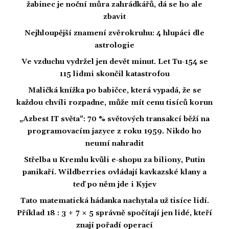
žabinec je noční můra zahrádkářů, dá se ho ale
zbavit
Nejhloupější znamení zvěrokruhu: 4 hlupáci dle
astrologie
Ve vzduchu vydržel jen devět minut. Let Tu-154 se
115 lidmi skončil katastrofou
Maličká knížka po babičce, která vypadá, že se
každou chvíli rozpadne, může mít cenu tisíců korun
„Azbest IT světa“: 70 % světových transakcí běží na
programovacím jazyce z roku 1959. Nikdo ho
neumí nahradit
Střelba u Kremlu kvůli e-shopu za biliony, Putin
panikaří. Wildberries ovládají kavkazské klany a
teď po něm jde i Kyjev
Tato matematická hádanka nachytala už tisíce lidí.
Příklad 18 : 3 + 7 × 5 správně spočítají jen lidé, kteří
znají pořadí operací