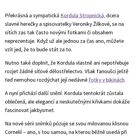
Překrásná a sympatická
Kordula Stropnická,
dcera
slavné herečky a spisovatelky Veroniky Žilkové, se na
sítích zas tak často novými fotkami či obsahem
neprezentuje. Když už ale jednou za čas ano, můžete
vzít jed, že to bude stát za to.
Nutno také doplnit, že Kordula vlastně ani nepotřebuje
rozjet žádné síťové dělostřelectvo. Však fanoušci ještě
teď nemohou rozdýchat její nedávné
fotky v bikinách
.
A nyní přichází další snění: Kordula tentokrát zůstala
oblečená, ale elegancí a neskutečnými křivkami dokáže
fascinovat jakbysmet.
Na nové sérii snímků pózuje se svou milovanou klisnou
Cornelií – ano, s tou samou, na kterou běžně usedá při