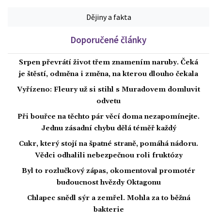
Dějiny a fakta
Doporučené články
Srpen převrátí život třem znamením naruby. Čeká
je štěstí, odměna i změna, na kterou dlouho čekala
Vyřízeno: Fleury už si stihl s Muradovem domluvit
odvetu
Při bouřce na těchto pár věcí doma nezapomínejte.
Jednu zásadní chybu dělá téměř každý
Cukr, který stojí na špatné straně, pomáhá nádoru.
Vědci odhalili nebezpečnou roli fruktózy
Byl to rozlučkový zápas, okomentoval promotér
budoucnost hvězdy Oktagonu
Chlapec snědl sýr a zemřel. Mohla za to běžná
bakterie