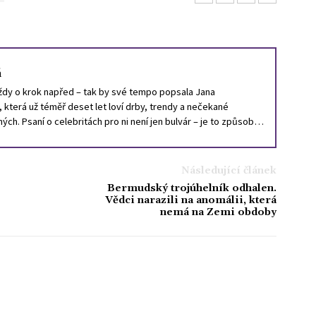
á
vždy o krok napřed – tak by své tempo popsala Jana
, která už téměř deset let loví drby, trendy a nečekané
ch. Psaní o celebritách pro ni není jen bulvár – je to způsob,
náladu společnosti. Ve volném čase ráda uniká od chaosu světa
a, čte horory a tajně sbírá staré výtisky časopisů Bravo.
Následující článek
Bermudský trojúhelník odhalen.
Vědci narazili na anomálii, která
nemá na Zemi obdoby