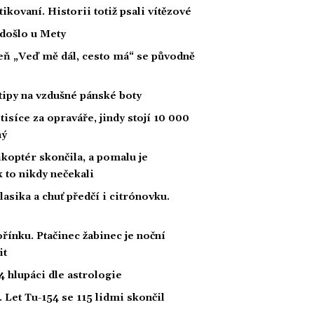
tikovaní. Historii totiž psali vítězové
 došlo u Mety
íseň „Veď mě dál, cesto má“ se původně
tipy na vzdušné pánské boty
tisíce za opraváře, jindy stojí 10 000
ný
likoptér skončila, a pomalu je
ak to nikdy nečekali
klasika a chuť předčí i citrónovku.
řínku. Ptačinec žabinec je noční
it
 hlupáci dle astrologie
 Let Tu-154 se 115 lidmi skončil