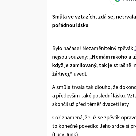
Smůla ve vztazích, zdá se, netrva
pořádnou lásku.
Bylo načase! Nezaměnitelný zpěvák
nejsou souzeny:
„
Nemám nikoho a už 
když je zamilovaný, tak je strašně 
žárlivej,“
uvedl.
A smůla trvala tak dlouho, že dokonc
a především také poslední lásku. Vz
skončil už před téměř dvaceti lety.
Což znamená, že už se zpěvák opravd
to konečně povedlo: Jeho srdce si 
(Lucy Junk).