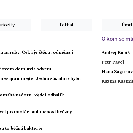
uriozity
Fotbal
Úmrt
O kom se mlu
 naruby. Čeká je štěstí, odměna i
Andrej Babiš
Petr Pavel
radovem domluvit odvetu
Hana Zagorov
a nezapomínejte. Jednu zásadní chybu
Kazma Kazmi
 pomáhá nádoru. Vědci odhalili
oval promotér budoucnost hvězdy
za to běžná bakterie