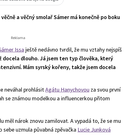
la věčně a věčný smolař Sámer má konečně po boku
Sámer Issa
ještě nedávno tvrdil, že mu vztahy nejspíš
docela dlouho. Já jsem ten typ člověka, který
intenzivní. Mám syrský kořeny, takže jsem docela
e neváhal prohlásit
Agátu Hanychovou
za svou první
tah se známou modelkou a influencerkou přitom
u měl nárok znovu zamilovat. A vypadá to, že se mu
pro sebe uzmula půvabná zpěvačka
Lucie Junková