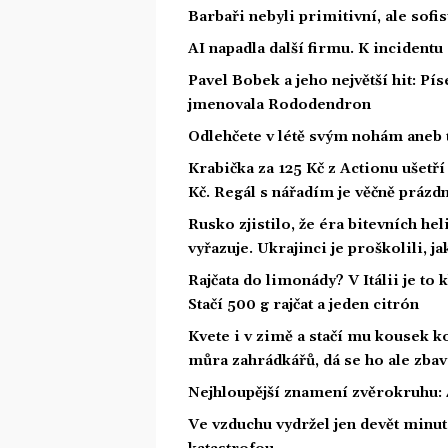
Barbaři nebyli primitivní, ale sofis
AI napadla další firmu. K incidentu
Pavel Bobek a jeho největší hit: P
jmenovala Rododendron
Odlehčete v létě svým nohám aneb 
Krabička za 125 Kč z Actionu ušetří 
Kč. Regál s nářadím je věčně prázd
Rusko zjistilo, že éra bitevních he
vyřazuje. Ukrajinci je proškolili, j
Rajčata do limonády? V Itálii je to 
Stačí 500 g rajčat a jeden citrón
Kvete i v zimě a stačí mu kousek ko
můra zahrádkářů, dá se ho ale zbav
Nejhloupější znamení zvěrokruhu: 4
Ve vzduchu vydržel jen devět minut.