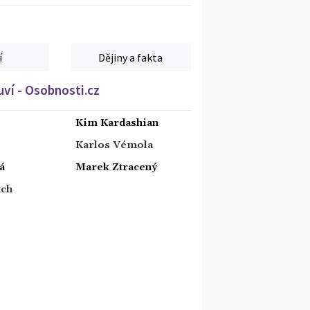
í
Dějiny a fakta
ví - Osobnosti.cz
Kim Kardashian
Karlos Vémola
á
Marek Ztracený
tch