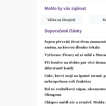
Mohlo by vás zajímat
Válka na Ukrajině
K
Doporučené články
Srpen převrátí život třem znamením
změna, na kterou dlouho čekala
Vyřízeno: Fleury už si stihl s Mu
Při bouřce na těchto pár věcí dom
dělá téměř každý
Cukr, který stojí na špatné straně,
nebezpečnou roli fruktózy
Byl to rozlučkový zápas, okoment
Oktagonu
Chlapec snědl sýr a zemřel. Mohla 