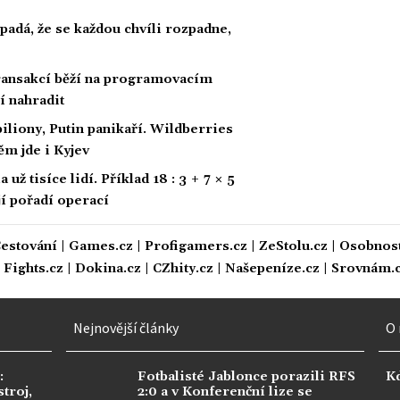
padá, že se každou chvíli rozpadne,
 transakcí běží na programovacím
í nahradit
biliony, Putin panikaří. Wildberries
ěm jde i Kyjev
ž tisíce lidí. Příklad 18 : 3 + 7 × 5
ají pořadí operací
estování
|
Games.cz
|
Profigamers.cz
|
ZeStolu.cz
|
Osobnost
|
Fights.cz
|
Dokina.cz
|
CZhity.cz
|
Našepeníze.cz
|
Srovnám.
Nejnovější články
O 
:
Fotbalisté Jablonce porazili RFS
K
troj,
2:0 a v Konferenční lize se