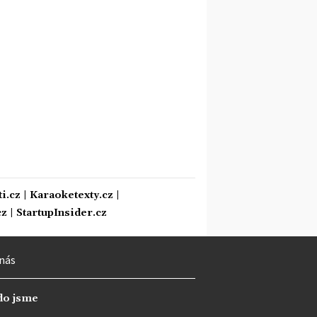
i.cz
|
Karaoketexty.cz
|
cz
|
StartupInsider.cz
nás
do jsme