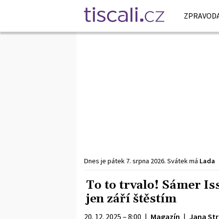
ZPRAVODA
Dnes je
pátek
7. srpna
2026
.
Svátek má
Lada
To to trvalo! Sámer Is
jen září štěstím
20. 12. 2025 – 8:00
|
Magazín
|
Jana St