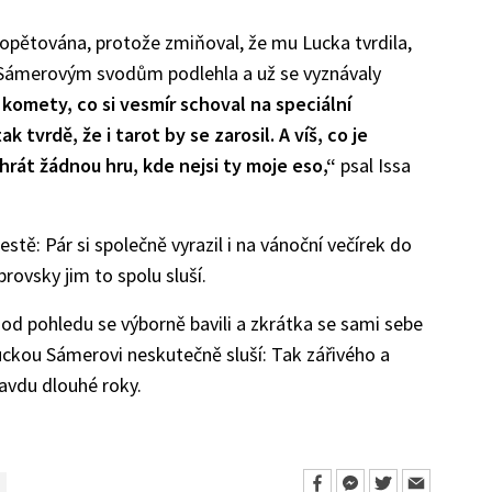
 opětována, protože zmiňoval, že mu Lucka tvrdila,
 Sámerovým svodům podlehla a už se vyznávaly
 komety, co si vesmír schoval na speciální
tvrdě, že i tarot by se zarosil. A víš, co je
 hrát žádnou hru, kde nejsi ty moje eso,“
psal Issa
estě: Pár si společně vyrazil i na vánoční večírek do
brovsky jim to spolu sluší.
od pohledu se výborně bavili a zkrátka se sami sebe
uckou Sámerovi neskutečně sluší: Tak zářivého a
avdu dlouhé roky.