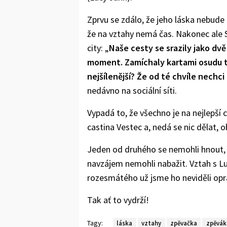
Zprvu se zdálo, že jeho láska nebude
že na vztahy nemá čas. Nakonec ale
city: „
Naše cesty se srazily jako dvě
moment. Zamíchaly kartami osudu tak 
nejšílenější? Že od té chvíle nechci
nedávno na sociální síti.
Vypadá to, že všechno je na nejlepší c
castina Vestec a, nedá se nic dělat, o
Jeden od druhého se nemohli hnout, 
navzájem nemohli nabažit. Vztah s L
rozesmátého už jsme ho neviděli opr
Tak ať to vydrží!
Tagy:
láska
vztahy
zpěvačka
zpěvák