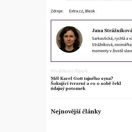
,
Zdroje:
Extra.cz
Blesk
Jana Strážníkov
Sarkastická, rychlá a 
Strážníková, novinářka
momenty v životě slavný
jak vystihnout dobu a 
celebrit – chodí do les
Předchozí článek
Měl Karel Gott tajného syna?
Šokující tvrzení a co o sobě řekl
údajný potomek
Nejnovější články