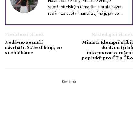
Novinářka z Prahy, která se věnuje
spotřebitelským tématům a praktickým
radám ze světa financí. Zajímá ji, jak se
velká čísla promítají do peněženek
jednotlivců - od každodenních nákupů až
po dlouhodobé finanční plánování. Sleduje
Předchozí článek
Následující článek
trh, trendy i pasti, které mohou ovlivnit
Nedávno zesnulí
Ministr Klempíř slíbil
běžné rozhodování domácností. Kromě
návrháři: Stále diktují, co
do dvou týdnů
novinářské práce studuje vysokou školu,
si oblékáme
informovat o rušení
poplatků pro ČT a ČRo
ve volném čase se věnuje historii,
japonské kultuře a profesionálnímu tanci.
Věří, že i finance mohou být čtivým
tématem - když za nimi hledáme lidi, jejich
potřeby a životní příběhy.