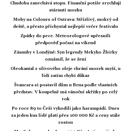
Chudoba zanechává stopu. Finanční potíže zrychlují
stárnutí mozku
Moby na Colours of Ostrava: Střízlivý, mokrý od
deště, a přesto přichystal nejlepší večer festivalu
Zpátky do pece. Meteorologové upřesnili
předpověď počasí na víkend
Zásnuby v Londýně: Syn legendy Mekyho Žbirky
oznámil, že se žení
Oleokantal z olivového oleje chrání mozek myší, u
lidí zatím chybí důkaz
Švancara si postavil dům u Brna podle vlastních
představ. V koupelně má vánoční skřítky po celý
rok
Po roce 89 to Češi vyhodili jako harampádí. Dnes
za jeden kus lidé platí přes 100 000 Kč a ceny stále
rostou