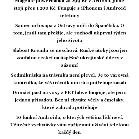
MagSafe powerbanka za 299 Kč v Actionu, jinde
stojí přes 1 200 Kč. Funguje s iPhonem i Android
telefony
Samec orlosupa z Ostravy míří do Španělska. O
tom, jestli tam přežije, ale rozhodl už první týden
jeho života
Slabost Kremlu se neschová: Ruské útoky jsou jen
zoufalou reakcí na úspěšné ukrajinské údery v
zázemí
Sedmikráska na trávníku není plevel. Je to varovná
kontrolka, že váš trávník umírá a potřebuje zásah
Domácí past na vosy z PET lahve funguje, ale jen s
jednou přísadou. Bez ní chytáte včely a čmeláky,
které zahrada potřebuje
10 funkcí Androidu, o kterých většina lidí neví.
Užitečné vychytávky vám zpříjemní užívání telefonu
každý den