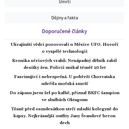
Úmrtí
Dějiny a fakta
Doporučené články
Ukrajinští vědci pozorovali u Měsíce UFO. Hovoří
o vyspělé technologii
Kronika sériových vrahů: Nenápadný dělník zabil
desítky žen. Policii unikal téměř 20 let
Fascinující i nebezpečná. U pobřeží Chorvatska
udeřila mořská smršť
Do zápasu jsem šel po kalbě, přiznal BKFC šampion
ve službách Oktagonu
Těsně před osmdesátkou strčí mladší kolegyně do
kapsy. Nejkrásnější outfity Jany Švandové berou
dech