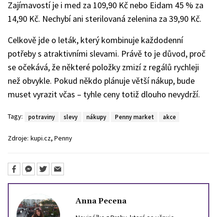
Zajímavostí je i med za 109,90 Kč nebo Eidam 45 % za
14,90 Kč. Nechybí ani sterilovaná zelenina za 39,90 Kč.
Celkově jde o leták, který kombinuje každodenní
potřeby s atraktivními slevami. Právě to je důvod, proč
se očekává, že některé položky zmizí z regálů rychleji
než obvykle. Pokud někdo plánuje větší nákup, bude
muset vyrazit včas – tyhle ceny totiž dlouho nevydrží.
Tagy:
potraviny
slevy
nákupy
Penny market
akce
,
Zdroje:
kupi.cz
Penny
Anna Pecena