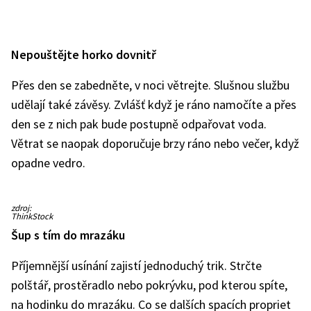
Nepouštějte horko dovnitř
Přes den se zabedněte, v noci větrejte. Slušnou službu
udělají také závěsy. Zvlášť když je ráno namočíte a přes
den se z nich pak bude postupně odpařovat voda.
Větrat se naopak doporučuje brzy ráno nebo večer, když
opadne vedro.
Ilustrační
zdroj:
snímek
ThinkStock
Šup s tím do mrazáku
Příjemnější usínání zajistí jednoduchý trik. Strčte
polštář, prostěradlo nebo pokrývku, pod kterou spíte,
na hodinku do mrazáku. Co se dalších spacích propriet