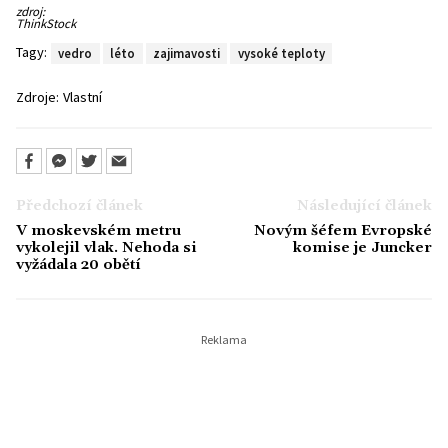
Ilustrační
zdroj:
snímek
ThinkStock
Tagy:
vedro
léto
zajimavosti
vysoké teploty
Zdroje:
Vlastní
Předchozí článek
Následující článek
V moskevském metru
Novým šéfem Evropské
vykolejil vlak. Nehoda si
komise je Juncker
vyžádala 20 obětí