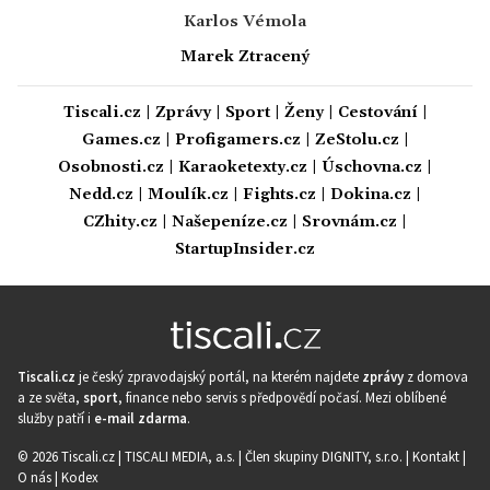
Karlos Vémola
Marek Ztracený
Tiscali.cz
|
Zprávy
|
Sport
|
Ženy
|
Cestování
|
Games.cz
|
Profigamers.cz
|
ZeStolu.cz
|
Osobnosti.cz
|
Karaoketexty.cz
|
Úschovna.cz
|
Nedd.cz
|
Moulík.cz
|
Fights.cz
|
Dokina.cz
|
CZhity.cz
|
Našepeníze.cz
|
Srovnám.cz
|
StartupInsider.cz
Tiscali.cz
je český zpravodajský portál, na kterém najdete
zprávy
z domova
a ze světa,
sport
, finance nebo servis s předpovědí počasí. Mezi oblíbené
služby patří i
e-mail zdarma
.
© 2026 Tiscali.cz |
TISCALI MEDIA, a.s.
|
Člen skupiny DIGNITY, s.r.o.
|
Kontakt
|
O nás
|
Kodex