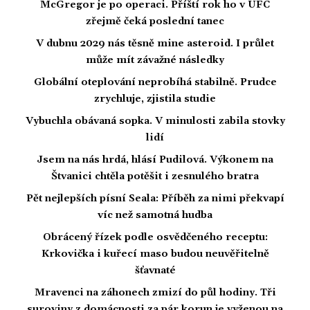
McGregor je po operaci. Příští rok ho v UFC
zřejmě čeká poslední tanec
V dubnu 2029 nás těsně mine asteroid. I průlet
může mít závažné následky
Globální oteplování neprobíhá stabilně. Prudce
zrychluje, zjistila studie
Vybuchla obávaná sopka. V minulosti zabila stovky
lidí
Jsem na nás hrdá, hlásí Pudilová. Výkonem na
Štvanici chtěla potěšit i zesnulého bratra
Pět nejlepších písní Seala: Příběh za nimi překvapí
víc než samotná hudba
Obrácený řízek podle osvědčeného receptu:
Krkovička i kuřecí maso budou neuvěřitelně
šťavnaté
Mravenci na záhonech zmizí do půl hodiny. Tři
suroviny z domácnosti za pár korun je vyženou na