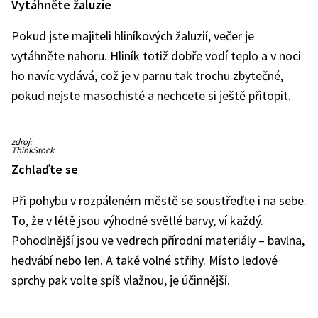
Vytáhněte žaluzie
Pokud jste majiteli hliníkových žaluzií, večer je
vytáhněte nahoru. Hliník totiž dobře vodí teplo a v noci
ho navíc vydává, což je v parnu tak trochu zbytečné,
pokud nejste masochisté a nechcete si ještě přitopit.
Ilustrační
zdroj:
snímek
ThinkStock
Zchlaďte se
Při pohybu v rozpáleném městě se soustřeďte i na sebe.
To, že v létě jsou výhodné světlé barvy, ví každý.
Pohodlnější jsou ve vedrech přírodní materiály – bavlna,
hedvábí nebo len. A také volné střihy. Místo ledové
sprchy pak volte spíš vlažnou, je účinnější.