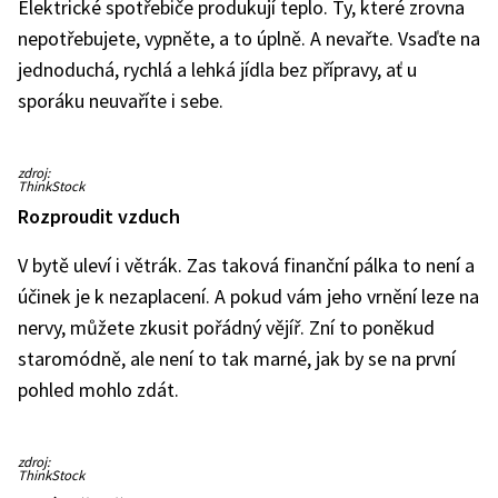
Elektrické spotřebiče produkují teplo. Ty, které zrovna
nepotřebujete, vypněte, a to úplně. A nevařte. Vsaďte na
jednoduchá, rychlá a lehká jídla bez přípravy, ať u
sporáku neuvaříte i sebe.
Ilustrační
zdroj:
snímek
ThinkStock
Rozproudit vzduch
V bytě uleví i větrák. Zas taková finanční pálka to není a
účinek je k nezaplacení. A pokud vám jeho vrnění leze na
nervy, můžete zkusit pořádný vějíř. Zní to poněkud
staromódně, ale není to tak marné, jak by se na první
pohled mohlo zdát.
Ilustrační
zdroj:
snímek
ThinkStock