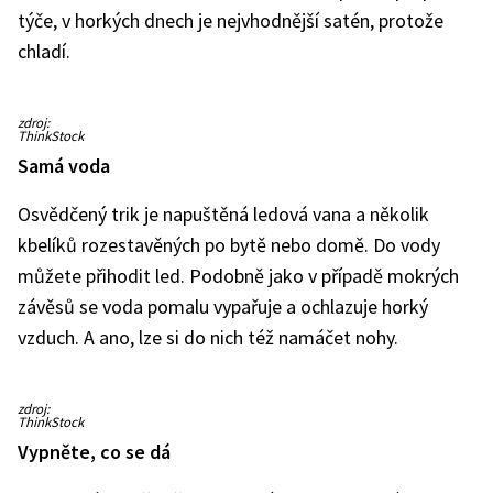
týče, v horkých dnech je nejvhodnější satén, protože
chladí.
Ilustrační
zdroj:
snímek
ThinkStock
Samá voda
Osvědčený trik je napuštěná ledová vana a několik
kbelíků rozestavěných po bytě nebo domě. Do vody
můžete přihodit led. Podobně jako v případě mokrých
závěsů se voda pomalu vypařuje a ochlazuje horký
vzduch. A ano, lze si do nich též namáčet nohy.
Ilustrační
zdroj:
snímek
ThinkStock
Vypněte, co se dá