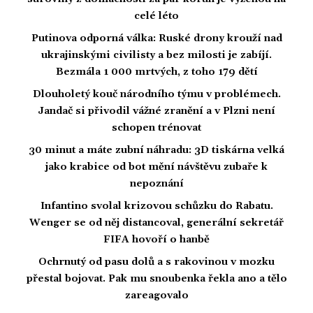
celé léto
Putinova odporná válka: Ruské drony krouží nad
ukrajinskými civilisty a bez milosti je zabíjí.
Bezmála 1 000 mrtvých, z toho 179 dětí
Dlouholetý kouč národního týmu v problémech.
Jandač si přivodil vážné zranění a v Plzni není
schopen trénovat
30 minut a máte zubní náhradu: 3D tiskárna velká
jako krabice od bot mění návštěvu zubaře k
nepoznání
Infantino svolal krizovou schůzku do Rabatu.
Wenger se od něj distancoval, generální sekretář
FIFA hovoří o hanbě
Ochrnutý od pasu dolů a s rakovinou v mozku
přestal bojovat. Pak mu snoubenka řekla ano a tělo
zareagovalo