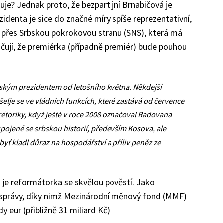
uje? Jednak proto, že bezpartijní Brnabičová je
zidenta je sice do značné míry spíše reprezentativní,
u přes Srbskou pokrokovou stranu (SNS), která má
načují, že premiérka (případně premiér) bude pouhou
bským prezidentem od letošního května. Někdejší
šelje se ve vládních funkcích, které zastává od července
 rétoriky, když ještě v roce 2008 označoval Radovana
pojené se srbskou historií, především Kosova, ale
 byť kladl důraz na hospodářství a příliv peněz ze
 je reformátorka se skvělou pověstí. Jako
 správy, díky nimž Mezinárodní měnový fond (MMF)
y eur (přibližně 31 miliard Kč).