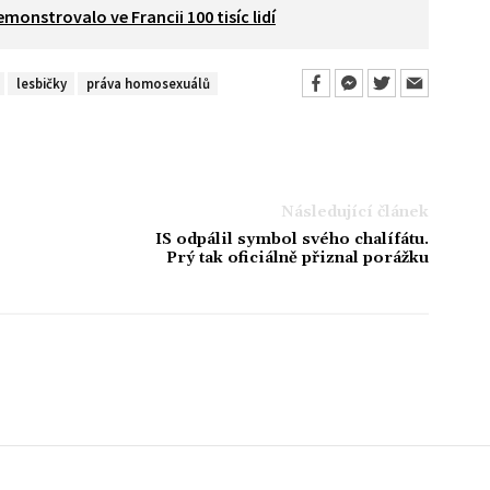
nstrovalo ve Francii 100 tisíc lidí
lesbičky
práva homosexuálů
Následující článek
IS odpálil symbol svého chalífátu.
Prý tak oficiálně přiznal porážku