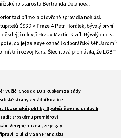
ížského starostu Bertranda Delanoëa.
 orientaci přímo a otevřeně zpravidla nehlásí.
tupitelů ČSSD v Praze 4 Petr Horálek, bývalý první
 někdejší mluvčí Hradu Martin Krafl. Bývalý ministr
 poté, co jej za gaye označil odborářský šéf Jaromír
o místní rozvoj Karla Šlechtová prohlásila, že LGBT
r Vučić. Chce do EU s Ruskem za zády
 srbské strany z vládní koalice
il bosenské politiky. Společně se mu omluvili
e radit srbskému premiérovi
án. Veřejně přiznal, že je gay
ravil o ulici v San Francisku