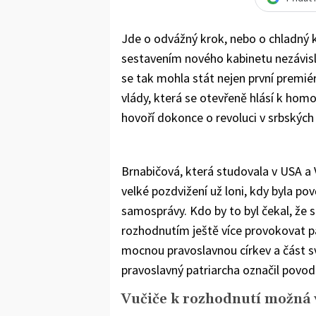
Jde o odvážný krok, nebo o chladný k
sestavením nového kabinetu nezávisl
se tak mohla stát nejen první premié
vlády, která se otevřeně hlásí k homo
hovoří dokonce o revoluci v srbských 
Brnabičová, která studovala v USA a Ve
velké pozdvižení už loni, kdy byla po
samosprávy. Kdo by to byl čekal, že s
rozhodnutím ještě více provokovat pa
mocnou pravoslavnou církev a část s
pravoslavný patriarcha označil povod
Vučiče k rozhodnutí možná 