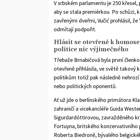
V srbském parlamentu je 250 křesel,
aby se stala premiérkou. Po schůzi, k
zavřenými dveřmi, Vučić prohlásil, že 
odmítají podpořit.
Hlásit se otevřeně k homosex
politice nic výjimečného
Třebaže Brnabičová byla první členko
otevřeně přihlásila, ve světě takový
politikům totiž pak následně nehrozí 
nebo politických oponentů.
Ať už jde o berlínského primátora K
zahraničí a vicekancléře Guida West
Sigurdardóttirovou, zavražděného kr
Fortuyna, britského konzervativního 
Roberta Biedroně, bývalého belgické