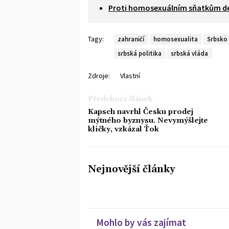
Proti homosexuálním sňatkům demo
Tagy:
zahraničí
homosexualita
Srbsko
srbská politika
srbská vláda
Zdroje:
Vlastní
Předchozí článek
Kapsch navrhl Česku prodej
mýtného byznysu. Nevymýšlejte
kličky, vzkázal Ťok
Nejnovější články
Mohlo by vás zajímat