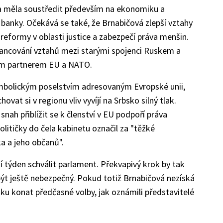
a měla soustředit především na ekonomiku a
 banky. Očekává se také, že Brnabičová zlepší vztahy
eformy v oblasti justice a zabezpečí práva menšin.
alancování vztahů mezi starými spojenci Ruskem a
ím partnerem EU a NATO.
symbolickým poselstvím adresovaným Evropské unii,
vat si v regionu vliv vyvíjí na Srbsko silný tlak.
i snah přiblížit se k členství v EU podpoří práva
itičky do čela kabinetu označil za "těžké
ka a jeho občanů".
í týden schválit parlament. Překvapivý krok by tak
ýt ještě nebezpečný. Pokud totiž Brnabičová nezíská
u konat předčasné volby, jak oznámili představitelé