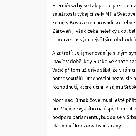
Premiérka by se tak podle prezident
záležitosti týkající se MMF a Světové
země s Kosovem a prosadí potřebné r
Zároveň ji však čeká nelehký úkol b
Čínou a srbským největším obchodn
A zatřetí: Její jmenování je silným 
navíc v době, kdy Rusko ve snaze zacho
Vučić přitom už dříve slíbil, že v rámc
homosexuálů. Jmenování nezávislé pol
rozhodnutí, které učinil v zájmu Srbs
Nominaci Brnabičové musí ještě příšt
pro Vučiče zvyklého na úspěch mohl b
podporu parlamentu, budou se v Srbsk
vládnoucí konzervativní strany.