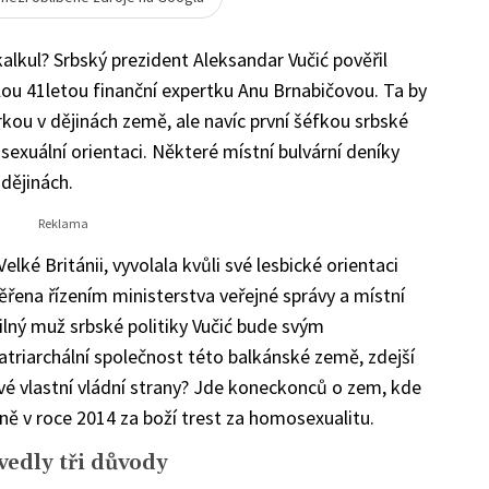
alkul? Srbský prezident Aleksandar Vučić pověřil
ou 41letou finanční expertku Anu Brnabičovou. Ta by
rkou v dějinách země, ale navíc první šéfkou srbské
sexuální orientaci. Některé místní bulvární deníky
dějinách.
lké Británii, vyvolala kvůli své lesbické orientaci
věřena řízením ministerstva veřejné správy a místní
ilný muž srbské politiky Vučić bude svým
triarchální společnost této balkánské země, zdejší
vé vlastní vládní strany? Jde koneckonců o zem, kde
ně v roce 2014 za boží trest za homosexualitu.
vedly tři důvody