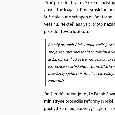
Proč prezident takové riziko podstup
absolutně loajální. Post srbského pre
Vučić ale bude schopen ovládat vlád
většinu. Někteří analytici proto naz
prezidentovou loutkou.
Bývalý premiér Aleksandar Vučić je sr
spojenec ultranacionalisty Vojislava Še
2012, oprostil od ostře nacionalistické
Karadžiče za srbského hrdinu. Otázky s
provázely i jeho působení v čele vlády,
zahraničí.
Dalším důvodem je to, že Brnabičová
ministryně prosadila reformy srbské
poskytl zemi půjčku ve výši 1,2 miliard