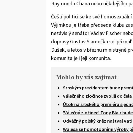
Raymonda Chana nebo někdejšího pař
Čeští politici se ke své homosexuální
Výjimkou je třeba předseda klubu zas
nezávislý senátor Václav Fischer nebo
dopravy Gustav Slamečka se 'přiznal'
Dušek, a letos v březnu ministryně pr
komunita je i její komunita.
Mohlo by vás zajímat
Srbským prezidentem bude premié
Válečného zločince zvolili do čela
Útok na srbského premiéra sjednot
'Válečný zločinec' Tony Blair bud
Odvážný polský kněz naštval Vatik
Walesa se homofobními výroky přip