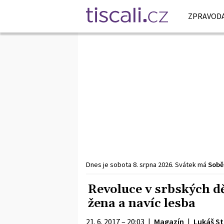
ZPRAVODA
Dnes je
sobota
8. srpna
2026
.
Svátek má
Sobě
Revoluce v srbských d
žena a navíc lesba
21. 6. 2017 – 20:03
|
Magazín
|
Lukáš St