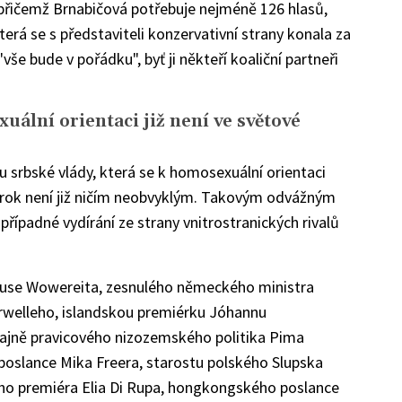
 přičemž Brnabičová potřebuje nejméně 126 hlasů,
terá se s představiteli konzervativní strany konala za
"vše bude v pořádku", byť ji někteří koaliční partneři
uální orientaci již není ve světové
u srbské vlády, která se k homosexuální orientaci
 krok není již ničím neobvyklým. Takovým odvážným
případné vydírání ze strany vnitrostranických rivalů
lause Wowereita, zesnulého německého ministra
erwelleho, islandskou premiérku Jóhannu
ajně pravicového nizozemského politika Pima
poslance Mika Freera, starostu polského Slupska
ho premiéra Elia Di Rupa, hongkongského poslance