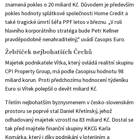
znamená pokles o 20 miliard Kč. Důvodem je především
pokles hodnoty splátkové společnosti Home Credit a
také tragické úmrtí šéfa PPF letos v březnu. „V roli
hlavního korporátního stratéga bude Petr Kellner
pravděpodobně nenahraditelný,“ uvádí časopis Euro.
Žebříček nejbohatších Čechů
Majetek podnikatele Vítka, který ovládá realitní skupinu
CPI Property Group, má podle časopisu hodnotu 98
miliard korun. Proti předchozímu hodnocení týdeníku
Euro si Vítek polepšil o devět miliard Kč.
Třetím nejbohatším byznysmenem v česko-slovenském
prostoru se poprvé stal Daniel Křetínský, jehož
odhadovaný majetek vzrostl na 83 miliard Kč. Dostal se
tak před majitele finanční skupiny KKCG Karla
Komárka, který i díky podnikání v loterijním a