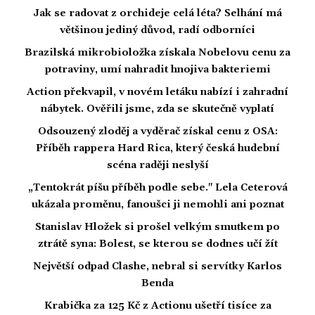
Jak se radovat z orchideje celá léta? Selhání má
většinou jediný důvod, radí odborníci
Brazilská mikrobioložka získala Nobelovu cenu za
potraviny, umí nahradit hnojiva bakteriemi
Action překvapil, v novém letáku nabízí i zahradní
nábytek. Ověřili jsme, zda se skutečně vyplatí
Odsouzený zloděj a vyděrač získal cenu z OSA:
Příběh rappera Hard Rica, který česká hudební
scéna raději neslyší
„Tentokrát píšu příběh podle sebe." Lela Ceterová
ukázala proměnu, fanoušci ji nemohli ani poznat
Stanislav Hložek si prošel velkým smutkem po
ztrátě syna: Bolest, se kterou se dodnes učí žít
Největší odpad Clashe, nebral si servítky Karlos
Benda
Krabička za 125 Kč z Actionu ušetří tisíce za