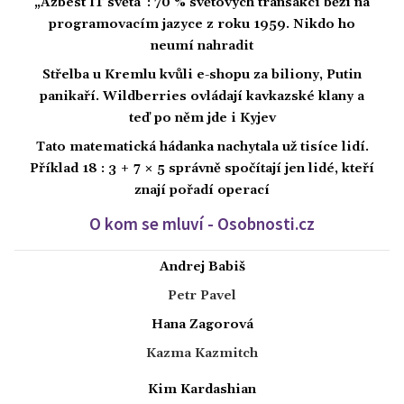
„Azbest IT světa“: 70 % světových transakcí běží na
programovacím jazyce z roku 1959. Nikdo ho
neumí nahradit
Střelba u Kremlu kvůli e-shopu za biliony, Putin
panikaří. Wildberries ovládají kavkazské klany a
teď po něm jde i Kyjev
Tato matematická hádanka nachytala už tisíce lidí.
Příklad 18 : 3 + 7 × 5 správně spočítají jen lidé, kteří
znají pořadí operací
O kom se mluví - Osobnosti.cz
Andrej Babiš
Petr Pavel
Hana Zagorová
Kazma Kazmitch
Kim Kardashian