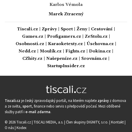
Karlos Vémola
Marek Ztracený
Tiscali.cz
|
Zprávy
|
Sport
|
Ženy
|
Cestování
|
Games.cz
|
Profigamers.cz
|
ZeStolu.cz
|
Osobnosti.cz
|
Karaoketexty.cz
|
Úschovna.cz
|
Nedd.cz
|
Moulík.cz
|
Fights.cz
|
Dokina.cz
|
CZhity.cz
|
Našepeníze.cz
|
Srovnám.cz
|
StartupInsider.cz
Tiscali.cz
je český zpravodajský portál, na kterém najdete
zprávy
z domova
a ze světa,
sport
, finance nebo servis s předpovědí počasí. Mezi oblíbené
služby patří i
e-mail zdarma
.
© 2026 Tiscali.cz |
TISCALI MEDIA, a.s.
|
Člen skupiny DIGNITY, s.r.o.
|
Kontakt
|
O nás
|
Kodex