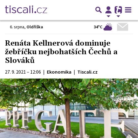
34°C
6. srpna
,
Oldřiška
Renáta Kellnerová dominuje
žebříčku nejbohatších Čechů a
Slováků
27. 9. 2021 – 12:06
|
Ekonomika
|
Tiscali.cz