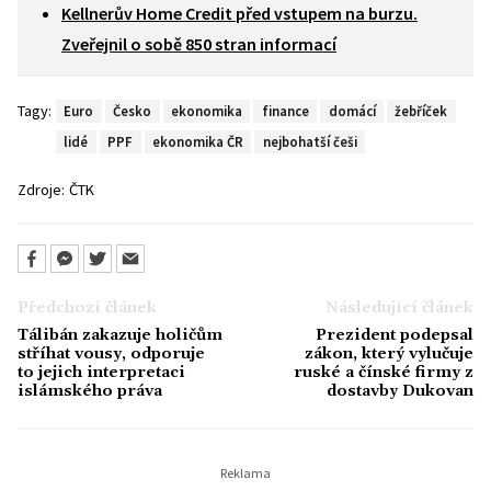
Kellnerův Home Credit před vstupem na burzu.
Zveřejnil o sobě 850 stran informací
Tagy:
Euro
Česko
ekonomika
finance
domácí
žebříček
lidé
PPF
ekonomika ČR
nejbohatší češi
Zdroje:
ČTK
Předchozí článek
Následující článek
Tálibán zakazuje holičům
Prezident podepsal
stříhat vousy, odporuje
zákon, který vylučuje
to jejich interpretaci
ruské a čínské firmy z
islámského práva
dostavby Dukovan