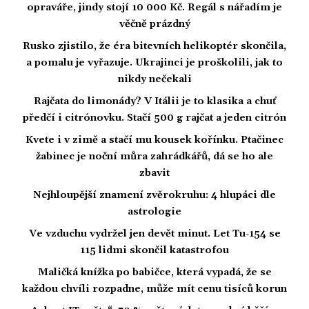
opraváře, jindy stojí 10 000 Kč. Regál s nářadím je
věčně prázdný
Rusko zjistilo, že éra bitevních helikoptér skončila,
a pomalu je vyřazuje. Ukrajinci je proškolili, jak to
nikdy nečekali
Rajčata do limonády? V Itálii je to klasika a chuť
předčí i citrónovku. Stačí 500 g rajčat a jeden citrón
Kvete i v zimě a stačí mu kousek kořínku. Ptačinec
žabinec je noční můra zahrádkářů, dá se ho ale
zbavit
Nejhloupější znamení zvěrokruhu: 4 hlupáci dle
astrologie
Ve vzduchu vydržel jen devět minut. Let Tu-154 se
115 lidmi skončil katastrofou
Maličká knížka po babičce, která vypadá, že se
každou chvíli rozpadne, může mít cenu tisíců korun