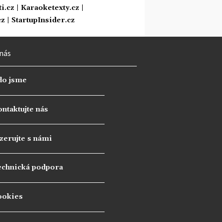
i.cz
|
Karaoketexty.cz
|
cz
|
StartupInsider.cz
nás
do jsme
ntaktujte nás
zerujte s námi
echnická podpora
ookies