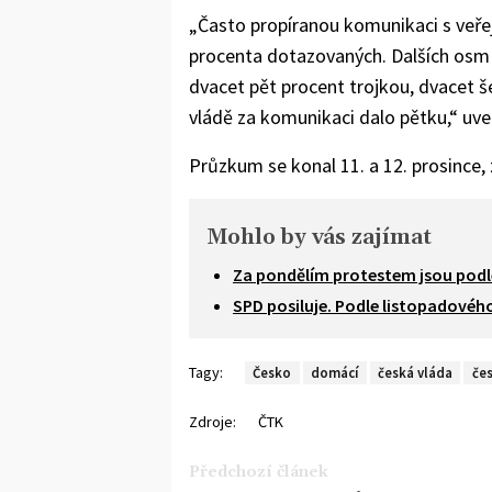
„Často propíranou komunikaci s veřej
procenta dotazovaných. Dalších osm 
dvacet pět procent trojkou, dvacet še
vládě za komunikaci dalo pětku,“ uve
Průzkum se konal 11. a 12. prosince, 
Mohlo by vás zajímat
Za pondělím protestem jsou podle
SPD posiluje. Podle listopadovéh
Tagy:
Česko
domácí
česká vláda
čes
Zdroje:
ČTK
Předchozí článek