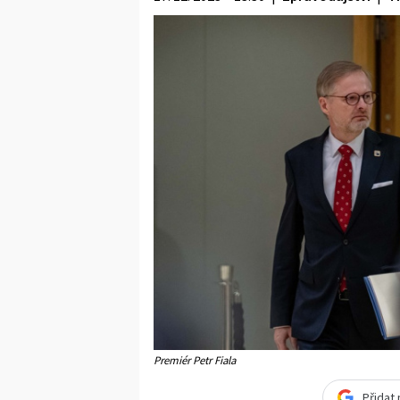
Premiér Petr Fiala
Přidat