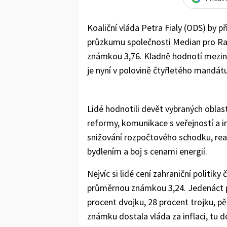
Koaliční vláda Petra Fialy (ODS) by př
průzkumu společnosti Median pro Rad
známkou 3,76. Kladně hodnotí mezinár
je nyní v polovině čtyřletého mandátu
Lidé hodnotili devět vybraných obla
reformy, komunikace s veřejností a i
snižování rozpočtového schodku, reali
bydlením a boj s cenami energií.
Nejvíc si lidé cení zahraniční politik
průměrnou známkou 3,24. Jedenáct pr
procent dvojku, 28 procent trojku, pě
známku dostala vláda za inflaci, tu 