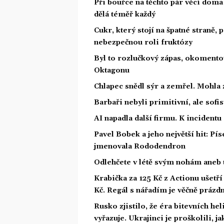
Při bouřce na těchto pár věcí dom
dělá téměř každý
Cukr, který stojí na špatné straně,
nebezpečnou roli fruktózy
Byl to rozlučkový zápas, okoment
Oktagonu
Chlapec snědl sýr a zemřel. Mohla 
Barbaři nebyli primitivní, ale sofis
AI napadla další firmu. K incidentu
Pavel Bobek a jeho největší hit: P
jmenovala Rododendron
Odlehčete v létě svým nohám aneb 
Krabička za 125 Kč z Actionu ušetří 
Kč. Regál s nářadím je věčně prázd
Rusko zjistilo, že éra bitevních he
vyřazuje. Ukrajinci je proškolili, j