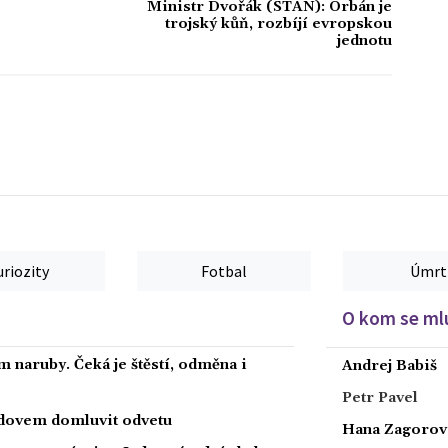
Ministr Dvořák (STAN): Orbán je
trojský kůň, rozbíjí evropskou
jednotu
uriozity
Fotbal
Úmrt
O kom se mlu
 naruby. Čeká je štěstí, odměna i
Andrej Babiš
Petr Pavel
radovem domluvit odvetu
Hana Zagorov