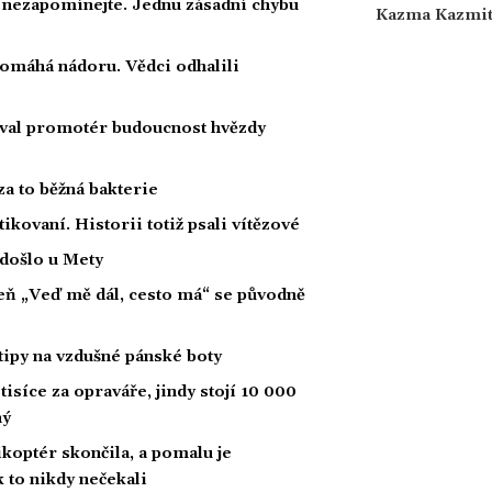
a nezapomínejte. Jednu zásadní chybu
Kazma Kazmi
 pomáhá nádoru. Vědci odhalili
oval promotér budoucnost hvězdy
za to běžná bakterie
tikovaní. Historii totiž psali vítězové
 došlo u Mety
íseň „Veď mě dál, cesto má“ se původně
tipy na vzdušné pánské boty
tisíce za opraváře, jindy stojí 10 000
ný
likoptér skončila, a pomalu je
ak to nikdy nečekali