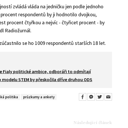
ností zvládá vláda na jedničku jen podle jednoho
procent respondentů by ji hodnotilo dvojkou,
st procent čtyřkou a nejvíc - čtyřicet procent - by
dl Radiožurnál.
zúčastnilo se ho 1009 respondentů starších 18 let.
 Fialy politické ambice, odboráři to odmítají
o modelu STEM by přeskočila dříve druhou ODS
ká politika
průzkumy a ankety
Následující článek