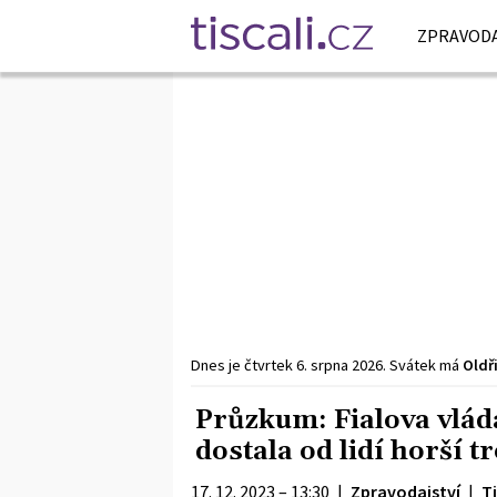
ZPRAVODA
Dnes je
čtvrtek
6. srpna
2026
.
Svátek má
Oldř
Průzkum: Fialova vlád
dostala od lidí horší t
17. 12. 2023 – 13:30
|
Zpravodajství
|
Ti