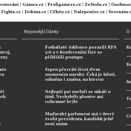
estování
|
Games.cz
|
Profigamers.cz
|
ZeStolu.cz
|
Osobnost
|
Fights.cz
|
Dokina.cz
|
CZhity.cz
|
Našepeníze.cz
|
Srovnám.
Nejnovější články
O 
:
Fotbalisté Jablonce porazili RFS
K
troj,
2:0 a v Konferenční lize se
vrny
přiblížili postupu
Ko
sto
Srpen převrátí život třem
en
znamením naruby. Čeká je štěstí,
odměna i změna, na kterou
In
dlouho čekala
ří
Nejlepší psí surfaři se utkali o
dob.
titul. Nechyběly ploutve ani
T
ochranné brýle
Maďarský parlament má v úterý
C
zvolit prezidenta, kandidát ještě
n
není znám