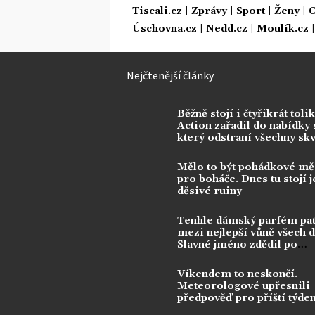
Tiscali.cz
|
Zprávy
|
Sport
|
Ženy
|
C
Úschovna.cz
|
Nedd.cz
|
Moulík.cz
Nejčtenější články
Běžně stojí i čtyřikrát tolik
Action zařadil do nabídky s
který odstraní všechny sk
Mělo to být pohádkové mě
pro boháče. Dnes tu stojí j
děsivé ruiny
Tenhle dámský parfém pat
mezi nejlepší vůně všech 
Slavné jméno zdědil po
kontroverzní legendě
Víkendem to neskončí.
Meteorologové upřesnili
předpověď pro příští týde