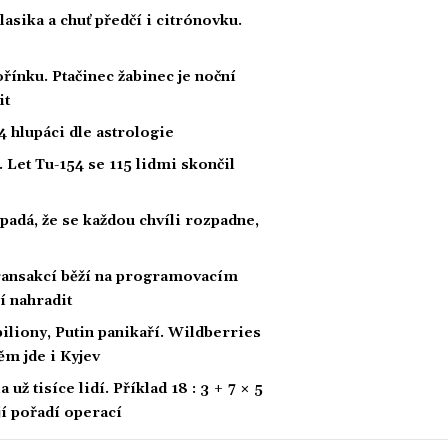
klasika a chuť předčí i citrónovku.
řínku. Ptačinec žabinec je noční
it
 hlupáci dle astrologie
 Let Tu-154 se 115 lidmi skončil
padá, že se každou chvíli rozpadne,
 transakcí běží na programovacím
í nahradit
biliony, Putin panikaří. Wildberries
ěm jde i Kyjev
ž tisíce lidí. Příklad 18 : 3 + 7 × 5
ají pořadí operací