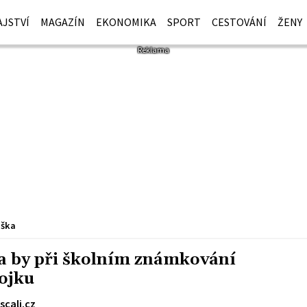
JSTVÍ
MAGAZÍN
EKONOMIKA
SPORT
CESTOVÁNÍ
ŽENY
iška
a by při školním známkování
rojku
scali.cz