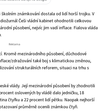
i školním známkování dostala od lidí horší trojku. V
iožurnál Češi vládní kabinet ohodnotili celkovou
odní působení, nejvíc jim vadí inflace. Fialova vláda
.
stí. Kromě mezinárodního působení, důchodové
nflace/zdražování také boj s klimatickou změnou,
zování strukturálních reforem, situaci na trhu s
y české vlády. Její mezinárodní působení by zhodnotili
ocent oslovených by vládě dalo jedničku, 18
tina čtyřku a 22 procent lidí pětku. Naopak nejhorší
dotazovaní průměrně ocenili známkou čtyři.