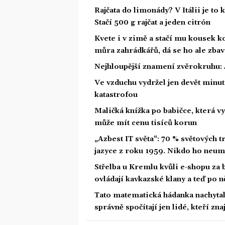
Rajčata do limonády? V Itálii je to 
Stačí 500 g rajčat a jeden citrón
Kvete i v zimě a stačí mu kousek ko
můra zahrádkářů, dá se ho ale zbav
Nejhloupější znamení zvěrokruhu: 4
Ve vzduchu vydržel jen devět minut.
katastrofou
Maličká knížka po babičce, která vy
může mít cenu tisíců korun
„Azbest IT světa“: 70 % světových
jazyce z roku 1959. Nikdo ho neum
Střelba u Kremlu kvůli e-shopu za 
ovládají kavkazské klany a teď po n
Tato matematická hádanka nachytala u
správně spočítají jen lidé, kteří zn