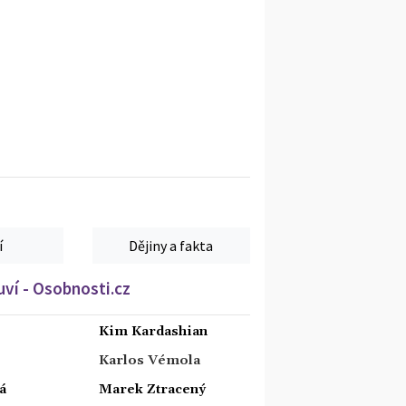
í
Dějiny a fakta
ví - Osobnosti.cz
Kim Kardashian
Karlos Vémola
á
Marek Ztracený