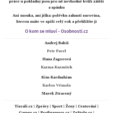
práce u pokladny jsou pro ně nevhodné kvůli zátěži
a spánku
Ani mouka, ani jíška: polévku zahustí surovina,
kterou máte ve spíži celý rok a přehlížíte ji
O kom se mluví - Osobnosti.cz
Andrej Babiš
Petr Pavel
Hana Zagorová
Kazma Kazmitch
Kim Kardashian
Karlos Vémola
Marek Ztracený
Tiscali.cz
|
Zprávy
|
Sport
|
Ženy
|
Cestování
|
Games.cz
|
Profigamers.cz
|
ZeStolu.cz
|