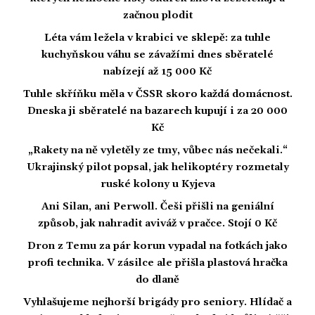
začnou plodit
Léta vám ležela v krabici ve sklepě: za tuhle
kuchyňskou váhu se závažími dnes sběratelé
nabízejí až 15 000 Kč
Tuhle skříňku měla v ČSSR skoro každá domácnost.
Dneska ji sběratelé na bazarech kupují i za 20 000
Kč
„Rakety na ně vyletěly ze tmy, vůbec nás nečekali.“
Ukrajinský pilot popsal, jak helikoptéry rozmetaly
ruské kolony u Kyjeva
Ani Silan, ani Perwoll. Češi přišli na geniální
způsob, jak nahradit aviváž v pračce. Stojí 0 Kč
Dron z Temu za pár korun vypadal na fotkách jako
profi technika. V zásilce ale přišla plastová hračka
do dlaně
Vyhlašujeme nejhorší brigády pro seniory. Hlídač a