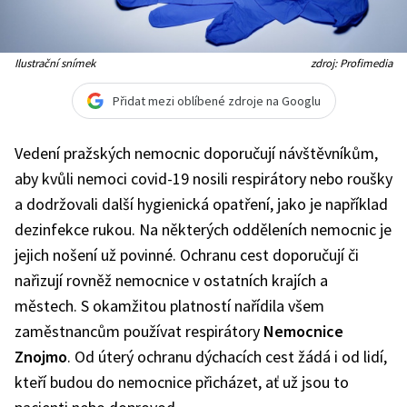
Ilustrační snímek
zdroj: Profimedia
Přidat mezi oblíbené zdroje na Googlu
Vedení pražských nemocnic doporučují návštěvníkům,
aby kvůli nemoci covid-19 nosili respirátory nebo roušky
a dodržovali další hygienická opatření, jako je například
dezinfekce rukou. Na některých odděleních nemocnic je
jejich nošení už povinné. Ochranu cest doporučují či
nařizují rovněž nemocnice v ostatních krajích a
městech. S okamžitou platností nařídila všem
zaměstnancům používat respirátory
Nemocnice
Znojmo
. Od úterý ochranu dýchacích cest žádá i od lidí,
kteří budou do nemocnice přicházet, ať už jsou to