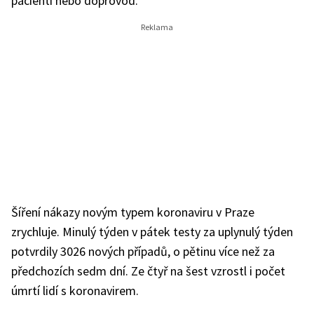
pacienti nebo doprovod.
Šíření nákazy novým typem koronaviru v Praze
zrychluje. Minulý týden v pátek testy za uplynulý týden
potvrdily 3026 nových případů, o pětinu více než za
předchozích sedm dní. Ze čtyř na šest vzrostl i počet
úmrtí lidí s koronavirem.