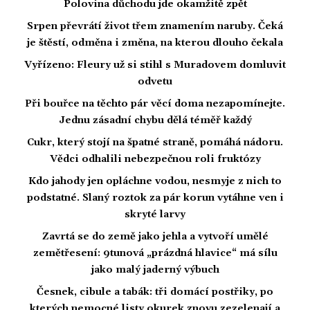
Polovina důchodu jde okamžitě zpět
Srpen převrátí život třem znamením naruby. Čeká
je štěstí, odměna i změna, na kterou dlouho čekala
Vyřízeno: Fleury už si stihl s Muradovem domluvit
odvetu
Při bouřce na těchto pár věcí doma nezapomínejte.
Jednu zásadní chybu dělá téměř každý
Cukr, který stojí na špatné straně, pomáhá nádoru.
Vědci odhalili nebezpečnou roli fruktózy
Kdo jahody jen opláchne vodou, nesmyje z nich to
podstatné. Slaný roztok za pár korun vytáhne ven i
skryté larvy
Zavrtá se do země jako jehla a vytvoří umělé
zemětřesení: 9tunová „prázdná hlavice“ má sílu
jako malý jaderný výbuch
Česnek, cibule a tabák: tři domácí postřiky, po
kterých nemocné listy okurek znovu zezelenají a