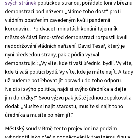
svých stránek
politickou stranou, pořádalo loni v březnu
demonstraci pod názvem „Máme toho dost“ proti
vládním opatřením zavedeným kvůli pandemii
koronaviru. Po dvaceti minutách konání tajemník
městské části Brno-střed demonstraci rozpustil kvůli
nedodržování vládních nařízení. David Tesař, který je
nyní předsedou strany, pak z pódia vyzval
demonstrující: „Vy víte, kde ti vaši úředníci bydlí. Vy víte,
kde ti vaši politici bydlí. Vy víte, kde je máte najít. A tady
už budeme potřebovat jít opravdu do toho odporu.
Najdi si svýho politika, najdi si svýho úředníka a dejte
jim do držky!“ Svou výzvu pak ještě jednou zopakoval a
dodal: „Musíte si najít starostu, musíte si najít toho
úředníka a musíte po něm jít.“
Městský soud v Brně tento projev loni na podzim
vyhodnotil jako přečin podněcování k trestnému činu a