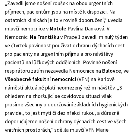
„Zavedli jsme nošení roušek na obou urgentních
příjmech, pacientům jsou na místě k dispozici. Na
ostatních klinikách je to v rovině doporučení,“ uvedla
mluvčí nemocnice v
Motole
Pavlína Danková. V
Nemocnici
Na Františku
v Praze 1 zavedli minulý týden
ve čtvrtek povinnost používat ochranu dýchacích cest
pro pacienty na urgentním příjmu a pro návštěvy
pacientů na lůžkových odděleních. Povinné nošení
respirátoru zatím nezavedla Nemocnice na
Bulovce
, ve
Všeobecné fakultní nemocnici
(VFN) na Karlově
náměstí aktuálně platí neomezený režim návštěv. „S
ohledem na zhoršující se covidovou situaci však
prosíme všechny o dodržování základních hygienických
pravidel, to jest mytí či dezinfekci rukou, a důrazně
doporučujeme nošení ochrany dýchacích cest ve všech
vnitřních prostorách,“ sdělila mluvčí VFN Marie