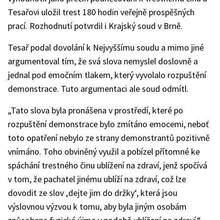
Tesařovi uložil trest 180 hodin veřejně prospěšných
prací. Rozhodnutí potvrdil i Krajský soud v Brně.
Tesař podal dovolání k Nejvyššímu soudu a mimo jiné
argumentoval tím, že svá slova nemyslel doslovně a
jednal pod emočním tlakem, který vyvolalo rozpuštění
demonstrace. Tuto argumentaci ale soud odmítl.
„Tato slova byla pronášena v prostředí, které po
rozpuštění demonstrace bylo zmítáno emocemi, neboť
toto opatření nebylo ze strany demonstrantů pozitivně
vnímáno. Toho obviněný využil a pobízel přítomné ke
spáchání trestného činu ublížení na zdraví, jenž spočívá
v tom, že pachatel jinému ublíží na zdraví, což lze
dovodit ze slov ‚dejte jim do držky‘, která jsou
výslovnou výzvou k tomu, aby byla jiným osobám