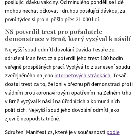
posilující dávku vakcíny. Od minulého pondělí se lidé
mohou nechat očkovat i druhou posilující dávkou, za
první týden si pro ni přišlo přes 21 000 lidí.
NS potvrdil trest pro pořadatele
demonstrace v Brně, který vyzýval k násilí
Nejvyšší soud odmítl dovolání Davida Tesaře ze
sdružení Manifest.cz a potvrdil jeho trest 180 hodin
veřejně prospěšných prací. Vyplývá to z usnesení soudu
zveřejněného na jeho
internetových stránkách.
Tesař
dostal trest za to, že loni v březnu při demonstraci proti
vládním protikoronavirovým opatřením na Zelném trhu
v Brně vyzýval k násilí na úřednících a komunálních
politicích. Nejvyšší soud jeho dovolání odmítl jako
zjevně neopodstatněné.
Sdružení Manifest.cz, které je v současnosti
podle