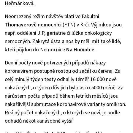
Heřmánková.
Neomezený režim návštěv platí ve Fakultní
Thomayerově nemocnici
(FTN) v Krči. Výjimkou jsou
např. oddělení JIP, geriatrie či lůžka onkologicky
nemocných. Zakrytá ústa a nos by měli mít také lidé,
kteří přijdou do Nemocnice
Na Homolce
.
Denní počty nově potvrzených případů nákazy
koronavirem postupně rostou od začátku června. Za
celý minulý týden testy odhalily téměř 16 000 nově
nakažených, o týden dřív jich bylo asi o 5000 méně. Za
nárůstem počtu případů během letních měsíců jsou
nakažlivější submutace koronavirové varianty omikron.
Reálný počet nakažených, o kterých se neví, je podle
odhadů několikanásobně vyšší.