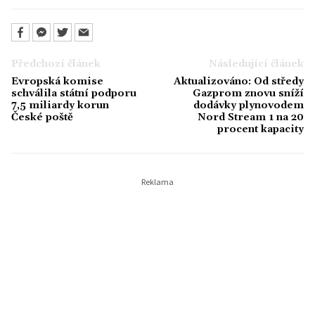
Předchozí článek
Následující článek
Evropská komise
Aktualizováno: Od středy
schválila státní podporu
Gazprom znovu sníží
7,5 miliardy korun
dodávky plynovodem
České poště
Nord Stream 1 na 20
procent kapacity