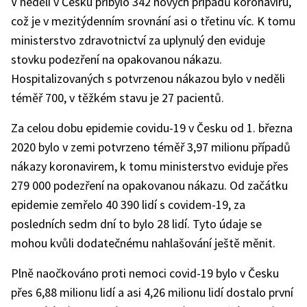
V neděli v Česku přibylo 342 nových případů koronaviru,
což je v mezitýdenním srovnání asi o třetinu víc. K tomu
ministerstvo zdravotnictví za uplynulý den eviduje
stovku podezření na opakovanou nákazu.
Hospitalizovaných s potvrzenou nákazou bylo v neděli
téměř 700, v těžkém stavu je 27 pacientů.
Za celou dobu epidemie covidu-19 v Česku od 1. března
2020 bylo v zemi potvrzeno téměř 3,97 milionu případů
nákazy koronavirem, k tomu ministerstvo eviduje přes
279 000 podezření na opakovanou nákazu. Od začátku
epidemie zemřelo 40 390 lidí s covidem-19, za
posledních sedm dní to bylo 28 lidí. Tyto údaje se
mohou kvůli dodatečnému nahlašování ještě měnit.
Plně naočkováno proti nemoci covid-19 bylo v Česku
přes 6,88 milionu lidí a asi 4,26 milionu lidí dostalo první