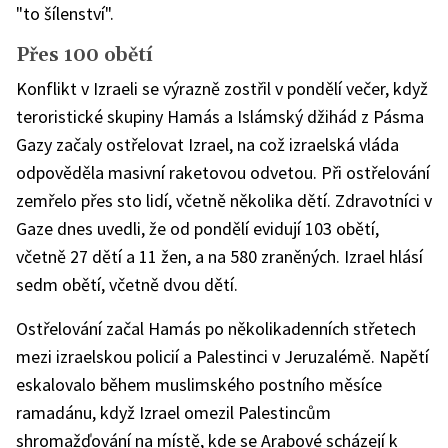
"to šílenství".
Přes 100 obětí
Konflikt v Izraeli se výrazně zostřil v pondělí večer, když
teroristické skupiny Hamás a Islámský džihád z Pásma
Gazy začaly ostřelovat Izrael, na což izraelská vláda
odpověděla masivní raketovou odvetou. Při ostřelování
zemřelo přes sto lidí, včetně několika dětí. Zdravotníci v
Gaze dnes uvedli, že od pondělí evidují 103 obětí,
včetně 27 dětí a 11 žen, a na 580 zraněných. Izrael hlásí
sedm obětí, včetně dvou dětí.
Ostřelování začal Hamás po několikadenních střetech
mezi izraelskou policií a Palestinci v Jeruzalémě. Napětí
eskalovalo během muslimského postního měsíce
ramadánu, když Izrael omezil Palestincům
shromažďování na místě, kde se Arabové scházejí k