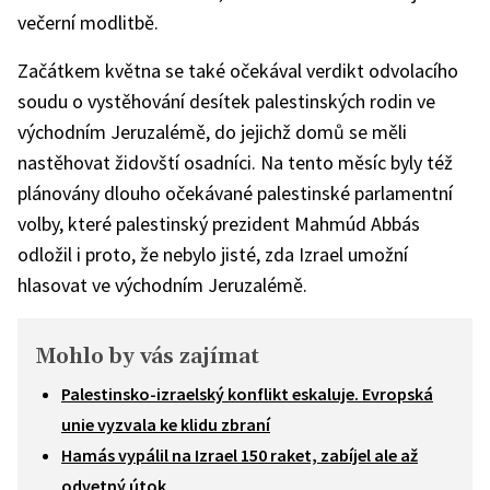
večerní modlitbě.
Začátkem května se také očekával verdikt odvolacího
soudu o vystěhování desítek palestinských rodin ve
východním Jeruzalémě, do jejichž domů se měli
nastěhovat židovští osadníci. Na tento měsíc byly též
plánovány dlouho očekávané palestinské parlamentní
volby, které palestinský prezident Mahmúd Abbás
odložil i proto, že nebylo jisté, zda Izrael umožní
hlasovat ve východním Jeruzalémě.
Mohlo by vás zajímat
Palestinsko-izraelský konflikt eskaluje. Evropská
unie vyzvala ke klidu zbraní
Hamás vypálil na Izrael 150 raket, zabíjel ale až
odvetný útok