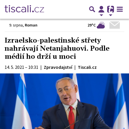
29°C
9. srpna
,
Roman
Izraelsko-palestinské střety
nahrávají Netanjahuovi. Podle
médií ho drží u moci
14. 5. 2021 – 10:31
|
Zpravodajství
|
Tiscali.cz