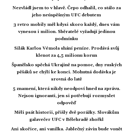
Nezvládl jsem to v hlavě. Čepo odhalil, co stálo za
jeho neúspěšným UFC debutem
3 retro mobily měl kdysi skoro každý, dnes vám
vynesou i milion. Sběratelé vyžadují jedinou
podmínku
Silák Karlos Vémola shání peníze. Prodává svůj
klenot za 4,5 milionu korun
Španělsko spěchá Ukrajině na pomoc, dny ruských
pěšáků se chýlí ke konci. Mohutná dodávka je
srovná do latě
5 znamení, která nikdy neodpoví hned na zprávu.
Nejsou ignoranti, jen si potřebují rozmyslet
odpověď
Měli psát historii, přišly dvě porážky. Slovákům
galavečer UFC v Bělehradě zhořkl
Ani skořice, ani vanilka. Jablečný závin bude vonět