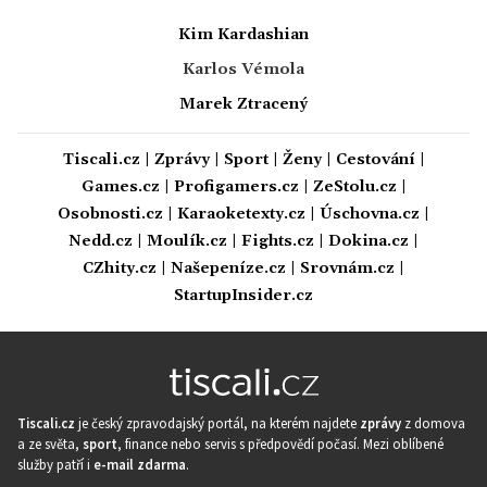
Kim Kardashian
Karlos Vémola
Marek Ztracený
Tiscali.cz
|
Zprávy
|
Sport
|
Ženy
|
Cestování
|
Games.cz
|
Profigamers.cz
|
ZeStolu.cz
|
Osobnosti.cz
|
Karaoketexty.cz
|
Úschovna.cz
|
Nedd.cz
|
Moulík.cz
|
Fights.cz
|
Dokina.cz
|
CZhity.cz
|
Našepeníze.cz
|
Srovnám.cz
|
StartupInsider.cz
Tiscali.cz
je český zpravodajský portál, na kterém najdete
zprávy
z domova
a ze světa,
sport
, finance nebo servis s předpovědí počasí. Mezi oblíbené
služby patří i
e-mail zdarma
.