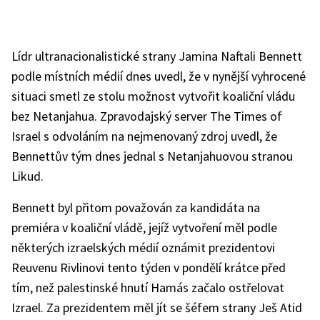
Lídr ultranacionalistické strany Jamina Naftali Bennett
podle místních médií dnes uvedl, že v nynější vyhrocené
situaci smetl ze stolu možnost vytvořit koaliční vládu
bez Netanjahua. Zpravodajský server The Times of
Israel s odvoláním na nejmenovaný zdroj uvedl, že
Bennettův tým dnes jednal s Netanjahuovou stranou
Likud.
Bennett byl přitom považován za kandidáta na
premiéra v koaliční vládě, jejíž vytvoření měl podle
některých izraelských médií oznámit prezidentovi
Reuvenu Rivlinovi tento týden v pondělí krátce před
tím, než palestinské hnutí Hamás začalo ostřelovat
Izrael. Za prezidentem měl jít se šéfem strany Ješ Atid