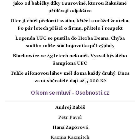
jako od babičky díky 1 surovině, kterou Rakušané
přidávají odjakživa
Otec jí chtěl překazit svatbu, křičel a urážel ženicha.
Po pár letech přišel o firmu, přátele i respekt
Legenda UFC se pustila do Herba Deana. Chyba
sudího může stát bojovníka půl výplaty
Blachowicz ve 43 letech nekončí. Vyzval bývalého
šampiona UFC
Tuhle sifonovou láhev měl doma každý druhý. Dnes
za ni sběratelé dají až 5 000 Kč
O kom se mluví - Osobnosti.cz
Andrej Babiš
Petr Pavel
Hana Zagorová
Kazma Kazmitch