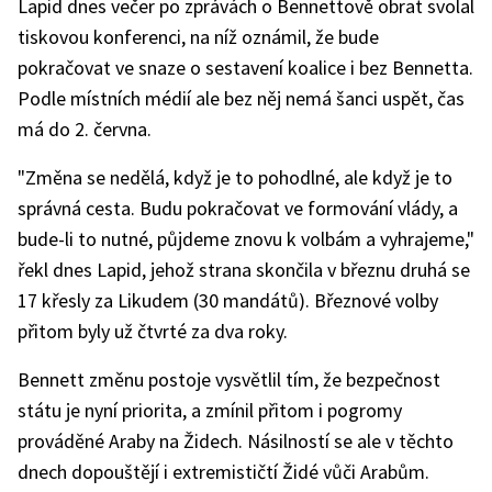
Lapid dnes večer po zprávách o Bennettově obrat svolal
tiskovou konferenci, na níž oznámil, že bude
pokračovat ve snaze o sestavení koalice i bez Bennetta.
Podle místních médií ale bez něj nemá šanci uspět, čas
má do 2. června.
"Změna se nedělá, když je to pohodlné, ale když je to
správná cesta. Budu pokračovat ve formování vlády, a
bude-li to nutné, půjdeme znovu k volbám a vyhrajeme,"
řekl dnes Lapid, jehož strana skončila v březnu druhá se
17 křesly za Likudem (30 mandátů). Březnové volby
přitom byly už čtvrté za dva roky.
Bennett změnu postoje vysvětlil tím, že bezpečnost
státu je nyní priorita, a zmínil přitom i pogromy
prováděné Araby na Židech. Násilností se ale v těchto
dnech dopouštějí i extremističtí Židé vůči Arabům.