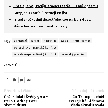
Chtěla, aby ji raději Izraelci zastřelili. Lidé v pásmu
Gazy jsou zoufalí, nemají co jíst
Izrael zneškodnil dělostřeleckou palbu z Gazy.
Následně bombardoval radikály
Tagy:
zahraničí
Izrael
Palestina
Gaza
Hnutí Hamas
palestinsko-izraelský konflikt
izraelsko-palestinský konflikt
izraelský premiér
Zdroje:
ČTK
Předchozí článek
Následující článek
Češi zdolali Švédy 3:2 a v
Co Trump nechtěl
Euro Hockey Tour
zveřejnit? Bidenova
skončí druzí
vláda aktualizovala