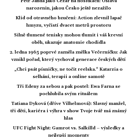
Petr Janda jako Cézar na nosítkách: Oslava
narozenin, jakou Česko ještě nezažilo
Klid od otravného bzučení: Action zlevnil lapač
hmyzu, vyčistí dvacet metrů prostoru
Silně tlumené tenisky mohou tlumit i váš krevní
oběh, ukazuje anatomie chodidla
2. ledna 1965 poprvé zazněla znělka Večerníčku: Jak
vznikl pořad, který vychoval generace českých dětí
„Chci psát písničky, ne točit reelska.“ Katarzia o
selhání, terapii a online samotě
Tři Edeny za sebou a pak postel: Ewa Farna se
pochlubila svým rituálem
Tatiana Dyková (dříve Vilhelmová): Slavný manžel,
tři děti, kariéra i výhra v show Tvoje tvář má známý
hlas
UFC Fight Night: Gamrot vs. Salkilld – výsledky a
nejlepší momenty