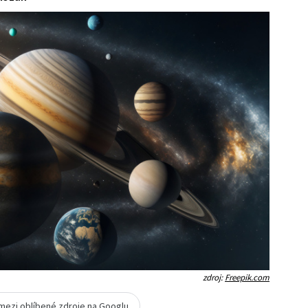
zdroj:
Freepik.com
 mezi oblíbené zdroje na Googlu