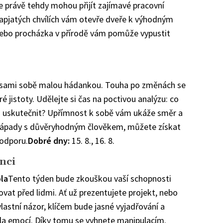
le právě tehdy mohou přijít zajímavé pracovní
 napjatých chvílích vám otevře dveře k výhodným
ebo procházka v přírodě vám pomůže vypustit
 sami sobě malou hádankou. Touha po změnách se
 jistoty. Udělejte si čas na poctivou analýzu: co
o uskutečnit? Upřímnost k sobě vám ukáže směr a
vé nápady s důvěryhodným člověkem, můžete získat
podporu.
Dobré dny:
15. 8., 16. 8.
nci
la
Tento týden bude zkouškou vaší schopnosti
ovat před lidmi. Ať už prezentujete projekt, nebo
vlastní názor, klíčem bude jasné vyjadřování a
la emocí. Díky tomu se vyhnete manipulacím.