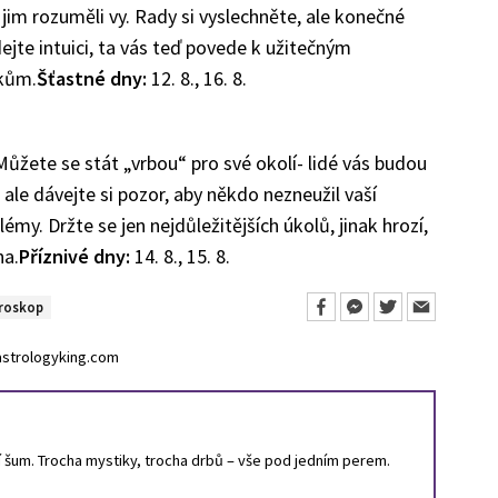
jim rozuměli vy. Rady si vyslechněte, ale konečné
ejte intuici, ta vás teď povede k užitečným
kům.
Šťastné dny:
12. 8., 16. 8.
Můžete se stát „vrbou“ pro své okolí- lidé vás budou
ale dávejte si pozor, aby někdo nezneužil vaší
émy. Držte se jen nejdůležitějších úkolů, jinak hrozí,
na.
Příznivé dny:
14. 8., 15. 8.
roskop
astrologyking.com
ní šum. Trocha mystiky, trocha drbů – vše pod jedním perem.