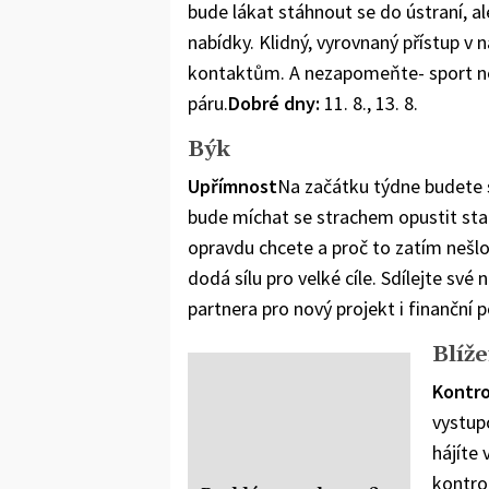
bude lákat stáhnout se do ústraní, a
nabídky. Klidný, vyrovnaný přístup v
kontaktům. A nezapomeňte- sport n
páru.
Dobré dny:
11. 8., 13. 8.
Býk
Upřímnost
Na začátku týdne budete
bude míchat se strachem opustit staré
opravdu chcete a proč to zatím nešl
dodá sílu pro velké cíle. Sdílejte s
partnera pro nový projekt i finanční 
Blíže
Kontro
vystup
hájíte 
kontro