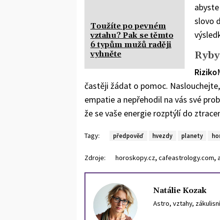
abyste 
slovo d
Toužíte po pevném
výsled
vztahu? Pak se těmto
6 typům mužů raději
Ryby
vyhněte
Riziko
častěji žádat o pomoc. Naslouchejte, 
empatie a nepřehodil na vás své probl
že se vaše energie rozptýlí do ztrace
Tagy:
předpověď
hvezdy
planety
ho
,
,
Zdroje:
horoskopy.cz
cafeastrology.com
Natálie Kozak
Astro, vztahy, zákulis