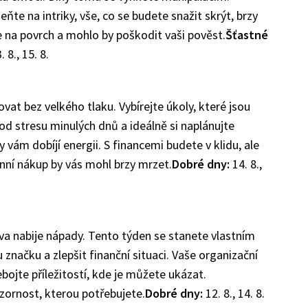
te na intriky, vše, co se budete snažit skrýt, brzy
e na povrch a mohlo by poškodit vaši pověst.
Šťastné
. 8., 15. 8.
vat bez velkého tlaku. Vybírejte úkoly, které jsou
od stresu minulých dnů a ideálně si naplánujte
vám dobíjí energii. S financemi budete v klidu, ale
nní nákup by vás mohl brzy mrzet.
Dobré dny:
14. 8.,
va nabije nápady. Tento týden se stanete vlastním
značku a zlepšit finanční situaci. Vaše organizační
ebojte příležitostí, kde je můžete ukázat.
zornost, kterou potřebujete.
Dobré dny:
12. 8., 14. 8.