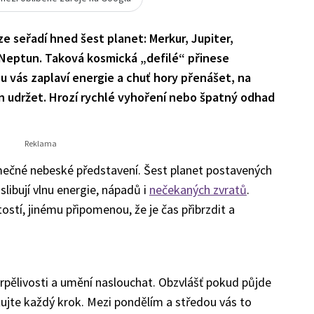
ze seřadí hned šest planet: Merkur, Jupiter,
 Neptun. Taková kosmická „defilé“ přinese
u vás zaplaví energie a chuť hory přenášet, na
n udržet. Hrozí rychlé vyhoření nebo špatný odhad
mečné nebeské představení. Šest planet postavených
 slibují vlnu energie, nápadů i
nečekaných zvratů
.
ostí, jinému připomenou, že je čas přibrzdit a
rpělivosti a umění naslouchat. Obzvlášť pokud půjde
ujte každý krok. Mezi pondělím a středou vás to