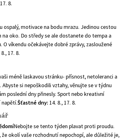
 17. 8.
u ospalý, motivace na bodu mrazu. Jedinou cestou
jen na oko. Do středy se ale dostanete do tempa a
u. O víkendu očekávejte dobré zprávy, zasloužené
8., 17. 8.
aši méně laskavou stránku- přísnost, netoleranci a
Abyste si nepoškodili vztahy, věnujte se v týdnu
ám poslední dny přinesly. Sport nebo kreativní
 napětí.
Šťastné dny:
14. 8., 17. 8.
ář
ědomí
Nebojte se tento týden plavat proti proudu.
že okolí vaše rozhodnutí nepochopí, ale důležité je,