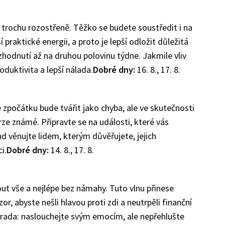
trochu rozostřeně. Těžko se budete soustředit i na
 praktické energii, a proto je lepší odložit důležitá
zhodnutí až na druhou polovinu týdne. Jakmile vliv
oduktivita a lepší nálada.
Dobré dny:
16. 8., 17. 8.
e zpočátku bude tvářit jako chyba, ale ve skutečnosti
rze známé. Připravte se na události, které vás
 věnujte lidem, kterým důvěřujete, jejich
i.
Dobré dny:
14. 8., 17. 8.
ut vše a nejlépe bez námahy. Tuto vlnu přinese
or, abyste nešli hlavou proti zdi a neutrpěli finanční
 rada: naslouchejte svým emocím, ale nepřehlušte