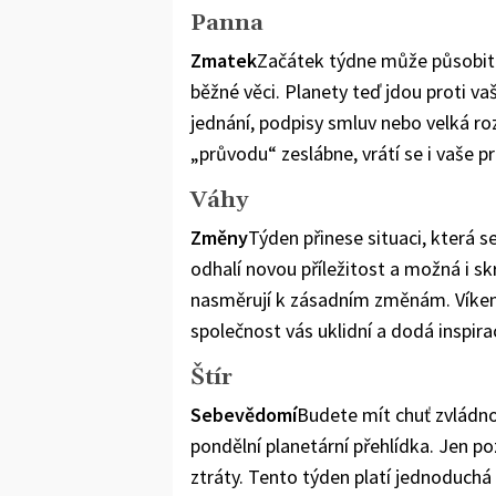
Panna
Zmatek
Začátek týdne může působit 
běžné věci. Planety teď jdou proti vaší
jednání, podpisy smluv nebo velká ro
„průvodu“ zeslábne, vrátí se i vaše pr
Váhy
Změny
Týden přinese situaci, která s
odhalí novou příležitost a možná i sk
nasměrují k zásadním změnám. Víkend
společnost vás uklidní a dodá inspirac
Štír
Sebevědomí
Budete mít chuť zvládno
pondělní planetární přehlídka. Jen poz
ztráty. Tento týden platí jednoduchá