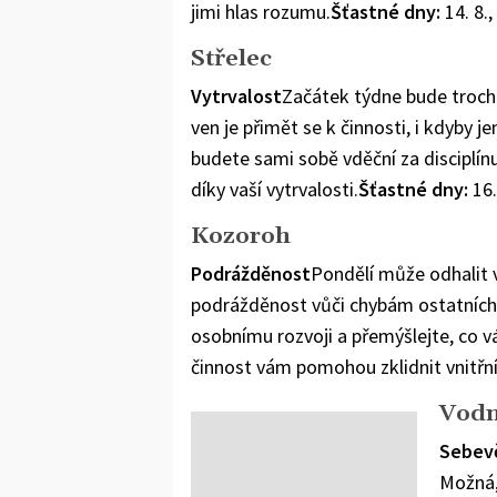
jimi hlas rozumu.
Šťastné dny:
14. 8.,
Střelec
Vytrvalost
Začátek týdne bude troch
ven je přimět se k činnosti, i kdyby 
budete sami sobě vděční za disciplín
díky vaší vytrvalosti.
Šťastné dny:
16. 
Kozoroh
Podrážděnost
Pondělí může odhalit v
podrážděnost vůči chybám ostatních. 
osobnímu rozvoji a přemýšlejte, co v
činnost vám pomohou zklidnit vnitřní
Vodn
Sebev
Možná, 