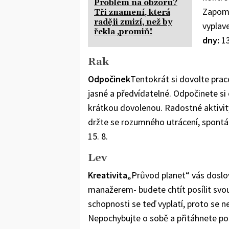
Problém na obzoru?
Zapomeň
Tři znamení, která
raději zmizí, než by
vyplav
řekla ‚promiň!
dny:
13
Rak
Odpočinek
Tentokrát si dovolte praco
jasné a předvídatelné. Odpočinete si 
krátkou dovolenou. Radostné aktivity 
držte se rozumného utrácení, spontá
15. 8.
Lev
Kreativita
„Průvod planet“ vás doslo
manažerem- budete chtít posílit svou 
schopnosti se teď vyplatí, proto se n
Nepochybujte o sobě a přitáhnete po