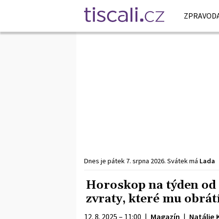
ZPRAVODA
Dnes je
pátek
7. srpna
2026
.
Svátek má
Lada
Horoskop na týden od 1
zvraty, které mu obrát
12. 8. 2025 – 11:00
|
Magazín
|
Natálie 