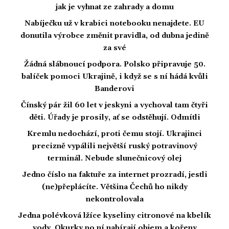
jak je vyhnat ze zahrady a domu
Nabíječku už v krabici notebooku nenajdete. EU
donutila výrobce změnit pravidla, od dubna jedině
za své
Žádná slábnoucí podpora. Polsko připravuje 50.
balíček pomoci Ukrajině, i když se s ní hádá kvůli
Banderovi
Čínský pár žil 60 let v jeskyni a vychoval tam čtyři
děti. Úřady je prosily, ať se odstěhují. Odmítli
Kremlu nedochází, proti čemu stojí. Ukrajinci
precizně vypálili největší ruský potravinový
terminál. Nebude slunečnicový olej
Jedno číslo na faktuře za internet prozradí, jestli
(ne)přeplácíte. Většina Čechů ho nikdy
nekontrolovala
Jedna polévková lžíce kyseliny citronové na kbelík
vody. Okurky po ní nabírají objem a kořeny