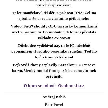
vstřebávají víc živin
17 let manželství, tři děti a pak test DNA: Celina
zjistila, že si vzala vlastního příbuzného
Video: Su-27 shodily GBU na ruský komunikační
uzel v Bachmutu. Po mohutné detonaci přestala
základna existovat
Důchodce vydělával 225 tisíc Kč měsíčně
pronájmem vlastního pozemku řidičům. Teď ho
kvůli tomu čeká soud
Fejkové iPhony zaplavily Barcelonu. Oranžová
barva, široký modul fotoaparátů a cena zlomek
originálu
O kom se mluví - Osobnosti.cz
Andrej Babiš
Petr Pavel