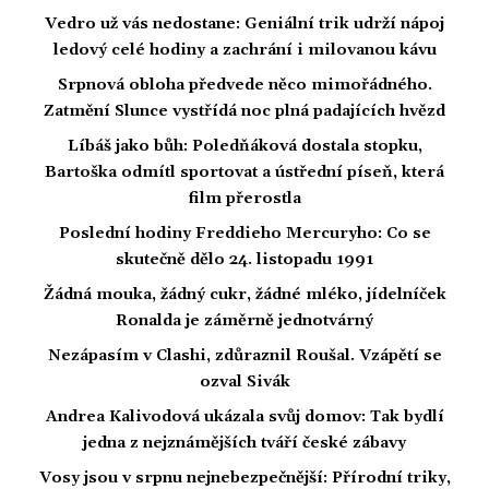
Vedro už vás nedostane: Geniální trik udrží nápoj
ledový celé hodiny a zachrání i milovanou kávu
Srpnová obloha předvede něco mimořádného.
Zatmění Slunce vystřídá noc plná padajících hvězd
Líbáš jako bůh: Poledňáková dostala stopku,
Bartoška odmítl sportovat a ústřední píseň, která
film přerostla
Poslední hodiny Freddieho Mercuryho: Co se
skutečně dělo 24. listopadu 1991
Žádná mouka, žádný cukr, žádné mléko, jídelníček
Ronalda je záměrně jednotvárný
Nezápasím v Clashi, zdůraznil Roušal. Vzápětí se
ozval Sivák
Andrea Kalivodová ukázala svůj domov: Tak bydlí
jedna z nejznámějších tváří české zábavy
Vosy jsou v srpnu nejnebezpečnější: Přírodní triky,