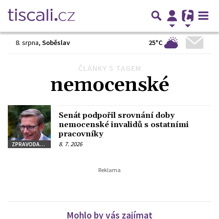
25°C
8. srpna
,
Soběslav
ČLÁNKY S TAGEM
nemocenské
Senát podpořil srovnání doby
nemocenské invalidů s ostatními
pracovníky
8. 7. 2026
ZPRAVODAJSTVÍ
Mohlo by vás zajímat