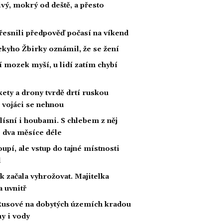
ivý, mokrý od deště, a přesto
esnili předpověď počasí na víkend
kyho Žbirky oznámil, že se žení
í mozek myší, u lidí zatím chybí
kety a drony tvrdě drtí ruskou
, vojáci se nehnou
lísní i houbami. S chlebem z něj
o dva měsíce déle
upí, ale vstup do tajné místnosti
l
ak začala vyhrožovat. Majitelka
a uvnitř
Rusové na dobytých územích kradou
ny i vody