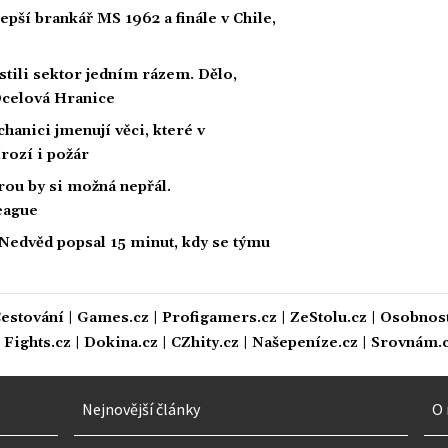
lepší brankář MS 1962 a finále v Chile,
stili sektor jedním rázem. Dělo,
 Ocelová Hranice
hanici jmenují věci, které v
rozí i požár
rou by si možná nepřál.
eague
 Nedvěd popsal 15 minut, kdy se týmu
estování
|
Games.cz
|
Profigamers.cz
|
ZeStolu.cz
|
Osobnost
|
Fights.cz
|
Dokina.cz
|
CZhity.cz
|
Našepeníze.cz
|
Srovnám.
Nejnovější články
O 