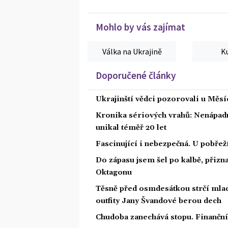
Mohlo by vás zajímat
Válka na Ukrajině
K
Doporučené články
Ukrajinští vědci pozorovali u Měs
Kronika sériových vrahů: Nenápadný
unikal téměř 20 let
Fascinující i nebezpečná. U pobře
Do zápasu jsem šel po kalbě, přiz
Oktagonu
Těsně před osmdesátkou strčí mlad
outfity Jany Švandové berou dech
Chudoba zanechává stopu. Finanční 