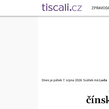
ZPRAVODA
Dnes je
pátek
7. srpna
2026
.
Svátek má
Lada
Předchozí
1
2
3
Další
číns