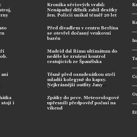
:
Kronika sériových vrahů:
K
troj,
Nenápadný dělník zabil desítky
vrny
žen. Policii unikal téměř 20 let
Ko
sto
Před divadlem v centru Berlína
en
se otevřel dočasný venkovní
bazén
In
ří
Madrid dal Římu ultimátum do
dob.
neděle ke zrušení kontrol
T
cestujících ze Španělska
 ani
Těsně před osmdesátkou strčí
C
mladší kolegyně do kapsy.
Nejkrásnější outfity Jany
Švandové berou dech
O
hátka
Zpátky do pece. Meteorologové
stojí i
upřesnili předpověď počasí na
víkend
Et