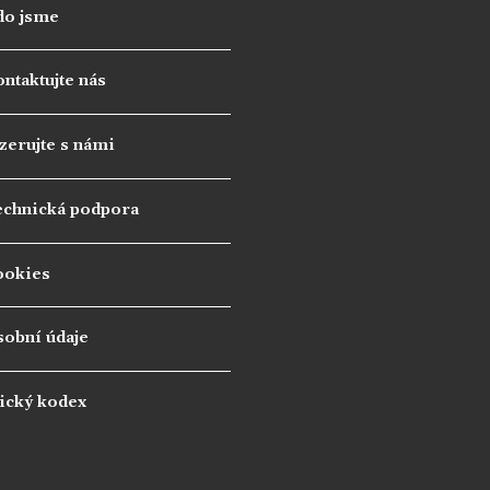
do jsme
ntaktujte nás
zerujte s námi
echnická podpora
ookies
sobní údaje
ický kodex