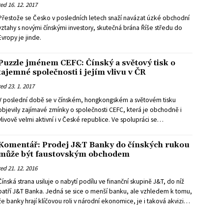
red
16. 12. 2017
Přestože se Česko v posledních letech snaží navázat úzké obchodní
vztahy s novými čínskými investory, skutečná brána Říše středu do
Evropy je jinde.
Puzzle jménem CEFC: Čínský a světový tisk o
tajemné společnosti i jejím vlivu v ČR
red
23. 1. 2017
V poslední době se v čínském, hongkongském a světovém tisku
objevily zajímavé zmínky o společnosti CEFC, která je obchodně i
vlivově velmi aktivní i v České republice. Ve spolupráci se
serverem Sinopsis.cz pokračuje server HlídacíPes v sérii shrnutí toho,
co se o této společnosti v zahraničním – běžnému čtenáři
Komentář: Prodej J&T Banky do čínských rukou
nedostupném – tisku píše.
může být faustovským obchodem
red
21. 12. 2016
Čínská strana usiluje o nabytí podílu ve finanční skupině J&T, do níž
patří J&T Banka. Jedná se sice o menší banku, ale vzhledem k tomu,
že banky hrají klíčovou roli v národní ekonomice, je i taková akvizice
citlivou záležitostí, píše v textu pro HlídacíPes.org právník Aleš