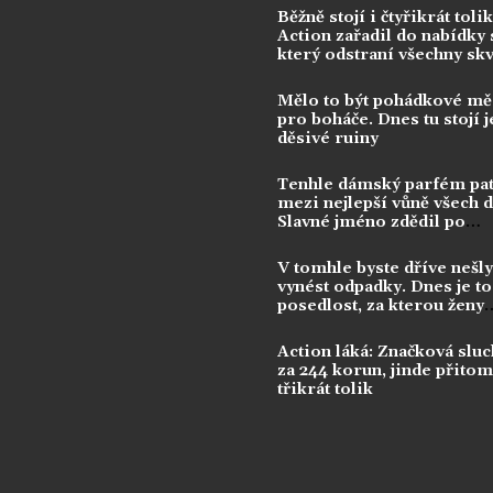
Běžně stojí i čtyřikrát tolik
Action zařadil do nabídky s
který odstraní všechny sk
Mělo to být pohádkové mě
pro boháče. Dnes tu stojí j
děsivé ruiny
Tenhle dámský parfém pat
mezi nejlepší vůně všech 
Slavné jméno zdědil po
kontroverzní legendě
V tomhle byste dříve nešly
vynést odpadky. Dnes je to
posedlost, za kterou ženy
utrácejí tisíce
Action láká: Značková sluc
za 244 korun, jinde přitom 
třikrát tolik