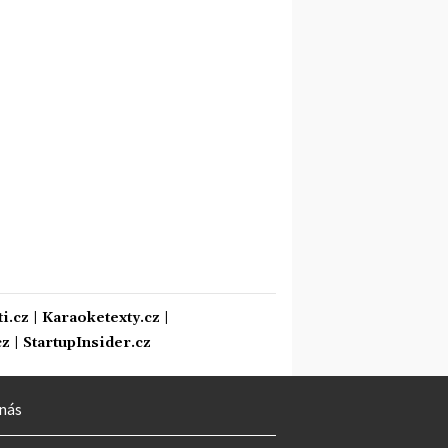
i.cz
|
Karaoketexty.cz
|
cz
|
StartupInsider.cz
nás