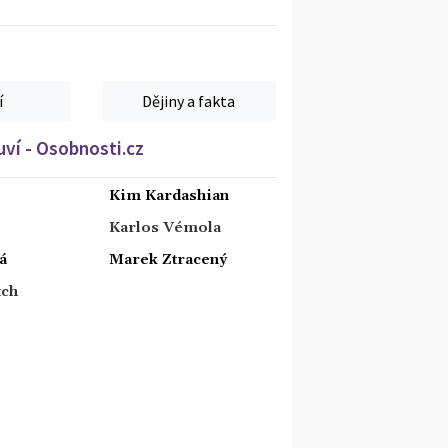
í
Dějiny a fakta
ví - Osobnosti.cz
Kim Kardashian
Karlos Vémola
á
Marek Ztracený
tch