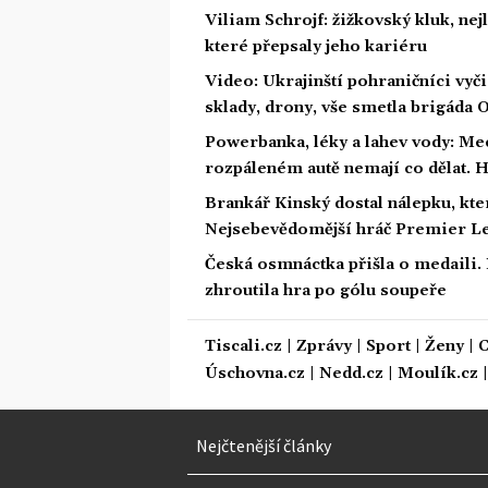
Viliam Schrojf: žižkovský kluk, nej
které přepsaly jeho kariéru
Video: Ukrajinští pohraničníci vyči
sklady, drony, vše smetla brigáda
Powerbanka, léky a lahev vody: Mec
rozpáleném autě nemají co dělat. H
Brankář Kinský dostal nálepku, kte
Nejsebevědomější hráč Premier L
Česká osmnáctka přišla o medaili.
zhroutila hra po gólu soupeře
Tiscali.cz
|
Zprávy
|
Sport
|
Ženy
|
C
Úschovna.cz
|
Nedd.cz
|
Moulík.cz
Nejčtenější články