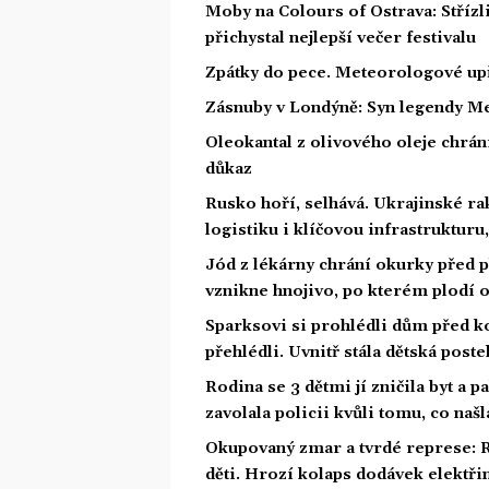
Moby na Colours of Ostrava: Střízl
přichystal nejlepší večer festivalu
Zpátky do pece. Meteorologové upř
Zásnuby v Londýně: Syn legendy Me
Oleokantal z olivového oleje chrán
důkaz
Rusko hoří, selhává. Ukrajinské ra
logistiku i klíčovou infrastrukturu
Jód z lékárny chrání okurky před p
vznikne hnojivo, po kterém plodí 
Sparksovi si prohlédli dům před ko
přehlédli. Uvnitř stála dětská poste
Rodina se 3 dětmi jí zničila byt a p
zavolala policii kvůli tomu, co našl
Okupovaný zmar a tvrdé represe: 
děti. Hrozí kolaps dodávek elektři