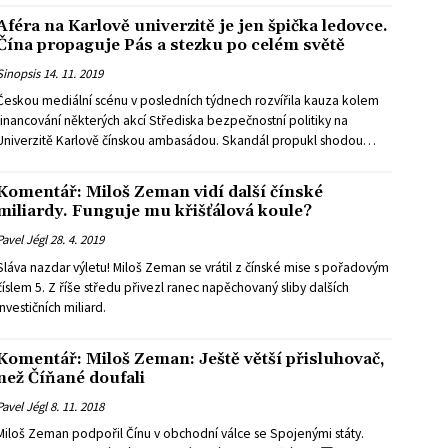
Aféra na Karlově univerzitě je jen špička ledovce.
Čína propaguje Pás a stezku po celém světě
Sinopsis
14. 11. 2019
Českou mediální scénu v posledních týdnech rozvířila kauza kolem
financování některých akcí Střediska bezpečnostní politiky na
Univerzitě Karlově čínskou ambasádou. Skandál propukl shodou
okolností jen několik dní po podepsání (a následném vypovězení)
smlouvy o partnerství mezi univerzitou a finanční skupinou Home
Komentář: Miloš Zeman vidí další čínské
Credit. Podobné snahy Číny ovlivňovat akademické prostředí ve
miliardy. Funguje mu křišťálová koule?
světě ale nejsou zdaleka ojedinělé.
Pavel Jégl
28. 4. 2019
Sláva nazdar výletu! Miloš Zeman se vrátil z čínské mise s pořadovým
číslem 5. Z říše středu přivezl ranec napěchovaný sliby dalších
investičních miliard.
Komentář: Miloš Zeman: Ještě větší přisluhovač,
než Číňané doufali
Pavel Jégl
8. 11. 2018
Miloš Zeman podpořil Čínu v obchodní válce se Spojenými státy.