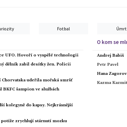
Rozehnal.
uriozity
Fotbal
Úmrt
O kom se mlu
íce UFO. Hovoří o vyspělé technologii
Andrej Babiš
 dělník zabil desítky žen. Policii
Petr Pavel
Hana Zagorov
ží Chorvatska udeřila mořská smršť
Kazma Kazmi
nal BKFC šampion ve službách
ší kolegyně do kapsy. Nejkrásnější
potíže zrychlují stárnutí mozku