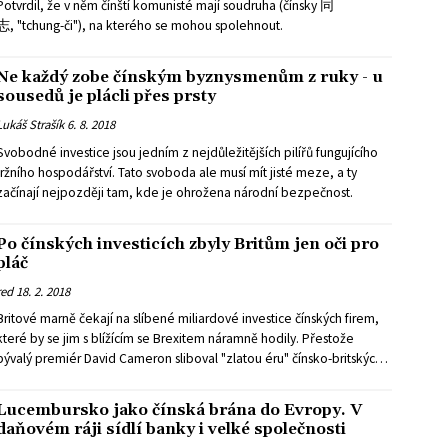
Potvrdil, že v něm čínští komunisté mají soudruha (čínsky 同
志, "tchung-či"), na kterého se mohou spolehnout.
Ne každý zobe čínským byznysmenům z ruky - u
sousedů je plácli přes prsty
Lukáš Strašík
6. 8. 2018
Svobodné investice jsou jedním z nejdůležitějších pilířů fungujícího
tržního hospodářství. Tato svoboda ale musí mít jisté meze, a ty
začínají nejpozději tam, kde je ohrožena národní bezpečnost.
Po čínských investicích zbyly Britům jen oči pro
pláč
red
18. 2. 2018
Britové marně čekají na slíbené miliardové investice čínských firem,
které by se jim s blížícím se Brexitem náramně hodily. Přestože
bývalý premiér David Cameron sliboval "zlatou éru" čínsko-britských
vztahů, většinou zůstalo jen u slibů, ze kterých se čínští investoři
potichu snaží vymanit.
Lucembursko jako čínská brána do Evropy. V
daňovém ráji sídlí banky i velké společnosti