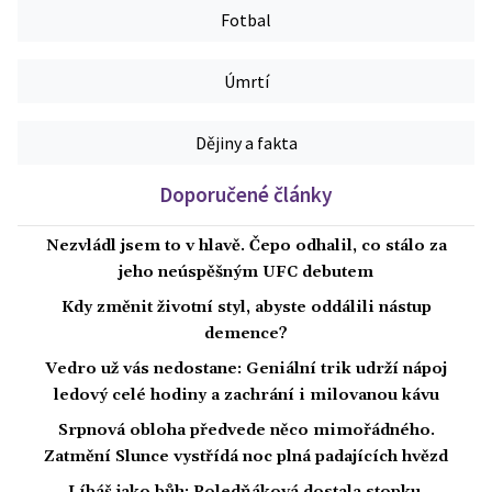
Fotbal
Úmrtí
Dějiny a fakta
Doporučené články
Nezvládl jsem to v hlavě. Čepo odhalil, co stálo za
jeho neúspěšným UFC debutem
Kdy změnit životní styl, abyste oddálili nástup
demence?
Vedro už vás nedostane: Geniální trik udrží nápoj
ledový celé hodiny a zachrání i milovanou kávu
Srpnová obloha předvede něco mimořádného.
Zatmění Slunce vystřídá noc plná padajících hvězd
Líbáš jako bůh: Poledňáková dostala stopku,