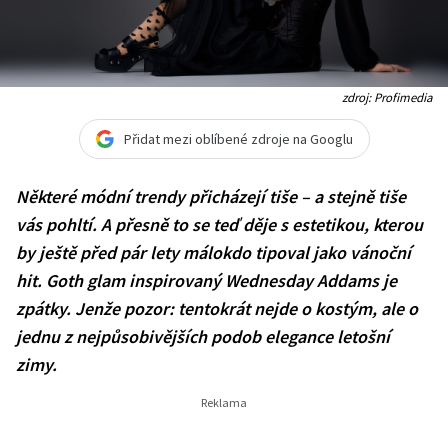
zdroj: Profimedia
Přidat mezi oblíbené zdroje na Googlu
Některé módní trendy přicházejí tiše – a stejně tiše
vás pohltí. A přesně to se teď děje s estetikou, kterou
by ještě před pár lety málokdo tipoval jako vánoční
hit. Goth glam inspirovaný Wednesday Addams je
zpátky. Jenže pozor: tentokrát nejde o kostým, ale o
jednu z nejpůsobivějších podob elegance letošní
zimy.