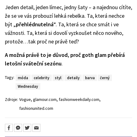
Jeden detail, jeden límec, jedny šaty – a najednou cítíte,
že se ve vás probouzí lehká rebelka. Ta, která nechce
být „
přehlédnutelná
“. Ta, která se chce smát i ve
vážnosti. Ta, která si dovolí vyzkoušet něco nového,
protože…tak proč ne právě teď?
A možná právě to je důvod, proč goth glam přebírá
letošní sváteční sezónu
.
Tagy:
móda
celebrity
styl
detaily
barva
černý
Wednesday
,
,
,
Zdroje:
Vogue
glamour.com
fashionweekdaily.com
fashionunited.com