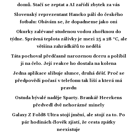
domů. Stačí se zeptat a AI zařídí zbytek za vás
Slovenský reprezentant Hancko pálí do českého
fotbalu: Obávám se, že dopadneme jako oni
Okurky zalévané studenou vodou zhořknou do
týdne. Správná teplota zálivky je mezi 25 a 28 °C, ale
většina zahrádkářů to nedělá
Táta pochoval předčasně narozenou dceru a políbil
ji na čelo. Její reakce ho dostala na kolena
Jedna aplikace slibuje slunce, druhá déšť. Proč se
předpovědi počasí v telefonu tak liší a která má
pravdu
Ostuda bývalé naděje Sparty. Brankář Heerkens
předvedl dvě nehorázné minely
Galaxy Z Fold8 Ultra stojí jmění, ale stojí za to. Po
pár hodinách člověk zjistí, že cesta zpátky
neexistuje