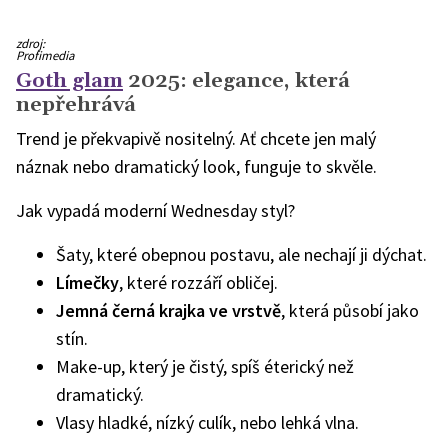
Catherine
zdroj:
Zeta
Profimedia
-
Goth glam
2025: elegance, která
Jones
-
nepřehrává
styl
wednesday
Trend je překvapivě nositelný. Ať chcete jen malý
náznak nebo dramatický look, funguje to skvěle.
Jak vypadá moderní Wednesday styl?
Šaty, které obepnou postavu, ale nechají ji dýchat.
Límečky
, které rozzáří obličej.
Jemná černá krajka ve vrstvě
, která působí jako
stín.
Make-up, který je čistý, spíš éterický než
dramatický.
Vlasy hladké, nízký culík, nebo lehká vlna.