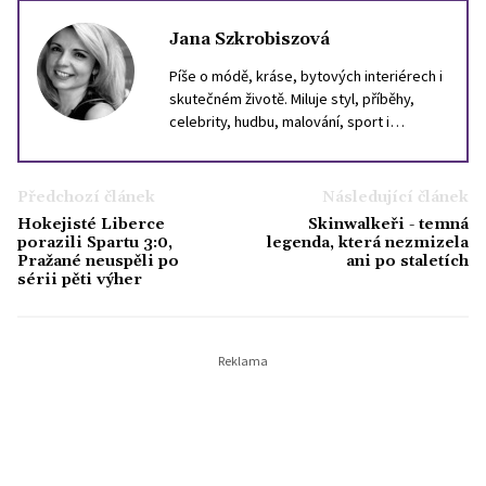
Jana Szkrobiszová
Píše o módě, kráse, bytových interiérech i
skutečném životě. Miluje styl, příběhy,
celebrity, hudbu, malování, sport i
cestování. Inspiraci hledá ve světě, i v
lidech kolem sebe. Věří, že dobrý text
může být stejně silný jako dobrý parfém,
Předchozí článek
Následující článek
který ve vás zanechá stopu.
Hokejisté Liberce
Skinwalkeři - temná
porazili Spartu 3:0,
legenda, která nezmizela
Pražané neuspěli po
ani po staletích
sérii pěti výher