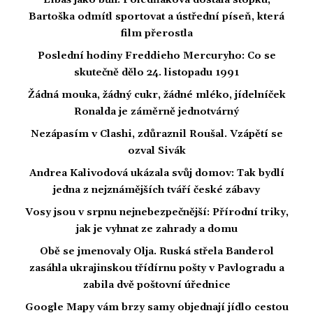
Bartoška odmítl sportovat a ústřední píseň, která
film přerostla
Poslední hodiny Freddieho Mercuryho: Co se
skutečně dělo 24. listopadu 1991
Žádná mouka, žádný cukr, žádné mléko, jídelníček
Ronalda je záměrně jednotvárný
Nezápasím v Clashi, zdůraznil Roušal. Vzápětí se
ozval Sivák
Andrea Kalivodová ukázala svůj domov: Tak bydlí
jedna z nejznámějších tváří české zábavy
Vosy jsou v srpnu nejnebezpečnější: Přírodní triky,
jak je vyhnat ze zahrady a domu
Obě se jmenovaly Olja. Ruská střela Banderol
zasáhla ukrajinskou třídírnu pošty v Pavlogradu a
zabila dvě poštovní úřednice
Google Mapy vám brzy samy objednají jídlo cestou