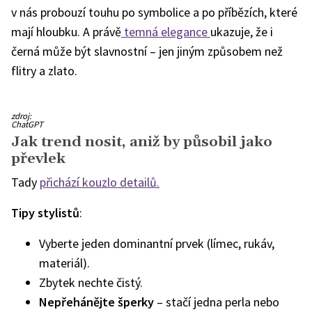
v nás probouzí touhu po symbolice a po příbězích, které
mají hloubku. A právě
temná elegance
ukazuje, že i
černá může být slavnostní – jen jiným způsobem než
flitry a zlato.
zdroj:
ChatGPT
Jak trend nosit, aniž by působil jako
převlek
Tady
přichází kouzlo detailů.
Tipy stylistů
:
Vyberte jeden dominantní prvek (límec, rukáv,
materiál).
Zbytek nechte čistý.
Nepřehánějte šperky
– stačí jedna perla nebo