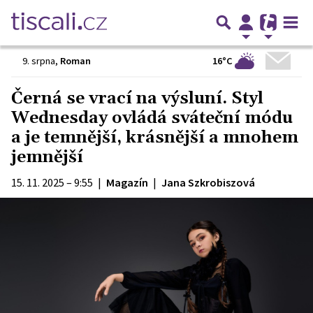
16°C
9. srpna
,
Roman
Černá se vrací na výsluní. Styl
Wednesday ovládá sváteční módu
a je temnější, krásnější a mnohem
jemnější
15. 11. 2025 – 9:55
|
Magazín
|
Jana Szkrobiszová