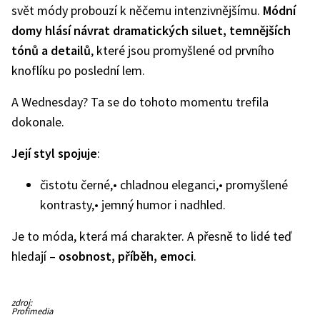
svět módy probouzí k něčemu intenzivnějšímu.
Módní
domy hlásí návrat dramatických siluet, temnějších
tónů a detailů
, které jsou promyšlené od prvního
knoflíku po poslední lem.
A Wednesday? Ta se do tohoto momentu trefila
dokonale.
Její styl spojuje
:
čistotu černé,
• chladnou eleganci,
• promyšlené
kontrasty,
• jemný humor i nadhled.
Je to móda, která má charakter. A přesně to lidé teď
hledají –
osobnost, příběh, emoci
.
zdroj:
Profimedia