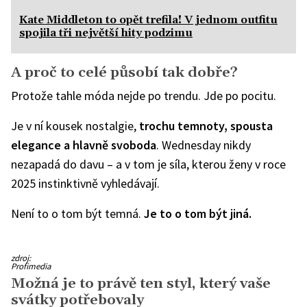
Kate Middleton to opět trefila! V jednom outfitu
spojila tři největší hity podzimu
A proč to celé působí tak dobře?
Protože tahle móda nejde po trendu. Jde po pocitu.
Je v ní kousek nostalgie,
trochu temnoty, spousta
elegance a hlavně svoboda
. Wednesday nikdy
nezapadá do davu – a v tom je síla, kterou ženy v roce
2025 instinktivně vyhledávají.
Není to o tom být temná.
Je to o tom být jiná.
zdroj:
Profimedia
Možná je to právě ten styl, který vaše
svátky potřebovaly