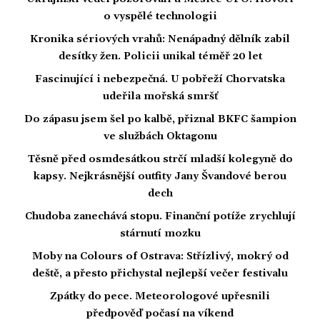
o vyspělé technologii
Kronika sériových vrahů: Nenápadný dělník zabil
desítky žen. Policii unikal téměř 20 let
Fascinující i nebezpečná. U pobřeží Chorvatska
udeřila mořská smršť
Do zápasu jsem šel po kalbě, přiznal BKFC šampion
ve službách Oktagonu
Těsně před osmdesátkou strčí mladší kolegyně do
kapsy. Nejkrásnější outfity Jany Švandové berou
dech
Chudoba zanechává stopu. Finanční potíže zrychlují
stárnutí mozku
Moby na Colours of Ostrava: Střízlivý, mokrý od
deště, a přesto přichystal nejlepší večer festivalu
Zpátky do pece. Meteorologové upřesnili
předpověď počasí na víkend