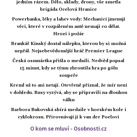
jedním rázem. Dělo, sklady, drony, vše smetla
brigáda Ocelová Hranice
Powerbanka, léky a lahev vody: Mechanici jmenují
věci, které v rozpáleném autě nemají co dělat.
Hrozí i požár
Brankář Kinský dostal nálepku, kterou by si možná
nepřál. Nejsebevědomější hráč Premier League
Česká osmnáctka přišla o medaili. Nedvěd popsal
15 minut, kdy se týmu zhroutila hra po gólu
soupeře
Kreml už to ani netají. Otevřeně přiznal, že mír není
v dohledu. Rusy vyzývá, aby se připravili na dlouhou
válku
Barbora Bukovská sbírá medaile v horském kole i
cyklokrosu. Přirovnávají ji k van der Poelovi
O kom se mluví - Osobnosti.cz