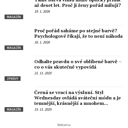
Tahle barva vlasů může opticky přidat
až deset let. Proč ji ženy pořád milují?
19. 1. 2026
MAGAZÍN
Proč pořád saháme po stejné barvě?
Psychologové říkají, že to není náhoda
16. 1. 2026
MAGAZÍN
Odhalte pravdu o své oblíbené barvě –
co o vás skutečně vypovídá
21. 11. 2025
ZPRÁVY
Černá se vrací na výsluní. Styl
Wednesday ovládá sváteční módu a je
temnější, krásnější a mnohem
jemnější
15. 11. 2025
MAGAZÍN