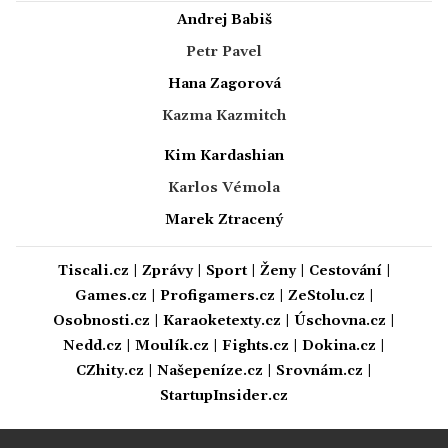
Andrej Babiš
Petr Pavel
Hana Zagorová
Kazma Kazmitch
Kim Kardashian
Karlos Vémola
Marek Ztracený
Tiscali.cz
|
Zprávy
|
Sport
|
Ženy
|
Cestování
|
Games.cz
|
Profigamers.cz
|
ZeStolu.cz
|
Osobnosti.cz
|
Karaoketexty.cz
|
Úschovna.cz
|
Nedd.cz
|
Moulík.cz
|
Fights.cz
|
Dokina.cz
|
CZhity.cz
|
Našepeníze.cz
|
Srovnám.cz
|
StartupInsider.cz