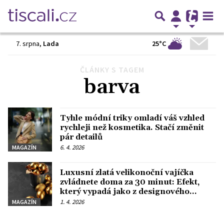
25°C
7. srpna
,
Lada
ČLÁNKY S TAGEM
Předchozí
1
2
3
Další
barva
Tyhle módní triky omladí váš vzhled
rychleji než kosmetika. Stačí změnit
pár detailů
6. 4. 2026
MAGAZÍN
Luxusní zlatá velikonoční vajíčka
zvládnete doma za 30 minut: Efekt,
který vypadá jako z designového
obchodu
1. 4. 2026
MAGAZÍN