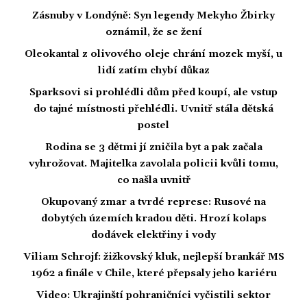
Zásnuby v Londýně: Syn legendy Mekyho Žbirky
oznámil, že se žení
Oleokantal z olivového oleje chrání mozek myší, u
lidí zatím chybí důkaz
Sparksovi si prohlédli dům před koupí, ale vstup
do tajné místnosti přehlédli. Uvnitř stála dětská
postel
Rodina se 3 dětmi jí zničila byt a pak začala
vyhrožovat. Majitelka zavolala policii kvůli tomu,
co našla uvnitř
Okupovaný zmar a tvrdé represe: Rusové na
dobytých územích kradou děti. Hrozí kolaps
dodávek elektřiny i vody
Viliam Schrojf: žižkovský kluk, nejlepší brankář MS
1962 a finále v Chile, které přepsaly jeho kariéru
Video: Ukrajinští pohraničníci vyčistili sektor