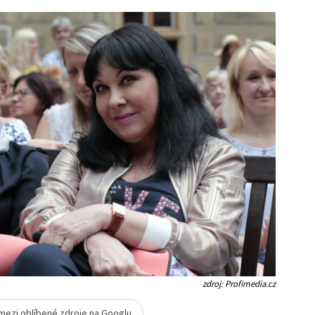
zdroj: Profimedia.cz
 mezi oblíbené zdroje na Googlu