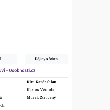
í
Dějiny a fakta
ví - Osobnosti.cz
Kim Kardashian
Karlos Vémola
á
Marek Ztracený
tch