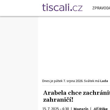
ZPRAVODA
Dnes je
pátek
7. srpna
2026
.
Svátek má
Lada
Arabela chce zachráni
zahraničí!
15. 7. 2025 – 6:30
|
Magazín
|
Jiří Rilke