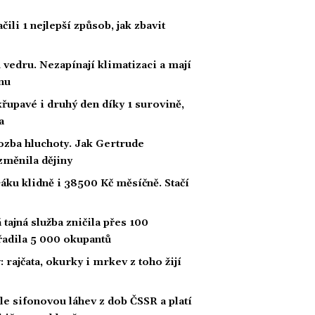
li 1 nejlepší způsob, jak zbavit
 vedru. Nezapínají klimatizaci a mají
nu
křupavé i druhý den díky 1 surovině,
a
ozba hluchoty. Jak Gertrude
změnila dějiny
áku klidně i 38500 Kč měsíčně. Stačí
tajná služba zničila přes 100
yřadila 5 000 okupantů
: rajčata, okurky i mrkev z toho žijí
hle sifonovou láhev z dob ČSSR a platí