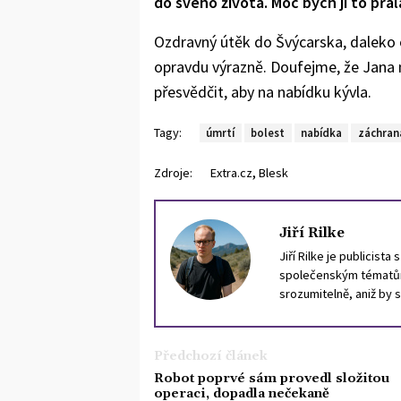
do svého života. Moc bych jí to přál
Ozdravný útěk do Švýcarska, daleko o
opravdu výrazně. Doufejme, že Jana 
přesvědčit, aby na nabídku kývla.
Tagy:
úmrtí
bolest
nabídka
záchran
,
Zdroje:
Extra.cz
Blesk
Jiří Rilke
Jiří Rilke je publicist
společenským tématům.
srozumitelně, aniž by s
zajímá se o dějiny Evro
posloužil pro nejednu s
Předchozí článek
Robot poprvé sám provedl složitou
operaci, dopadla nečekaně