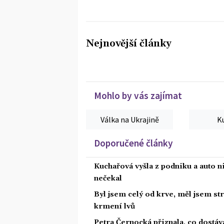
Nejnovější články
Mohlo by vás zajímat
Válka na Ukrajině
K
Doporučené články
Kuchařová vyšla z podniku a auto ni
nečekal
Byl jsem celý od krve, měl jsem st
krmení lvů
Petra Černocká přiznala, co dostáv