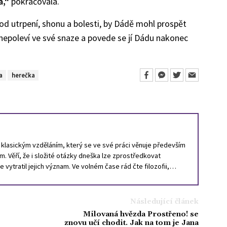
a,“
pokračovala.
d utrpení, shonu a bolesti, by Dádě mohl prospět
nepoleví ve své snaze a povede se jí Dádu nakonec
a
herečka
a s klasickým vzděláním, který se ve své práci věnuje především
 Věří, že i složité otázky dneška lze zprostředkovat
e vytratil jejich význam. Ve volném čase rád čte filozofii,
py a vždycky jej fascinoval svět celebrit, který by podle něj
ociologickou studii.
Následující článek
Milovaná hvězda Prostřeno! se
znovu učí chodit. Jak na tom je Jana