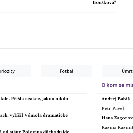
Boušková?
uriozity
Fotbal
Úmrt
O kom se mlu
kde. Přišla reakce, jakou nikdo
Andrej Babiš
Petr Pavel
rach, vylíčil Vémola dramatické
Hana Zagorov
Kazma Kazmi
á od státu: Polovina důchodu jde