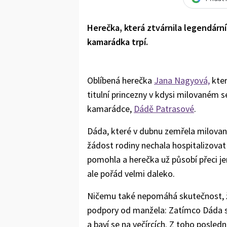
Herečka, která ztvárnila legendární
kamarádka trpí.
Oblíbená herečka
Jana Nagyová,
kter
titulní princezny v kdysi milovaném s
kamarádce,
Dádě Patrasové
.
Dáda, které v dubnu zemřela milovaná
žádost rodiny nechala hospitalizovat 
pomohla a herečka už působí přeci je
ale pořád velmi daleko.
Ničemu také nepomáhá skutečnost, ž
podpory od manžela: Zatímco Dáda 
a baví se na večírcích. Z toho posled