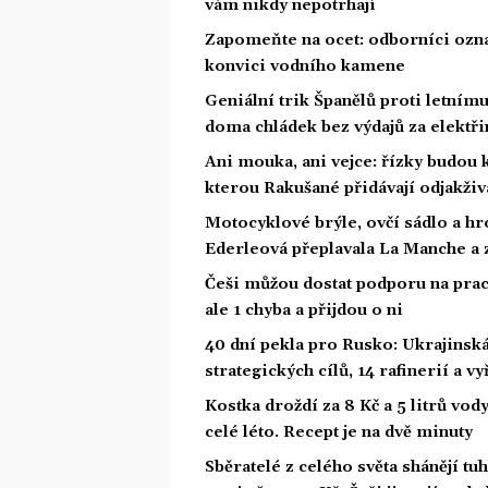
vám nikdy nepotrhají
Zapomeňte na ocet: odborníci označi
konvici vodního kamene
Geniální trik Španělů proti letnímu
doma chládek bez výdajů za elektři
Ani mouka, ani vejce: řízky budou 
kterou Rakušané přidávají odjakživ
Motocyklové brýle, ovčí sádlo a hr
Ederleová přeplavala La Manche a 
Češi můžou dostat podporu na prac
ale 1 chyba a přijdou o ni
40 dní pekla pro Rusko: Ukrajinská 
strategických cílů, 14 rafinerií a v
Kostka droždí za 8 Kč a 5 litrů vody
celé léto. Recept je na dvě minuty
Sběratelé z celého světa shánějí tu