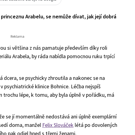
 princeznu Arabelu, se nemůže dívat, jak její dobrá
ou si většina z nás pamatuje především díky roli
eriálu Arabela, by ráda nabídla pomocnou ruku trpící
 dcera, se psychicky zhroutila a nakonec se na
v psychiatrické klinice Bohnice. Léčba nejspíš
n trochu lépe, k tomu, aby byla úplně v pořádku, má
e se jí momentálně nedostává ani úplně exemplární
sedí doma, manžel
Felix Slováček
létá po dovolených
ního pak odjel hned s třemi ženami.