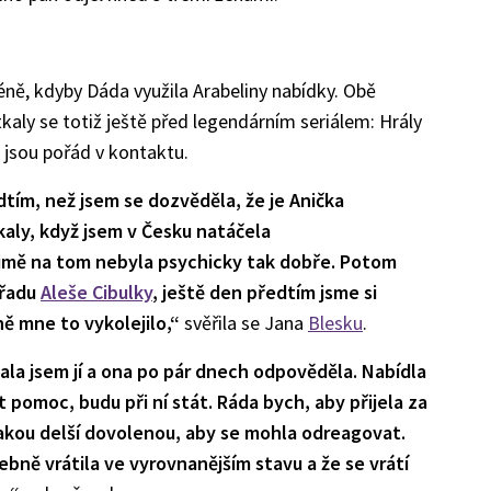
ně, kdyby Dáda využila Arabeliny nabídky. Obě
otkaly se totiž ještě před legendárním seriálem: Hrály
h jsou pořád v kontaktu.
dtím, než jsem se dozvěděla, že je Anička
aly, když jsem v Česku natáčela
ejmě na tom nebyla psychicky tak dobře. Potom
ořadu
Aleše Cibulky
, ještě den předtím jsme si
dně mne to vykolejilo,“
svěřila se Jana
Blesku
.
sala jsem jí a ona po pár dnech odpověděla. Nabídla
 pomoc, budu při ní stát. Ráda bych, aby přijela za
jakou delší dovolenou, aby se mohla odreagovat.
ebně vrátila ve vyrovnanějším stavu a že se vrátí