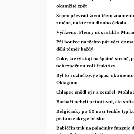
okamžitě zpět
Srpen převrátí život třem znamením
změna, na kterou dlouho čekala
Vyřízeno: Fleury už si stihl s Mu
Při bouřce na těchto pár věcí dom
dělá téměř každý
Cukr, který stojí na špatné straně,
nebezpečnou roli fruktózy
Byl to rozlučkový zápas, okoment
Oktagonu
Chlapec snědl sýr a zemřel. Mohla 
Barbaři nebyli primitivní, ale sofis
Belgičanky po 60 nosí tenhle typ k
přitom zakryje bříško
Babiččin trik na palačinky funguje do