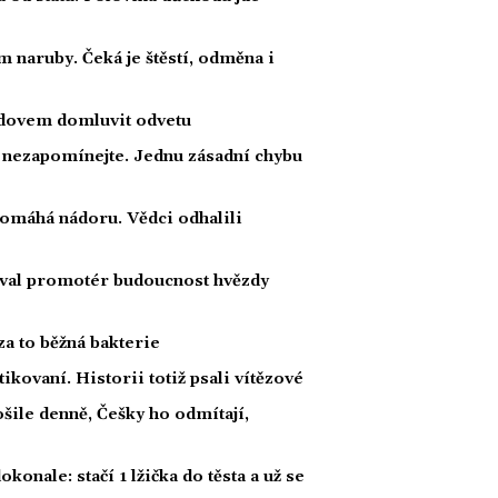
 naruby. Čeká je štěstí, odměna i
radovem domluvit odvetu
a nezapomínejte. Jednu zásadní chybu
 pomáhá nádoru. Vědci odhalili
oval promotér budoucnost hvězdy
za to běžná bakterie
tikovaní. Historii totiž psali vítězové
ošile denně, Češky ho odmítají,
konale: stačí 1 lžička do těsta a už se