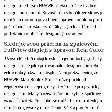
designem, kterým HUAWEI zcela narušuje tradice
designu notebooků. Kovové tělo s horčíkové slitiny je
opatřeno matnou povrchovou úpravou odolnou proti
poškrábání a otisku prstů. Díky svým kvalitám je tak
perfektním mobilním designovým studiem.
Sledujte svou práci na 14,2palcovém
FullView displeji s úpravou Real Color
Uživatelé, kteří milují kreslení a jednoduchý grafický
design, stejně jako profesionální designéři, potřebují
velmi dobrý a kvalitní displej. Není překvapením, že
HUAWEI MateBook X Pro se může pochlubit
výjimečným displejem, díky kterému je pro grafický
design jako dělaný a uživatelům poskytuje špičkový
vizuální zážitek. Pochlubit se může také ultratenkým
rámečkem, vysokým rozlišením 3.1K a poměrem těla