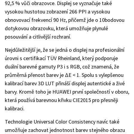
92,5 % vůči obrazovce. Displej se vyznačuje také
vysokou hustotou zobrazení 266 PPI a vysokou
obnovovací frekvencí 90 Hz, přičemž jde o 10bodovou
dotykovou obrazovku, která umožňuje plynulé
posouvání a citlivější rozhraní.
Nejdůležitější je, že se jedná o displej na profesionální
úrovni s certifikací TÜV Rheinland, který podporuje
duální barevné gamuty P3 i s RGB, což znamená, že
průměrná přenost barev je ΔE < 1. Spolu s vylepšenou
kalibrací barev 3D LUT přináší displej autentické a živé
barvy. Kromě toho je HUAWEI první společností v oboru,
která používá barevnou křivku CIE2015 pro přesněji
kalibraci.
Technologie Universal Color Consistency navíc také
umožňuje zachovat jednotnost barev stejného obrazu