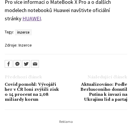
Pro více informací o MateBook X Pro a o dalších
modelech notebooků Huawei navštivte oficiální
stránky
HUAWEI
.
Tagy:
inzerce
Zdroje:
Inzerce
Předchozí článek
Následující článek
Covid pomohl: Vývojáři
Aktualizováno: Podle
her v ČR loni zvýšili zisk
Berlusconiho donutil
o 14 procent na 2,08
Putina k invazi na
miliardy korun
Ukrajinu lid a partaj