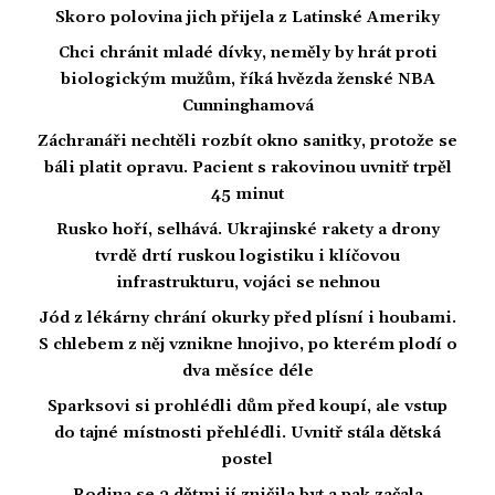
Skoro polovina jich přijela z Latinské Ameriky
Chci chránit mladé dívky, neměly by hrát proti
biologickým mužům, říká hvězda ženské NBA
Cunninghamová
Záchranáři nechtěli rozbít okno sanitky, protože se
báli platit opravu. Pacient s rakovinou uvnitř trpěl
45 minut
Rusko hoří, selhává. Ukrajinské rakety a drony
tvrdě drtí ruskou logistiku i klíčovou
infrastrukturu, vojáci se nehnou
Jód z lékárny chrání okurky před plísní i houbami.
S chlebem z něj vznikne hnojivo, po kterém plodí o
dva měsíce déle
Sparksovi si prohlédli dům před koupí, ale vstup
do tajné místnosti přehlédli. Uvnitř stála dětská
postel
Rodina se 3 dětmi jí zničila byt a pak začala