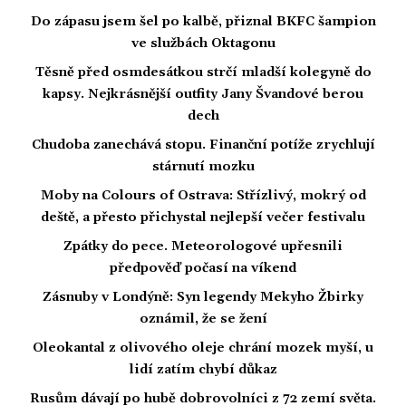
Do zápasu jsem šel po kalbě, přiznal BKFC šampion
ve službách Oktagonu
Těsně před osmdesátkou strčí mladší kolegyně do
kapsy. Nejkrásnější outfity Jany Švandové berou
dech
Chudoba zanechává stopu. Finanční potíže zrychlují
stárnutí mozku
Moby na Colours of Ostrava: Střízlivý, mokrý od
deště, a přesto přichystal nejlepší večer festivalu
Zpátky do pece. Meteorologové upřesnili
předpověď počasí na víkend
Zásnuby v Londýně: Syn legendy Mekyho Žbirky
oznámil, že se žení
Oleokantal z olivového oleje chrání mozek myší, u
lidí zatím chybí důkaz
Rusům dávají po hubě dobrovolníci z 72 zemí světa.