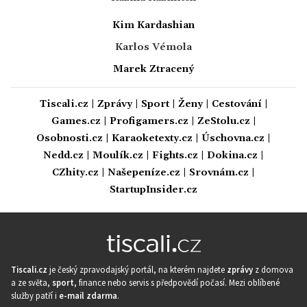
Kim Kardashian
Karlos Vémola
Marek Ztracený
Tiscali.cz
|
Zprávy
|
Sport
|
Ženy
|
Cestování
|
Games.cz
|
Profigamers.cz
|
ZeStolu.cz
|
Osobnosti.cz
|
Karaoketexty.cz
|
Úschovna.cz
|
Nedd.cz
|
Moulík.cz
|
Fights.cz
|
Dokina.cz
|
CZhity.cz
|
Našepeníze.cz
|
Srovnám.cz
|
StartupInsider.cz
Tiscali.cz
je český zpravodajský portál, na kterém najdete
zprávy
z domova
a ze světa,
sport
, finance nebo servis s předpovědí počasí. Mezi oblíbené
služby patří i
e-mail zdarma
.