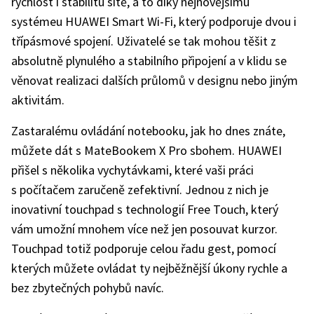
rychlost i stabilitu sítě, a to díky nejnovějšímu
systémeu HUAWEI Smart Wi-Fi, který podporuje dvou i
třípásmové spojení. Uživatelé se tak mohou těšit z
absolutně plynulého a stabilního připojení a v klidu se
věnovat realizaci dalších průlomů v designu nebo jiným
aktivitám.
Zastaralému ovládání notebooku, jak ho dnes znáte,
můžete dát s MateBookem X Pro sbohem. HUAWEI
přišel s několika vychytávkami, které vaši práci
s počítačem zaručeně zefektivní. Jednou z nich je
inovativní touchpad s technologií Free Touch, který
vám umožní mnohem více než jen posouvat kurzor.
Touchpad totiž podporuje celou řadu gest, pomocí
kterých můžete ovládat ty nejběžnější úkony rychle a
bez zbytečných pohybů navíc.