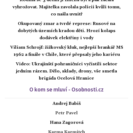
vyhrožovat. Majitelka zavolala policii kvůli tomu,
co našla uvnitř
Okupovaný zmar a tvrdé represe: Rusové na
dobytých územích kradou děti. Hrozí kolaps
dodávek elektřiny i vody
Viliam Schrojf: žižkovský kluk, nejlepší brankář MS
1962 a finále v Chile, které přepsaly jeho kariéru
Video: Ukrajinští pohraničníci vyčistili sektor
jedním rázem. Dělo, sklady, drony, vše smetla
brigáda Ocelová Hranice
O kom se mluví - Osobnosti.cz
Andrej Babiš
Petr Pavel
Hana Zagorová
Kazma Kazmitch