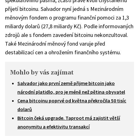
spekulativního pásma, zčásti právě kvůli chystanému
přijetí bitcoinu. Salvador nyní jedná s Mezinárodním
měnovým fondem o programu finanční pomoci za 1,3
miliardy dolarů (27,8 miliardy Kč). Podle informovaných
zdrojů ale s fondem zavedení bitcoinu nekonzultoval.
Také Mezinárodní měnový fond varuje před
destabilizací cen a ohrožením finančního systému.
Mohlo by vás zajímat
Salvador jako první země přijme bitcoin jako
národní platidlo, pro je méně než pětina obyvatel
Cena bitcoinu poprvé od května překročila 50 tisíc
dolarů
Bitcoin čeká upgrade. Taproot má zajistit větší
anonymitu a efektivitu transakcí