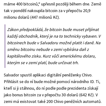
máme 400 bitcoinů,“ upřesnil později během dne. Země
tak v pondělí nakoupila bitcoin za v přepočtu 20,9
milionu dolarů (447 milionů Kč).
Zákon předpokládá, že bitcoin bude muset přijímat
každý obchodník, který je na to technicky vybaven. V
bitcoinech bude v Salvadoru možné platit i daně. Na
směnu bitcoinu nebude v zemi vybírána daň z
kapitálového zisku. Kurz vůči americkému dolaru,
kterým se v zemi platí, bude určovat trh.
Salvador spustil aplikaci digitální peněženky Chivo.
Přihlásit se do ní bude možné pomocí národního ID. Ti,
kteří si ji stáhnou, do ní podle podle prezidenta získají
jako bonus bitcoin za v přepočtu 30 dolarů (642 Kč). V
zemi má existovat také 200 Chivo peněžních automatů.