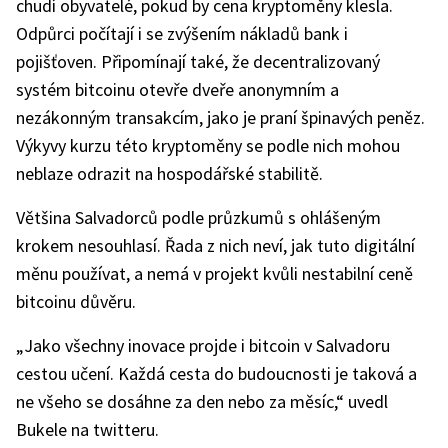
chudí obyvatelé, pokud by cena kryptoměny klesla.
Odpůrci počítají i se zvýšením nákladů bank i
pojišťoven. Připomínají také, že decentralizovaný
systém bitcoinu otevře dveře anonymním a
nezákonným transakcím, jako je praní špinavých peněz.
Výkyvy kurzu této kryptoměny se podle nich mohou
neblaze odrazit na hospodářské stabilitě.
Většina Salvadorců podle průzkumů s ohlášeným
krokem nesouhlasí. Řada z nich neví, jak tuto digitální
měnu používat, a nemá v projekt kvůli nestabilní ceně
bitcoinu důvěru.
„Jako všechny inovace projde i bitcoin v Salvadoru
cestou učení. Každá cesta do budoucnosti je taková a
ne všeho se dosáhne za den nebo za měsíc,“ uvedl
Bukele na twitteru.