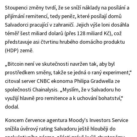
Stoupenci změny tvrdí, že se sníží náklady na posílání a
přijímání remitencí, tedy peněz, které posílají domů
Salvadorci pracující v zahraničí. Jejich výše loni dosáhla
téměř šest miliard dolarů (přes 128 miliard Kč), což
představuje asi čtvrtinu hrubého domácího produktu
(HDP) země.
„Bitcoin není ve skutečnosti navržen tak, aby byl
prostředkem směny, takže se jedná o raný experiment,“
citoval server CNBC ekonoma Philipa Gradwella ze
společnosti Chainalysis. „Myslím, že v Salvadoru ho
využijí hlavně pro remitence a k uchování bohatství,“
dodal.
Koncem července agentura Moody's Investors Service
snížila úvěrový rating Salvadoru ještě hlouběji do