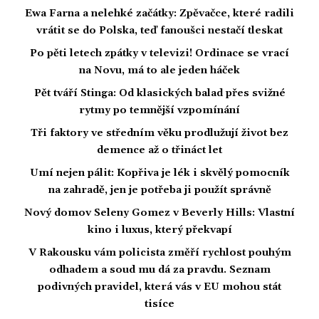
Ewa Farna a nelehké začátky: Zpěvačce, které radili
vrátit se do Polska, teď fanoušci nestačí tleskat
Po pěti letech zpátky v televizi! Ordinace se vrací
na Novu, má to ale jeden háček
Pět tváří Stinga: Od klasických balad přes svižné
rytmy po temnější vzpomínání
Tři faktory ve středním věku prodlužují život bez
demence až o třináct let
Umí nejen pálit: Kopřiva je lék i skvělý pomocník
na zahradě, jen je potřeba ji použít správně
Nový domov Seleny Gomez v Beverly Hills: Vlastní
kino i luxus, který překvapí
V Rakousku vám policista změří rychlost pouhým
odhadem a soud mu dá za pravdu. Seznam
podivných pravidel, která vás v EU mohou stát
tisíce