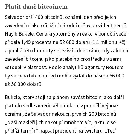
Platit daně bitcoinem
Salvador drží 400 bitcoinů, oznámil den před jejich
zavedením jako oficiální národní měny prezident země
Nayib Bukele. Cena kryptoměny v reakci v pondělí večer
přidala 1,49 procenta na 52 680 dolarů (1,1 milionu Kč)
a poblíž této hodnoty setrvává i dnes ráno, kdy zákon o
zavedení bitcoinu jako platebního prostředku v zemi
vstoupil v platnost. Podle analytiků agentury Reuters
by se cena bitcoinu teď mohla vydat do pásma 56 000
až 56 300 dolarů.
Bukele, který stojí za plánem zavést bitcoin jako další
platidlo vedle amerického dolaru, v pondělí nejprve
oznámil, že Salvador nakoupil prvních 200 bitcoinů.
„Naši makléři jich nakoupí mnohem víc, jakmile se
přiblíží termín,“ napsal prezident na twitteru. „Teď