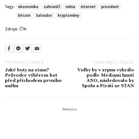
Tagy:
ekonomika
zahraničí
měna
internet
prezident
bitcoin
Salvador
kryptoměny
Zdroje:
ČTK
Předchozí článek
Následující článek
Jaké boty na zimu?
Volby by v srpnu vyhrálo
Průvodce výběrem bot
podle Medianu hnutí
před příchodem prvního
ANO, následovalo by
sněhu
Spolu a Piráti se STAN