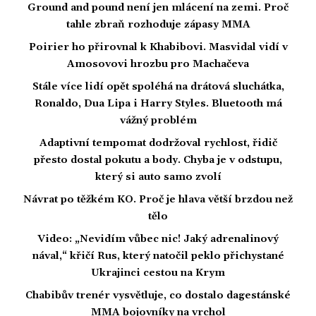
Ground and pound není jen mlácení na zemi. Proč
tahle zbraň rozhoduje zápasy MMA
Poirier ho přirovnal k Khabibovi. Masvidal vidí v
Amosovovi hrozbu pro Machačeva
Stále více lidí opět spoléhá na drátová sluchátka,
Ronaldo, Dua Lipa i Harry Styles. Bluetooth má
vážný problém
Adaptivní tempomat dodržoval rychlost, řidič
přesto dostal pokutu a body. Chyba je v odstupu,
který si auto samo zvolí
Návrat po těžkém KO. Proč je hlava větší brzdou než
tělo
Video: „Nevidím vůbec nic! Jaký adrenalinový
nával,“ křičí Rus, který natočil peklo přichystané
Ukrajinci cestou na Krym
Chabibův trenér vysvětluje, co dostalo dagestánské
MMA bojovníky na vrchol