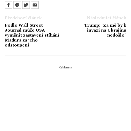
Předchozí článek
Následující článek
Podle Wall Street
Trump: "Za mě by k
Journal může USA
invazi na Ukrajinu
vyměnit zastavení stíhání
nedošlo"
Madura za jeho
odstoupení