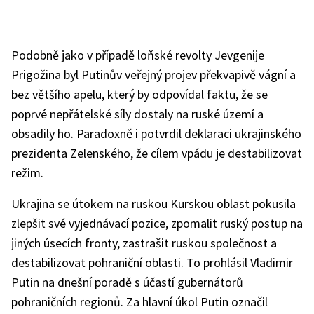
Podobně jako v případě loňské revolty Jevgenije
Prigožina byl Putinův veřejný projev překvapivě vágní a
bez většího apelu, který by odpovídal faktu, že se
poprvé nepřátelské síly dostaly na ruské území a
obsadily ho. Paradoxně i potvrdil deklaraci ukrajinského
prezidenta Zelenského, že cílem vpádu je destabilizovat
režim.
Ukrajina se útokem na ruskou Kurskou oblast pokusila
zlepšit své vyjednávací pozice, zpomalit ruský postup na
jiných úsecích fronty, zastrašit ruskou společnost a
destabilizovat pohraniční oblasti. To prohlásil Vladimir
Putin na dnešní poradě s účastí gubernátorů
pohraničních regionů. Za hlavní úkol Putin označil