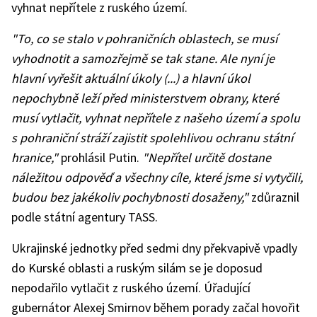
vyhnat nepřítele z ruského území.
"To, co se stalo v pohraničních oblastech, se musí
vyhodnotit a samozřejmě se tak stane. Ale nyní je
hlavní vyřešit aktuální úkoly (...) a hlavní úkol
nepochybně leží před ministerstvem obrany, které
musí vytlačit, vyhnat nepřítele z našeho území a spolu
s pohraniční stráží zajistit spolehlivou ochranu státní
hranice,"
prohlásil Putin.
"Nepřítel určitě dostane
náležitou odpověď a všechny cíle, které jsme si vytyčili,
budou bez jakékoliv pochybnosti dosaženy,"
zdůraznil
podle státní agentury TASS.
Ukrajinské jednotky před sedmi dny překvapivě vpadly
do Kurské oblasti a ruským silám se je doposud
nepodařilo vytlačit z ruského území. Úřadující
gubernátor Alexej Smirnov během porady začal hovořit