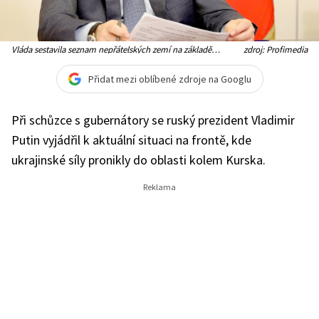
Vláda sestavila seznam nepřátelských zemí na základě
zdroj: Profimedia
prezidentského dekretu. Tento dokument podepsal Vladimir
Putin 23. dubna v době nových diplomatických konfliktů
Přidat mezi oblíbené zdroje na Googlu
Při schůzce s gubernátory se ruský prezident Vladimir
Putin vyjádřil k aktuální situaci na frontě, kde
ukrajinské síly pronikly do oblasti kolem Kurska.