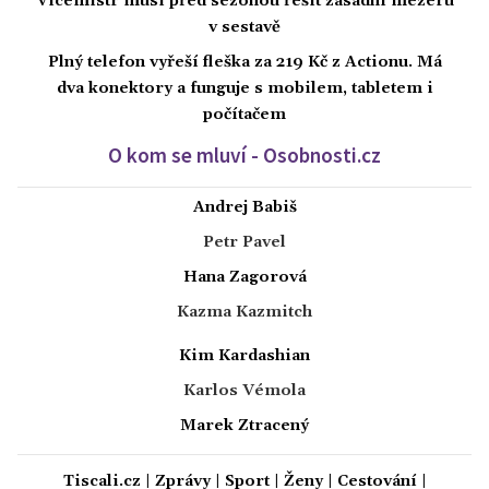
Vicemistr musí před sezonou řešit zásadní mezeru
v sestavě
Plný telefon vyřeší fleška za 219 Kč z Actionu. Má
dva konektory a funguje s mobilem, tabletem i
počítačem
O kom se mluví - Osobnosti.cz
Andrej Babiš
Petr Pavel
Hana Zagorová
Kazma Kazmitch
Kim Kardashian
Karlos Vémola
Marek Ztracený
Tiscali.cz
|
Zprávy
|
Sport
|
Ženy
|
Cestování
|