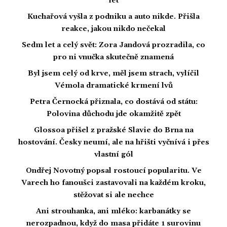
let
Kuchařová vyšla z podniku a auto nikde. Přišla
reakce, jakou nikdo nečekal
Sedm let a celý svět: Zora Jandová prozradila, co
pro ni vnučka skutečně znamená
Byl jsem celý od krve, měl jsem strach, vylíčil
Vémola dramatické krmení lvů
Petra Černocká přiznala, co dostává od státu:
Polovina důchodu jde okamžitě zpět
Glossoa přišel z pražské Slavie do Brna na
hostování. Česky neumí, ale na hřišti vyčnívá i přes
vlastní gól
Ondřej Novotný popsal rostoucí popularitu. Ve
Varech ho fanoušci zastavovali na každém kroku,
stěžovat si ale nechce
Ani strouhanka, ani mléko: karbanátky se
nerozpadnou, když do masa přidáte 1 surovinu