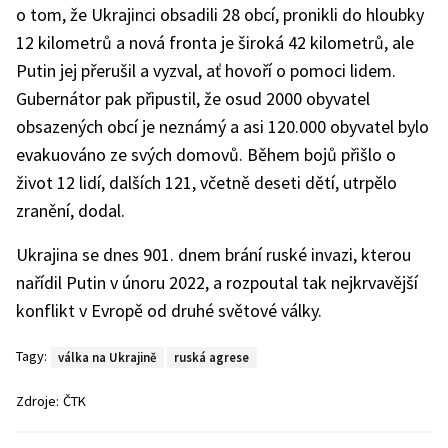
o tom, že Ukrajinci obsadili 28 obcí, pronikli do hloubky
12 kilometrů a nová fronta je široká 42 kilometrů, ale
Putin jej přerušil a vyzval, ať hovoří o pomoci lidem.
Gubernátor pak připustil, že osud 2000 obyvatel
obsazených obcí je neznámý a asi 120.000 obyvatel bylo
evakuováno ze svých domovů. Během bojů přišlo o
život 12 lidí, dalších 121, včetně deseti dětí, utrpělo
zranění, dodal.
Ukrajina se dnes 901. dnem brání ruské invazi, kterou
nařídil Putin v únoru 2022, a rozpoutal tak nejkrvavější
konflikt v Evropě od druhé světové války.
Tagy:
válka na Ukrajině
ruská agrese
Zdroje:
ČTK