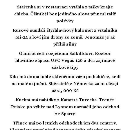
Stařenka si v restauraci vytáhla z tašky krajíc
chleba. Číšník jí bez jediného slova přinesl talíř
polévky
Rusové sundali čtyřhlavňový kulomet z vrtulníku
Mi-24 a loví jím drony ze země. Jenomže je až
příliš silný
Gamrot čelí rozjetému Salkilldovi. Rozbor
hlavního zápasu UFC Vegas 120 a dva zajímavé
sázkové tipy
Kdo má doma tuhle skleněnou vázu po babičce, sedí
na malém jmění. Sběratelé z Německa za ni dávají
až 25 000 Kč
Kuchta má nabídky z Kataru i Turecka. Trenér
Priske po výhře nad Lyonem naznačil jeho odchod
ze Sparty
Třinec má po letních odchodech jen dva centery.