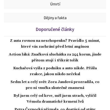
Úmrtí
Dějiny a fakta
Doporučené články
Z auta rovnou na neschopenku? Pravidlo 5 minut,
které vás zachrání před letní angínou
Action láká: Značková sluchátka za 244 korun, jinde
přitom stojí i třikrát tolik
Kuchařová vyšla z podniku a auto nikde. Přišla
reakce, jakou nikdo nečekal
Sedm let a celý svět: Zora Jandová prozradila, co
pro ni vnučka skutečně znamená
Byl jsem celý od krve, měl jsem strach, vylíčil
Vémola dramatické krmení lvů
Petra Černocká přiznala, co dostává od státu: