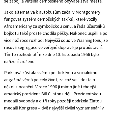
se zapojila většina černošského obyvatelstva města.
Jako alternativa k autobusům začal v Montgomery
fungovat systém černošských taxíků, které vozily
Afroameričany za symbolickou cenu, a řada účastníků
bojkotu také prostě chodila pěšky. Nakonec uspěli a po
více než roce rozhodl Nejvyšší soud ve Washingtonu, že
rasová segregace ve veřejné dopravě je protiústavní.
Tímto rozhodnutím ze dne 13. listopadu 1956 bylo
nařízení zrušeno.
Parksová zůstala svému politickému a sociálnímu
angažmá věrná po celý život, za což se jí dostalo
několik ocenění. V roce 1996 jí mimo jiné tehdejší
americký prezident Bill Clinton udělil Prezidentskou
medaili svobody a o tři roky později obdržela Zlatou
medaili Kongresu – dvě nejvyšší civilní vyznamenání v