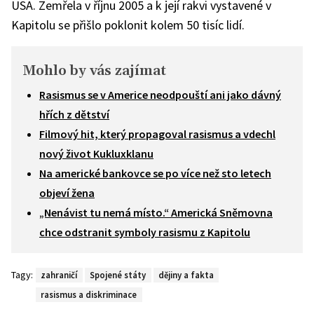
USA. Zemřela v říjnu 2005 a k její rakvi vystavené v
Kapitolu se přišlo poklonit kolem 50 tisíc lidí.
Mohlo by vás zajímat
Rasismus se v Americe neodpouští ani jako dávný
hřích z dětství
Filmový hit, který propagoval rasismus a vdechl
nový život Kukluxklanu
Na americké bankovce se po více než sto letech
objeví žena
„Nenávist tu nemá místo.“ Americká Sněmovna
chce odstranit symboly rasismu z Kapitolu
Tagy:
zahraničí
Spojené státy
dějiny a fakta
rasismus a diskriminace