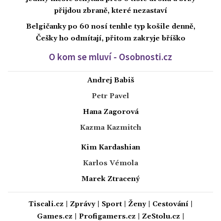
přijdou zbraně, které nezastaví
Belgičanky po 60 nosí tenhle typ košile denně,
Češky ho odmítají, přitom zakryje bříško
O kom se mluví - Osobnosti.cz
Andrej Babiš
Petr Pavel
Hana Zagorová
Kazma Kazmitch
Kim Kardashian
Karlos Vémola
Marek Ztracený
Tiscali.cz
|
Zprávy
|
Sport
|
Ženy
|
Cestování
|
Games.cz
|
Profigamers.cz
|
ZeStolu.cz
|