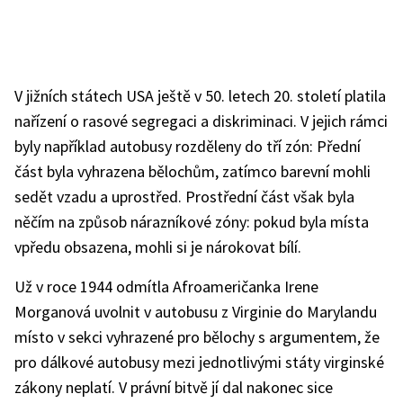
V jižních státech USA ještě v 50. letech 20. století platila
nařízení o rasové segregaci a diskriminaci. V jejich rámci
byly například autobusy rozděleny do tří zón: Přední
část byla vyhrazena bělochům, zatímco barevní mohli
sedět vzadu a uprostřed. Prostřední část však byla
něčím na způsob nárazníkové zóny: pokud byla místa
vpředu obsazena, mohli si je nárokovat bílí.
Už v roce 1944 odmítla Afroameričanka Irene
Morganová uvolnit v autobusu z Virginie do Marylandu
místo v sekci vyhrazené pro bělochy s argumentem, že
pro dálkové autobusy mezi jednotlivými státy virginské
zákony neplatí. V právní bitvě jí dal nakonec sice