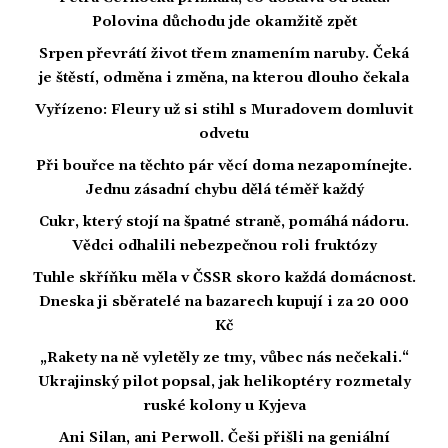
Polovina důchodu jde okamžitě zpět
Srpen převrátí život třem znamením naruby. Čeká
je štěstí, odměna i změna, na kterou dlouho čekala
Vyřízeno: Fleury už si stihl s Muradovem domluvit
odvetu
Při bouřce na těchto pár věcí doma nezapomínejte.
Jednu zásadní chybu dělá téměř každý
Cukr, který stojí na špatné straně, pomáhá nádoru.
Vědci odhalili nebezpečnou roli fruktózy
Tuhle skříňku měla v ČSSR skoro každá domácnost.
Dneska ji sběratelé na bazarech kupují i za 20 000
Kč
„Rakety na ně vyletěly ze tmy, vůbec nás nečekali.“
Ukrajinský pilot popsal, jak helikoptéry rozmetaly
ruské kolony u Kyjeva
Ani Silan, ani Perwoll. Češi přišli na geniální