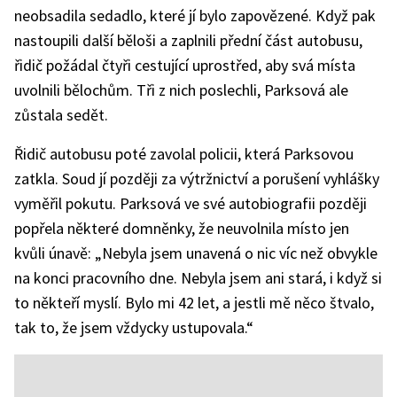
neobsadila sedadlo, které jí bylo zapovězené. Když pak
nastoupili další běloši a zaplnili přední část autobusu,
řidič požádal čtyři cestující uprostřed, aby svá místa
uvolnili bělochům. Tři z nich poslechli, Parksová ale
zůstala sedět.
Řidič autobusu poté zavolal policii, která Parksovou
zatkla. Soud jí později za výtržnictví a porušení vyhlášky
vyměřil pokutu. Parksová ve své autobiografii později
popřela některé domněnky, že neuvolnila místo jen
kvůli únavě: „Nebyla jsem unavená o nic víc než obvykle
na konci pracovního dne. Nebyla jsem ani stará, i když si
to někteří myslí. Bylo mi 42 let, a jestli mě něco štvalo,
tak to, že jsem vždycky ustupovala.“