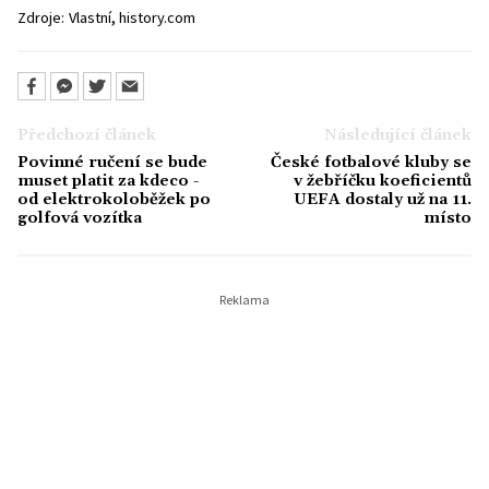
,
Zdroje:
Vlastní
history.com
Předchozí článek
Následující článek
Povinné ručení se bude
České fotbalové kluby se
muset platit za kdeco -
v žebříčku koeficientů
od elektrokoloběžek po
UEFA dostaly už na 11.
golfová vozítka
místo