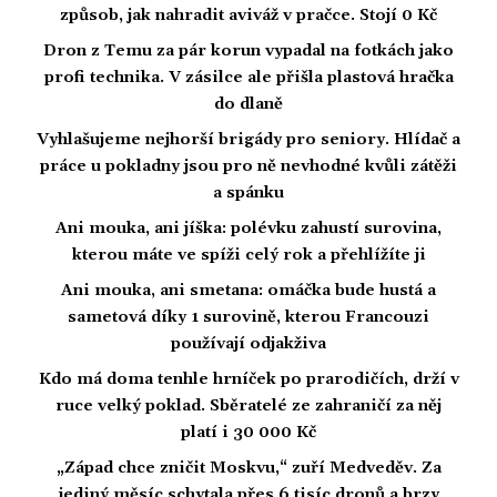
způsob, jak nahradit aviváž v pračce. Stojí 0 Kč
Dron z Temu za pár korun vypadal na fotkách jako
profi technika. V zásilce ale přišla plastová hračka
do dlaně
Vyhlašujeme nejhorší brigády pro seniory. Hlídač a
práce u pokladny jsou pro ně nevhodné kvůli zátěži
a spánku
Ani mouka, ani jíška: polévku zahustí surovina,
kterou máte ve spíži celý rok a přehlížíte ji
Ani mouka, ani smetana: omáčka bude hustá a
sametová díky 1 surovině, kterou Francouzi
používají odjakživa
Kdo má doma tenhle hrníček po prarodičích, drží v
ruce velký poklad. Sběratelé ze zahraničí za něj
platí i 30 000 Kč
„Západ chce zničit Moskvu,“ zuří Medveděv. Za
jediný měsíc schytala přes 6 tisíc dronů a brzy