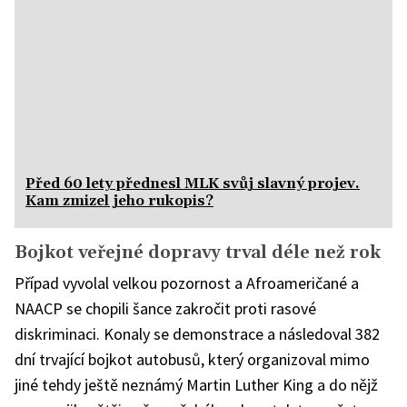
Před 60 lety přednesl MLK svůj slavný projev.
Kam zmizel jeho rukopis?
Bojkot veřejné dopravy trval déle než rok
Případ vyvolal velkou pozornost a Afroameričané a
NAACP se chopili šance zakročit proti rasové
diskriminaci. Konaly se demonstrace a následoval 382
dní trvající bojkot autobusů, který organizoval mimo
jiné tehdy ještě neznámý Martin Luther King a do nějž