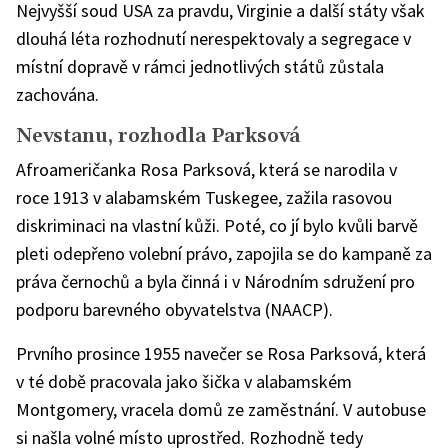
Nejvyšší soud USA za pravdu, Virginie a další státy však
dlouhá léta rozhodnutí nerespektovaly a segregace v
místní dopravě v rámci jednotlivých států zůstala
zachována.
Nevstanu, rozhodla Parksová
Afroameričanka Rosa Parksová, která se narodila v
roce 1913 v alabamském Tuskegee, zažila rasovou
diskriminaci na vlastní kůži. Poté, co jí bylo kvůli barvě
pleti odepřeno volební právo, zapojila se do kampaně za
práva černochů a byla činná i v Národním sdružení pro
podporu barevného obyvatelstva (NAACP).
Prvního prosince 1955 navečer se Rosa Parksová, která
v té době pracovala jako šička v alabamském
Montgomery, vracela domů ze zaměstnání. V autobuse
si našla volné místo uprostřed. Rozhodně tedy