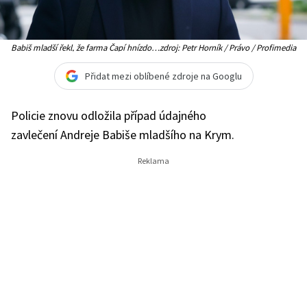
Babiš mladší řekl, že farma Čapí hnízdo
zdroj: Petr Horník / Právo / Profimedia
byla od počátku projektem jeho otce a že
on hrál roli bílého koně
Přidat mezi oblíbené zdroje na Googlu
Policie znovu odložila případ údajného
zavlečení Andreje Babiše mladšího na Krym.