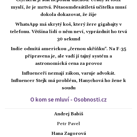
Čtyřikrát jí stát neposlal důchod. Úřady si totiž
myslí, že je mrtvá. Pětaosmdesátiletá učitelka musí
dokola dokazovat, že žije
WhatsApp má skrytý koš, který žere gigabajty v
telefonu. Většina lidí o něm neví, vyprázdnit ho trvá
30 sekund
Indie odmítá americkou „černou skříňku". Na F-35
připravena je, ale vadí jí tajný systém a
astronomická cena za provoz
Influenceři neznají zákon, varuje advokát.
Influencer Stejk má problém, Hanychová ho žene k
soudu
O kom se mluví - Osobnosti.cz
Andrej Babiš
Petr Pavel
Hana Zagorová