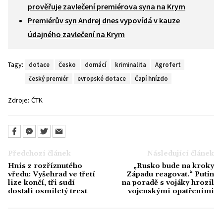
prověřuje zavlečení premiérova syna na Krym
Premiérův syn Andrej dnes vypovídá v kauze
údajného zavlečení na Krym
Tagy:
dotace
Česko
domácí
kriminalita
Agrofert
český premiér
evropské dotace
Čapí hnízdo
Zdroje:
ČTK
Předchozí článek
Následující článek
Hnis z rozříznutého
„Rusko bude na kroky
vředu: Vyšehrad ve třetí
Západu reagovat.“ Putin
lize končí, tři sudí
na poradě s vojáky hrozil
dostali osmiletý trest
vojenskými opatřeními