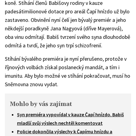
koně. Stíhání členů Babišovy rodiny v kauze
padesátimilionové dotace pro areál Čapí hnízdo už bylo
zastaveno. Obvinění nyní čelí jen bývalý premiér a jeho
někdejší poradkyně Jana Nagyová (dříve Mayerová),
oba vinu odmítají. Babiš tvrzení svého syna dlouhodobě
odmítá a tvrdí, že jeho syn trpí schizofrenií.
Stíhání bývalého premiéra je nyní přerušeno, protože v
říjnových volbách získal poslanecký mandát, a tím i
imunitu. Aby bylo možné ve stíhání pokračovat, musí ho
Sněmovna znovu vydat.
Mohlo by vás zajímat
Syn premiéra vypovídal v kauze Čapí hnízdo. Babiš
mladší svůj výslech nechtěl komentovat
Policie dokončila výslechy k Čapímu hnízdu a