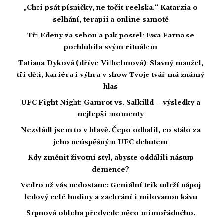
„Chci psát písničky, ne točit reelska.“ Katarzia o
selhání, terapii a online samotě
Tři Edeny za sebou a pak postel: Ewa Farna se
pochlubila svým rituálem
Tatiana Dyková (dříve Vilhelmová): Slavný manžel,
tři děti, kariéra i výhra v show Tvoje tvář má známý
hlas
UFC Fight Night: Gamrot vs. Salkilld – výsledky a
nejlepší momenty
Nezvládl jsem to v hlavě. Čepo odhalil, co stálo za
jeho neúspěšným UFC debutem
Kdy změnit životní styl, abyste oddálili nástup
demence?
Vedro už vás nedostane: Geniální trik udrží nápoj
ledový celé hodiny a zachrání i milovanou kávu
Srpnová obloha předvede něco mimořádného.