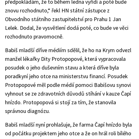
předpokládám, že to během ledna vyřídí a poté bude
znovu rozhodnuto,“ řekl HN státní zástupce z
Obvodního státního zastupitelství pro Prahu 1 Jan
Lelek. Dodal, že vysvětlení dodá poté, co bude ve věci
rozhodnuto pravomocně.
Babiš mladší dříve médiím sdělil, že ho na Krym odvezl
manžel lékařky Dity Protopopové, která vypracovala
posudek o jeho duševním stavu a která dříve byla
poradkyní jeho otce na ministerstvu financí. Posudek
Protopopové měl podle médií pomoci Babišovu synovi
vyhnout se ze zdravotních důvodů stíhání v kauze Čapí
hnízdo. Protopopová si stojí za tím, že stanovila
správnou diagnózu.
Babiš mladší nyní prohlašuje, že farma Čapí hnízdo byla
od počátku projektem jeho otce a že on hrál roli bílého