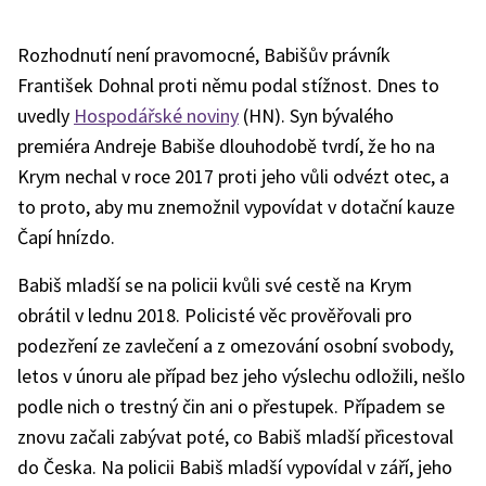
Rozhodnutí není pravomocné, Babišův právník
František Dohnal proti němu podal stížnost. Dnes to
uvedly
Hospodářské noviny
(HN). Syn bývalého
premiéra Andreje Babiše dlouhodobě tvrdí, že ho na
Krym nechal v roce 2017 proti jeho vůli odvézt otec, a
to proto, aby mu znemožnil vypovídat v dotační kauze
Čapí hnízdo.
Babiš mladší se na policii kvůli své cestě na Krym
obrátil v lednu 2018. Policisté věc prověřovali pro
podezření ze zavlečení a z omezování osobní svobody,
letos v únoru ale případ bez jeho výslechu odložili, nešlo
podle nich o trestný čin ani o přestupek. Případem se
znovu začali zabývat poté, co Babiš mladší přicestoval
do Česka. Na policii Babiš mladší vypovídal v září, jeho