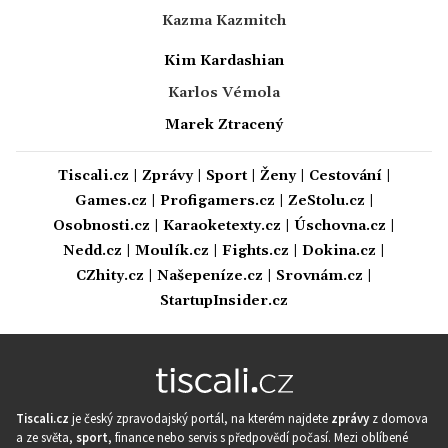
Kazma Kazmitch
Kim Kardashian
Karlos Vémola
Marek Ztracený
Tiscali.cz
|
Zprávy
|
Sport
|
Ženy
|
Cestování
|
Games.cz
|
Profigamers.cz
|
ZeStolu.cz
|
Osobnosti.cz
|
Karaoketexty.cz
|
Úschovna.cz
|
Nedd.cz
|
Moulík.cz
|
Fights.cz
|
Dokina.cz
|
CZhity.cz
|
Našepeníze.cz
|
Srovnám.cz
|
StartupInsider.cz
Tiscali.cz
je český zpravodajský portál, na kterém najdete
zprávy
z domova
a ze světa,
sport
, finance nebo servis s předpovědí počasí. Mezi oblíbené