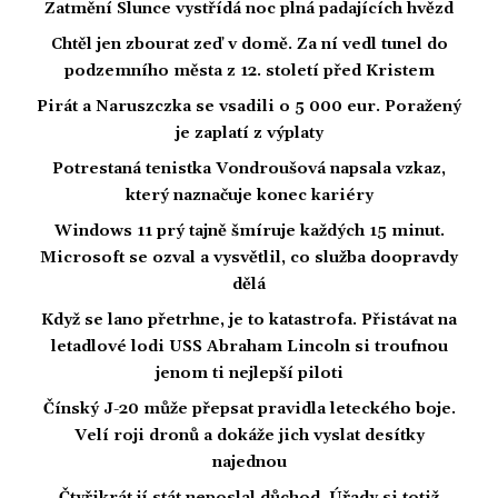
Zatmění Slunce vystřídá noc plná padajících hvězd
Chtěl jen zbourat zeď v domě. Za ní vedl tunel do
podzemního města z 12. století před Kristem
Pirát a Naruszczka se vsadili o 5 000 eur. Poražený
je zaplatí z výplaty
Potrestaná tenistka Vondroušová napsala vzkaz,
který naznačuje konec kariéry
Windows 11 prý tajně šmíruje každých 15 minut.
Microsoft se ozval a vysvětlil, co služba doopravdy
dělá
Když se lano přetrhne, je to katastrofa. Přistávat na
letadlové lodi USS Abraham Lincoln si troufnou
jenom ti nejlepší piloti
Čínský J-20 může přepsat pravidla leteckého boje.
Velí roji dronů a dokáže jich vyslat desítky
najednou