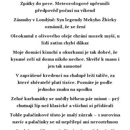
Zpátky do pece. Meteorologové upřesnili
předpověď počasí na víkend
Zásnuby v Londýně: Syn legendy Mekyho Žbirky
oznámil, že se žení
Oleokantal z olivového oleje chrání mozek myší, u
lidí zatím chybí důkaz
Moje domácí kimchi s okurkami je tak dobré, že
kysané zelí už doma nikdo nechce. Skvělé k masu i
jen tak samotné
V zaprášené kredenci na chalupě leží talíře, za
které sběratelé platí tisíce. Poznáte je podle
jednoho znaku na spodku
Zelné karbanátky se snědly během pár minut – prý
chutnají líp než klasické a všichni si přidávali
Tohle palačinkové těsto je malý zázrak – 1 surovina
navíc a palačinky se už nepřilepí ani neroztrhnou