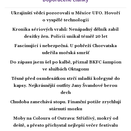
Ukrajinští vědci pozorovali u Měsíce UFO. Hovoří
o vyspělé technologii
Kronika sériových vrahů: Nenápadný dělník zabil
desítky žen. Policii unikal téměř 20 let
Fascinující i nebezpečná. U pobřeží Chorvatska
udeřila mořská smršť
Do zápasu jsem šel po kalbě, přiznal BKFC šampion
ve službách Oktagonu
Těsně před osmdesátkou strčí mladší kolegyně do
kapsy. Nejkrásnější outfity Jany Švandové berou
dech
Chudoba zanechává stopu. Finanční potíže zrychlují
stárnutí mozku
Moby na Colours of Ostrava: Střízlivý, mokrý od
deště, a přesto přichystal nejlepší večer festivalu