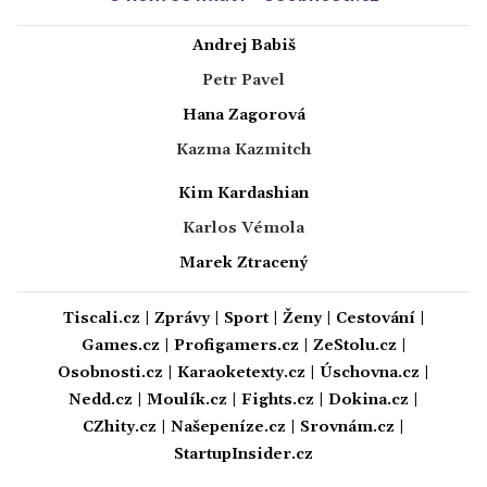
Andrej Babiš
Petr Pavel
Hana Zagorová
Kazma Kazmitch
Kim Kardashian
Karlos Vémola
Marek Ztracený
Tiscali.cz
|
Zprávy
|
Sport
|
Ženy
|
Cestování
|
Games.cz
|
Profigamers.cz
|
ZeStolu.cz
|
Osobnosti.cz
|
Karaoketexty.cz
|
Úschovna.cz
|
Nedd.cz
|
Moulík.cz
|
Fights.cz
|
Dokina.cz
|
CZhity.cz
|
Našepeníze.cz
|
Srovnám.cz
|
StartupInsider.cz