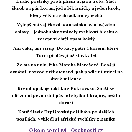
Drahé postřiky proti plísni nejsou třeba. Stačí
škrob za pár korun, jód z lékárničky a jeden krok,
který většina zahrádkářů vynechá
Vylepšená vajíčková pomazánka byla hvězdou
oslavy – jednohubky zmizely rychlostí blesku a
recept si chtěl opsat každý
Ani cukr, ani sirup. Do kávy patří 1 koření, které
Turci přidávají už stovky let
Ze sta na nulu, říká Monika Marešová. Leoš jí
oznámil rozvod v těhotenství, pak podle ní mizel na
dny k milence
Kreml opakuje taktiku z Pokrovsku. Snaží se
odříznout pevnostní pás od zbytku Ukrajiny, než ho
dorazí
Kouč Slavie Trpišovský pošilhává po dalších
posilách. Vyhlédl si africké rychlíky z Baníku
O kom se mluví - Osobnosti.cz