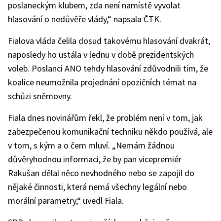
poslaneckým klubem, zda není namístě vyvolat
hlasování o nedůvěře vlády,“ napsala ČTK.
Fialova vláda čelila dosud takovému hlasování dvakrát,
naposledy ho ustála v lednu v době prezidentských
voleb. Poslanci ANO tehdy hlasování zdůvodnili tím, že
koalice neumožnila projednání opozičních témat na
schůzi sněmovny.
Fiala dnes novinářům řekl, že problém není v tom, jak
zabezpečenou komunikační techniku někdo používá, ale
v tom, s kým a o čem mluví. „Nemám žádnou
důvěryhodnou informaci, že by pan vicepremiér
Rakušan dělal něco nevhodného nebo se zapojil do
nějaké činnosti, která nemá všechny legální nebo
morální parametry,“ uvedl Fiala.