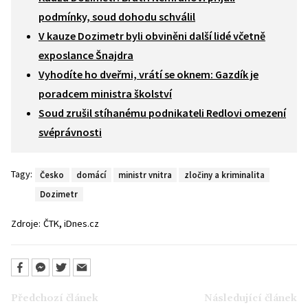
podmínky, soud dohodu schválil
V kauze Dozimetr byli obviněni další lidé včetně
exposlance Šnajdra
Vyhodíte ho dveřmi, vrátí se oknem: Gazdík je
poradcem ministra školství
Soud zrušil stíhanému podnikateli Redlovi omezení
svéprávnosti
Tagy:
Česko
domácí
ministr vnitra
zločiny a kriminalita
Dozimetr
,
Zdroje:
ČTK
iDnes.cz
Předchozí článek
Následující článek