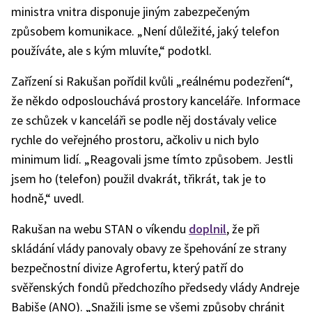
ministra vnitra disponuje jiným zabezpečeným
způsobem komunikace. „Není důležité, jaký telefon
používáte, ale s kým mluvíte,“ podotkl.
Zařízení si Rakušan pořídil kvůli „reálnému podezření“,
že někdo odposlouchává prostory kanceláře. Informace
ze schůzek v kanceláři se podle něj dostávaly velice
rychle do veřejného prostoru, ačkoliv u nich bylo
minimum lidí. „Reagovali jsme tímto způsobem. Jestli
jsem ho (telefon) použil dvakrát, třikrát, tak je to
hodně,“ uvedl.
Rakušan na webu STAN o víkendu
doplnil
, že při
skládání vlády panovaly obavy ze špehování ze strany
bezpečnostní divize Agrofertu, který patří do
svěřenských fondů předchozího předsedy vlády Andreje
Babiše (ANO). „Snažili jsme se všemi způsoby chránit