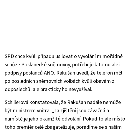
SPD chce kvůli případu usilovat o vyvolání mimořádné
schůze Poslanecké sněmovny, potřebuje k tomu ale i
podpisy poslanců ANO. Rakušan uvedl, že telefon měl
po posledních sněmovních volbách kvůli obavám z
odposlechů, ale prakticky ho nevyužíval.
Schillerová konstatovala, že Rakušan nadále nemůže
být ministrem vnitra. „Ta zjištění jsou závažná a
namístě je jeho okamžité odvolání. Pokud to ale místo
toho premiér celé zbagatelizuje, poradíme se s naším