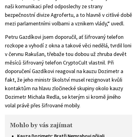
naši komunikaci před odposlechy ze strany
bezpečnostní divize Agrofertu, a to hlavně v citlivé době
mezi parlamentními volbami a vznikem vlády,“ uvedl.
Petru Gazdíkovi jsem doporučil, ať šifrovaný telefon
rozkope a vyhodí z okna a takové věci nedělá, tvrdil loni
v červnu Rakušan, třebaže tou dobou už zhruba devět
měsíců šifrovaný telefon CryptoCult vlastnil. Při
doporučení Gazdíkovi reagoval na kauzu Dozimetr a
fakt, že jeho ministr školství musel rezignovat kvůli
kontaktům na hlavu zločinecké skupiny okolo kauzy
Dozimetr Michala Redla, se kterým si kromě jiného
volal právě přes šifrované mobily.
Mohlo by vás zajímat
Kauza Dozimetr: Bratři Nemrahovi přijali