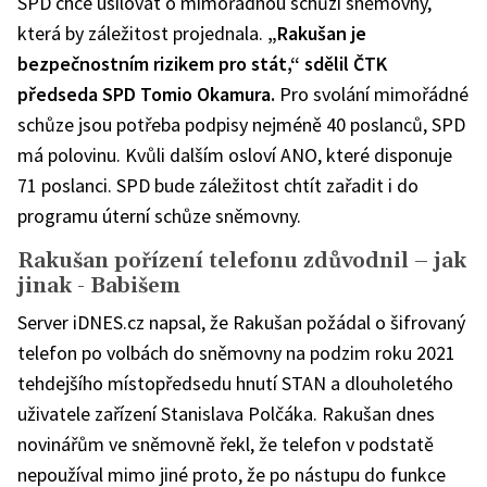
SPD chce usilovat o mimořádnou schůzi sněmovny,
která by záležitost projednala.
„Rakušan je
bezpečnostním rizikem pro stát,“ sdělil ČTK
předseda SPD Tomio Okamura.
Pro svolání mimořádné
schůze jsou potřeba podpisy nejméně 40 poslanců, SPD
má polovinu. Kvůli dalším osloví ANO, které disponuje
71 poslanci. SPD bude záležitost chtít zařadit i do
programu úterní schůze sněmovny.
Rakušan pořízení telefonu zdůvodnil – jak
jinak - Babišem
Server iDNES.cz napsal, že Rakušan požádal o šifrovaný
telefon po volbách do sněmovny na podzim roku 2021
tehdejšího místopředsedu hnutí STAN a dlouholetého
uživatele zařízení Stanislava Polčáka. Rakušan dnes
novinářům ve sněmovně řekl, že telefon v podstatě
nepoužíval mimo jiné proto, že po nástupu do funkce