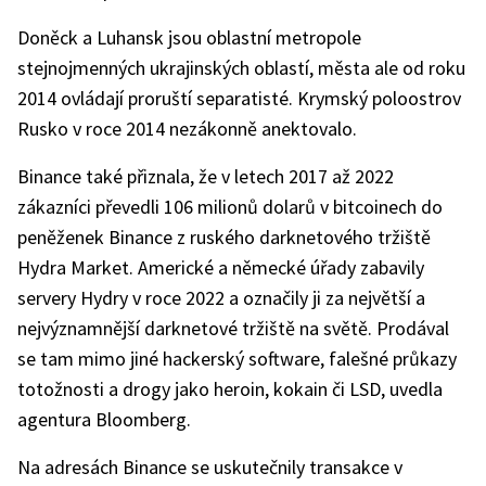
Doněck a Luhansk jsou oblastní metropole
stejnojmenných ukrajinských oblastí, města ale od roku
2014 ovládají proruští separatisté. Krymský poloostrov
Rusko v roce 2014 nezákonně anektovalo.
Binance také přiznala, že v letech 2017 až 2022
zákazníci převedli 106 milionů dolarů v bitcoinech do
peněženek Binance z ruského darknetového tržiště
Hydra Market. Americké a německé úřady zabavily
servery Hydry v roce 2022 a označily ji za největší a
nejvýznamnější darknetové tržiště na světě. Prodával
se tam mimo jiné hackerský software, falešné průkazy
totožnosti a drogy jako heroin, kokain či LSD, uvedla
agentura Bloomberg.
Na adresách Binance se uskutečnily transakce v