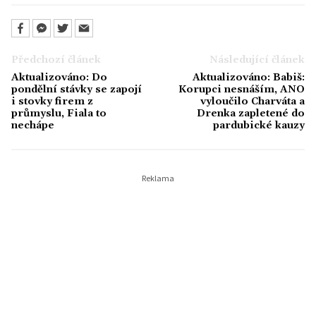
Předchozí článek
Následující článek
Aktualizováno: Do
Aktualizováno: Babiš:
pondělní stávky se zapojí
Korupci nesnáším, ANO
i stovky firem z
vyloučilo Charváta a
průmyslu, Fiala to
Drenka zapletené do
nechápe
pardubické kauzy