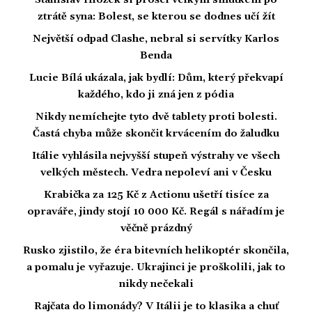
ztrátě syna: Bolest, se kterou se dodnes učí žít
Největší odpad Clashe, nebral si servítky Karlos
Benda
Lucie Bílá ukázala, jak bydlí: Dům, který překvapí
každého, kdo ji zná jen z pódia
Nikdy nemíchejte tyto dvě tablety proti bolesti.
Častá chyba může skončit krvácením do žaludku
Itálie vyhlásila nejvyšší stupeň výstrahy ve všech
velkých městech. Vedra nepoleví ani v Česku
Krabička za 125 Kč z Actionu ušetří tisíce za
opraváře, jindy stojí 10 000 Kč. Regál s nářadím je
věčně prázdný
Rusko zjistilo, že éra bitevních helikoptér skončila,
a pomalu je vyřazuje. Ukrajinci je proškolili, jak to
nikdy nečekali
Rajčata do limonády? V Itálii je to klasika a chuť