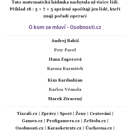
Tato matematická hádanka nachytala už tisíce lidí.
Příklad 18 : 3 + 7 × 5 správně spočítají jen lidé, kteří
znají pořadí operací
O kom se mluví - Osobnosti.cz
Andrej Babiš
Petr Pavel
Hana Zagorová
Kazma Kazmitch
Kim Kardashian
Karlos Vémola
Marek Ztracený
Tiscali.cz
|
Zprávy
|
Sport
|
Ženy
|
Cestování
|
Games.cz
|
Profigamers.cz
|
ZeStolu.cz
|
Osobnosti.cz
|
Karaoketexty.cz
|
Úschovna.cz
|