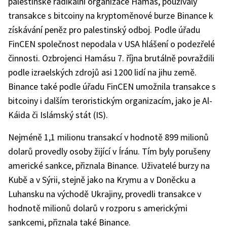
palestinské radikální organizace Hamás, používaly
transakce s bitcoiny na kryptoměnové burze Binance k
získávání peněz pro palestinský odboj. Podle úřadu
FinCEN společnost nepodala v USA hlášení o podezřelé
činnosti. Ozbrojenci Hamásu 7. října brutálně povraždili
podle izraelských zdrojů asi 1200 lidí na jihu země.
Binance také podle úřadu FinCEN umožnila transakce s
bitcoiny i dalším teroristickým organizacím, jako je Al-
Káida či Islámský stát (IS).
Nejméně 1,1 milionu transakcí v hodnotě 899 milionů
dolarů provedly osoby žijící v Íránu. Tím byly porušeny
americké sankce, přiznala Binance. Uživatelé burzy na
Kubě a v Sýrii, stejně jako na Krymu a v Doněcku a
Luhansku na východě Ukrajiny, provedli transakce v
hodnotě milionů dolarů v rozporu s americkými
sankcemi, přiznala také Binance.