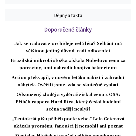
Dějiny a fakta
Doporučené články
Jak se radovat z orchideje celá léta? Selhání má
většinou jediný důvod, radí odborníci
Brazilská mikrobioložka získala Nobelovu cenu za
potraviny, umí nahradit hnojiva bakteriemi
Action překvapil, v novém letáku nabízí i zahradní
nábytek. Ověřili jsme, zda se skutečně vyplatí
Odsouzený zloděj a vyděrač získal cenu z OSA:
Příběh rappera Hard Rica, který česká hudební
scéna raději neslyší
„Tentokrát píšu příběh podle sebe." Lela Ceterová
ukázala proměnu, fanoušci ji nemohli ani poznat
Stanislav Hložek si prošel velkým smutkem po