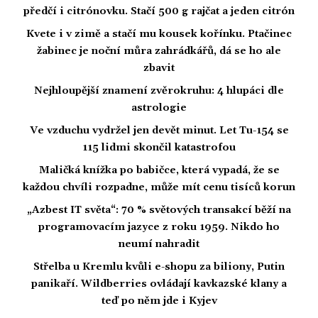
předčí i citrónovku. Stačí 500 g rajčat a jeden citrón
Kvete i v zimě a stačí mu kousek kořínku. Ptačinec
žabinec je noční můra zahrádkářů, dá se ho ale
zbavit
Nejhloupější znamení zvěrokruhu: 4 hlupáci dle
astrologie
Ve vzduchu vydržel jen devět minut. Let Tu-154 se
115 lidmi skončil katastrofou
Maličká knížka po babičce, která vypadá, že se
každou chvíli rozpadne, může mít cenu tisíců korun
„Azbest IT světa“: 70 % světových transakcí běží na
programovacím jazyce z roku 1959. Nikdo ho
neumí nahradit
Střelba u Kremlu kvůli e-shopu za biliony, Putin
panikaří. Wildberries ovládají kavkazské klany a
teď po něm jde i Kyjev