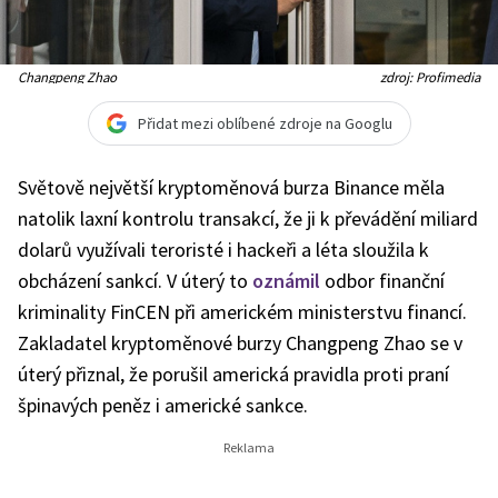
Changpeng Zhao
zdroj: Profimedia
Přidat mezi oblíbené zdroje na Googlu
Světově největší kryptoměnová burza Binance měla
natolik laxní kontrolu transakcí, že ji k převádění miliard
dolarů využívali teroristé i hackeři a léta sloužila k
obcházení sankcí. V úterý to
oznámil
odbor finanční
kriminality FinCEN při americkém ministerstvu financí.
Zakladatel kryptoměnové burzy Changpeng Zhao se v
úterý přiznal, že porušil americká pravidla proti praní
špinavých peněz i americké sankce.