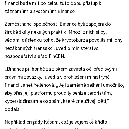
financí bude mít po celou tuto dobu přístup k
záznamům a systémům Binance.
Zaměstnanci společnosti Binance byli zapojeni do
široké škály nekalých praktik. Mnozí z nich si byli
vědomi důsledků toho, že kryptoburza povolila miliony
nezákonných transakcí, uvedlo ministerstvo
hospodářství a úřad FinCEN.
„Binance při honbě za ziskem zavírala oči před svými
právními závazky,“ uvedla v prohlášení ministryně
financí Janet Yellenová. „Její záměrné selhání umožnilo,
aby přes její platformu proudily peníze teroristům,
kyberzločincům a osobám, které zneužívají děti,“
dodala.
Například brigády Kásam, což je vojenské křídlo