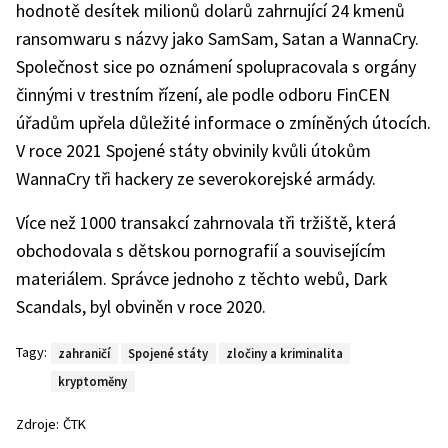
hodnotě desítek milionů dolarů zahrnující 24 kmenů
ransomwaru s názvy jako SamSam, Satan a WannaCry.
Společnost sice po oznámení spolupracovala s orgány
činnými v trestním řízení, ale podle odboru FinCEN
úřadům upřela důležité informace o zmíněných útocích.
V roce 2021 Spojené státy obvinily kvůli útokům
WannaCry tři hackery ze severokorejské armády.
Více než 1000 transakcí zahrnovala tři tržiště, která
obchodovala s dětskou pornografií a souvisejícím
materiálem. Správce jednoho z těchto webů, Dark
Scandals, byl obviněn v roce 2020.
Tagy:
zahraničí
Spojené státy
zločiny a kriminalita
kryptoměny
Zdroje:
ČTK