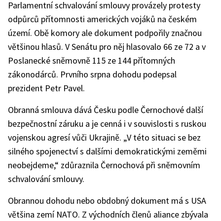
Parlamentní schvalování smlouvy provázely protesty
odpůrců přítomnosti amerických vojáků na českém
území. Obě komory ale dokument podpořily značnou
většinou hlasů. V Senátu pro něj hlasovalo 66 ze 72 a v
Poslanecké sněmovně 115 ze 144 přítomných
zákonodárců. Prvního srpna dohodu podepsal
prezident Petr Pavel.
Obranná smlouva dává Česku podle Černochové další
bezpečnostní záruku a je cenná i v souvislosti s ruskou
vojenskou agresí vůči Ukrajině. „V této situaci se bez
silného spojenectví s dalšími demokratickými zeměmi
neobejdeme,“ zdůraznila Černochová při sněmovním
schvalování smlouvy.
Obrannou dohodu nebo obdobný dokument má s USA
většina zemí NATO. Z východních členů aliance zbývala