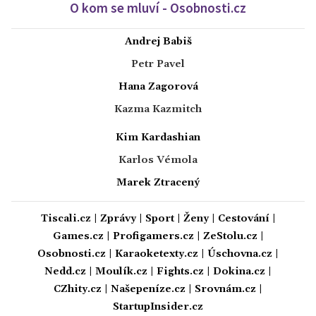
O kom se mluví - Osobnosti.cz
Andrej Babiš
Petr Pavel
Hana Zagorová
Kazma Kazmitch
Kim Kardashian
Karlos Vémola
Marek Ztracený
Tiscali.cz
|
Zprávy
|
Sport
|
Ženy
|
Cestování
|
Games.cz
|
Profigamers.cz
|
ZeStolu.cz
|
Osobnosti.cz
|
Karaoketexty.cz
|
Úschovna.cz
|
Nedd.cz
|
Moulík.cz
|
Fights.cz
|
Dokina.cz
|
CZhity.cz
|
Našepeníze.cz
|
Srovnám.cz
|
StartupInsider.cz