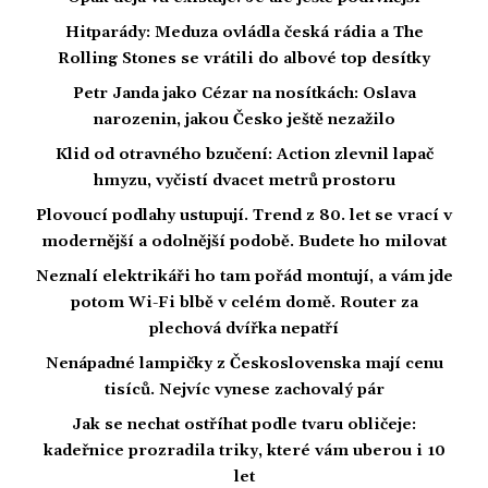
Hitparády: Meduza ovládla česká rádia a The
Rolling Stones se vrátili do albové top desítky
Petr Janda jako Cézar na nosítkách: Oslava
narozenin, jakou Česko ještě nezažilo
Klid od otravného bzučení: Action zlevnil lapač
hmyzu, vyčistí dvacet metrů prostoru
Plovoucí podlahy ustupují. Trend z 80. let se vrací v
modernější a odolnější podobě. Budete ho milovat
Neznalí elektrikáři ho tam pořád montují, a vám jde
potom Wi-Fi blbě v celém domě. Router za
plechová dvířka nepatří
Nenápadné lampičky z Československa mají cenu
tisíců. Nejvíc vynese zachovalý pár
Jak se nechat ostříhat podle tvaru obličeje:
kadeřnice prozradila triky, které vám uberou i 10
let