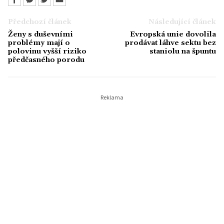
Předchozí článek
Následující článek
Ženy s duševními
Evropská unie dovolila
problémy mají o
prodávat láhve sektu bez
polovinu vyšší riziko
staniolu na špuntu
předčasného porodu