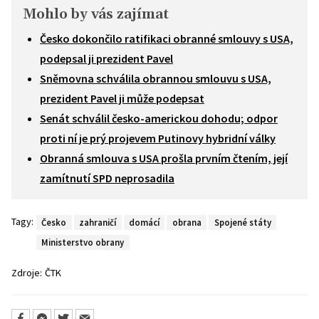
Mohlo by vás zajímat
Česko dokončilo ratifikaci obranné smlouvy s USA,
podepsal ji prezident Pavel
Sněmovna schválila obrannou smlouvu s USA,
prezident Pavel ji může podepsat
Senát schválil česko-americkou dohodu; odpor
proti ní je prý projevem Putinovy hybridní války
Obranná smlouva s USA prošla prvním čtením, její
zamítnutí SPD neprosadila
Tagy:
Česko
zahraničí
domácí
obrana
Spojené státy
Ministerstvo obrany
Zdroje:
ČTK