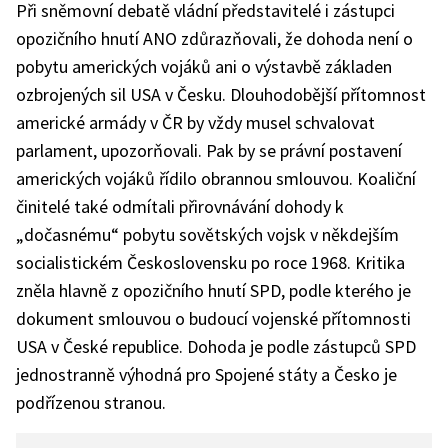
Při sněmovní debatě vládní představitelé i zástupci
opozičního hnutí ANO zdůrazňovali, že dohoda není o
pobytu amerických vojáků ani o výstavbě základen
ozbrojených sil USA v Česku. Dlouhodobější přítomnost
americké armády v ČR by vždy musel schvalovat
parlament, upozorňovali. Pak by se právní postavení
amerických vojáků řídilo obrannou smlouvou. Koaliční
činitelé také odmítali přirovnávání dohody k
„dočasnému“ pobytu sovětských vojsk v někdejším
socialistickém Československu po roce 1968. Kritika
zněla hlavně z opozičního hnutí SPD, podle kterého je
dokument smlouvou o budoucí vojenské přítomnosti
USA v České republice. Dohoda je podle zástupců SPD
jednostranně výhodná pro Spojené státy a Česko je
podřízenou stranou.