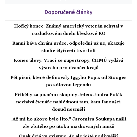
Doporučené články
Hořký konec: Známý americký veterán schytal v
rozlučkovém duelu bleskové KO
Ranní káva chrání srdce, odpolední už ne, ukazuje
studie čtyřiceti tisíc lidí
Konec úlevy: Vrací se supertropy, ČHMÚ vydává
výstrahu pro dvanáct krajů
Pět písní, které definovaly Iggyho Popa: od Stooges
po sólovou legendu
Příběhy za písněmi skupiny Jelen: Jindra Polák
nechává čtenáře nahlédnout tam, kam fanoušci
dosud nesměli
„Až mi ho skoro bylo líto." Jaromíra Soukupa našli
zle zbitého po útoku maskovaných mužů
Opak dejá vu existuje. Je ale ještě podivnější