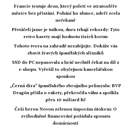
Francie testuje dron, který poletí ve stratosféře
měsíce bez přistání. Pohání ho slunce, udeří zcela
nečekaně
Přetáčeli jsme je tužkou, dnes trhají rekordy: Tyto
retro kazety mají hodnotu tisíců korun
Tohoto tvora na zahradě nezabíjejte. Dokáže vás
zbavit žravých španělských slimáků
SSD do PC nepasovala a hráč nechtěl čekat na díl z
e-shopu. Vyřešil to obyčejnou kancelářskou
sponkou
„Černá díra“ španělského zbrojního průmyslu: BVP
Dragón přišla o rakety, překročila váhu a spolkla
přes 10 miliard Kč
Češi berou Novou zelenou úsporám útokem: O
zvýhodněné financování požádala spousta
domácností