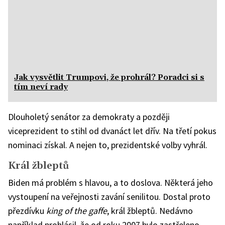
Jak vysvětlit Trumpovi, že prohrál? Poradci si s
tím neví rady
Dlouholetý senátor za demokraty a později
viceprezident to stihl od dvanáct let dřív. Na třetí pokus
nominaci získal. A nejen to, prezidentské volby vyhrál.
Král žbleptů
Biden má problém s hlavou, a to doslova. Některá jeho
vystoupení na veřejnosti zavání senilitou. Dostal proto
přezdívku
king of the gaffe
, král žbleptů. Nedávno
například prohlásil, že od roku 2007 bylo zastřeleno