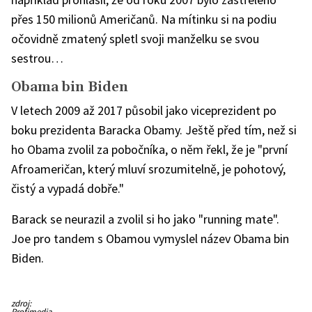
přes 150 milionů Američanů. Na mítinku si na podiu
očovidně zmatený spletl svoji manželku se svou
sestrou…
Obama bin Biden
V letech 2009 až 2017 působil jako viceprezident po
boku prezidenta Baracka Obamy. Ještě před tím, než si
ho Obama zvolil za pobočníka, o něm řekl, že je "první
Afroameričan, který mluví srozumitelně, je pohotový,
čistý a vypadá dobře."
Barack se neurazil a zvolil si ho jako "running mate".
Joe pro tandem s Obamou vymyslel název Obama bin
Biden.
Biden
zdroj:
šestkrát
Profimedia