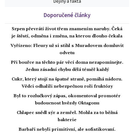
Dějiny a fakta
Doporučené články
Srpen převrátí život třem znamením naruby. Čeká
je štěstí, odměna i změna, na kterou dlouho čekala
Vyřízeno: Fleury už si stihl s Muradovem domluvit
odvetu
Při bouřce na těchto pár věcí doma nezapomínejte.
Jednu zásadní chybu dělá téměř každý
Cukr, který stojí na špatné straně, pomáhá nádoru.
Vědci odhalili nebezpečnou roli fruktózy
Byl to rozlučkový zápas, okomentoval promotér
budoucnost hvězdy Oktagonu
Chlapec snědl sýr a zemřel. Mohla za to běžná
bakterie
Barbaři nebyli primitivní, ale sofistikovaní.