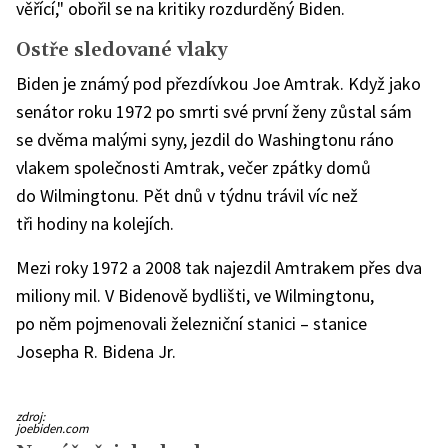
věřící," obořil se na kritiky rozdurděný Biden.
Ostře sledované vlaky
Biden je známý pod přezdívkou Joe Amtrak. Když jako
senátor roku 1972 po smrti své první ženy zůstal sám
se dvěma malými syny, jezdil do Washingtonu ráno
vlakem společnosti Amtrak, večer zpátky domů
do Wilmingtonu. Pět dnů v týdnu trávil víc než
tři hodiny na kolejích.
Mezi roky 1972 a 2008 tak najezdil Amtrakem přes dva
miliony mil. V Bidenově bydlišti, ve Wilmingtonu,
po něm pojmenovali železniční stanici – stanice
Josepha R. Bidena Jr.
Joe
zdroj:
během
joebiden.com
volební