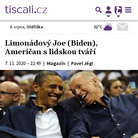
31°C
6. srpna
,
Oldřiška
Limonádový Joe (Biden),
Američan s lidskou tváří
7. 11. 2020 – 22:49
|
Magazín
|
Pavel Jégl