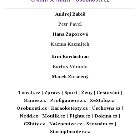
Andrej Babiš
Petr Pavel
Hana Zagorová
Kazma Kazmitch
Kim Kardashian
Karlos Vémola
Marek Ztracený
Tiscali.cz
|
Zprávy
|
Sport
|
Ženy
|
Cestování
|
Games.cz
|
Profigamers.cz
|
ZeStolu.cz
|
Osobnosti.cz
|
Karaoketexty.cz
|
Úschovna.cz
|
Nedd.cz
|
Moulík.cz
|
Fights.cz
|
Dokina.cz
|
CZhity.cz
|
Našepeníze.cz
|
Srovnám.cz
|
StartupInsider.cz