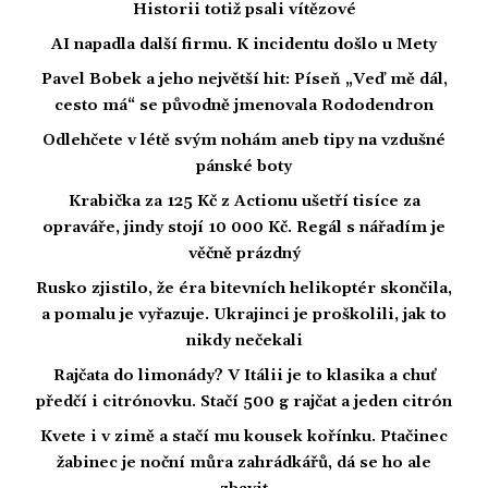
Historii totiž psali vítězové
AI napadla další firmu. K incidentu došlo u Mety
Pavel Bobek a jeho největší hit: Píseň „Veď mě dál,
cesto má“ se původně jmenovala Rododendron
Odlehčete v létě svým nohám aneb tipy na vzdušné
pánské boty
Krabička za 125 Kč z Actionu ušetří tisíce za
opraváře, jindy stojí 10 000 Kč. Regál s nářadím je
věčně prázdný
Rusko zjistilo, že éra bitevních helikoptér skončila,
a pomalu je vyřazuje. Ukrajinci je proškolili, jak to
nikdy nečekali
Rajčata do limonády? V Itálii je to klasika a chuť
předčí i citrónovku. Stačí 500 g rajčat a jeden citrón
Kvete i v zimě a stačí mu kousek kořínku. Ptačinec
žabinec je noční můra zahrádkářů, dá se ho ale