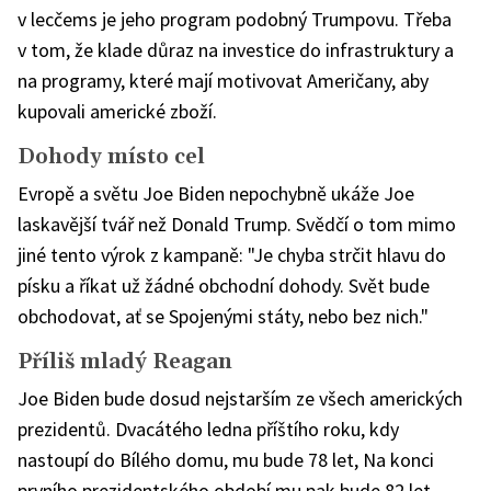
v lecčems je jeho program podobný Trumpovu. Třeba
v tom, že klade důraz na investice do infrastruktury a
na programy, které mají motivovat Američany, aby
kupovali americké zboží.
Dohody místo cel
Evropě a světu Joe Biden nepochybně ukáže Joe
laskavější tvář než Donald Trump. Svědčí o tom mimo
jiné tento výrok z kampaně: "Je chyba strčit hlavu do
písku a říkat už žádné obchodní dohody. Svět bude
obchodovat, ať se Spojenými státy, nebo bez nich."
Příliš mladý Reagan
Joe Biden bude dosud nejstarším ze všech amerických
prezidentů. Dvacátého ledna příštího roku, kdy
nastoupí do Bílého domu, mu bude 78 let, Na konci
prvního prezidentského období mu pak bude 82 let.