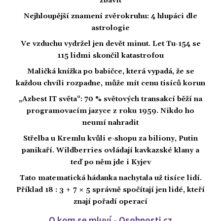
zbavit
Nejhloupější znamení zvěrokruhu: 4 hlupáci dle
astrologie
Ve vzduchu vydržel jen devět minut. Let Tu-154 se
115 lidmi skončil katastrofou
Maličká knížka po babičce, která vypadá, že se
každou chvíli rozpadne, může mít cenu tisíců korun
„Azbest IT světa“: 70 % světových transakcí běží na
programovacím jazyce z roku 1959. Nikdo ho
neumí nahradit
Střelba u Kremlu kvůli e-shopu za biliony, Putin
panikaří. Wildberries ovládají kavkazské klany a
teď po něm jde i Kyjev
Tato matematická hádanka nachytala už tisíce lidí.
Příklad 18 : 3 + 7 × 5 správně spočítají jen lidé, kteří
znají pořadí operací
O kom se mluví - Osobnosti.cz