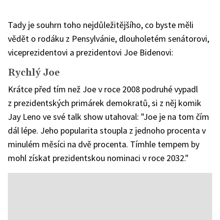
Tady je souhrn toho nejdůležitějšího, co byste měli
vědět o rodáku z Pensylvánie, dlouholetém senátorovi,
viceprezidentovi a prezidentovi Joe Bidenovi:
Rychlý Joe
Krátce před tím než Joe v roce 2008 podruhé vypadl
z prezidentských primárek demokratů, si z něj komik
Jay Leno ve své talk show utahoval: "Joe je na tom čím
dál lépe. Jeho popularita stoupla z jednoho procenta v
minulém měsíci na dvě procenta. Tímhle tempem by
mohl získat prezidentskou nominaci v roce 2032."