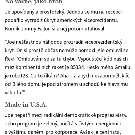
No vážně, jako hrob
kampaně
na
nádraží
Je upovídaný a prostořeký. Jednou se mu na recepci
podařilo vyzradit úkryt amerických viceprezidentů.
Komik Jimmy Fallon si z něj potom utahoval:
"Joe nešťastnou náhodou prozradil viceprezidentský
kryt. On si prostě občas nemůže pomoci. Ale omluvil se.
Řekl: 'Omlouvám se za tu chybu. Vypouštěcí kód našich
mezikontinentálních raket je 85334. Heslo mého Gmailu
je robot23. Co to říkám? Aha – a abych nezapomněl, klíč
od Bílého domu je pod stromem u schodů ke hlavnímu
vchodu.'"
Made in U.S.A.
Joe nepatří mezi radikální demokratické progresivisty.
Jeho program je zelený, počítá s čistými energiemi i
s vyššímu daněmi pro korporace. Avšak je centrista,