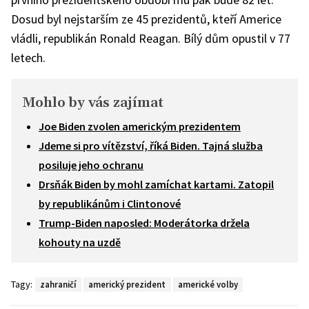
Dosud byl nejstarším ze 45 prezidentů, kteří Americe
vládli, republikán Ronald Reagan. Bílý dům opustil v 77
letech.
Mohlo by vás zajímat
Joe Biden zvolen americkým prezidentem
Jdeme si pro vítězství, říká Biden. Tajná služba
posiluje jeho ochranu
Drsňák Biden by mohl zamíchat kartami. Zatopil
by republikánům i Clintonové
Trump-Biden naposled: Moderátorka držela
kohouty na uzdě
Tagy:
zahraničí
americký prezident
americké volby