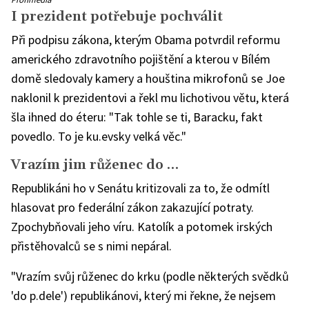
jinak
I prezident potřebuje pochválit
Při podpisu zákona, kterým Obama potvrdil reformu
amerického zdravotního pojištění a kterou v Bílém
domě sledovaly kamery a houština mikrofonů se Joe
naklonil k prezidentovi a řekl mu lichotivou větu, která
šla ihned do éteru: "Tak tohle se ti, Baracku, fakt
povedlo. To je ku.evsky velká věc."
Vrazím jim růženec do …
Republikáni ho v Senátu kritizovali za to, že odmítl
hlasovat pro federální zákon zakazující potraty.
Zpochybňovali jeho víru. Katolík a potomek irských
přistěhovalců se s nimi nepáral.
"Vrazím svůj růženec do krku (podle některých svědků
'do p.dele') republikánovi, který mi řekne, že nejsem