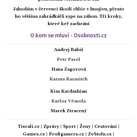
Jahodám v červenci škodí chlór v hnojivu, přesto
ho většina zahrádkářů sype na záhon. Tři kroky,
které keř zachrání
O kom se mluví - Osobnosti.cz
Andrej Babiš
Petr Pavel
Hana Zagorová
Kazma Kazmitch
Kim Kardashian
Karlos Vémola
Marek Ztracený
Tiscali.cz
|
Zprávy
|
Sport
|
Ženy
|
Cestování
|
Games.cz
|
Profigamers.cz
|
ZeStolu.cz
|