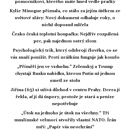
pomocníkovi, kterého máte hned vedle pračky
Kylie Minogue přiznala, co stálo za jejím útěkem ze
světové slávy: Nový dokument odhaluje roky, o
nichž doposud mlčela
Česko česká teplotní houpačka: Nejdřív rozpálená
pec, pak najednou ostrý zlom
Psychologický trik, který odzbrojí člověka, co se
vás snaží ponížit. Proti urážkám funguje jak kouzlo
„Příměří jen ve vzduchu.“ Zelenskyj a Trump
chystají Rusku nabídku, kterou Putin už jednou
smetl ze stolu
Jiřina (65) si užívá důchod v centru Prahy. Dcera jí
řekla, ať jí dá úspory, protože je stará a peníze
nepotřebuje
„Útok na jednoho je útok na všechny.“ Tři
muslimské velmoci stvořily vlastní NATO. Írán
zuří: „Papír vás neochrání“