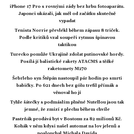
iPhone 17 Pro s rovnými zády bez hrbu fotoaparátu.
Japonci ukázali, jak měl od začátku skutečně
vypadat
Tenista Norrie převlékl během zápasu 8 triček.
Podle kritiků vzal soupeři rytmus špinavou
taktikou
Turecko pomůže Ukrajině zdolat putinovské hordy.
Posílá jí balistické rakety ATACMS a těžké
raketomety M270
Šebrleho syn Štěpán nastoupil pár hodin po smrti
babičky. Po 621 dnech bez gólu trefil přímák a
věnoval ho jí
Tyhle šátečky s podmáslím plněné Nutellou jsou tak
jemné, že zmizí z plechu během chvíle
Pastrňák prodává byt v Bostonu za 82 milionů Kč.
Kohák v něm kdysi našel automat na lov jelenů a
poslouchal Michala Davida