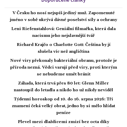
V Česku ho nosí nejspíš jediný muž. Zapomenuté
jméno v sobě ukrývá dávné poselství síly a ochrany
Leni Riefenstahlová: Geniální filmařka, která dala
nacismu jeho nejslavnější tvář
Richard Krajčo o Charlotte Gott: Čeština by jí
slušela víc než angličtina
Nové viry překonaly bakteriální obranu, protože je
příroda nezná. Vědci varují před viry, proti kterým
se nebudeme umět bránit
Záhada, která trvá přes 80 let: Glenn Miller
nastoupil do letadla a nikdo ho už nikdy neviděl
Týdenní horoskop od 10. do 16. srpna 2026: Tři
znamení čeká velký obrat, jedno by si mělo hlídat
peníze
Plevel mezi dlaždicemi zmizí bez octa díky