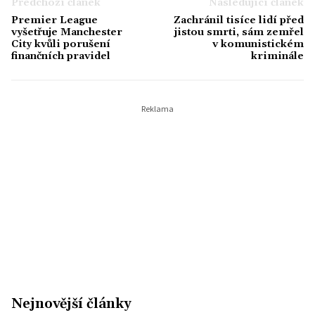
Předchozí článek
Následující článek
Premier League
Zachránil tisíce lidí před
vyšetřuje Manchester
jistou smrti, sám zemřel
City kvůli porušení
v komunistickém
finančních pravidel
kriminále
Nejnovější články