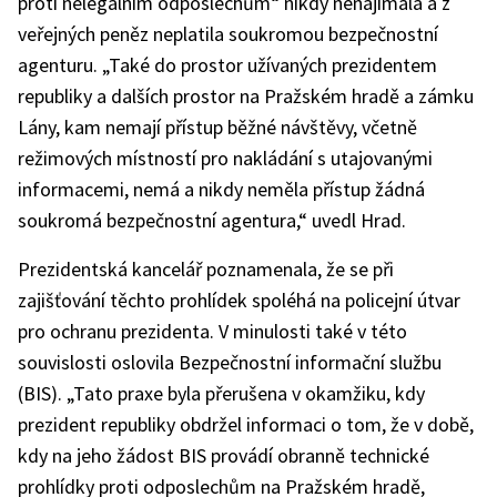
proti nelegálním odposlechům“ nikdy nenajímala a z
veřejných peněz neplatila soukromou bezpečnostní
agenturu. „Také do prostor užívaných prezidentem
republiky a dalších prostor na Pražském hradě a zámku
Lány, kam nemají přístup běžné návštěvy, včetně
režimových místností pro nakládání s utajovanými
informacemi, nemá a nikdy neměla přístup žádná
soukromá bezpečnostní agentura,“ uvedl Hrad.
Prezidentská kancelář poznamenala, že se při
zajišťování těchto prohlídek spoléhá na policejní útvar
pro ochranu prezidenta. V minulosti také v této
souvislosti oslovila Bezpečnostní informační službu
(BIS). „Tato praxe byla přerušena v okamžiku, kdy
prezident republiky obdržel informaci o tom, že v době,
kdy na jeho žádost BIS provádí obranně technické
prohlídky proti odposlechům na Pražském hradě,