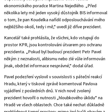
ekonomického poradce Martina Nejedlého. „Před
několika lety mě jeden vysoký důstojník BIS informoval
o tom, že pan Koudelka nařídil odposlouchávání mého
nejbližšího okolí, tedy i mě,“ uvedl již dříve prezident.
Kancelář také prohlásila, že všichni, kdo vstupují do
prostor KPR, jsou kontrolováni útvarem pro ochranu
prezidenta. „Pokud byl budoucí prezident Petr Pavel
někým z neznalosti, alibismu nebo zlé vůle informován
jinak, obdržel informace nesprávné,“ dodal úřad.
Pavel podezření vyslovil v souvislosti s páteční reakcí
Hradu, který v tiskové zprávě komentoval Pavlova
vyjádření z posledních dnů. V nich nově zvolený
prezident hovořil o nutnosti „hloubkového úklidu“ na
Hradě ve všech oblastech. Chce také nechat důkladně
prohlédnout tamní prostory, mimo jiné kvůli obavám z