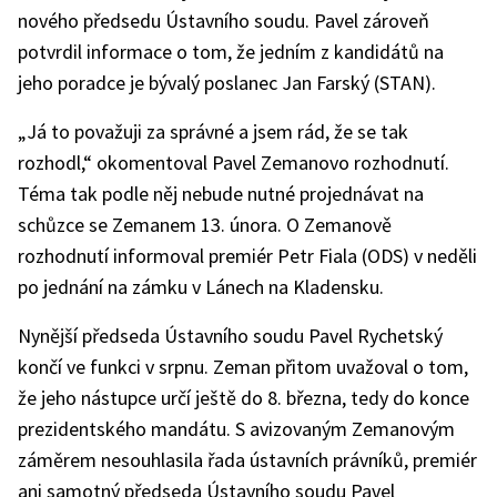
nového předsedu Ústavního soudu. Pavel zároveň
potvrdil informace o tom, že jedním z kandidátů na
jeho poradce je bývalý poslanec Jan Farský (STAN).
„Já to považuji za správné a jsem rád, že se tak
rozhodl,“ okomentoval Pavel Zemanovo rozhodnutí.
Téma tak podle něj nebude nutné projednávat na
schůzce se Zemanem 13. února. O Zemanově
rozhodnutí informoval premiér Petr Fiala (ODS) v neděli
po jednání na zámku v Lánech na Kladensku.
Nynější předseda Ústavního soudu Pavel Rychetský
končí ve funkci v srpnu. Zeman přitom uvažoval o tom,
že jeho nástupce určí ještě do 8. března, tedy do konce
prezidentského mandátu. S avizovaným Zemanovým
záměrem nesouhlasila řada ústavních právníků, premiér
ani samotný předseda Ústavního soudu Pavel