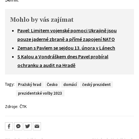
Mohlo by vás zajímat
Pavel: Limitem vojenské pomoci Ukrajině jsou
pouze jaderné zbraně a přímé zapojení NATO
Zeman s Pavlem se sejdou 13. února v Lánech
S Kalou a Vondráškem dnes Pavel probíral
ochranku a audit na Hradě
Tagy:
Pražský hrad
Česko
domácí
český prezident
prezidentské volby 2023
Zdroje:
ČTK