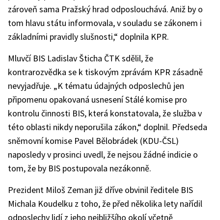
zároveň sama Pražský hrad odposlouchává. Aniž by o
tom hlavu státu informovala, v souladu se zákonem i
základními pravidly slušnosti,“ doplnila KPR.
Mluvčí BIS Ladislav Šticha ČTK sdělil, že
kontrarozvědka se k tiskovým zprávám KPR zásadně
nevyjadřuje. „K tématu údajných odposlechů jen
připomenu opakovaná usnesení Stálé komise pro
kontrolu činnosti BIS, která konstatovala, že služba v
této oblasti nikdy neporušila zákon,“ doplnil. Předseda
sněmovní komise Pavel Bělobrádek (KDU-ČSL)
naposledy v prosinci uvedl, že nejsou žádné indicie o
tom, že by BIS postupovala nezákonně.
Prezident Miloš Zeman již dříve obvinil ředitele BIS
Michala Koudelku z toho, že před několika lety nařídil
odposlechy lidí z jeho nejbližšího okolí včetně