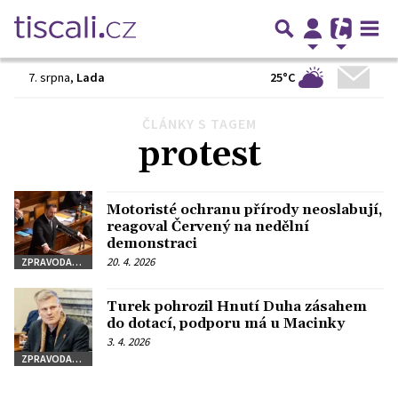
25°C
7. srpna
,
Lada
ČLÁNKY S TAGEM
Předchozí
1
2
3
…
18
Další
protest
Motoristé ochranu přírody neoslabují,
reagoval Červený na nedělní
demonstraci
20. 4. 2026
ZPRAVODAJSTVÍ
Turek pohrozil Hnutí Duha zásahem
do dotací, podporu má u Macinky
3. 4. 2026
ZPRAVODAJSTVÍ