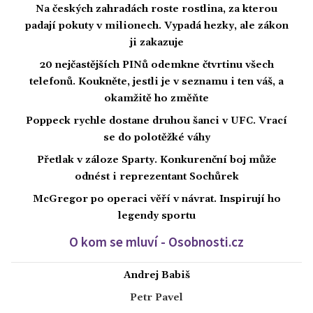
Na českých zahradách roste rostlina, za kterou
padají pokuty v milionech. Vypadá hezky, ale zákon
ji zakazuje
20 nejčastějších PINů odemkne čtvrtinu všech
telefonů. Koukněte, jestli je v seznamu i ten váš, a
okamžitě ho změňte
Poppeck rychle dostane druhou šanci v UFC. Vrací
se do polotěžké váhy
Přetlak v záloze Sparty. Konkurenční boj může
odnést i reprezentant Sochůrek
McGregor po operaci věří v návrat. Inspirují ho
legendy sportu
O kom se mluví - Osobnosti.cz
Andrej Babiš
Petr Pavel