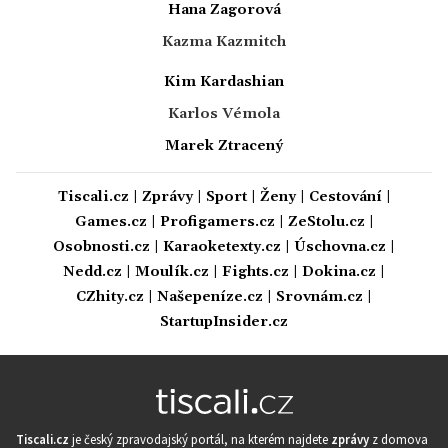
Hana Zagorová
Kazma Kazmitch
Kim Kardashian
Karlos Vémola
Marek Ztracený
Tiscali.cz
|
Zprávy
|
Sport
|
Ženy
|
Cestování
|
Games.cz
|
Profigamers.cz
|
ZeStolu.cz
|
Osobnosti.cz
|
Karaoketexty.cz
|
Úschovna.cz
|
Nedd.cz
|
Moulík.cz
|
Fights.cz
|
Dokina.cz
|
CZhity.cz
|
Našepeníze.cz
|
Srovnám.cz
|
StartupInsider.cz
Tiscali.cz
je český zpravodajský portál, na kterém najdete
zprávy
z domova