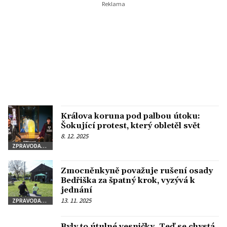
Králova koruna pod palbou útoku:
Šokující protest, který obletěl svět
8. 12. 2025
ZPRAVODAJSTVÍ
Zmocněnkyně považuje rušení osady
Bedřiška za špatný krok, vyzývá k
jednání
13. 11. 2025
ZPRAVODAJSTVÍ
Byly to útulné vesničky. Teď se chystá