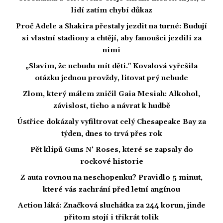
lidí zatím chybí důkaz
Proč Adele a Shakira přestaly jezdit na turné: Budují
si vlastní stadiony a chtějí, aby fanoušci jezdili za
nimi
„Slavím, že nebudu mít děti." Kovalová vyřešila
otázku jednou provždy, litovat prý nebude
Zlom, který málem zničil Gaia Mesiah: Alkohol,
závislost, ticho a návrat k hudbě
Ústřice dokázaly vyfiltrovat celý Chesapeake Bay za
týden, dnes to trvá přes rok
Pět klipů Guns N‘ Roses, které se zapsaly do
rockové historie
Z auta rovnou na neschopenku? Pravidlo 5 minut,
které vás zachrání před letní angínou
Action láká: Značková sluchátka za 244 korun, jinde
přitom stojí i třikrát tolik