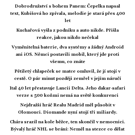
Dobrodružství s bohem Panem: Čepelka napsal
text, Kubišová ho zpívala, melodie je stará přes 400
let
Kuchařová vyšla z podniku a auto nikde. Přišla
reakce, jakou nikdo nečekal
Vyměnitelná baterie, dva systémy a žádný Android
ani iOS. Němci postavili mobil, který jde proti
všemu, co znáte
Pětiletý chlapeček se matce omluvil, že jí stojí v
cestě. O pár minut později zemřel v jejím náručí
Ital 40 let přestavuje Lancii Delta. Jeho dakar-safari
verze s 500 koňmi nemá na světě konkurenci
Nejdražší hráč Realu Madrid měl působit v
Olomouci. Diomande nyní stojí tři miliardy.
Chára srazil na kole běžce, ten skončil v nemocnici.
Bývalý hráč NHL se brání: Neměl na stezce co dělat