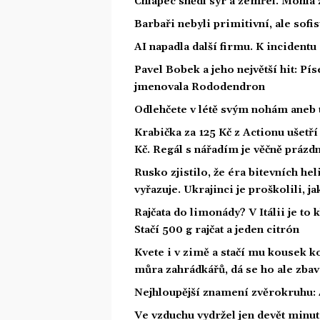
Chlapec snědl sýr a zemřel. Mohla 
Barbaři nebyli primitivní, ale sofis
AI napadla další firmu. K incidentu
Pavel Bobek a jeho největší hit: P
jmenovala Rododendron
Odlehčete v létě svým nohám aneb 
Krabička za 125 Kč z Actionu ušetří 
Kč. Regál s nářadím je věčně prázd
Rusko zjistilo, že éra bitevních he
vyřazuje. Ukrajinci je proškolili, j
Rajčata do limonády? V Itálii je to 
Stačí 500 g rajčat a jeden citrón
Kvete i v zimě a stačí mu kousek ko
můra zahrádkářů, dá se ho ale zbav
Nejhloupější znamení zvěrokruhu: 4
Ve vzduchu vydržel jen devět minut.