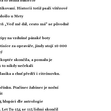
za to běžná bakterie
tikovaní. Historii totiž psali vítězové
 došlo u Mety
íseň „Veď mě dál, cesto má“ se původně
tipy na vzdušné pánské boty
tisíce za opraváře, jindy stojí 10 000
ný
likoptér skončila, a pomalu je
ak to nikdy nečekali
klasika a chuť předčí i citrónovku.
řínku. Ptačinec žabinec je noční
it
 hlupáci dle astrologie
 Let Tu-154 se 115 lidmi skončil