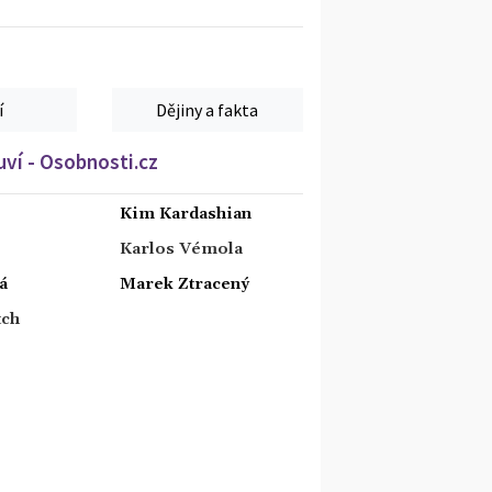
í
Dějiny a fakta
ví - Osobnosti.cz
Kim Kardashian
Karlos Vémola
á
Marek Ztracený
tch