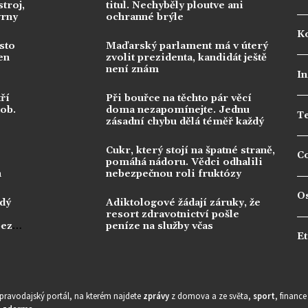
troj,
titul. Nechyběly ploutve ani
vrny
ochranné brýle
Ko
sto
Maďarský parlament má v úterý
en
zvolit prezidenta, kandidát ještě
není znám
In
ří
Při bouřce na těchto pár věcí
dob.
doma nezapomínejte. Jednu
T
zásadní chybu dělá téměř každý
Cukr, který stojí na špatné straně,
C
pomáhá nádoru. Vědci odhalili
n
nebezpečnou roli fruktózy
O
ždý
Adiktologové žádají záruky, že
resort zdravotnictví pošle
bez
peníze na služby včas
Et
zpravodajský portál, na kterém najdete
zprávy
z domova a ze světa,
sport
, financ