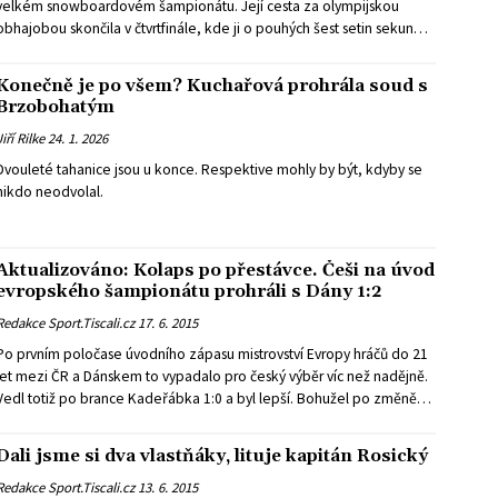
velkém snowboardovém šampionátu. Její cesta za olympijskou
obhajobou skončila v čtvrtfinále, kde ji o pouhých šest setin sekundy
vyřadila Rakušanka Sabine Payerová.
Konečně je po všem? Kuchařová prohrála soud s
Brzobohatým
Jiří Rilke
24. 1. 2026
Dvouleté tahanice jsou u konce. Respektive mohly by být, kdyby se
nikdo neodvolal.
Aktualizováno: Kolaps po přestávce. Češi na úvod
evropského šampionátu prohráli s Dány 1:2
Redakce Sport.Tiscali.cz
17. 6. 2015
Po prvním poločase úvodního zápasu mistrovství Evropy hráčů do 21
let mezi ČR a Dánskem to vypadalo pro český výběr víc než nadějně.
Vedl totiž po brance Kadeřábka 1:0 a byl lepší. Bohužel po změně
stran soupeř dominoval a vývoj utkání otočil... Ve druhém duelu
pražské skupiny remizovalo Německo se Srbskem 1:1.
Dali jsme si dva vlastňáky, lituje kapitán Rosický
Redakce Sport.Tiscali.cz
13. 6. 2015