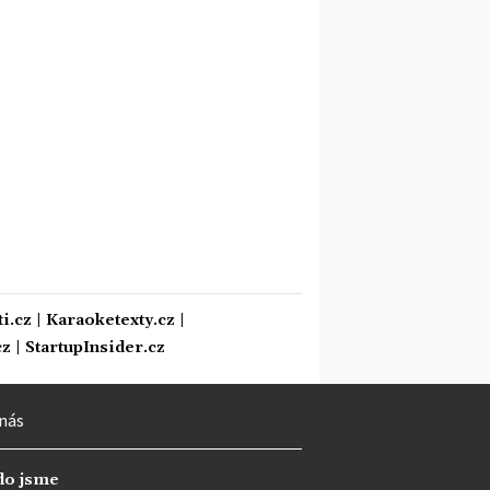
i.cz
|
Karaoketexty.cz
|
cz
|
StartupInsider.cz
nás
do jsme