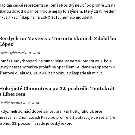
Kapitán české reprezentace Tomáš Rosický nevidí po prohře 1:2 na
Islandu důvod k panice. Podle něj by to s týmem, který ztratil vedení
v kvalifikační skupině na EURO 2016, nemělo nic udělat.
Berdych na Masters v Torontu skončil. Zdolal ho
López
Lucie Hyblerová
8. 8. 2014
Tomáš Berdych vypadl na turnaji série Masters v Torontu ve 3. kole.
Čtvrtý nasazený tenista prohrál se Španělem Felicianem Lópezem v
třísetové duelu 6:3, 3:6 a 4:6 za hodinu a pětapadesát minut.
Hokejisté Chomutova po 22. prohráli. Tentokrát
s Libercem
Ondřej Neufus
28. 2. 2014
I když měli domácí dobré šance, brankář hostujícího Liberce
nezaváhal. Chomutovští Piráti po prohře 0:1 pokračuje ve své šňůře
proher. 22. poražení v řadě je český rekord.