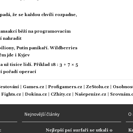
padá, že se každou chvíli rozpadne,
 transakcí běží na programovacím
í nahradit
biliony, Putin panikaří. Wildberries
ěm jde i Kyjev
ž tisíce lidí. Příklad 18 : 3 + 7 × 5
ají pořadí operací
estování
|
Games.cz
|
Profigamers.cz
|
ZeStolu.cz
|
Osobnost
|
Fights.cz
|
Dokina.cz
|
CZhity.cz
|
Našepeníze.cz
|
Srovnám.
Nejnovější články
O 
:
Nejlepší psí surfaři se utkali o
K