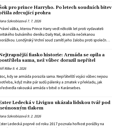
Šok pro prince Harryho. Po letech soudních bitev
přišla zdrcující prohra
Jana Szkrobiszová
7. 7. 2026
Právní válka, kterou Prince Harry vedl několik let proti vydavateli
britského bulvárního deníku Daily Mail, skončila nečekanou
porážkou. Londýnský Vrchní soud zamítl jeho žalobu proti společnosti
Associated Newspapers a rozhodl, že předložené důkazy nestačí k
prokázání nezákonného získávání soukromých informací.
Nejtrapnější fiasko historie: Armáda se opila a
postřílela sama, než vůbec dorazil nepřítel
Jiří Rilke
9. 4. 2026
Noc, kdy se armáda porazila sama. Nepřátelští vojáci vůbec nejsou
potřeba, když máte pár sudů pálenky a zmatek v překladu, jak
předvedla rakouská armáda v bitvě o Karánsebes.
Ester Ledecká v Livignu ukázala lidskou tvář pod
neúnosným tlakem
Jana Szkrobiszová
9. 2. 2026
Ester Ledecká poprvé od roku 2017 poznala hořkost porážky na