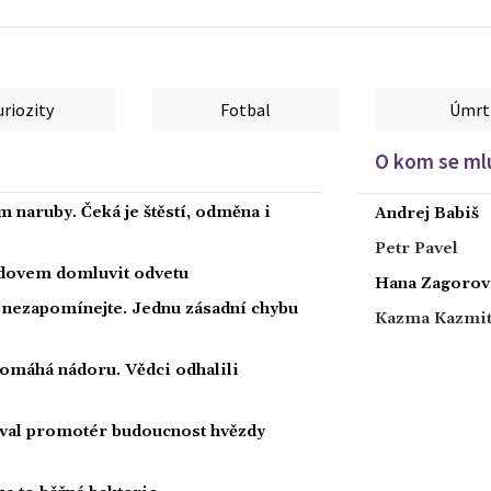
uriozity
Fotbal
Úmrt
O kom se mlu
 naruby. Čeká je štěstí, odměna i
Andrej Babiš
Petr Pavel
radovem domluvit odvetu
Hana Zagorov
a nezapomínejte. Jednu zásadní chybu
Kazma Kazmi
 pomáhá nádoru. Vědci odhalili
oval promotér budoucnost hvězdy