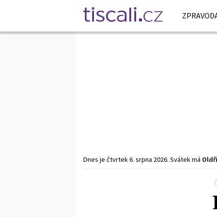
ZPRAVODA
Dnes je
čtvrtek
6. srpna
2026
.
Svátek má
Oldř
Předchozí
1
2
3
…
12
Další