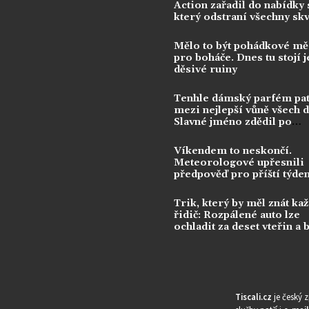
Action zařadil do nabídky s
který odstraní všechny sk
Mělo to být pohádkové mě
pro boháče. Dnes tu stojí j
děsivé ruiny
Tenhle dámský parfém pat
mezi nejlepší vůně všech 
Slavné jméno zdědil po
kontroverzní legendě
Víkendem to neskončí.
Meteorologové upřesnili
předpověď pro příští týde
Trik, který by měl znát ka
řidič: Rozpálené auto lze
ochladit za deset vteřin a 
klimatizace
Tiscali.cz
je český 