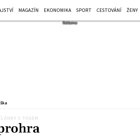
JSTVÍ
MAGAZÍN
EKONOMIKA
SPORT
CESTOVÁNÍ
ŽENY
iška
ČLÁNKY S TAGEM
prohra