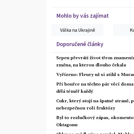
Mohlo by vás zajímat
Válka na Ukrajině
K
Doporučené články
Srpen převrátí život třem znamením
změna, na kterou dlouho čekala
Vyřízeno: Fleury už si stihl s Mu
Při bouřce na těchto pár věcí dom
dělá téměř každý
Cukr, který stojí na špatné straně,
nebezpečnou roli fruktózy
Byl to rozlučkový zápas, okoment
Oktagonu