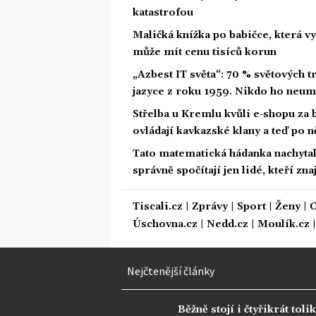
katastrofou
Maličká knížka po babičce, která vy
může mít cenu tisíců korun
„Azbest IT světa“: 70 % světových
jazyce z roku 1959. Nikdo ho neum
Střelba u Kremlu kvůli e-shopu za 
ovládají kavkazské klany a teď po n
Tato matematická hádanka nachytala u
správně spočítají jen lidé, kteří zn
Tiscali.cz
|
Zprávy
|
Sport
|
Ženy
|
C
Úschovna.cz
|
Nedd.cz
|
Moulík.cz
Nejčtenější články
Běžně stojí i čtyřikrát tolik