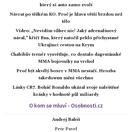
který si auto samo zvolí
Návrat po těžkém KO. Proč je hlava větší brzdou než
tělo
Video: „Nevidím vůbec nic! Jaký adrenalinový
nával,“ křičí Rus, který natočil peklo přichystané
Ukrajinci cestou na Krym
Chabibův trenér vysvětluje, co dostalo dagestánské
MMA bojovníky na vrchol
Proč být skvělý boxer v MMA nestačí. Hrozba
takedownu mění všechno
Lásky CR7. Boháč Ronaldo ukázal svoje naleštěné
krásky v hodnotě půl miliardy
O kom se mluví - Osobnosti.cz
Andrej Babiš
Petr Pavel