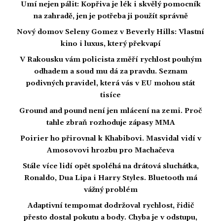
Umí nejen pálit: Kopřiva je lék i skvělý pomocník
na zahradě, jen je potřeba ji použít správně
Nový domov Seleny Gomez v Beverly Hills: Vlastní
kino i luxus, který překvapí
V Rakousku vám policista změří rychlost pouhým
odhadem a soud mu dá za pravdu. Seznam
podivných pravidel, která vás v EU mohou stát
tisíce
Ground and pound není jen mlácení na zemi. Proč
tahle zbraň rozhoduje zápasy MMA
Poirier ho přirovnal k Khabibovi. Masvidal vidí v
Amosovovi hrozbu pro Machačeva
Stále více lidí opět spoléhá na drátová sluchátka,
Ronaldo, Dua Lipa i Harry Styles. Bluetooth má
vážný problém
Adaptivní tempomat dodržoval rychlost, řidič
přesto dostal pokutu a body. Chyba je v odstupu,