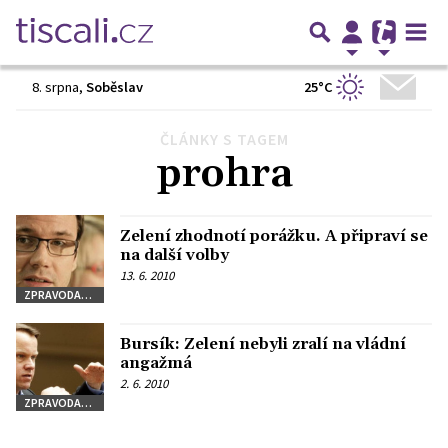
25°C
8. srpna
,
Soběslav
ČLÁNKY S TAGEM
Předchozí
1
…
10
11
12
Další
prohra
Zelení zhodnotí porážku. A připraví se
na další volby
13. 6. 2010
ZPRAVODAJSTVÍ
Bursík: Zelení nebyli zralí na vládní
angažmá
2. 6. 2010
ZPRAVODAJSTVÍ