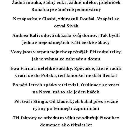
Žádná mouka, žádný cukr, žádné mléko, jídelníček
Ronalda je záměrně jednotvárný
Nezápasím v Clashi, zdůraznil Roušal. Vzápětí se
ozval Sivák
Andrea Kalivodová ukázala svůj domov: Tak bydlí
jedna z nejznámějších tváří české zábavy
Vosy jsou v srpnu nejnebezpečnější: Přírodní triky,
jak je vyhnat ze zahrady a domu
Ewa Farna a nelehké začátky: Zpěvačce, které radili
vrátit se do Polska, teď fanoušci nestačí tleskat
Po pěti letech zpátky v televizi! Ordinace se vrací
na Novu, má to ale jeden háček
Pět tváří Stinga: Od klasických balad přes svižné
rytmy po temnější vzpomínání
Tři faktory ve středním věku prodlužují život bez
demence až o třináct let