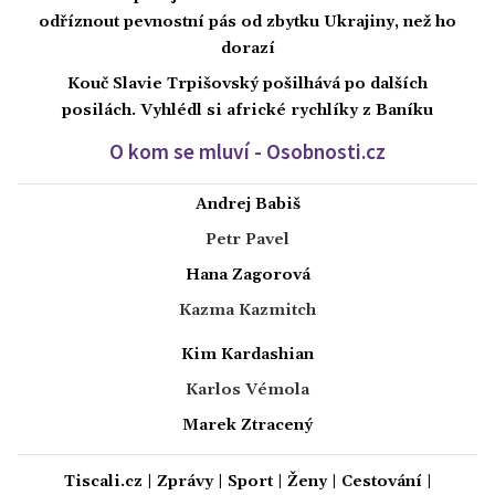
odříznout pevnostní pás od zbytku Ukrajiny, než ho
dorazí
Kouč Slavie Trpišovský pošilhává po dalších
posilách. Vyhlédl si africké rychlíky z Baníku
O kom se mluví - Osobnosti.cz
Andrej Babiš
Petr Pavel
Hana Zagorová
Kazma Kazmitch
Kim Kardashian
Karlos Vémola
Marek Ztracený
Tiscali.cz
|
Zprávy
|
Sport
|
Ženy
|
Cestování
|