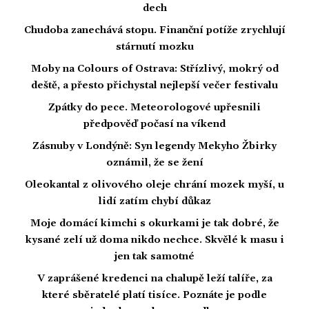
dech
Chudoba zanechává stopu. Finanční potíže zrychlují
stárnutí mozku
Moby na Colours of Ostrava: Střízlivý, mokrý od
deště, a přesto přichystal nejlepší večer festivalu
Zpátky do pece. Meteorologové upřesnili
předpověď počasí na víkend
Zásnuby v Londýně: Syn legendy Mekyho Žbirky
oznámil, že se žení
Oleokantal z olivového oleje chrání mozek myší, u
lidí zatím chybí důkaz
Moje domácí kimchi s okurkami je tak dobré, že
kysané zelí už doma nikdo nechce. Skvělé k masu i
jen tak samotné
V zaprášené kredenci na chalupě leží talíře, za
které sběratelé platí tisíce. Poznáte je podle