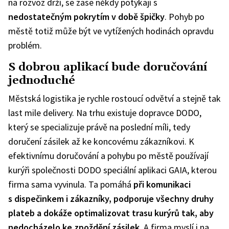
na rozvoz drží, se zase někdy potýkají s
nedostatečným pokrytím v době špičky
. Pohyb po
městě totiž může být ve vytížených hodinách opravdu
problém.
S dobrou aplikací bude doručování
jednoduché
Městská logistika je rychle rostoucí odvětví a stejně tak
last mile delivery. Na trhu existuje dopravce DODO,
který se specializuje právě na poslední míli, tedy
doručení zásilek až ke koncovému zákazníkovi. K
efektivnímu doručování a pohybu po městě používají
kurýři společnosti DODO speciální aplikaci GAIA, kterou
firma sama vyvinula. Ta pomáhá
při komunikaci
s dispečinkem i zákazníky, podporuje všechny druhy
plateb a dokáže optimalizovat trasu kurýrů tak, aby
nedocházelo ke zpoždění zásilek
. A firma myslí i na