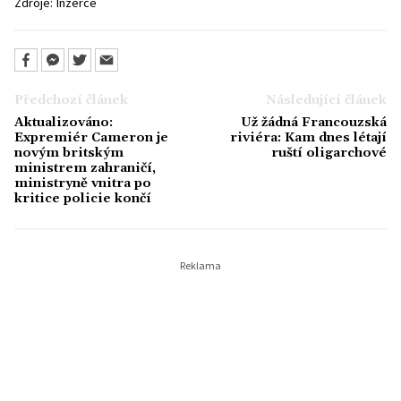
Zdroje:
Inzerce
Předchozí článek
Následující článek
Aktualizováno:
Už žádná Francouzská
Expremiér Cameron je
riviéra: Kam dnes létají
novým britským
ruští oligarchové
ministrem zahraničí,
ministryně vnitra po
kritice policie končí