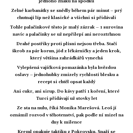
jednoho znaku na spodku
Zelné karbanátky se snědly během pár minut – prý
chutnají líp než klasické a všichni si přidávali
Tohle palačinkové těsto je malý zázrak – 1 surovina
navíc a palačinky se už nepřilepí ani neroztrhnou
Drahé postřiky proti plísni nejsou třeba. Stačí
škrob za pár korun, jód z lékárničky a jeden krok,
který většina zahrádkářů vynechá
Vylepšená vajíčková pomazánka byla hvězdou
oslavy – jednohubky zmizely rychlostí blesku a
recept si chtěl opsat každý
Ani cukr, ani sirup. Do kávy patří 1 koření, které
Turci přidávají už stovky let
Ze sta na nulu, říká Monika Marešová. Leoš jí
oznámil rozvod v těhotenství, pak podle ní mizel na
dny k milence
Kreml opakuje taktiku z Pokrovsku. Snaží se