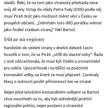
ideálů. Řekl, že na tom jako stranický předseda nese
svůj díl viny. Vstup do vlády Petra Fialy (ODS) podle něj
musí Piráti brát jako možnost měnit věci v Česku ve
prospěch občanů. „Odmítám tuto dílčí porážku vnímat
jako finální stadium strany,“ řekl Bartoš.
Důraz na regiony
Kandidáti do vedení strany v dnešní debatě často
hovořili o tom, že se Piráti „střílí do vlastní nohy“. Řada
z nich zdůrazňovala, že musí být čitelní a srozumitelní
pro voliče. Upozorňovali i na blížící se podzimní
komunální volby, na které se musí připravit. Zaznívaly
hlasy o nutnosti posílit přítomnost žen ve straně.
Nejen před letošními komunálními volbami se Bartoš
chce soustředit na to, aby byli viditelnější pirátští
regionální politici, nejen poslanci a stranické