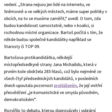
vedení. „Strana nejsou jen lidé na internetu, ve
Sněmovně a ve velkých městech, máme super politiky v
obcích, na to se musíme zaměřit,“ uvedl. O tom, zda
budou kandidovat samostatně, nebo v koalici, si
rozhodnou místní organizace. Bartoš počítá s tím, že
někde budou společné kandidátky například se
Starosty či TOP 09.
Bartošova protikandidátka, někdejší
místopředsedkyně strany Jana Michailidu, která v
prvním kole obdržela 285 hlasů, což bylo nejméně ze
všech čtyř předsednických kandidátů, v posledních
dnech upoutala pozornost
prohlášením
, že její vnitřní
přesvědčení „je komunistické ve smyslu původním,
demokratickém“.
Rozvířilo to debatu, kterou doprovázely i vulgární