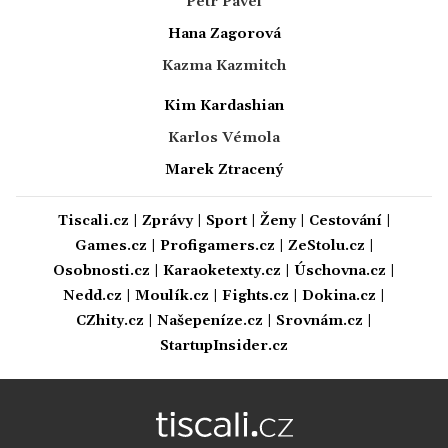
Petr Pavel
Hana Zagorová
Kazma Kazmitch
Kim Kardashian
Karlos Vémola
Marek Ztracený
Tiscali.cz
|
Zprávy
|
Sport
|
Ženy
|
Cestování
|
Games.cz
|
Profigamers.cz
|
ZeStolu.cz
|
Osobnosti.cz
|
Karaoketexty.cz
|
Úschovna.cz
|
Nedd.cz
|
Moulík.cz
|
Fights.cz
|
Dokina.cz
|
CZhity.cz
|
Našepeníze.cz
|
Srovnám.cz
|
StartupInsider.cz