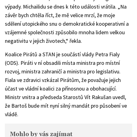
výpady. Michailidu se dnes k této události vrátila. „Na
závěr bych chtěla říct, že mě velice mrzí, že moje
sdělení utopického snu o demokratické kooperativní a
vzájemné společnosti způsobilo mnoha lidem velkou
negativitu v jejich životech,“ řekla.
Koalice Pirátů a STAN je součástí vlády Petra Fialy
(ODS). Piráti v ní obsadili místa ministra pro místní
rozvoj, ministra zahraničí a ministra pro legislativu.
Fiala ve zdravici vzkázal Pirátům, že považuje jejich
účast ve vládní koalici za přínosnou a obohacující.
Ministr vnitra a předseda Starostů Vít Rakušan uvedl,
že Bartoš bude mít nyní silný mandát pro působení ve
vládě.
Mohlo by vás zajímat