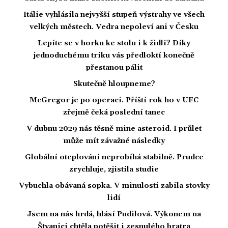
Itálie vyhlásila nejvyšší stupeň výstrahy ve všech
velkých městech. Vedra nepoleví ani v Česku
Lepíte se v horku ke stolu i k židli? Díky
jednoduchému triku vás předloktí konečně
přestanou pálit
Skutečně hloupneme?
McGregor je po operaci. Příští rok ho v UFC
zřejmě čeká poslední tanec
V dubnu 2029 nás těsně mine asteroid. I průlet
může mít závažné následky
Globální oteplování neprobíhá stabilně. Prudce
zrychluje, zjistila studie
Vybuchla obávaná sopka. V minulosti zabila stovky
lidí
Jsem na nás hrdá, hlásí Pudilová. Výkonem na
Štvanici chtěla potěšit i zesnulého bratra