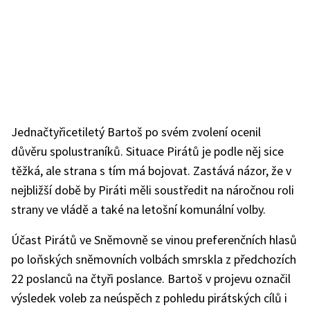
Jednačtyřicetiletý Bartoš po svém zvolení ocenil
důvěru spolustraníků. Situace Pirátů je podle něj sice
těžká, ale strana s tím má bojovat. Zastává názor, že v
nejbližší době by Piráti měli soustředit na náročnou roli
strany ve vládě a také na letošní komunální volby.
Účast Pirátů ve Sněmovně se vinou preferenčních hlasů
po loňských sněmovních volbách smrskla z předchozích
22 poslanců na čtyři poslance. Bartoš v projevu označil
výsledek voleb za neúspěch z pohledu pirátských cílů i