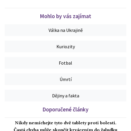
Mohlo by vás zajímat
Válka na Ukrajině
Kuriozity
Fotbal
Úmrtí
Dějiny a fakta
Doporučené články
Nikdy nemíchejte tyto dvě tablety proti bolesti.
Častá chyba může skončit krvácením do žaludku