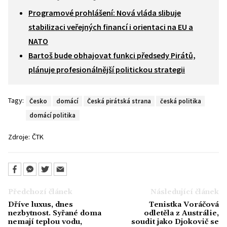
Programové prohlášení: Nová vláda slibuje
stabilizaci veřejných financí i orientaci na EU a
NATO
Bartoš bude obhajovat funkci předsedy Pirátů,
plánuje profesionálnější politickou strategii
Tagy:
Česko
domácí
Česká pirátská strana
česká politika
domácí politika
Zdroje:
ČTK
Předchozí článek
Následující článek
Dříve luxus, dnes
Tenistka Voráčová
nezbytnost. Syřané doma
odletěla z Austrálie,
nemají teplou vodu,
soudit jako Djokovič se