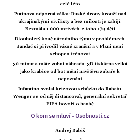
celé léto
Putinova odporná válka: Ruské drony krouží nad
ukrajinskými civilisty a bez milosti je zabíjí.
Bezmála 1 000 mrtvých, z toho 179 dětí
Dlouholetý kouč národního týmu v problémech.
Jandač si přivodil vážné zranění a v Plzni není
schopen trénovat
30 minut a máte zubní náhradu: 3D tiskárna velká
jako krabice od bot mění návštěvu zubaře k
nepoznání
Infantino svolal krizovou schůzku do Rabatu.
Wenger se od něj distancoval, generální sekretář
FIFA hovoří o hanbě
O kom se mluví - Osobnosti.cz
Andrej Babiš