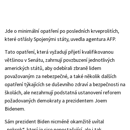
Jde o minimální opatření po posledních krveprolitích,
které otřásly Spojenými státy, uvedla agentura AFP.
Tato opatření, která vyžadují přijetí kvalifikovanou
většinou v Senátu, zahrnují povzbuzení jednotlivých
amerických států, aby odebírali zbraně lidem
považovaným za nebezpečné, a také několik dalších
opatření týkajících se duševního zdraví a bezpečnosti na
školách, ale nezahrnují podstatná ustanovení reforem
požadovaných demokraty a prezidentem Joem
Bidenem.
Sám prezident Biden nicméně okamžitě uvítal
„pokrok“, který je sice nepostačující, ale i tak