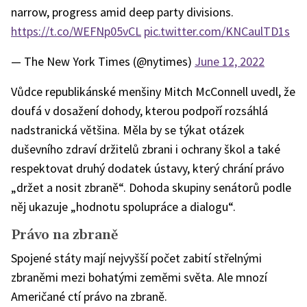
narrow, progress amid deep party divisions.
https://t.co/WEFNp05vCL
pic.twitter.com/KNCaulTD1s
— The New York Times (@nytimes)
June 12, 2022
Vůdce republikánské menšiny Mitch McConnell uvedl, že
doufá v dosažení dohody, kterou podpoří rozsáhlá
nadstranická většina. Měla by se týkat otázek
duševního zdraví držitelů zbrani i ochrany škol a také
respektovat druhý dodatek ústavy, který chrání právo
„držet a nosit zbraně“. Dohoda skupiny senátorů podle
něj ukazuje „hodnotu spolupráce a dialogu“.
Právo na zbraně
Spojené státy mají nejvyšší počet zabití střelnými
zbraněmi mezi bohatými zeměmi světa. Ale mnozí
Američané ctí právo na zbraně.