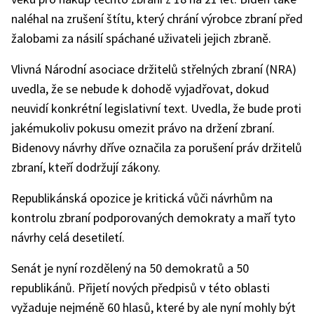
naléhal na zrušení štítu, který chrání výrobce zbraní před
žalobami za násilí spáchané uživateli jejich zbraně.
Vlivná Národní asociace držitelů střelných zbraní (NRA)
uvedla, že se nebude k dohodě vyjadřovat, dokud
neuvidí konkrétní legislativní text. Uvedla, že bude proti
jakémukoliv pokusu omezit právo na držení zbraní.
Bidenovy návrhy dříve označila za porušení práv držitelů
zbraní, kteří dodržují zákony.
Republikánská opozice je kritická vůči návrhům na
kontrolu zbraní podporovaných demokraty a maří tyto
návrhy celá desetiletí.
Senát je nyní rozdělený na 50 demokratů a 50
republikánů. Přijetí nových předpisů v této oblasti
vyžaduje nejméně 60 hlasů, které by ale nyní mohly být