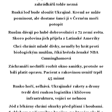
zahrádkářů tohle nezná
Ruská loď bude sloužit Ukrajině. Kreml se může
pominout, ale dostane šanci ji v Černém moři
potopit
Rusům dávají po hubě dobrovolníci z 72 zemí světa.
Skoro polovina jich přijela z Latinské Ameriky
Chci chránit mladé dívky, neměly by hrát proti
biologickým mužům, říká hvězda ženské NBA
Cunninghamová
Záchranáři nechtěli rozbít okno sanitky, protože se
báli platit opravu. Pacient s rakovinou uvnitř trpěl
45 minut
Rusko hoří, selhává. Ukrajinské rakety a drony
tvrdě drtí ruskou logistiku i klíčovou
infrastrukturu, vojáci se nehnou
Jód z lékárny chrání okurky před plísní i houbami.