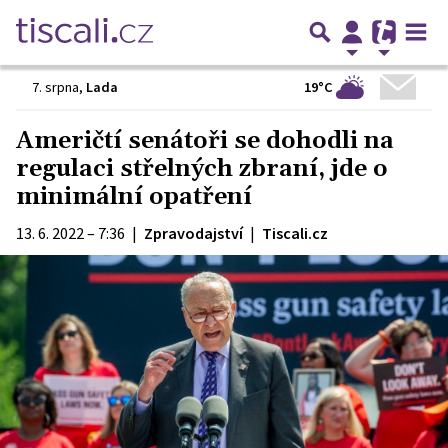
19°C
7. srpna
,
Lada
Američtí senátoři se dohodli na
regulaci střelných zbraní, jde o
minimální opatření
13. 6. 2022 – 7:36
|
Zpravodajství
|
Tiscali.cz