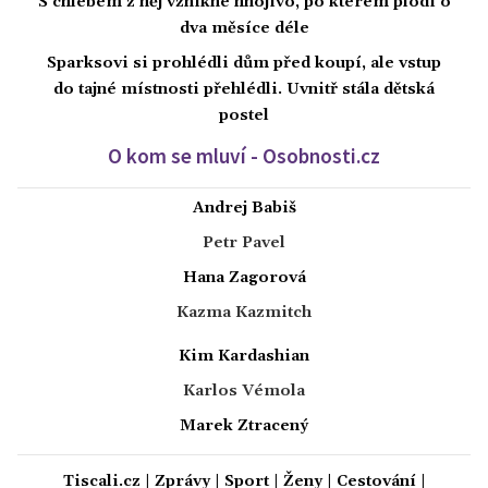
S chlebem z něj vznikne hnojivo, po kterém plodí o
dva měsíce déle
Sparksovi si prohlédli dům před koupí, ale vstup
do tajné místnosti přehlédli. Uvnitř stála dětská
postel
O kom se mluví - Osobnosti.cz
Andrej Babiš
Petr Pavel
Hana Zagorová
Kazma Kazmitch
Kim Kardashian
Karlos Vémola
Marek Ztracený
Tiscali.cz
|
Zprávy
|
Sport
|
Ženy
|
Cestování
|