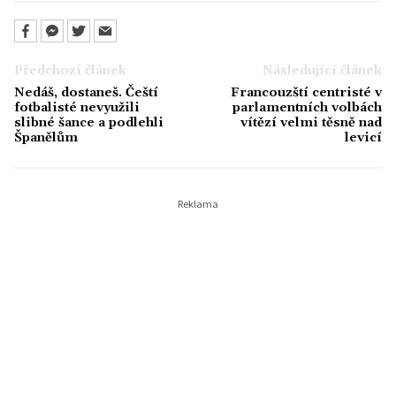
Předchozí článek
Následující článek
Nedáš, dostaneš. Čeští
Francouzští centristé v
fotbalisté nevyužili
parlamentních volbách
slibné šance a podlehli
vítězí velmi těsně nad
Španělům
levicí