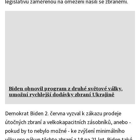
legislativu zaměřenou na omezení násilí se zbraněmi.
Biden obnovil program z druhé světové války,
umožní rychlejší dodávky zbraní Ukrajině
Demokrat Biden 2. června vyzval k zákazu prodeje
útočných zbraní a velkokapacitních zásobníků, anebo -
pokud by to nebylo možné - ke zvýšení minimálního
věku pro nákup těchto zbraní z 18 na 21 let. Biden také