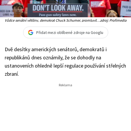
Vůdce senátní většiny, demokrat Chuck Schumer, promluvil
zdroj: Profimedia
během protestu organizace Everytown for Gun Safety
Přidat mezi oblíbené zdroje na Googlu
Dvě desítky amerických senátorů, demokratů i
republikánů dnes oznámily, že se dohodly na
ustanoveních ohledně lepší regulace používání střelných
zbraní.