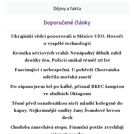
Dějiny a fakta
Doporučené články
Ukrajinští vědci pozorovali u Měsíce UFO. Hovoří
o vyspělé technologii
Kronika sériových vrahů: Nenápadný dělník zabil
desítky žen. Policii unikal téměř 20 let
Fascinující i nebezpečná. U pobřeží Chorvatska
udeřila mořská smršť
Do zápasu jsem šel po kalbě, přiznal BKFC šampion
ve službách Oktagonu
Těsně před osmdesátkou strčí mladší kolegyně do
kapsy. Nejkrásnější outfity Jany Švandové berou
dech
Chudoba zanechává stopu. Finanční potíže zrychlují