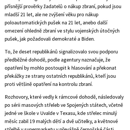
přísnější prověrky žadatelů o nákup zbraní, pokud jsou
mladší 21 let, ale ne zvýšení věku pro nákup
poloautomatických pušek na 21 let, anebo další
omezení ohledně zbraní ve stylu vojenských útočných
pušek, jak požadovali demokraté a Biden.
To, že deset republikánů signalizovalo svou podporu
předběžné dohodě, podle agentury naznačuje, že
opatření by mohlo postoupit k hlasování a překonat
překážky ze strany ostatních republikánů, kteří jsou
proti většině opatření na kontrolu zbraní.
Rozhovory, které vedly k rámcové dohodě, následovaly
po sérii masových střeleb ve Spojených státech, včetně
jedné ve škole v Uvalde v Texasu, kde střelec minulý
měsíc zabil 19 malých dětí a dvě učitelky, a květnové
střelbě v supermarketu v převážně černošské části