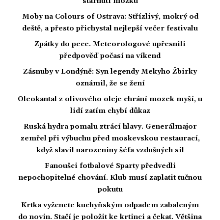
stárnutí mozku
Moby na Colours of Ostrava: Střízlivý, mokrý od
deště, a přesto přichystal nejlepší večer festivalu
Zpátky do pece. Meteorologové upřesnili
předpověď počasí na víkend
Zásnuby v Londýně: Syn legendy Mekyho Žbirky
oznámil, že se žení
Oleokantal z olivového oleje chrání mozek myší, u
lidí zatím chybí důkaz
Ruská hydra pomalu ztrácí hlavy. Generálmajor
zemřel při výbuchu před moskevskou restaurací,
když slavil narozeniny šéfa vzdušných sil
Fanoušci fotbalové Sparty předvedli
nepochopitelné chování. Klub musí zaplatit tučnou
pokutu
Krtka vyženete kuchyňským odpadem zabaleným
do novin. Stačí je položit ke krtinci a čekat. Většina