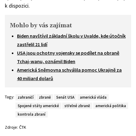
k dispozici.
Mohlo by vás zajímat
Biden navštívil základní školu v Uvalde, kde útočník
zastřelil 21 lidí
USA jsou ochotny vojensky se podílet na obraně
Tchaj-wanu, oznámil Biden
Americká Sněmovna schválila pomoc Ukrajině za
40 miliard dolarů
Tagy:
zahraničí
zbraně
Senát USA
americká vláda
Spojené státy americké
střelné zbraně
americká politika
kontrola zbraní
Zdroje:
ČTK