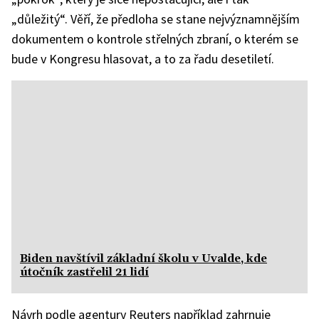
„důležitý“. Věří, že předloha se stane nejvýznamnějším
dokumentem o kontrole střelných zbraní, o kterém se
bude v Kongresu hlasovat, a to za řadu desetiletí.
Biden navštívil základní školu v Uvalde, kde
útočník zastřelil 21 lidí
Návrh podle agentury Reuters například zahrnuje