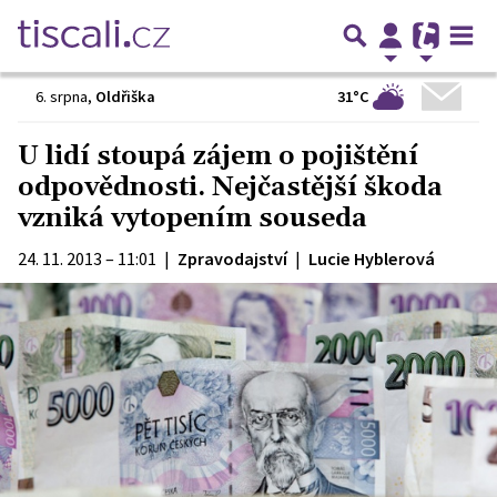
31°C
6. srpna
,
Oldřiška
U lidí stoupá zájem o pojištění
odpovědnosti. Nejčastější škoda
vzniká vytopením souseda
24. 11. 2013 – 11:01
|
Zpravodajství
|
Lucie Hyblerová