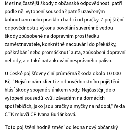
Mezi nejčastější škody z občanské odpovědnosti patří
podle něj vytopení souseda špatně uzavřeným
kohoutkem nebo prasklou hadicí od pračky. Z pojištění
odpovědnosti z výkonu povolání suverénně vedou
škody způsobené na dopravním prostředku
zaměstnavatele, konkrétně nacouvání do překážky,
poškrábání nebo promáčknutí auta, způsobení dopravní
nehody, ale také natankování nesprávného paliva.
U České pojišťovny činí průměrná škoda okolo 10 000
Kč. "Nejvíce nám klienti z odpovědnostního pojištění
hlásí škody spojené s únikem vody. Nejčastěji jde o
vytopení sousedů kvůli závadám na domácích
spotřebičích, jako jsou pračky a myčky na nádobí," řekla
ČTK mluvčí ČP Ivana Buriánková.
Toto pojištění hodně změní od ledna nový občanský