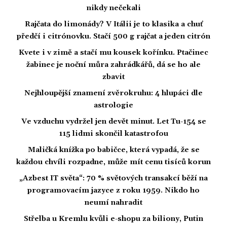
nikdy nečekali
Rajčata do limonády? V Itálii je to klasika a chuť
předčí i citrónovku. Stačí 500 g rajčat a jeden citrón
Kvete i v zimě a stačí mu kousek kořínku. Ptačinec
žabinec je noční můra zahrádkářů, dá se ho ale
zbavit
Nejhloupější znamení zvěrokruhu: 4 hlupáci dle
astrologie
Ve vzduchu vydržel jen devět minut. Let Tu-154 se
115 lidmi skončil katastrofou
Maličká knížka po babičce, která vypadá, že se
každou chvíli rozpadne, může mít cenu tisíců korun
„Azbest IT světa“: 70 % světových transakcí běží na
programovacím jazyce z roku 1959. Nikdo ho
neumí nahradit
Střelba u Kremlu kvůli e-shopu za biliony, Putin