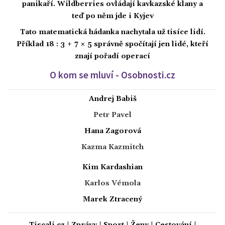
panikaří. Wildberries ovládají kavkazské klany a
teď po něm jde i Kyjev
Tato matematická hádanka nachytala už tisíce lidí.
Příklad 18 : 3 + 7 × 5 správně spočítají jen lidé, kteří
znají pořadí operací
O kom se mluví - Osobnosti.cz
Andrej Babiš
Petr Pavel
Hana Zagorová
Kazma Kazmitch
Kim Kardashian
Karlos Vémola
Marek Ztracený
Tiscali.cz
|
Zprávy
|
Sport
|
Ženy
|
Cestování
|