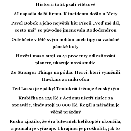
Historii totiž psali vítězové
AI napadla další firmu. K incidentu došlo u Mety
Pavel Bobek a jeho největší hit: Píseň „Veď mě dál,
cesto má“ se původně jmenovala Rododendron
Odlehčete v létě svým nohám aneb tipy na vzdušné
pánské boty
Hovězí maso stojí za 41 procenty odlesňování
planety, ukazuje nová studie
Ze Stranger Things na pódia: Herci, kteří vyměnili
Hawkins za mikrofon
Ted Lasso je zpátky! Tentokrát trénuje ženský tým
Krabička za 125 Kč z Actionu ušetří tisíce za
opraváře, jindy stojí 10 000 Kč. Regál s nářadím je
věčně prázdný
Rusko zjistilo, že éra bitevních helikoptér skončila,
a pomalu je vyřazuje. Ukrajinci je proškolili, jak to