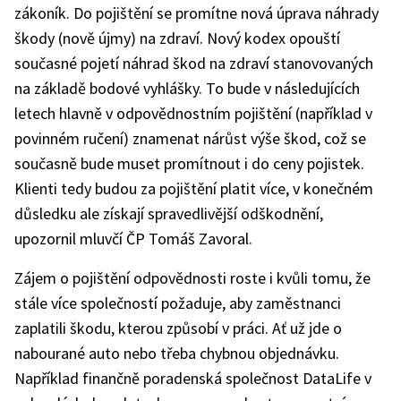
zákoník. Do pojištění se promítne nová úprava náhrady
škody (nově újmy) na zdraví. Nový kodex opouští
současné pojetí náhrad škod na zdraví stanovovaných
na základě bodové vyhlášky. To bude v následujících
letech hlavně v odpovědnostním pojištění (například v
povinném ručení) znamenat nárůst výše škod, což se
současně bude muset promítnout i do ceny pojistek.
Klienti tedy budou za pojištění platit více, v konečném
důsledku ale získají spravedlivější odškodnění,
upozornil mluvčí ČP Tomáš Zavoral.
Zájem o pojištění odpovědnosti roste i kvůli tomu, že
stále více společností požaduje, aby zaměstnanci
zaplatili škodu, kterou způsobí v práci. Ať už jde o
nabourané auto nebo třeba chybnou objednávku.
Například finančně poradenská společnost DataLife v