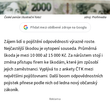
České peníze (ilustrační foto)
zdroj: Profimedia
Přidat mezi oblíbené zdroje na Googlu
Zájem lidí o pojištění odpovědnosti výrazně roste.
Nejčastější škodou je vytopení souseda. Průměrná
škoda je mezi 10 000 až 15 000 Kč. Za nárůstem stojí i
změna přístupu firem ke škodám, které jim způsobí
jejich zaměstnanci. Vyplývá to z ankety ČTK mezi
největšími pojišťovnami. Další boom odpovědnostních
pojistek přinese podle nich od ledna nový občanský
zákoník.