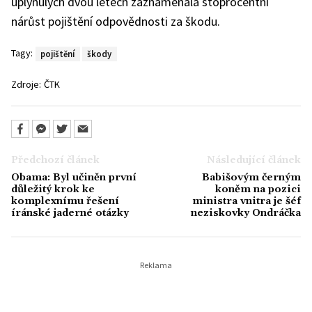
uplynulých dvou letech zaznamenala stoprocentní
nárůst pojištění odpovědnosti za škodu.
Tagy:
pojištění
škody
Zdroje:
ČTK
Předchozí článek
Následující článek
Obama: Byl učiněn první
Babišovým černým
důležitý krok ke
koněm na pozici
komplexnímu řešení
ministra vnitra je šéf
íránské jaderné otázky
neziskovky Ondráčka