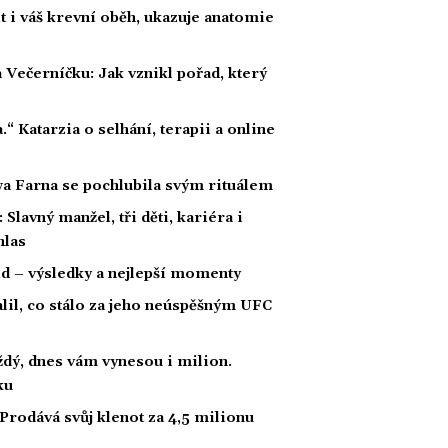
 i váš krevní oběh, ukazuje anatomie
 Večerníčku: Jak vznikl pořad, který
a.“ Katarzia o selhání, terapii a online
wa Farna se pochlubila svým rituálem
Slavný manžel, tři děti, kariéra i
hlas
ld – výsledky a nejlepší momenty
alil, co stálo za jeho neúspěšným UFC
ždý, dnes vám vynesou i milion.
ku
Prodává svůj klenot za 4,5 milionu