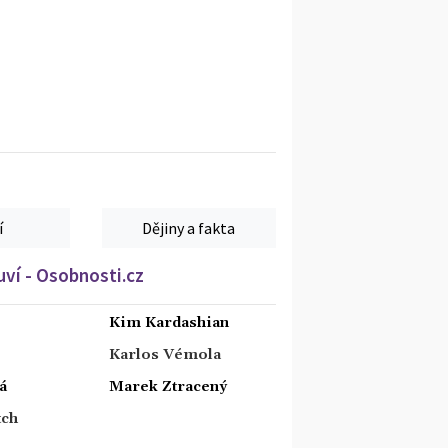
í
Dějiny a fakta
ví - Osobnosti.cz
Kim Kardashian
Karlos Vémola
á
Marek Ztracený
tch