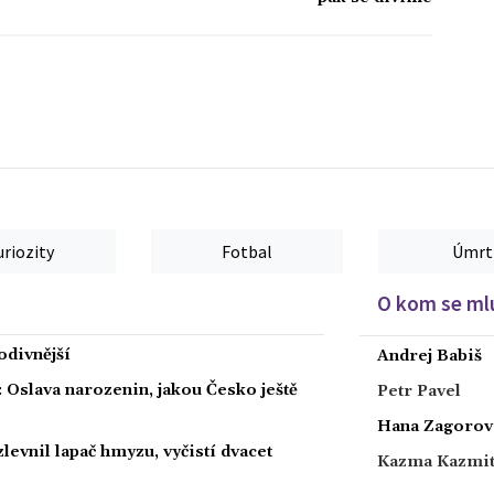
uriozity
Fotbal
Úmrt
O kom se mlu
podivnější
Andrej Babiš
: Oslava narozenin, jakou Česko ještě
Petr Pavel
Hana Zagorov
levnil lapač hmyzu, vyčistí dvacet
Kazma Kazmi