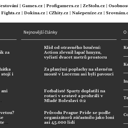
estování
|
Games.cz
|
Profigamers.cz
|
ZeStolu.cz
|
Osobnost
|
Fights.cz
|
Dokina.cz
|
CZhity.cz
|
Našepeníze.cz
|
Srovnám.
Nejnovější články
O 
Klid od otravného bzučení:
K
ik za
Action zlevnil lapač hmyzu,
vyčistí dvacet metrů prostoru
Ko
hátka
Za planými poplachy na slavném
stojí i
mostě v Lucernu asi byli pavouci
In
 ani
Fotbalisté Sparty doplatili na
rotaci v sestavě a prohráli v
T
Mladé Boleslavi 0:2
kvetou?
Průvodu Prague Pride se podle
C
se
organizátorů zúčastnilo jako loni
te
asi 45.000 lidí