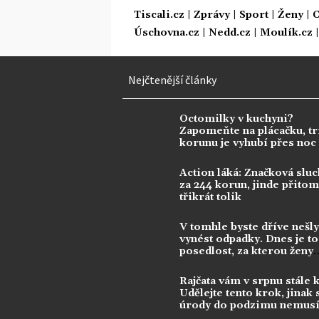
Tiscali.cz
|
Zprávy
|
Sport
|
Ženy
|
C
Úschovna.cz
|
Nedd.cz
|
Moulík.cz
Nejčtenější články
Octomilky v kuchyni?
Zapomeňte na plácačku, tr
korunu je vyhubí přes noc
Action láká: Značková sluc
za 244 korun, jinde přitom 
třikrát tolik
V tomhle byste dříve nešly
vynést odpadky. Dnes je to
posedlost, za kterou ženy
utrácejí tisíce
Rajčata vám v srpnu stále 
Udělejte tento krok, jinak 
úrody do podzimu nemusí
dočkat