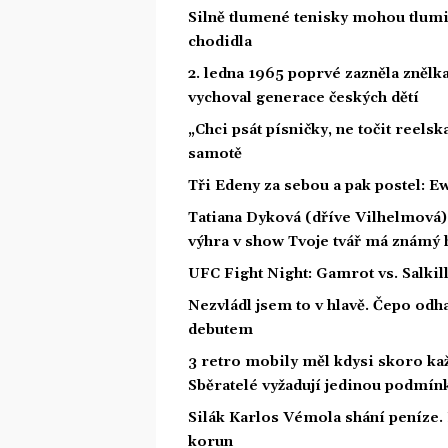
Silně tlumené tenisky mohou tlumit
chodidla
2. ledna 1965 poprvé zazněla znělka
vychoval generace českých dětí
„Chci psát písničky, ne točit reelsk
samotě
Tři Edeny za sebou a pak postel: E
Tatiana Dyková (dříve Vilhelmová): 
výhra v show Tvoje tvář má známý 
UFC Fight Night: Gamrot vs. Salkil
Nezvládl jsem to v hlavě. Čepo odh
debutem
3 retro mobily měl kdysi skoro ka
Sběratelé vyžadují jedinou podmín
Silák Karlos Vémola shání peníze. 
korun