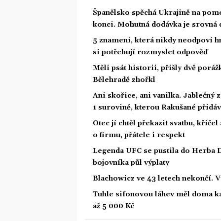
Španělsko spěchá Ukrajině na pomo
konci. Mohutná dodávka je srovná d
5 znamení, která nikdy neodpoví hn
si potřebují rozmyslet odpověď
Měli psát historii, přišly dvě por
Bělehradě zhořkl
Ani skořice, ani vanilka. Jablečný 
1 surovině, kterou Rakušané přidáv
Otec jí chtěl překazit svatbu, křičel
o firmu, přátele i respekt
Legenda UFC se pustila do Herba D
bojovníka půl výplaty
Blachowicz ve 43 letech nekončí. 
Tuhle sifonovou láhev měl doma kaž
až 5 000 Kč