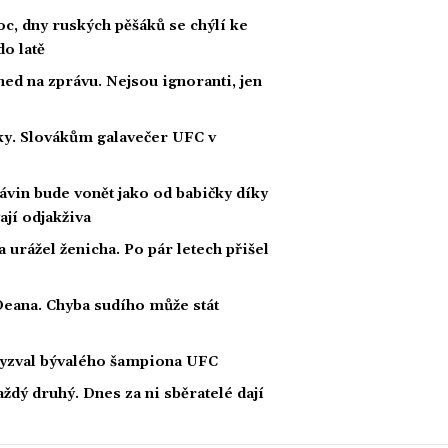
c, dny ruských pěšáků se chýlí ke
o latě
ed na zprávu. Nejsou ignoranti, jen
ážky. Slovákům galavečer UFC v
závin bude vonět jako od babičky díky
ají odjakživa
 a urážel ženicha. Po pár letech přišel
eana. Chyba sudího může stát
Vyzval bývalého šampiona UFC
dý druhý. Dnes za ni sběratelé dají