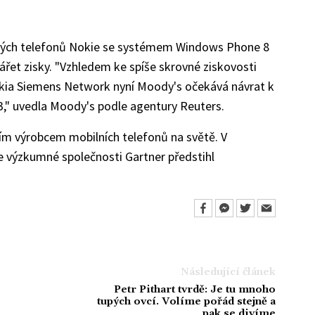
trých telefonů Nokie se systémem Windows Phone 8
tvářet zisky. "Vzhledem ke spíše skrovné ziskovosti
Nokia Siemens Network nyní Moody's očekává návrat k
3," uvedla Moody's podle agentury Reuters.
tším výrobcem mobilních telefonů na světě. V
le výzkumné společnosti Gartner předstihl
Následující článek
Petr Pithart tvrdě: Je tu mnoho
tupých ovcí. Volíme pořád stejně a
pak se divíme