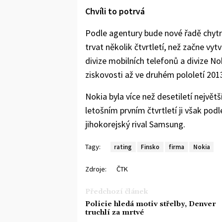
Chvíli to potrvá
Podle agentury bude nové řadě chy
trvat několik čtvrtletí, než začne vy
divize mobilních telefonů a divize 
ziskovosti až ve druhém pololetí 201
Nokia byla více než desetiletí nejvě
letošním prvním čtvrtletí ji však pod
jihokorejský rival Samsung.
Tagy:
rating
Finsko
firma
Nokia
Zdroje:
ČTK
Předchozí článek
Policie hledá motiv střelby, Denver
truchlí za mrtvé