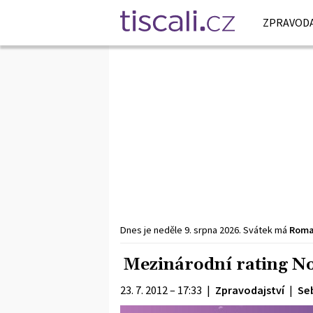
ZPRAVODA
Dnes je
neděle
9. srpna
2026
.
Svátek má
Rom
Mezinárodní rating Nok
23. 7. 2012 – 17:33
|
Zpravodajství
|
Se