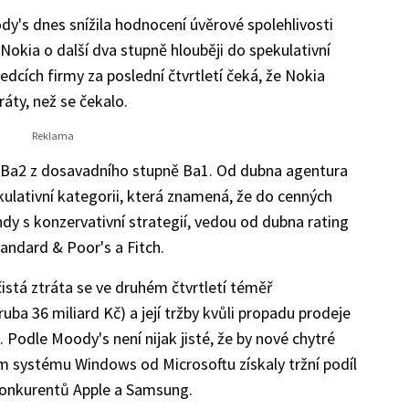
y's dnes snížila hodnocení úvěrové spolehlivosti
Nokia o další dva stupně hlouběji do spekulativní
dcích firmy za poslední čtvrtletí čeká, že Nokia
ráty, než se čekalo.
na Ba2 z dosavadního stupně Ba1. Od dubna agentura
pekulativní kategorii, která znamená, že do cenných
y s konzervativní strategií, vedou od dubna rating
tandard & Poor's a Fitch.
čistá ztráta se ve druhém čtvrtletí téměř
ruba 36 miliard Kč) a její tržby kvůli propadu prodeje
. Podle Moody's není nijak jisté, že by nové chytré
m systému Windows od Microsoftu získaly tržní podíl
onkurentů Apple a Samsung.