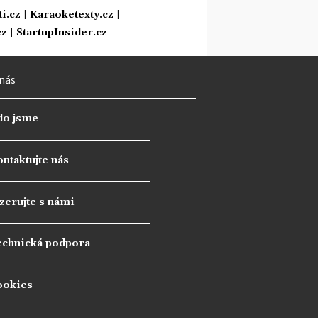
i.cz
|
Karaoketexty.cz
|
cz
|
StartupInsider.cz
nás
do jsme
ntaktujte nás
zerujte s námi
echnická podpora
ookies