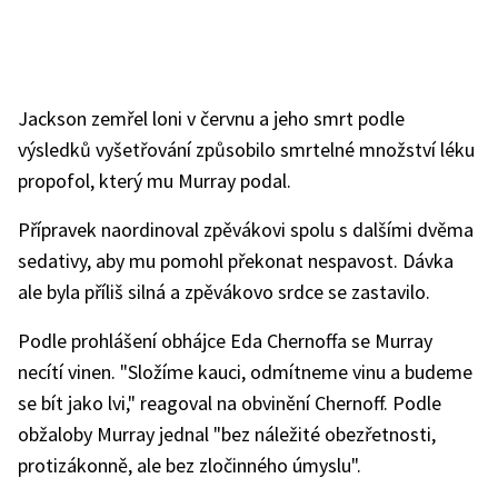
Jackson zemřel loni v červnu a jeho smrt podle
výsledků vyšetřování způsobilo smrtelné množství léku
propofol, který mu Murray podal.
Přípravek naordinoval zpěvákovi spolu s dalšími dvěma
sedativy, aby mu pomohl překonat nespavost. Dávka
ale byla příliš silná a zpěvákovo srdce se zastavilo.
Podle prohlášení obhájce Eda Chernoffa se Murray
necítí vinen. "Složíme kauci, odmítneme vinu a budeme
se bít jako lvi," reagoval na obvinění Chernoff. Podle
obžaloby Murray jednal "bez náležité obezřetnosti,
protizákonně, ale bez zločinného úmyslu".