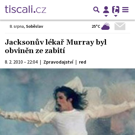
25°C
8. srpna
,
Soběslav
Jacksonův lékař Murray byl
obviněn ze zabití
8. 2. 2010 – 22:04
|
Zpravodajství
|
red