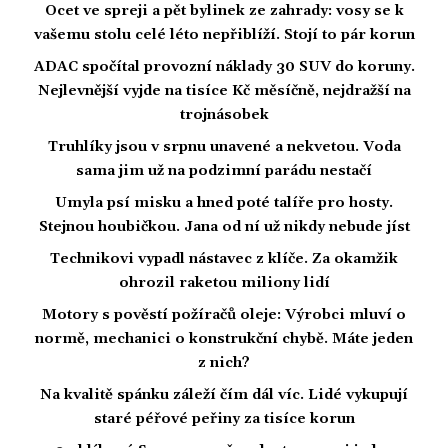
Ocet ve spreji a pět bylinek ze zahrady: vosy se k
vašemu stolu celé léto nepřiblíží. Stojí to pár korun
ADAC spočítal provozní náklady 30 SUV do koruny.
Nejlevnější vyjde na tisíce Kč měsíčně, nejdražší na
trojnásobek
Truhlíky jsou v srpnu unavené a nekvetou. Voda
sama jim už na podzimní parádu nestačí
Umyla psí misku a hned poté talíře pro hosty.
Stejnou houbičkou. Jana od ní už nikdy nebude jíst
Technikovi vypadl nástavec z klíče. Za okamžik
ohrozil raketou miliony lidí
Motory s pověstí požíračů oleje: Výrobci mluví o
normě, mechanici o konstrukční chybě. Máte jeden
z nich?
Na kvalitě spánku záleží čím dál víc. Lidé vykupují
staré péřové peřiny za tisíce korun