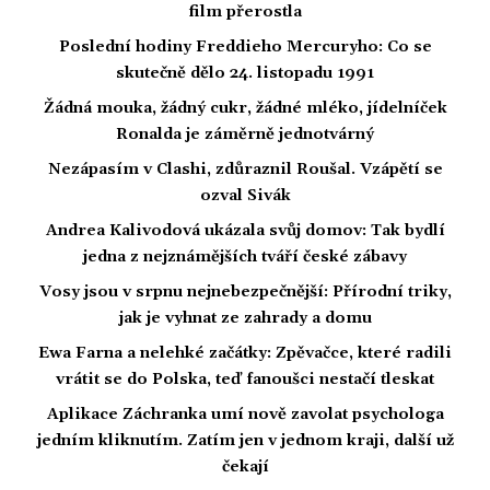
film přerostla
Poslední hodiny Freddieho Mercuryho: Co se
skutečně dělo 24. listopadu 1991
Žádná mouka, žádný cukr, žádné mléko, jídelníček
Ronalda je záměrně jednotvárný
Nezápasím v Clashi, zdůraznil Roušal. Vzápětí se
ozval Sivák
Andrea Kalivodová ukázala svůj domov: Tak bydlí
jedna z nejznámějších tváří české zábavy
Vosy jsou v srpnu nejnebezpečnější: Přírodní triky,
jak je vyhnat ze zahrady a domu
Ewa Farna a nelehké začátky: Zpěvačce, které radili
vrátit se do Polska, teď fanoušci nestačí tleskat
Aplikace Záchranka umí nově zavolat psychologa
jedním kliknutím. Zatím jen v jednom kraji, další už
čekají