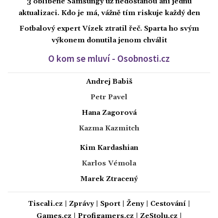
3 oblíbené Samsungy už nedostanou ani jednu
aktualizaci. Kdo je má, vážně tím riskuje každý den
Fotbalový expert Vízek ztratil řeč. Sparta ho svým
výkonem donutila jenom chválit
O kom se mluví - Osobnosti.cz
Andrej Babiš
Petr Pavel
Hana Zagorová
Kazma Kazmitch
Kim Kardashian
Karlos Vémola
Marek Ztracený
Tiscali.cz
|
Zprávy
|
Sport
|
Ženy
|
Cestování
|
Games.cz
|
Profigamers.cz
|
ZeStolu.cz
|