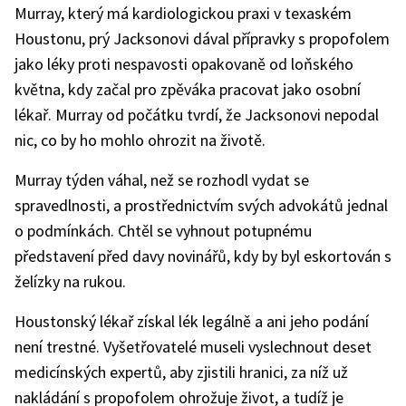
Murray, který má kardiologickou praxi v texaském
Houstonu, prý Jacksonovi dával přípravky s propofolem
jako léky proti nespavosti opakovaně od loňského
května, kdy začal pro zpěváka pracovat jako osobní
lékař. Murray od počátku tvrdí, že Jacksonovi nepodal
nic, co by ho mohlo ohrozit na životě.
Murray týden váhal, než se rozhodl vydat se
spravedlnosti, a prostřednictvím svých advokátů jednal
o podmínkách. Chtěl se vyhnout potupnému
představení před davy novinářů, kdy by byl eskortován s
želízky na rukou.
Houstonský lékař získal lék legálně a ani jeho podání
není trestné. Vyšetřovatelé museli vyslechnout deset
medicínských expertů, aby zjistili hranici, za níž už
nakládání s propofolem ohrožuje život, a tudíž je