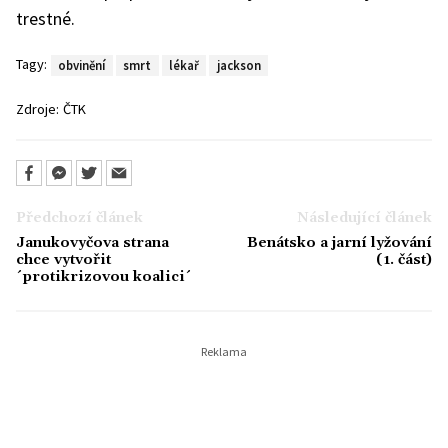
trestné.
Tagy:
obvinění
smrt
lékař
jackson
Zdroje:
ČTK
Předchozí článek
Následující článek
Janukovyčova strana
Benátsko a jarní lyžování
chce vytvořit
(1. část)
´protikrizovou koalici´