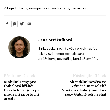
,
,
,
Zdroje:
Extra.cz
zeny.iprima.cz
svetzeny.cz
medium.cz
Jana Strážníková
Sarkastická, rychlá a vždy o krok napřed –
tak by své tempo popsala Jana
Strážníková, novinářka, která už téměř
deset let loví drby, trendy a nečekané
momenty v životě slavných. Psaní o
celebritách pro ni není jen bulvár – je to
Předchozí článek
Následující článek
způsob, jak vystihnout dobu a náladu
Mobilní šatny pro
Skandální nevěra ve
společnosti. Ve volném čase ráda uniká od
fotbalová hřiště:
Výměně manželek?
chaosu světa celebrit – chodí do lesa, čte
Praktické řešení pro
Slintající Luboš mohl na
moderní sportovní
sexy Gábině oči nechat
horory a tajně sbírá staré výtisky časopisů
areály
Bravo.