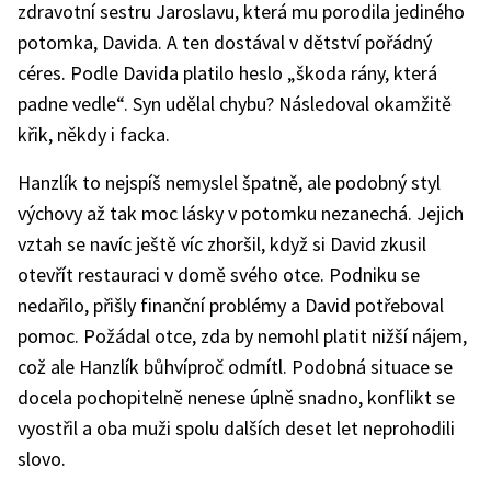
zdravotní sestru Jaroslavu, která mu porodila jediného
potomka, Davida. A ten dostával v dětství pořádný
céres. Podle Davida platilo heslo „škoda rány, která
padne vedle“. Syn udělal chybu? Následoval okamžitě
křik, někdy i facka.
Hanzlík to nejspíš nemyslel špatně, ale podobný styl
výchovy až tak moc lásky v potomku nezanechá. Jejich
vztah se navíc ještě víc zhoršil, když si David zkusil
otevřít restauraci v domě svého otce. Podniku se
nedařilo, přišly finanční problémy a David potřeboval
pomoc. Požádal otce, zda by nemohl platit nižší nájem,
což ale Hanzlík bůhvíproč odmítl. Podobná situace se
docela pochopitelně nenese úplně snadno, konflikt se
vyostřil a oba muži spolu dalších deset let neprohodili
slovo.