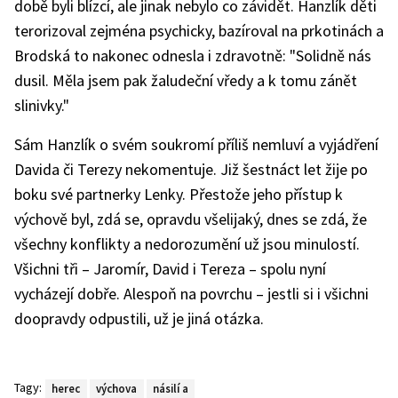
době byli blízcí, ale jinak nebylo co závidět. Hanzlík děti
terorizoval zejména psychicky, bazíroval na prkotinách a
Brodská to nakonec odnesla i zdravotně: "Solidně nás
dusil. Měla jsem pak žaludeční vředy a k tomu zánět
slinivky."
Sám Hanzlík o svém soukromí příliš nemluví a vyjádření
Davida či Terezy nekomentuje. Již šestnáct let žije po
boku své partnerky Lenky. Přestože jeho přístup k
výchově byl, zdá se, opravdu všelijaký, dnes se zdá, že
všechny konflikty a nedorozumění už jsou minulostí.
Všichni tři – Jaromír, David i Tereza – spolu nyní
vycházejí dobře. Alespoň na povrchu – jestli si i všichni
doopravdy odpustili, už je jiná otázka.
Tagy:
herec
výchova
násilí a