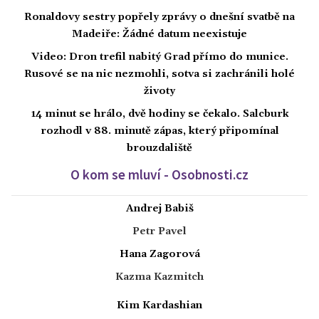
Ronaldovy sestry popřely zprávy o dnešní svatbě na
Madeiře: Žádné datum neexistuje
Video: Dron trefil nabitý Grad přímo do munice.
Rusové se na nic nezmohli, sotva si zachránili holé
životy
14 minut se hrálo, dvě hodiny se čekalo. Salcburk
rozhodl v 88. minutě zápas, který připomínal
brouzdaliště
O kom se mluví - Osobnosti.cz
Andrej Babiš
Petr Pavel
Hana Zagorová
Kazma Kazmitch
Kim Kardashian