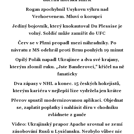
Rogan zpochybnil Usykovu výhru nad
Verhoevenem. Mluví o korupci
Jediný bojovník, který knokautoval Du Plessise je
volný. Soldić může zamířit do UFC
Červ se v Plzni propadl mezi náhradníky. Po
návratu z MS odehrál proti Brnu pouhých 19 minut
Opilý Polák napadl Ukrajince a dva své krajany,
kterým zlomil ruku. „Jste Banderovci,“ křičel na ně
fanaticky
Dva zápasy v NHL a konec. 15 českých hokejistů,
kterým kariéra v nejlepší lize vydržela jen krátce
Přerov spustil modernizovanou aplikaci. Objednat
se, zaplatit poplatky i nahlásit díru v chodníku
zvládnete z gauče
Video: Ukrajinský prapor Apache srovnal se zemí
zásobování Rusů u Lysičansku. Nezbylo vůbec nic