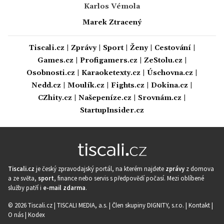
Karlos Vémola
Marek Ztracený
Tiscali.cz
|
Zprávy
|
Sport
|
Ženy
|
Cestování
|
Games.cz
|
Profigamers.cz
|
ZeStolu.cz
|
Osobnosti.cz
|
Karaoketexty.cz
|
Úschovna.cz
|
Nedd.cz
|
Moulík.cz
|
Fights.cz
|
Dokina.cz
|
CZhity.cz
|
Našepeníze.cz
|
Srovnám.cz
|
StartupInsider.cz
Tiscali.cz
je český zpravodajský portál, na kterém najdete
zprávy
z domova
a ze světa,
sport
, finance nebo servis s předpovědí počasí. Mezi oblíbené
služby patří i
e-mail zdarma
.
© 2026 Tiscali.cz |
TISCALI MEDIA, a.s.
|
Člen skupiny DIGNITY, s.r.o.
|
Kontakt
|
O nás
|
Kodex