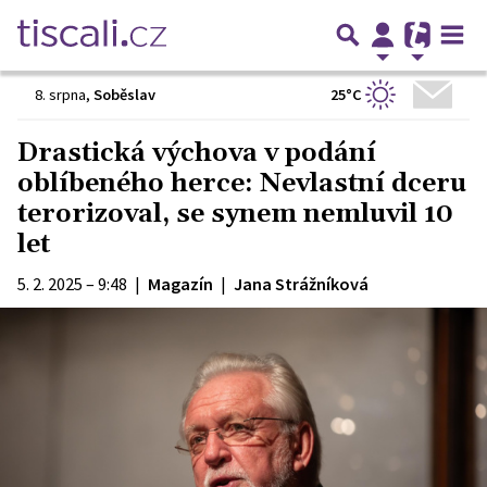
25°C
8. srpna
,
Soběslav
Drastická výchova v podání
oblíbeného herce: Nevlastní dceru
terorizoval, se synem nemluvil 10
let
5. 2. 2025 – 9:48
|
Magazín
|
Jana Strážníková