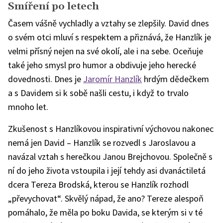
Smíření po letech
Časem vášně vychladly a vztahy se zlepšily. David dnes
o svém otci mluví s respektem a přiznává, že Hanzlík je
velmi přísný nejen na své okolí, ale i na sebe. Oceňuje
také jeho smysl pro humor a obdivuje jeho herecké
dovednosti. Dnes je
Jaromír Hanzlík
hrdým dědečkem
a s Davidem si k sobě našli cestu, i když to trvalo
mnoho let.
Zkušenost s Hanzlíkovou inspirativní výchovou nakonec
nemá jen David – Hanzlík se rozvedl s Jaroslavou a
navázal vztah s herečkou Janou Brejchovou. Společně s
ní do jeho života vstoupila i její tehdy asi dvanáctiletá
dcera Tereza Brodská, kterou se Hanzlík rozhodl
„převychovat“. Skvělý nápad, že ano? Tereze alespoň
pomáhalo, že měla po boku Davida, se kterým si v té