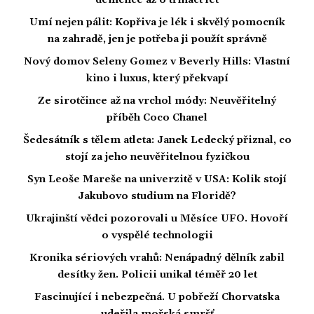
Umí nejen pálit: Kopřiva je lék i skvělý pomocník
na zahradě, jen je potřeba ji použít správně
Nový domov Seleny Gomez v Beverly Hills: Vlastní
kino i luxus, který překvapí
Ze sirotčince až na vrchol módy: Neuvěřitelný
příběh Coco Chanel
Šedesátník s tělem atleta: Janek Ledecký přiznal, co
stojí za jeho neuvěřitelnou fyzičkou
Syn Leoše Mareše na univerzitě v USA: Kolik stojí
Jakubovo studium na Floridě?
Ukrajinští vědci pozorovali u Měsíce UFO. Hovoří
o vyspělé technologii
Kronika sériových vrahů: Nenápadný dělník zabil
desítky žen. Policii unikal téměř 20 let
Fascinující i nebezpečná. U pobřeží Chorvatska
udeřila mořská smršť