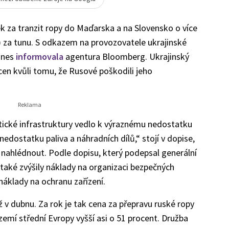
ek za tranzit ropy do Maďarska a na Slovensko o více
) za tunu. S odkazem na provozovatele ukrajinské
dnes
informovala
agentura Bloomberg. Ukrajinský
ucen kvůli tomu, že Rusové poškodili jeho
etické infrastruktury vedlo k výraznému nedostatku
 nedostatku paliva a náhradních dílů,“ stojí v dopise,
ahlédnout. Podle dopisu, který podepsal generální
 také zvýšily náklady na organizaci bezpečných
áklady na ochranu zařízení.
už v dubnu. Za rok je tak cena za přepravu ruské ropy
mí střední Evropy vyšší asi o 51 procent. Družba