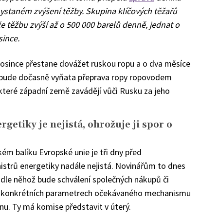
hystaném zvýšení těžby. Skupina klíčových těžařů
že těžbu zvýší až o 500 000 barelů denně, jednat o
since.
rosince přestane dovážet ruskou ropu a o dva měsíce
a bude dočasně vyňata přeprava ropy ropovodem
které západní země zavádějí vůči Rusku za jeho
getiky je nejistá, ohrožuje ji spor o
m balíku Evropské unie je tři dny před
strů energetiky nadále nejistá. Novinářům to dnes
odle něhož bude schválení společných nákupů či
na konkrétních parametrech očekávaného mechanismu
nu. Ty má komise představit v úterý.