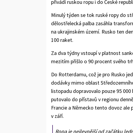
přivádí ruskou ropu i do České republ
Minulý týden se tok ruské ropy do stř
dělostřelecká palba zasáhla transfo
na ukrajinském území. Rusko ten den 
100 raket.
Za dva týdny vstoupí v platnost sank
mezitím přišlo o 90 procent svého tr
Do Rotterdamu, což je pro Rusko jed
dodávky mimo oblast Středozemního
listopadu dopravovalo pouze 95 000 
putovalo do přístavů v regionu denně 
Francie a Německo tento dovoz ale př
v září.
Ropa je nejlevnější od začátku led