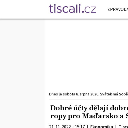
ZPRAVODA
Dnes je
sobota
8. srpna
2026
.
Svátek má
Sobě
Dobré účty dělají dobré
ropy pro Maďarsko a 
21. 11. 2022 – 15:17
|
Ekonomika
|
Tisca