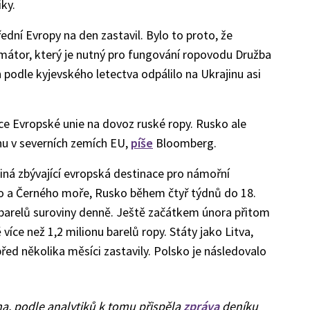
iky.
ední Evropy na den zastavil. Bylo to proto, že
rmátor, který je nutný pro fungování ropovodu Družba
podle kyjevského letectva odpálilo na Ukrajinu asi
ce Evropské unie na dovoz ruské ropy. Rusko ale
hu v severních zemích EU,
píše
Bloomberg.
iná zbývající evropská destinace pro námořní
 a Černého moře, Rusko během čtyř týdnů do 18.
barelů suroviny denně. Ještě začátkem února přitom
více než 1,2 milionu barelů ropy. Státy jako Litva,
ed několika měsíci zastavily. Polsko je následovalo
na, podle analytiků k tomu přispěla
zpráva
deníku