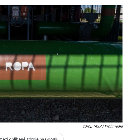
zdroj: TASR / Profimedia
 mezi oblíbené zdroje na Googlu