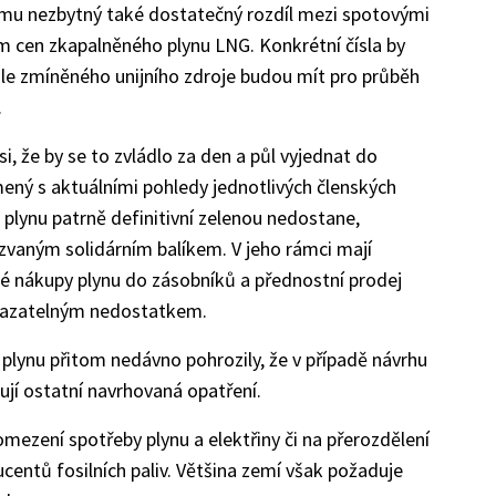
smu nezbytný také dostatečný rozdíl mezi spotovými
 cen zkapalněného plynu LNG. Konkrétní čísla by
le zmíněného unijního zdroje budou mít pro průběh
.
si, že by se to zvládlo za den a půl vyjednat do
mený s aktuálními pohledy jednotlivých členských
lynu patrně definitivní zelenou nedostane,
kzvaným solidárním balíkem. V jeho rámci mají
né nákupy plynu do zásobníků a přednostní prodej
kazatelným nedostatkem.
 plynu přitom nedávno pohrozily, že v případě návrhu
ují ostatní navrhovaná opatření.
omezení spotřeby plynu a elektřiny či na přerozdělení
centů fosilních paliv. Většina zemí však požaduje