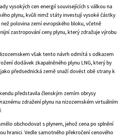
pady vysokých cen energií souvisejících s válkou na
ho plynu, kvůli nimž státy investují vysoké částky
 než polovina zemí evropského bloku, včetně
ounijní zastropování ceny plynu, který zdražuje výrobu
 Nizozemskem však tento návrh odmítá s odkazem
rožení dodávek zkapalněného plynu LNG, který by
e jako předsednická země snaží dovést obě strany k
kendu představila členským zemím obrysy
raznému zdražení plynu na nizozemském virtuálním
.
smělo obchodovat s plynem, jehož cena po splnění
ou hranici. Vedle samotného překročení cenového