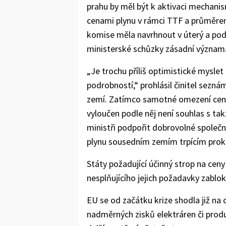
prahu by měl být k aktivaci mechani
cenami plynu v rámci TTF a průměrem
komise měla navrhnout v úterý a pod
ministerské schůzky zásadní význam
„Je trochu příliš optimistické myslet 
podrobností,“ prohlásil činitel sezná
zemí. Zatímco samotné omezení cen p
vyloučen podle něj není souhlas s ta
ministři podpořit dobrovolné společ
plynu sousedním zemím trpícím pro
Státy požadující účinný strop na ceny
nesplňujícího jejich požadavky zablok
EU se od začátku krize shodla již na 
nadměrných zisků elektráren či produ