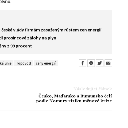
plynu.
 české vlády firmám zasaženým růstem cen energií
í prosincové zálohy na plyn
ěny z 99 procent
ká unie
ropovod
ceny energií
Následující článek
Česko, Maďarsko a Rumunsko čelí
podle Nomury riziku měnové krize