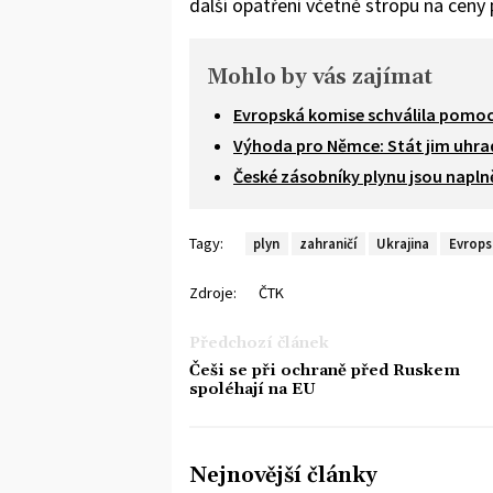
další opatření včetně stropu na ceny 
Mohlo by vás zajímat
Evropská komise schválila pomoc
Výhoda pro Němce: Stát jim uhrad
České zásobníky plynu jsou napln
Tagy:
plyn
zahraničí
Ukrajina
Evrops
Zdroje:
ČTK
Předchozí článek
Češi se při ochraně před Ruskem
spoléhají na EU
Nejnovější články