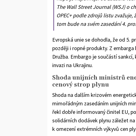
The Wall Street Journal (WSJ) o c
OPEC+ podle zdrojů listu zvažuje, 
tom bude na svém zasedání 4. pro
Evropská unie se dohodla, že od 5. p
později i ropné produkty. Z embarg
Družba. Embargo je součástí sankcí, 
invazi na Ukrajinu.
Shoda unijních ministrů ener
cenový strop plynu
Shoda na dalším krizovém energetické
mimořádným zasedáním unijních mini
řekl dobře informovaný činitel EU, p
solidárních dodávek plynu záležet 
k omezení extrémních výkyvů cen ply