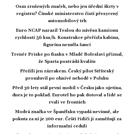
Osm zrušených značek, nebo jen úřední škrty v
registru? Čínské ministerstvo čistí přesycený
automobilový trh
Euro NCAP narazil Teslou do návěsu kamionu
rychlostí 56 km/h. Konstrukce přeřízla kabinu,
figurína neměla šanci
Trenér Priske po fiasku v Mladé Boleslavi přiznal,
že Sparta postrádá kvalitu
Přežili jen zázrakem. Český pilot Stříteský
promluvil po ohnivé nehodě v Polsku
Před 30 lety stál první mobil v Česku jako ojetina,
dnes je to poklad. Eurotel ho pak dotoval a lidé se
rvali ve frontách
Modrá značka ve Španělsku vypadá nevinně, ale
pokuta za ni je 200 eur. Čeští řidiči ji zaměňují za
informační ceduli