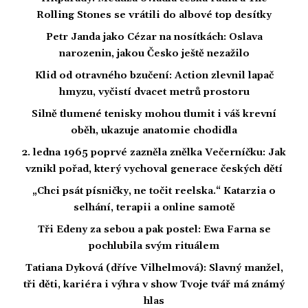
Rolling Stones se vrátili do albové top desítky
Petr Janda jako Cézar na nosítkách: Oslava
narozenin, jakou Česko ještě nezažilo
Klid od otravného bzučení: Action zlevnil lapač
hmyzu, vyčistí dvacet metrů prostoru
Silně tlumené tenisky mohou tlumit i váš krevní
oběh, ukazuje anatomie chodidla
2. ledna 1965 poprvé zazněla znělka Večerníčku: Jak
vznikl pořad, který vychoval generace českých dětí
„Chci psát písničky, ne točit reelska.“ Katarzia o
selhání, terapii a online samotě
Tři Edeny za sebou a pak postel: Ewa Farna se
pochlubila svým rituálem
Tatiana Dyková (dříve Vilhelmová): Slavný manžel,
tři děti, kariéra i výhra v show Tvoje tvář má známý
hlas