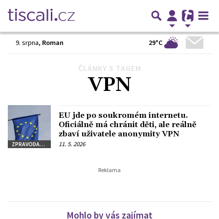
29°C
9. srpna
,
Roman
ČLÁNKY S TAGEM
VPN
EU jde po soukromém internetu.
Oficiálně má chránit děti, ale reálně
zbaví uživatele anonymity VPN
11. 5. 2026
ZPRAVODAJSTVÍ
Mohlo by vás zajímat