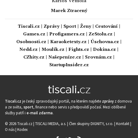
Karlos Vémola
Marek Ztracený
Tiscali.cz
|
Zprávy
|
Sport
|
Ženy
|
Cestování
|
Games.cz
|
Profigamers.cz
|
ZeStolu.cz
|
Osobnosti.cz
|
Karaoketexty.cz
|
Úschovna.cz
|
Nedd.cz
|
Moulík.cz
|
Fights.cz
|
Dokina.cz
|
CZhity.cz
|
Našepeníze.cz
|
Srovnám.cz
|
StartupInsider.cz
Tiscali.cz
je český zpravodajský portál, na kterém najdete
zprávy
z domova
a ze světa,
sport
, finance nebo servis s předpovědí počasí. Mezi oblíbené
služby patří i
e-mail zdarma
.
© 2026 Tiscali.cz |
TISCALI MEDIA, a.s.
|
Člen skupiny DIGNITY, s.r.o.
|
Kontakt
|
O nás
|
Kodex