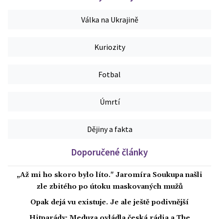
Válka na Ukrajině
Kuriozity
Fotbal
Úmrtí
Dějiny a fakta
Doporučené články
„Až mi ho skoro bylo líto." Jaromíra Soukupa našli
zle zbitého po útoku maskovaných mužů
Opak dejá vu existuje. Je ale ještě podivnější
Hitparády: Meduza ovládla česká rádia a The