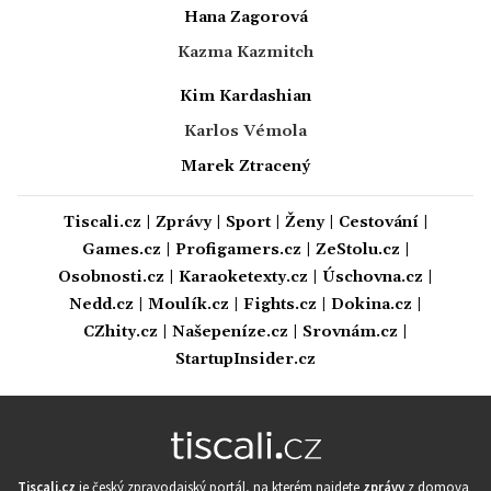
Hana Zagorová
Kazma Kazmitch
Kim Kardashian
Karlos Vémola
Marek Ztracený
Tiscali.cz
|
Zprávy
|
Sport
|
Ženy
|
Cestování
|
Games.cz
|
Profigamers.cz
|
ZeStolu.cz
|
Osobnosti.cz
|
Karaoketexty.cz
|
Úschovna.cz
|
Nedd.cz
|
Moulík.cz
|
Fights.cz
|
Dokina.cz
|
CZhity.cz
|
Našepeníze.cz
|
Srovnám.cz
|
StartupInsider.cz
Tiscali.cz
je český zpravodajský portál, na kterém najdete
zprávy
z domova