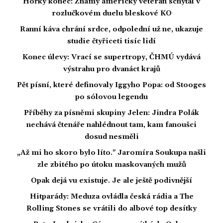
Hořký konec: Známý americký veterán schytal v
rozlučkovém duelu bleskové KO
Ranní káva chrání srdce, odpolední už ne, ukazuje
studie čtyřiceti tisíc lidí
Konec úlevy: Vrací se supertropy, ČHMÚ vydává
výstrahu pro dvanáct krajů
Pět písní, které definovaly Iggyho Popa: od Stooges
po sólovou legendu
Příběhy za písněmi skupiny Jelen: Jindra Polák
nechává čtenáře nahlédnout tam, kam fanoušci
dosud nesměli
„Až mi ho skoro bylo líto." Jaromíra Soukupa našli
zle zbitého po útoku maskovaných mužů
Opak dejá vu existuje. Je ale ještě podivnější
Hitparády: Meduza ovládla česká rádia a The
Rolling Stones se vrátili do albové top desítky