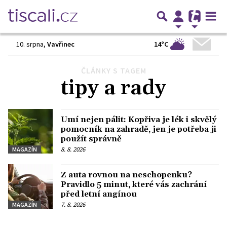
14°C
10. srpna
,
Vavřinec
ČLÁNKY S TAGEM
Předchozí
1
2
3
…
6
Další
tipy a rady
Umí nejen pálit: Kopřiva je lék i skvělý
pomocník na zahradě, jen je potřeba ji
použít správně
8. 8. 2026
MAGAZÍN
Z auta rovnou na neschopenku?
Pravidlo 5 minut, které vás zachrání
před letní angínou
7. 8. 2026
MAGAZÍN