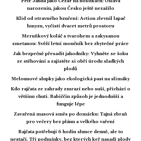
Petr Janda jako Cézar na nosítkách: Oslava
narozenin, jakou Česko ještě nezažilo
Klid od otravného bzučení: Action zlevnil lapač
hmyzu, vyčistí dvacet metrů prostoru
Meruňkový koláč s tvarohem a zakysanou
smetanou: Svěží letní moučník bez zbytečné práce
Jak bezpečně přesadit jahodníky: Vyhněte se šoku
ze stěhování a zajistěte si obří úrodu sladkých
plodů
Melounové slupky jako ekologická past na slimáky
Kdo rajčata ze zahrady zmrazí nebo suší, přichází o
většinu chuti. Babiččin způsob je jednodušší a
funguje lépe
Zavařená masová směs po domácku: Tajná zbraň
pro večery bez plánu a velkého vaření
Rajčata potřebují 6 hodin slunce denně, ale to
nestačí. Tři podmínky, bez kterých keř nasadí plody