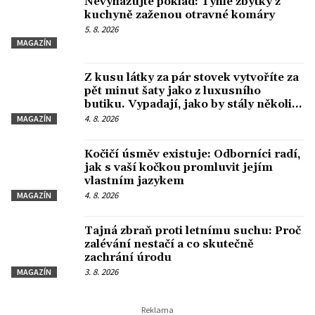
Nevyhazujte poklad: Tyhle zbytky z
kuchyně zaženou otravné komáry
5. 8. 2026
MAGAZÍN
Z kusu látky za pár stovek vytvoříte za
pět minut šaty jako z luxusního
butiku. Vypadají, jako by stály několik
tisíc korun
4. 8. 2026
MAGAZÍN
Kočičí úsměv existuje: Odborníci radí,
jak s vaší kočkou promluvit jejím
vlastním jazykem
4. 8. 2026
MAGAZÍN
Tajná zbraň proti letnímu suchu: Proč
zalévání nestačí a co skutečně
zachrání úrodu
3. 8. 2026
MAGAZÍN