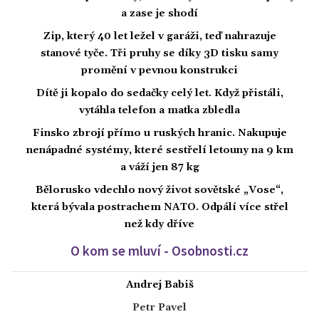
a zase je shodí
Zip, který 40 let ležel v garáži, teď nahrazuje
stanové tyče. Tři pruhy se díky 3D tisku samy
promění v pevnou konstrukci
Dítě ji kopalo do sedačky celý let. Když přistáli,
vytáhla telefon a matka zbledla
Finsko zbrojí přímo u ruských hranic. Nakupuje
nenápadné systémy, které sestřelí letouny na 9 km
a váží jen 87 kg
Bělorusko vdechlo nový život sovětské „Vose“,
která bývala postrachem NATO. Odpálí více střel
než kdy dříve
O kom se mluví - Osobnosti.cz
Andrej Babiš
Petr Pavel