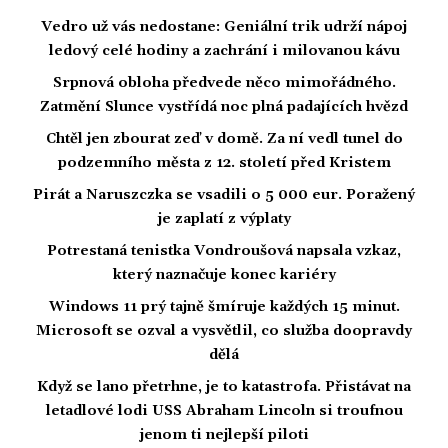
Vedro už vás nedostane: Geniální trik udrží nápoj
ledový celé hodiny a zachrání i milovanou kávu
Srpnová obloha předvede něco mimořádného.
Zatmění Slunce vystřídá noc plná padajících hvězd
Chtěl jen zbourat zeď v domě. Za ní vedl tunel do
podzemního města z 12. století před Kristem
Pirát a Naruszczka se vsadili o 5 000 eur. Poražený
je zaplatí z výplaty
Potrestaná tenistka Vondroušová napsala vzkaz,
který naznačuje konec kariéry
Windows 11 prý tajně šmíruje každých 15 minut.
Microsoft se ozval a vysvětlil, co služba doopravdy
dělá
Když se lano přetrhne, je to katastrofa. Přistávat na
letadlové lodi USS Abraham Lincoln si troufnou
jenom ti nejlepší piloti