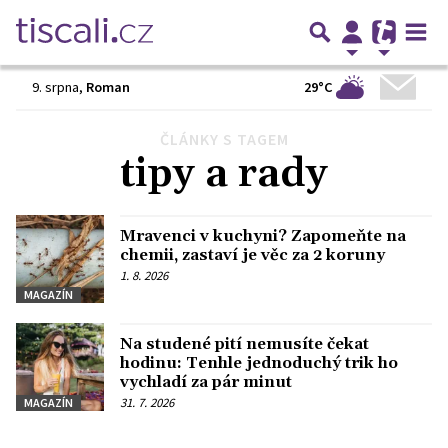
29°C
9. srpna
,
Roman
ČLÁNKY S TAGEM
Předchozí
1
2
3
4
…
6
Další
tipy a rady
Mravenci v kuchyni? Zapomeňte na
chemii, zastaví je věc za 2 koruny
1. 8. 2026
MAGAZÍN
Na studené pití nemusíte čekat
hodinu: Tenhle jednoduchý trik ho
vychladí za pár minut
31. 7. 2026
MAGAZÍN