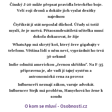
Čínský J-20 může přepsat pravidla leteckého boje.
Velí roji dronů a dokáže jich vyslat desítky
najednou
Čtyřikrát jí stát neposlal důchod. Úřady si totiž
myslí, že je mrtvá. Pětaosmdesátiletá učitelka musí
dokola dokazovat, že žije
WhatsApp má skrytý koš, který žere gigabajty v
telefonu. Většina lidí o něm neví, vyprázdnit ho trvá
30 sekund
Indie odmítá americkou „černou skříňku". Na F-35
připravena je, ale vadí jí tajný systém a
astronomická cena za provoz
Influenceři neznají zákon, varuje advokát.
Influencer Stejk má problém, Hanychová ho žene k
soudu
O kom se mluví - Osobnosti.cz