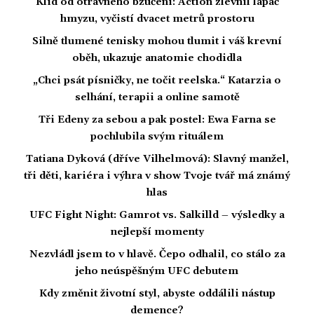
Klid od otravného bzučení: Action zlevnil lapač
hmyzu, vyčistí dvacet metrů prostoru
Silně tlumené tenisky mohou tlumit i váš krevní
oběh, ukazuje anatomie chodidla
„Chci psát písničky, ne točit reelska.“ Katarzia o
selhání, terapii a online samotě
Tři Edeny za sebou a pak postel: Ewa Farna se
pochlubila svým rituálem
Tatiana Dyková (dříve Vilhelmová): Slavný manžel,
tři děti, kariéra i výhra v show Tvoje tvář má známý
hlas
UFC Fight Night: Gamrot vs. Salkilld – výsledky a
nejlepší momenty
Nezvládl jsem to v hlavě. Čepo odhalil, co stálo za
jeho neúspěšným UFC debutem
Kdy změnit životní styl, abyste oddálili nástup
demence?