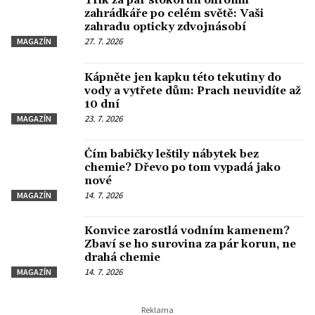
Trik za pár stokorun ohromil
zahrádkáře po celém světě: Vaši
zahradu opticky zdvojnásobí
27. 7. 2026
MAGAZÍN
Kápněte jen kapku této tekutiny do
vody a vytřete dům: Prach neuvidíte až
10 dní
23. 7. 2026
MAGAZÍN
Čím babičky leštily nábytek bez
chemie? Dřevo po tom vypadá jako
nové
14. 7. 2026
MAGAZÍN
Konvice zarostlá vodním kamenem?
Zbaví se ho surovina za pár korun, ne
drahá chemie
14. 7. 2026
MAGAZÍN