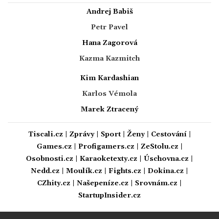
Andrej Babiš
Petr Pavel
Hana Zagorová
Kazma Kazmitch
Kim Kardashian
Karlos Vémola
Marek Ztracený
Tiscali.cz
|
Zprávy
|
Sport
|
Ženy
|
Cestování
|
Games.cz
|
Profigamers.cz
|
ZeStolu.cz
|
Osobnosti.cz
|
Karaoketexty.cz
|
Úschovna.cz
|
Nedd.cz
|
Moulík.cz
|
Fights.cz
|
Dokina.cz
|
CZhity.cz
|
Našepeníze.cz
|
Srovnám.cz
|
StartupInsider.cz