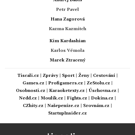
Petr Pavel
Hana Zagorová
Kazma Kazmitch
Kim Kardashian
Karlos Vémola
Marek Ztracený
Tiscali.cz
|
Zprávy
|
Sport
|
Ženy
|
Cestování
|
Games.cz
|
Profigamers.cz
|
ZeStolu.cz
|
Osobnosti.cz
|
Karaoketexty.cz
|
Úschovna.cz
|
Nedd.cz
|
Moulík.cz
|
Fights.cz
|
Dokina.cz
|
CZhity.cz
|
Našepeníze.cz
|
Srovnám.cz
|
StartupInsider.cz