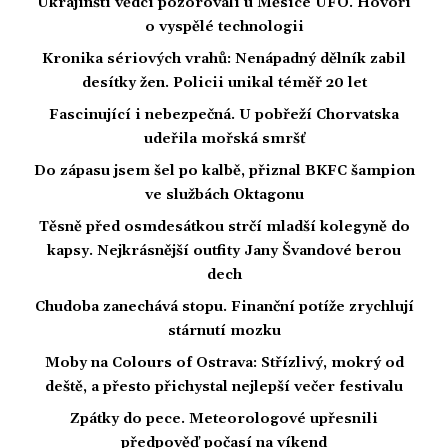
Ukrajinští vědci pozorovali u Měsíce UFO. Hovoří
o vyspělé technologii
Kronika sériových vrahů: Nenápadný dělník zabil
desítky žen. Policii unikal téměř 20 let
Fascinující i nebezpečná. U pobřeží Chorvatska
udeřila mořská smršť
Do zápasu jsem šel po kalbě, přiznal BKFC šampion
ve službách Oktagonu
Těsně před osmdesátkou strčí mladší kolegyně do
kapsy. Nejkrásnější outfity Jany Švandové berou
dech
Chudoba zanechává stopu. Finanční potíže zrychlují
stárnutí mozku
Moby na Colours of Ostrava: Střízlivý, mokrý od
deště, a přesto přichystal nejlepší večer festivalu
Zpátky do pece. Meteorologové upřesnili
předpověď počasí na víkend