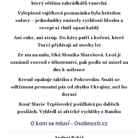
který většina zahrádkářů vynechá
Vylepšená vajíčková pomazánka byla hvězdou
oslavy – jednohubky zmizely rychlostí blesku a
recept si chtěl opsat každý
Ani cukr, ani sirup. Do kávy patří 1 koření, které
Turci přidávají už stovky let
Ze sta na nulu, říká Monika Marešová. Leoš jí
oznámil rozvod v těhotenství, pak podle ní mizel na
dny k milence
Kreml opakuje taktiku z Pokrovsku. Snaží se
odříznout pevnostní pás od zbytku Ukrajiny, než ho
dorazí
Kouč Slavie Trpišovský pošilhává po dalších
posilách. Vyhlédl si africké rychlíky z Baníku
O kom se mluví - Osobnosti.cz
Andrej Babiš