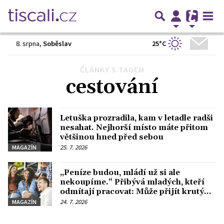
25°C
8. srpna
,
Soběslav
ČLÁNKY S TAGEM
Předchozí
1
2
3
…
63
Další
cestování
Letuška prozradila, kam v letadle radši
nesahat. Nejhorší místo máte přitom
většinou hned před sebou
25. 7. 2026
MAGAZÍN
„Peníze budou, mládí už si ale
nekoupíme.“ Přibývá mladých, kteří
odmítají pracovat: Může přijít krutý
návrat do reality, říká odbornice
24. 7. 2026
MAGAZÍN