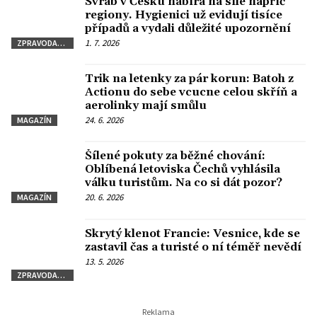
Svrab v Česku nabírá na síle napříč
regiony. Hygienici už evidují tisíce
případů a vydali důležité upozornění
1. 7. 2026
ZPRAVODAJSTVÍ
Trik na letenky za pár korun: Batoh z
Actionu do sebe vcucne celou skříň a
aerolinky mají smůlu
24. 6. 2026
MAGAZÍN
Šílené pokuty za běžné chování:
Oblíbená letoviska Čechů vyhlásila
válku turistům. Na co si dát pozor?
20. 6. 2026
MAGAZÍN
Skrytý klenot Francie: Vesnice, kde se
zastavil čas a turisté o ní téměř nevědí
13. 5. 2026
ZPRAVODAJSTVÍ