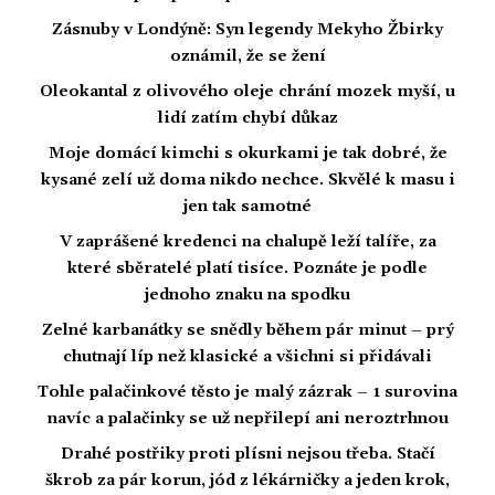
Zásnuby v Londýně: Syn legendy Mekyho Žbirky
oznámil, že se žení
Oleokantal z olivového oleje chrání mozek myší, u
lidí zatím chybí důkaz
Moje domácí kimchi s okurkami je tak dobré, že
kysané zelí už doma nikdo nechce. Skvělé k masu i
jen tak samotné
V zaprášené kredenci na chalupě leží talíře, za
které sběratelé platí tisíce. Poznáte je podle
jednoho znaku na spodku
Zelné karbanátky se snědly během pár minut – prý
chutnají líp než klasické a všichni si přidávali
Tohle palačinkové těsto je malý zázrak – 1 surovina
navíc a palačinky se už nepřilepí ani neroztrhnou
Drahé postřiky proti plísni nejsou třeba. Stačí
škrob za pár korun, jód z lékárničky a jeden krok,