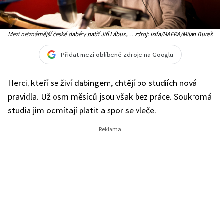
Mezi nejznámější české dabéry patří Jiří Lábus,
zdroj: isifa/MAFRA/Milan Bureš
který propůjčil svůj hlas Marge Simpsonové
Přidat mezi oblíbené zdroje na Googlu
Herci, kteří se živí dabingem, chtějí po studiích nová
pravidla. Už osm měsíců jsou však bez práce. Soukromá
studia jim odmítají platit a spor se vleče.