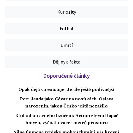
Kuriozity
Fotbal
Úmrtí
Dějiny a fakta
Doporučené články
Opak dejá vu existuje. Je ale ještě podivnější
Petr Janda jako Cézar na nosítkách: Oslava
narozenin, jakou Česko ještě nezažilo
Klid od otravného bzučení: Action zlevnil lapač
hmyzu, vyčistí dvacet metrů prostoru
Silně tlumené tenisky mohou tlumit i váš krevní