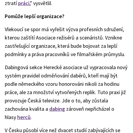
ztratí
práci
," vysvětlil.
Pomůže lepší organizace?
Vlekoucí se spor má vyřešit výzva profesních sdružení,
kterou zaštítí Asociace režisérů a scenáristů. Vznikne
zastřešující organizace, která bude bojovat za lepší
podmínky a práva pracovníků ve filmařském průmyslu.
Dabingová sekce Herecké asociace už vypracovala nový
systém pravidel odměňování dabérů, kteří mají být
podle německého vzoru honorováni nikoli za hodinu
práce, ale za množství vytvořených replik. Tuto praxi již
provozuje Česká televize. Jde o to, aby zůstala
zachována kvalita a
dabing
zároveň nepřicházel o
hlasy
herců
.
V Česku působí více než dvacet studií zabývajících se