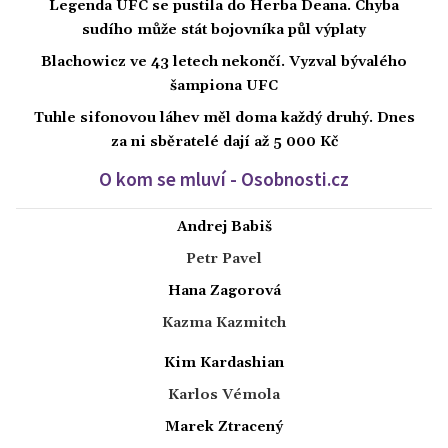
Legenda UFC se pustila do Herba Deana. Chyba
sudího může stát bojovníka půl výplaty
Blachowicz ve 43 letech nekončí. Vyzval bývalého
šampiona UFC
Tuhle sifonovou láhev měl doma každý druhý. Dnes
za ni sběratelé dají až 5 000 Kč
O kom se mluví - Osobnosti.cz
Andrej Babiš
Petr Pavel
Hana Zagorová
Kazma Kazmitch
Kim Kardashian
Karlos Vémola
Marek Ztracený