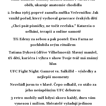
oběh, ukazuje anatomie chodidla
2. ledna 1965 poprvé zazněla znělka Večerníčku: Jak
vznikl pořad, který vychoval generace českých dětí
„Chci psát písničky, ne točit reelska.“ Katarzia o
selhání, terapii a online samotě
Tři Edeny za sebou a pak postel: Ewa Farna se
pochlubila svým rituálem
Tatiana Dyková (dříve Vilhelmová): Slavný manžel,
tři děti, kariéra i výhra v show Tvoje tvář má známý
hlas
UFC Fight Night: Gamrot vs. Salkilld – výsledky a
nejlepší momenty
Nezvládl jsem to v hlavě. Čepo odhalil, co stálo za
jeho neúspěšným UFC debutem
3 retro mobily měl kdysi skoro každý, dnes vám
vynesou i milion. Sběratelé vyžadují jedinou