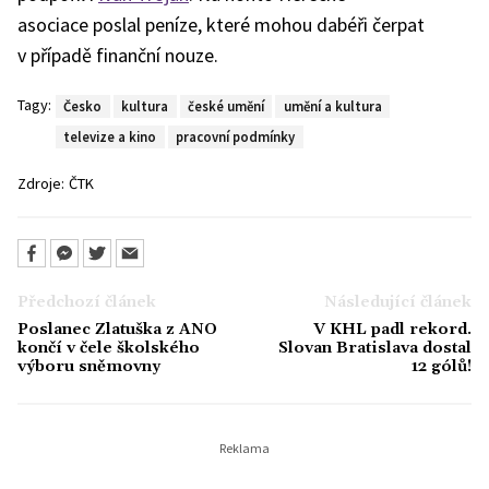
asociace poslal peníze, které mohou dabéři čerpat
v případě finanční nouze.
Tagy:
Česko
kultura
české umění
umění a kultura
televize a kino
pracovní podmínky
Zdroje:
ČTK
Předchozí článek
Následující článek
Poslanec Zlatuška z ANO
V KHL padl rekord.
končí v čele školského
Slovan Bratislava dostal
výboru sněmovny
12 gólů!