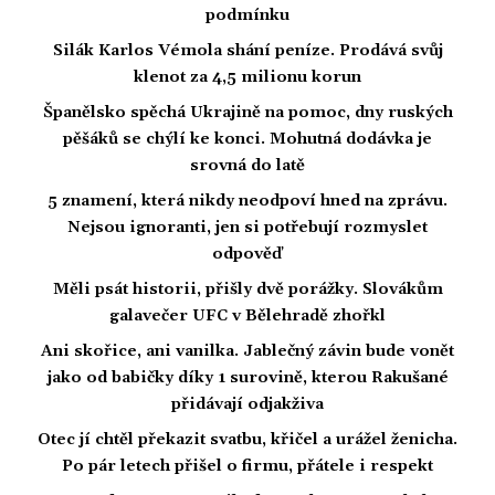
podmínku
Silák Karlos Vémola shání peníze. Prodává svůj
klenot za 4,5 milionu korun
Španělsko spěchá Ukrajině na pomoc, dny ruských
pěšáků se chýlí ke konci. Mohutná dodávka je
srovná do latě
5 znamení, která nikdy neodpoví hned na zprávu.
Nejsou ignoranti, jen si potřebují rozmyslet
odpověď
Měli psát historii, přišly dvě porážky. Slovákům
galavečer UFC v Bělehradě zhořkl
Ani skořice, ani vanilka. Jablečný závin bude vonět
jako od babičky díky 1 surovině, kterou Rakušané
přidávají odjakživa
Otec jí chtěl překazit svatbu, křičel a urážel ženicha.
Po pár letech přišel o firmu, přátele i respekt