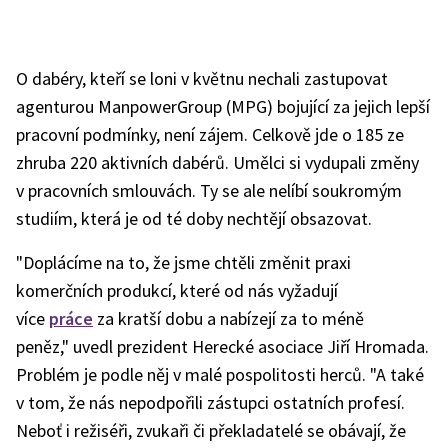
O dabéry, kteří se loni v květnu nechali zastupovat
agenturou ManpowerGroup (MPG) bojující za jejich lepší
pracovní podmínky, není zájem. Celkově jde o 185 ze
zhruba 220 aktivních dabérů. Umělci si vydupali změny
v pracovních smlouvách. Ty se ale nelíbí soukromým
studiím, která je od té doby nechtějí obsazovat.
"Doplácíme na to, že jsme chtěli změnit praxi
komerčních produkcí, které od nás vyžadují
více
práce
za kratší dobu a nabízejí za to méně
peněz," uvedl prezident Herecké asociace Jiří Hromada.
Problém je podle něj v malé pospolitosti herců. "A také
v tom, že nás nepodpořili zástupci ostatních profesí.
Neboť i režiséři, zvukaři či překladatelé se obávají, že