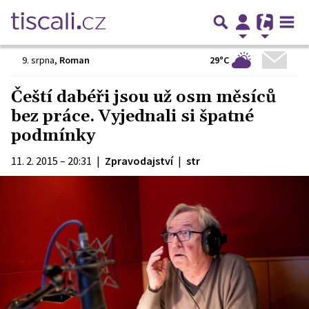
29°C
9. srpna
,
Roman
Čeští dabéři jsou už osm měsíců
bez práce. Vyjednali si špatné
podmínky
11. 2. 2015 – 20:31
|
Zpravodajství
|
str