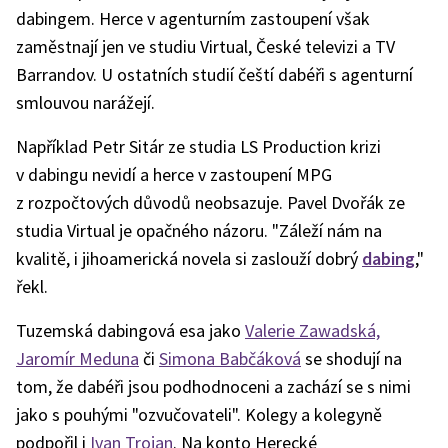
dabingem. Herce v agenturním zastoupení však
zaměstnají jen ve studiu Virtual, České televizi a TV
Barrandov. U ostatních studií čeští dabéři s agenturní
smlouvou narážejí.
Například Petr Sitár ze studia LS Production krizi
v dabingu nevidí a herce v zastoupení MPG
z rozpočtových důvodů neobsazuje. Pavel Dvořák ze
studia Virtual je opačného názoru. "Záleží nám na
kvalitě, i jihoamerická novela si zaslouží dobrý
dabing
,"
řekl.
Tuzemská dabingová esa jako
Valerie Zawadská,
Jaromír Meduna
či
Simona Babčáková
se shodují na
tom, že dabéři jsou podhodnoceni a zachází se s nimi
jako s pouhými "ozvučovateli". Kolegy a kolegyně
podpořil i
Ivan Trojan
. Na konto Herecké