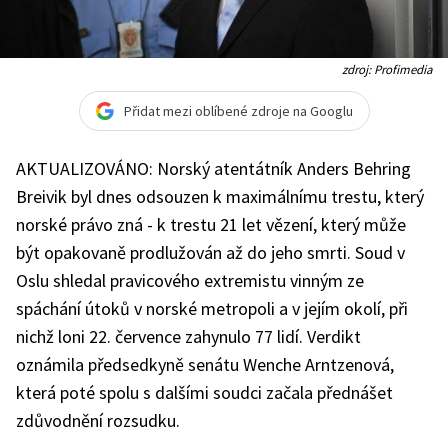
zdroj: Profimedia
Přidat mezi oblíbené zdroje na Googlu
AKTUALIZOVÁNO: Norský atentátník Anders Behring
Breivik byl dnes odsouzen k maximálnímu trestu, který
norské právo zná - k trestu 21 let vězení, který může
být opakovaně prodlužován až do jeho smrti. Soud v
Oslu shledal pravicového extremistu vinným ze
spáchání útoků v norské metropoli a v jejím okolí, při
nichž loni 22. července zahynulo 77 lidí. Verdikt
oznámila předsedkyně senátu Wenche Arntzenová,
která poté spolu s dalšími soudci začala přednášet
zdůvodnění rozsudku.