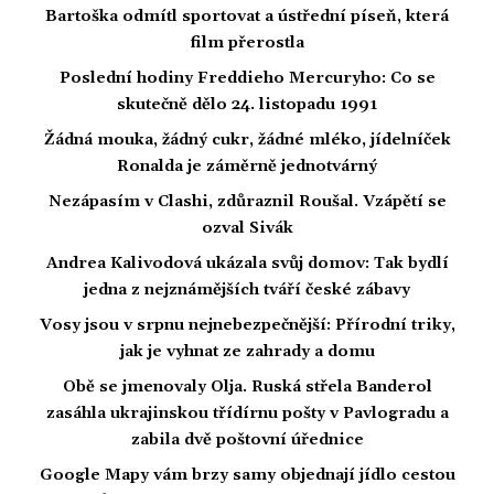
Bartoška odmítl sportovat a ústřední píseň, která
film přerostla
Poslední hodiny Freddieho Mercuryho: Co se
skutečně dělo 24. listopadu 1991
Žádná mouka, žádný cukr, žádné mléko, jídelníček
Ronalda je záměrně jednotvárný
Nezápasím v Clashi, zdůraznil Roušal. Vzápětí se
ozval Sivák
Andrea Kalivodová ukázala svůj domov: Tak bydlí
jedna z nejznámějších tváří české zábavy
Vosy jsou v srpnu nejnebezpečnější: Přírodní triky,
jak je vyhnat ze zahrady a domu
Obě se jmenovaly Olja. Ruská střela Banderol
zasáhla ukrajinskou třídírnu pošty v Pavlogradu a
zabila dvě poštovní úřednice
Google Mapy vám brzy samy objednají jídlo cestou