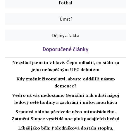
Fotbal
Úmrtí
Dějiny a fakta
Doporučené články
Nezvládl jsem to v hlavě. Čepo odhalil, co stálo za
jeho neúspěšným UFC debutem
Kdy změnit životní styl, abyste oddálili nástup
demence?
Vedro už vás nedostane: Geniální trik udrží nápoj
ledový celé hodiny a zachrání i milovanou kávu
Srpnová obloha předvede něco mimořádného.
Zatmění Slunce vystřídá noc plná padajících hvězd
Líbáš jako bůh: Poledňáková dostala stopku,