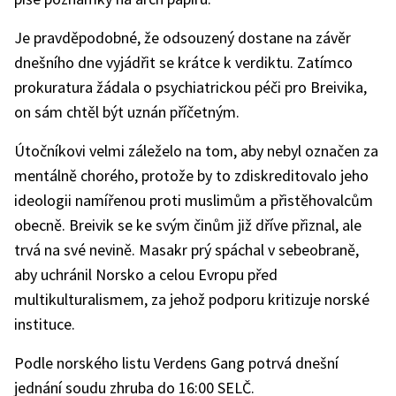
Je pravděpodobné, že odsouzený dostane na závěr
dnešního dne vyjádřit se krátce k verdiktu. Zatímco
prokuratura žádala o psychiatrickou péči pro Breivika,
on sám chtěl být uznán příčetným.
Útočníkovi velmi záleželo na tom, aby nebyl označen za
mentálně chorého, protože by to zdiskreditovalo jeho
ideologii namířenou proti muslimům a přistěhovalcům
obecně. Breivik se ke svým činům již dříve přiznal, ale
trvá na své nevině. Masakr prý spáchal v sebeobraně,
aby uchránil Norsko a celou Evropu před
multikulturalismem, za jehož podporu kritizuje norské
instituce.
Podle norského listu Verdens Gang potrvá dnešní
jednání soudu zhruba do 16:00 SELČ.