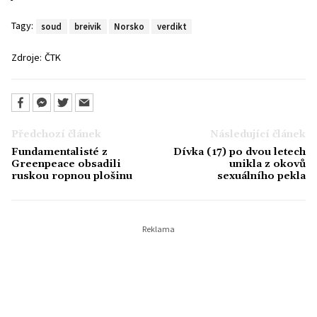
Tagy:
soud
breivik
Norsko
verdikt
Zdroje:
ČTK
Předchozí článek
Následující článek
Fundamentalisté z
Dívka (17) po dvou letech
Greenpeace obsadili
unikla z okovů
ruskou ropnou plošinu
sexuálního pekla