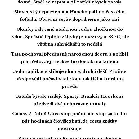
domů. Stačí se zeptat a AI zařídí zbytek za vás
Slovenský reprezentant Hancko pálí do českého
fotbalu: Obávám se, že dopadneme jako oni
Okurky zalévané studenou vodou zhořknou do
týdne. Správná teplota zálivky je mezi 25 a 28 °C, ale
většina zahrádkářů to nedělá
Táta pochoval předčasně narozenou dceru a políbil
ji na čelo. Její reakce ho dostala na kolena
Jedna aplikace slibuje slunce, druhá déšť. Proč se
předpovědi počasí v telefonu tak liší a která má
pravdu
Ostuda bývalé naděje Sparty. Brankář Heerkens
předvedl dvě nehorázné minely
Galaxy Z Fold8 Ultra stojí jmění, ale stojí za to. Po
pár hodinách člověk zjistí, že cesta zpátky
neexistuje
Rusové věští zkázu Kyjeva a zvěstují raketový