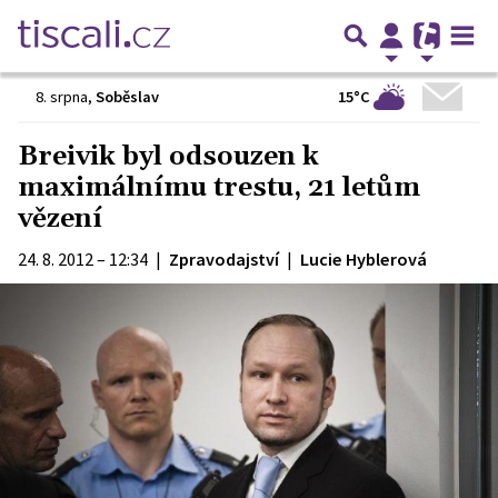
15°C
8. srpna
,
Soběslav
Breivik byl odsouzen k
maximálnímu trestu, 21 letům
vězení
24. 8. 2012 – 12:34
|
Zpravodajství
|
Lucie Hyblerová