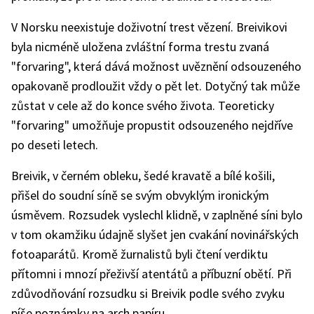
V Norsku neexistuje doživotní trest vězení. Breivikovi
byla nicméně uložena zvláštní forma trestu zvaná
"forvaring", která dává možnost uvěznění odsouzeného
opakovaně prodloužit vždy o pět let. Dotyčný tak může
zůstat v cele až do konce svého života. Teoreticky
"forvaring" umožňuje propustit odsouzeného nejdříve
po deseti letech.
Breivik, v černém obleku, šedé kravatě a bílé košili,
přišel do soudní síně se svým obvyklým ironickým
úsměvem. Rozsudek vyslechl klidně, v zaplněné síni bylo
v tom okamžiku údajně slyšet jen cvakání novinářských
fotoaparátů. Kromě žurnalistů byli čtení verdiktu
přítomni i mnozí přeživší atentátů a příbuzní obětí. Při
zdůvodňování rozsudku si Breivik podle svého zvyku
píše poznámky na arch papíru.