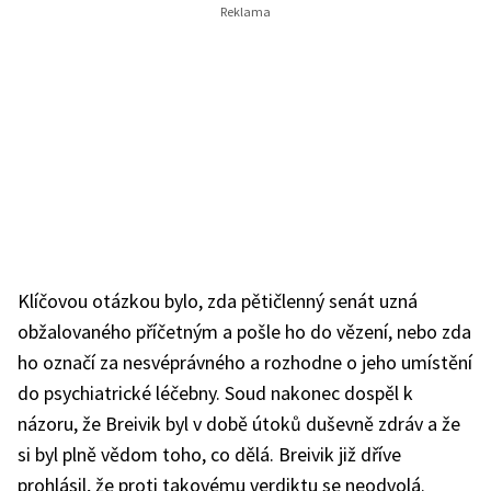
Klíčovou otázkou bylo, zda pětičlenný senát uzná
obžalovaného příčetným a pošle ho do vězení, nebo zda
ho označí za nesvéprávného a rozhodne o jeho umístění
do psychiatrické léčebny. Soud nakonec dospěl k
názoru, že Breivik byl v době útoků duševně zdráv a že
si byl plně vědom toho, co dělá. Breivik již dříve
prohlásil, že proti takovému verdiktu se neodvolá.