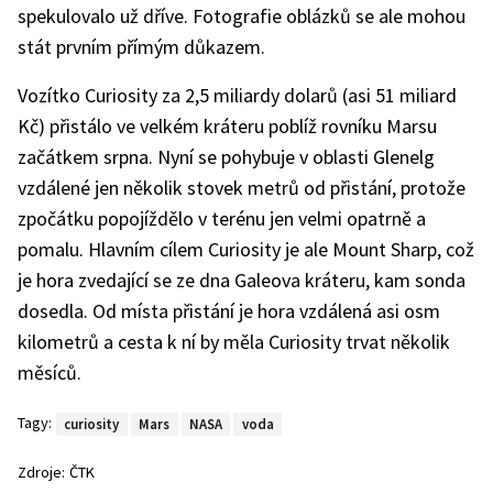
spekulovalo už dříve. Fotografie oblázků se ale mohou
stát prvním přímým důkazem.
Vozítko Curiosity za 2,5 miliardy dolarů (asi 51 miliard
Kč) přistálo ve velkém kráteru poblíž rovníku Marsu
začátkem srpna. Nyní se pohybuje v oblasti Glenelg
vzdálené jen několik stovek metrů od přistání, protože
zpočátku popojíždělo v terénu jen velmi opatrně a
pomalu. Hlavním cílem Curiosity je ale Mount Sharp, což
je hora zvedající se ze dna Galeova kráteru, kam sonda
dosedla. Od místa přistání je hora vzdálená asi osm
kilometrů a cesta k ní by měla Curiosity trvat několik
měsíců.
Tagy:
curiosity
Mars
NASA
voda
Zdroje:
ČTK