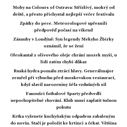
Moby na Colours of Ostrava: Střízlivý, mokrý od
deště, a přesto přichystal nejlepší večer festivalu
Zpátky do pece. Meteorologové upřesnili
předpověď počasí na víkend
Zásnuby v Londýně: Syn legendy Mekyho Žbirky
oznámil, že se žení
Oleokantal z olivového oleje chrání mozek myší, u
lidí zatím chybí důkaz
Ruská hydra pomalu ztrácí hlavy. Generálmajor
zemřel při výbuchu před moskevskou restaurací,
když slavil narozeniny šéfa vzdušných sil
Fanoušci fotbalové Sparty předvedli
nepochopitelné chování. Klub musí zaplatit tučnou
pokutu
Krtka vyženete kuchyňským odpadem zabaleným
do novin. Stačí je položit ke krtinci a čekat. Většina