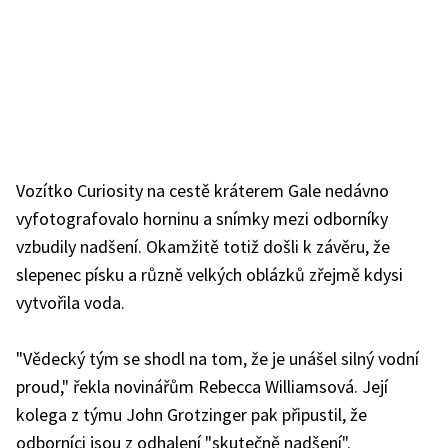
Vozítko Curiosity na cestě kráterem Gale nedávno
vyfotografovalo horninu a snímky mezi odborníky
vzbudily nadšení. Okamžitě totiž došli k závěru, že
slepenec písku a různě velkých oblázků zřejmě kdysi
vytvořila voda.
"
Vědecký tým se shodl na tom, že je unášel silný vodní
proud," řekla novinářům Rebecca Williamsová. Její
kolega z týmu John Grotzinger pak připustil, že
odborníci jsou z odhalení "skutečně nadšení".