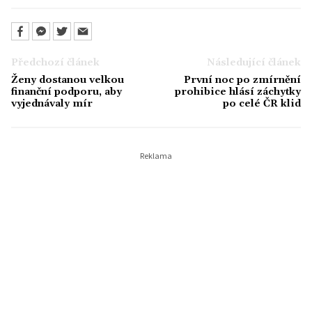
Předchozí článek
Následující článek
Ženy dostanou velkou
První noc po zmírnění
finanční podporu, aby
prohibice hlásí záchytky
vyjednávaly mír
po celé ČR klid