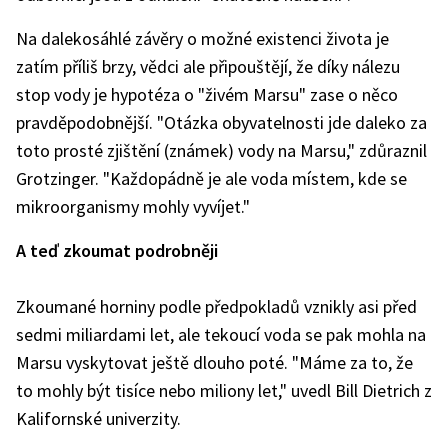
Na dalekosáhlé závěry o možné existenci života je
zatím příliš brzy, vědci ale připouštějí, že díky nálezu
stop vody je hypotéza o "živém Marsu" zase o něco
pravděpodobnější. "Otázka obyvatelnosti jde daleko za
toto prosté zjištění (známek) vody na Marsu," zdůraznil
Grotzinger. "Každopádně je ale voda místem, kde se
mikroorganismy mohly vyvíjet."
A teď zkoumat podrobněji
Zkoumané horniny podle předpokladů vznikly asi před
sedmi miliardami let, ale tekoucí voda se pak mohla na
Marsu vyskytovat ještě dlouho poté. "Máme za to, že
to mohly být tisíce nebo miliony let," uvedl Bill Dietrich z
Kalifornské univerzity.