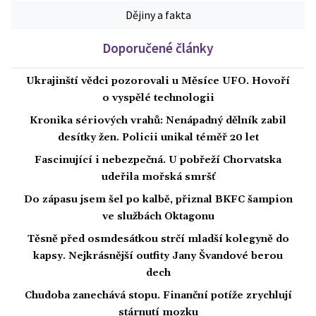
Dějiny a fakta
Doporučené články
Ukrajinští vědci pozorovali u Měsíce UFO. Hovoří
o vyspělé technologii
Kronika sériových vrahů: Nenápadný dělník zabil
desítky žen. Policii unikal téměř 20 let
Fascinující i nebezpečná. U pobřeží Chorvatska
udeřila mořská smršť
Do zápasu jsem šel po kalbě, přiznal BKFC šampion
ve službách Oktagonu
Těsně před osmdesátkou strčí mladší kolegyně do
kapsy. Nejkrásnější outfity Jany Švandové berou
dech
Chudoba zanechává stopu. Finanční potíže zrychlují
stárnutí mozku