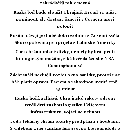
zahrádkářů tohle nezná
Ruská loď bude sloužit Ukrajině. Kreml se může
pominout, ale dostane šanci ji v Černém moři
potopit
Rusům dávají po hubě dobrovolníci z 72 zemí světa.
Skoro polovina jich přijela z Latinské Ameriky
Chci chránit mladé dívky, neměly by hrát proti
biologickým mužům, říká hvězda ženské NBA
Cunninghamová
Záchranáři nechtěli rozbít okno sanitky, protože se
báli platit opravu. Pacient s rakovinou uvnitř trpěl
45 minut
Rusko hoří, selhává. Ukrajinské rakety a drony
tvrdě drtí ruskou logistiku i klíčovou
infrastrukturu, vojáci se nehnou
Jód z lékárny chrání okurky před plísní i houbami.
S chlebem z něj vznikne hnojivo, po kterém plodí o