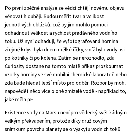
Po první zběžné analýze se vědci chtějí novému objevu
věnovat hlouběji. Budou měřit tvar a velikost
jednotlivých oblázků, což by jim mohlo pomoci
odhadnout velikost a rychlost pradávného vodního
toku. Už nyní odhadují, že vyfotografovaná hornina
zřejmě kdysi byla dnem mělké říčky, v níž bylo vody asi
po kotníky či po kolena. Zatím se nerozhodlo, zda
Curiosity dostane na tomto místě příkaz prozkoumat
vzorky horniny ve své mobilní chemické laboratoři nebo
zda bude hledat lepší místo pro odběr. Rozbor by mohl
napovědět něco více o oné zmizelé vodě - například to,
jaké měla pH.
Existence vody na Marsu není pro vědecký svět žádným
velkým překvapením, protože díky družicovým
snímkům povrchu planety se o výskytu vodních toků