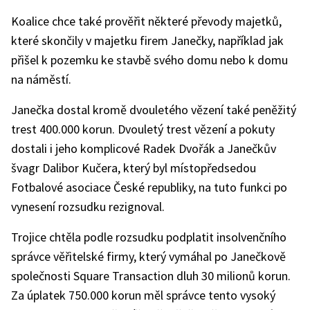
Koalice chce také prověřit některé převody majetků,
které skončily v majetku firem Janečky, například jak
přišel k pozemku ke stavbě svého domu nebo k domu
na náměstí.
Janečka dostal kromě dvouletého vězení také peněžitý
trest 400.000 korun. Dvouletý trest vězení a pokuty
dostali i jeho komplicové Radek Dvořák a Janečkův
švagr Dalibor Kučera, který byl místopředsedou
Fotbalové asociace České republiky, na tuto funkci po
vynesení rozsudku rezignoval.
Trojice chtěla podle rozsudku podplatit insolvenčního
správce věřitelské firmy, který vymáhal po Janečkově
společnosti Square Transaction dluh 30 milionů korun.
Za úplatek 750.000 korun měl správce tento vysoký