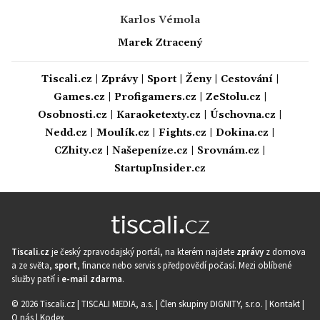
Karlos Vémola
Marek Ztracený
Tiscali.cz
|
Zprávy
|
Sport
|
Ženy
|
Cestování
|
Games.cz
|
Profigamers.cz
|
ZeStolu.cz
|
Osobnosti.cz
|
Karaoketexty.cz
|
Úschovna.cz
|
Nedd.cz
|
Moulík.cz
|
Fights.cz
|
Dokina.cz
|
CZhity.cz
|
Našepeníze.cz
|
Srovnám.cz
|
StartupInsider.cz
Tiscali.cz
je český zpravodajský portál, na kterém najdete
zprávy
z domova
a ze světa,
sport
, finance nebo servis s předpovědí počasí. Mezi oblíbené
služby patří i
e-mail zdarma
.
© 2026 Tiscali.cz |
TISCALI MEDIA, a.s.
|
Člen skupiny DIGNITY, s.r.o.
|
Kontakt
|
O nás
|
Kodex