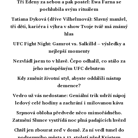
Tři Edeny za sebou a pak postel: Ewa Farna se
pochlubila svým rituálem
Tatiana Dyková (dříve Vilhelmová): Slavný manžel,
tři děti, kariéra i výhra v show Tvoje tvář má známý
hlas
UFC Fight Night: Gamrot vs. Salkilld – výsledky a
nejlepší momenty
Nezvládl jsem to v hlavě. Čepo odhalil, co stálo za
jeho neúspěšným UFC debutem
Kdy změnit životní styl, abyste oddálili nástup
demence?
Vedro už vás nedostane: Geniální trik udrží nápoj
ledový celé hodiny a zachrání i milovanou kávu
Srpnová obloha předvede něco mimořádného.
Zatmění Slunce vystřídá noc plná padajících hvězd
Chtěl jen zbourat zeď v domě. Za ní vedl tunel do
podzemního města z 12. století před Kristem