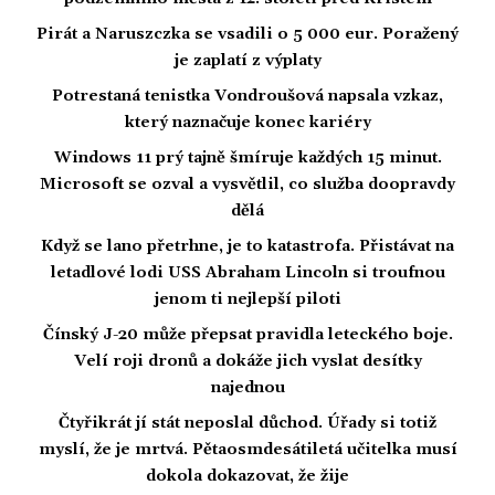
Pirát a Naruszczka se vsadili o 5 000 eur. Poražený
je zaplatí z výplaty
Potrestaná tenistka Vondroušová napsala vzkaz,
který naznačuje konec kariéry
Windows 11 prý tajně šmíruje každých 15 minut.
Microsoft se ozval a vysvětlil, co služba doopravdy
dělá
Když se lano přetrhne, je to katastrofa. Přistávat na
letadlové lodi USS Abraham Lincoln si troufnou
jenom ti nejlepší piloti
Čínský J-20 může přepsat pravidla leteckého boje.
Velí roji dronů a dokáže jich vyslat desítky
najednou
Čtyřikrát jí stát neposlal důchod. Úřady si totiž
myslí, že je mrtvá. Pětaosmdesátiletá učitelka musí
dokola dokazovat, že žije