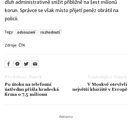
dluh administrativně snížit přibližně na šest milionů
korun. Správce se však místo přijetí peněz obrátil na
policii.
Tagy:
odsouzení
rozhodnutí
Zdroje:
ČTK
Předchozí článek
Následující článek
Po útoku na telefonní
V Moskvě otevřeli
ústřednu přišla hradecká
největší kluziště v Evropě
firma o 7,5 milionu