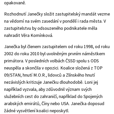
opakovaně.
Rozhodnutí Janečky složit zastupitelský mandát vezme
na vědomí na svém zasedání v pondělí i rada města. V
zastupitelstvu by odsouzeného podnikatele měla
nahradit Věra Komínková.
Janečka byl členem zastupitelem od roku 1998, od roku
2002 do roku 2010 byl uvolněným prvním náměstkem
primátora. V posledních volbách ČSSD spolu s ODS
neuspěla a skončila v opozici. Koalice složená z TOP
09/STAN, hnutí M.O.R., lidovců a Zlínského hnutí
nezávislých kritizuje Janečku dlouhodobě. Loni jej
například vyzvala, aby zdůvodnil význam svých
služebních cest do zahraničí, například do Spojených
arabských emirátů, Číny nebo USA. Janečka doposud
žádné vysvětlení koalici neposkytl.