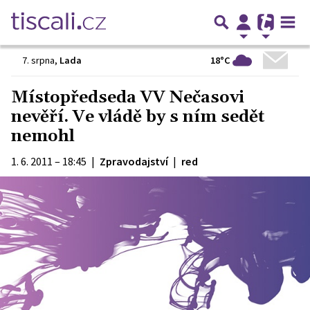
18°C
7. srpna
,
Lada
Místopředseda VV Nečasovi
nevěří. Ve vládě by s ním sedět
nemohl
1. 6. 2011 – 18:45
|
Zpravodajství
|
red