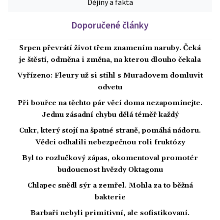
Dějiny a fakta
Doporučené články
Srpen převrátí život třem znamením naruby. Čeká
je štěstí, odměna i změna, na kterou dlouho čekala
Vyřízeno: Fleury už si stihl s Muradovem domluvit
odvetu
Při bouřce na těchto pár věcí doma nezapomínejte.
Jednu zásadní chybu dělá téměř každý
Cukr, který stojí na špatné straně, pomáhá nádoru.
Vědci odhalili nebezpečnou roli fruktózy
Byl to rozlučkový zápas, okomentoval promotér
budoucnost hvězdy Oktagonu
Chlapec snědl sýr a zemřel. Mohla za to běžná
bakterie
Barbaři nebyli primitivní, ale sofistikovaní.