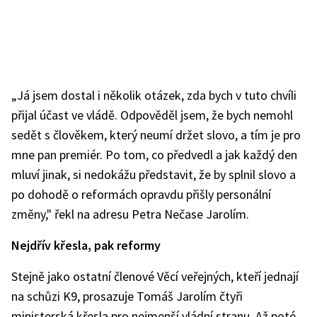
„Já jsem dostal i několik otázek, zda bych v tuto chvíli
přijal účast ve vládě. Odpověděl jsem, že bych nemohl
sedět s člověkem, který neumí držet slovo, a tím je pro
mne pan premiér. Po tom, co předvedl a jak každý den
mluví jinak, si nedokážu představit, že by splnil slovo a
po dohodě o reformách opravdu přišly personální
změny," řekl na adresu Petra Nečase Jarolím.
Nejdřív křesla, pak reformy
Stejně jako ostatní členové Věcí veřejných, kteří jednají
na schůzi K9, prosazuje Tomáš Jarolím čtyři
ministerská křesla pro nejmenší vládní stranu. Až poté