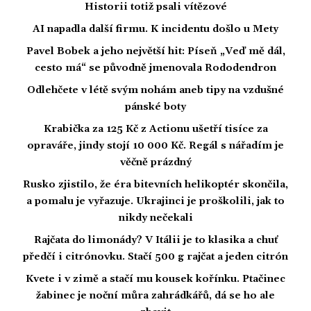
Historii totiž psali vítězové
AI napadla další firmu. K incidentu došlo u Mety
Pavel Bobek a jeho největší hit: Píseň „Veď mě dál,
cesto má“ se původně jmenovala Rododendron
Odlehčete v létě svým nohám aneb tipy na vzdušné
pánské boty
Krabička za 125 Kč z Actionu ušetří tisíce za
opraváře, jindy stojí 10 000 Kč. Regál s nářadím je
věčně prázdný
Rusko zjistilo, že éra bitevních helikoptér skončila,
a pomalu je vyřazuje. Ukrajinci je proškolili, jak to
nikdy nečekali
Rajčata do limonády? V Itálii je to klasika a chuť
předčí i citrónovku. Stačí 500 g rajčat a jeden citrón
Kvete i v zimě a stačí mu kousek kořínku. Ptačinec
žabinec je noční můra zahrádkářů, dá se ho ale