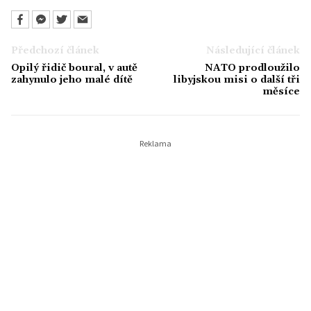
Předchozí článek
Následující článek
Opilý řidič boural, v autě
NATO prodloužilo
zahynulo jeho malé dítě
libyjskou misi o další tři
měsíce