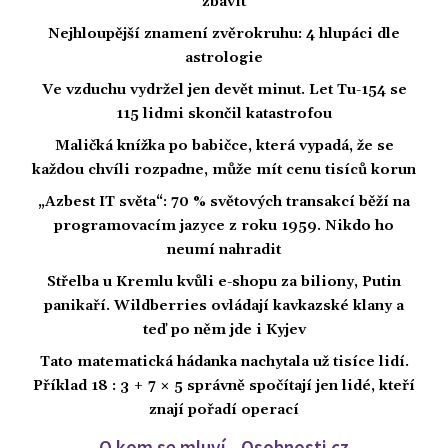
zbavit
Nejhloupější znamení zvěrokruhu: 4 hlupáci dle
astrologie
Ve vzduchu vydržel jen devět minut. Let Tu-154 se
115 lidmi skončil katastrofou
Maličká knížka po babičce, která vypadá, že se
každou chvíli rozpadne, může mít cenu tisíců korun
„Azbest IT světa“: 70 % světových transakcí běží na
programovacím jazyce z roku 1959. Nikdo ho
neumí nahradit
Střelba u Kremlu kvůli e-shopu za biliony, Putin
panikaří. Wildberries ovládají kavkazské klany a
teď po něm jde i Kyjev
Tato matematická hádanka nachytala už tisíce lidí.
Příklad 18 : 3 + 7 × 5 správně spočítají jen lidé, kteří
znají pořadí operací
O kom se mluví - Osobnosti.cz