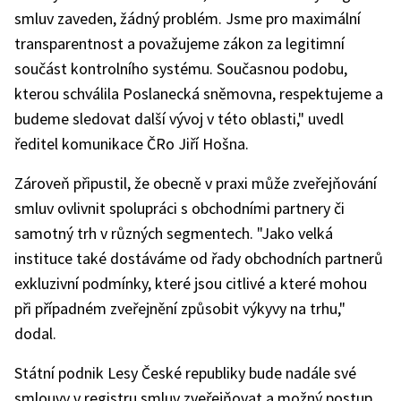
smluv zaveden, žádný problém. Jsme pro maximální
transparentnost a považujeme zákon za legitimní
součást kontrolního systému. Současnou podobu,
kterou schválila Poslanecká sněmovna, respektujeme a
budeme sledovat další vývoj v této oblasti," uvedl
ředitel komunikace ČRo Jiří Hošna.
Zároveň připustil, že obecně v praxi může zveřejňování
smluv ovlivnit spolupráci s obchodními partnery či
samotný trh v různých segmentech. "Jako velká
instituce také dostáváme od řady obchodních partnerů
exkluzivní podmínky, které jsou citlivé a které mohou
při případném zveřejnění způsobit výkyvy na trhu,"
dodal.
Státní podnik Lesy České republiky bude nadále své
smlouvy v registru smluv zveřejňovat a možný postup