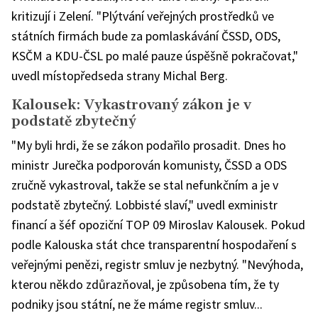
kritizují i Zelení. "Plýtvání veřejných prostředků ve
státních firmách bude za pomlaskávání ČSSD, ODS,
KSČM a KDU-ČSL po malé pauze úspěšně pokračovat,"
uvedl místopředseda strany Michal Berg.
Kalousek: Vykastrovaný zákon je v
podstatě zbytečný
"My byli hrdi, že se zákon podařilo prosadit. Dnes ho
ministr Jurečka podporován komunisty, ČSSD a ODS
zručně vykastroval, takže se stal nefunkčním a je v
podstatě zbytečný. Lobbisté slaví," uvedl exministr
financí a šéf opoziční TOP 09 Miroslav Kalousek. Pokud
podle Kalouska stát chce transparentní hospodaření s
veřejnými penězi, registr smluv je nezbytný. "Nevýhoda,
kterou někdo zdůrazňoval, je způsobena tím, že ty
podniky jsou státní, ne že máme registr smluv...