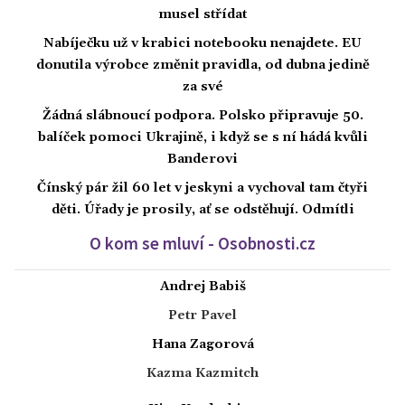
musel střídat
Nabíječku už v krabici notebooku nenajdete. EU
donutila výrobce změnit pravidla, od dubna jedině
za své
Žádná slábnoucí podpora. Polsko připravuje 50.
balíček pomoci Ukrajině, i když se s ní hádá kvůli
Banderovi
Čínský pár žil 60 let v jeskyni a vychoval tam čtyři
děti. Úřady je prosily, ať se odstěhují. Odmítli
O kom se mluví - Osobnosti.cz
Andrej Babiš
Petr Pavel
Hana Zagorová
Kazma Kazmitch