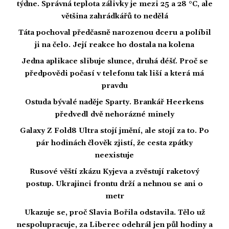
týdne. Správná teplota zálivky je mezi 25 a 28 °C, ale
většina zahrádkářů to nedělá
Táta pochoval předčasně narozenou dceru a políbil
ji na čelo. Její reakce ho dostala na kolena
Jedna aplikace slibuje slunce, druhá déšť. Proč se
předpovědi počasí v telefonu tak liší a která má
pravdu
Ostuda bývalé naděje Sparty. Brankář Heerkens
předvedl dvě nehorázné minely
Galaxy Z Fold8 Ultra stojí jmění, ale stojí za to. Po
pár hodinách člověk zjistí, že cesta zpátky
neexistuje
Rusové věští zkázu Kyjeva a zvěstují raketový
postup. Ukrajinci frontu drží a nehnou se ani o
metr
Ukazuje se, proč Slavia Bořila odstavila. Tělo už
nespolupracuje, za Liberec odehrál jen půl hodiny a