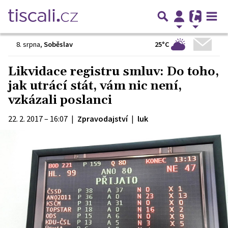
25°C
8. srpna
,
Soběslav
Likvidace registru smluv: Do toho,
jak utrácí stát, vám nic není,
vzkázali poslanci
22. 2. 2017 – 16:07
|
Zpravodajství
|
luk