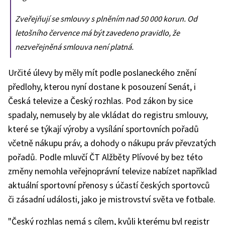
Zveřejňují se smlouvy s plněním nad 50 000 korun. Od
letošního července má být zavedeno pravidlo, že
nezveřejněná smlouva není platná.
Určité úlevy by měly mít podle poslaneckého znění
předlohy, kterou nyní dostane k posouzení Senát, i
Česká televize a Český rozhlas. Pod zákon by sice
spadaly, nemusely by ale vkládat do registru smlouvy,
které se týkají výroby a vysílání sportovních pořadů
včetně nákupu práv, a dohody o nákupu práv převzatých
pořadů. Podle mluvčí ČT Alžběty Plívové by bez této
změny nemohla veřejnoprávní televize nabízet například
aktuální sportovní přenosy s účastí českých sportovců
či zásadní události, jako je mistrovství světa ve fotbale.
"Český rozhlas nemá s cílem, kvůli kterému byl registr