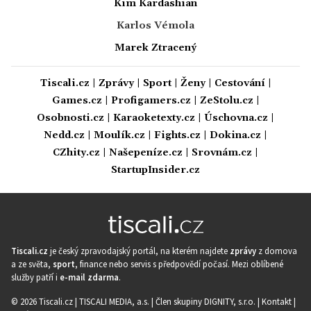
Kim Kardashian
Karlos Vémola
Marek Ztracený
Tiscali.cz
|
Zprávy
|
Sport
|
Ženy
|
Cestování
|
Games.cz
|
Profigamers.cz
|
ZeStolu.cz
|
Osobnosti.cz
|
Karaoketexty.cz
|
Úschovna.cz
|
Nedd.cz
|
Moulík.cz
|
Fights.cz
|
Dokina.cz
|
CZhity.cz
|
Našepeníze.cz
|
Srovnám.cz
|
StartupInsider.cz
Tiscali.cz
je český zpravodajský portál, na kterém najdete
zprávy
z domova
a ze světa,
sport
, finance nebo servis s předpovědí počasí. Mezi oblíbené
služby patří i
e-mail zdarma
.
© 2026 Tiscali.cz |
TISCALI MEDIA, a.s.
|
Člen skupiny DIGNITY, s.r.o.
|
Kontakt
|