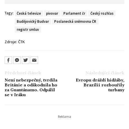
Tagy:
Česká televize
pivovar
Parlament čr
Český rozhlas
Budějovický Budvar
Poslanecká sněmovna ČR
registr smluv
Zdroje:
ČTK
Předchozí článek
Následující článek
Není nebezpečný, tvrdila
Evropu dráždí hidžáby,
Británie a odškodnila ho
Brazílii rozbouřily
za Guantánamo. Odpálil
turbany
se v Iráku