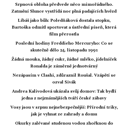
Srpnová obloha předvede něco mimořádného.
Zatmění Slunce vystřídá noc plná padajících hvězd
Líbáš jako bůh: Poledňáková dostala stopku,
Bartoška odmítl sportovat a ústřední píseň, která
film přerostla
Poslední hodiny Freddieho Mercuryho: Co se
skutečně dělo 24. listopadu 1991
Žádná mouka, žádný cukr, žádné mléko, jídelníček
Ronalda je záměrně jednotvárný
Nezápasím v Clashi, zdůraznil Roušal. Vzápětí se
ozval Sivák
Andrea Kalivodová ukázala svůj domov: Tak bydlí
jedna z nejznámějších tváří české zábavy
Vosy jsou v srpnu nejnebezpečnější: Přírodní triky,
jak je vyhnat ze zahrady a domu
Okurky zalévané studenou vodou zhořknou do