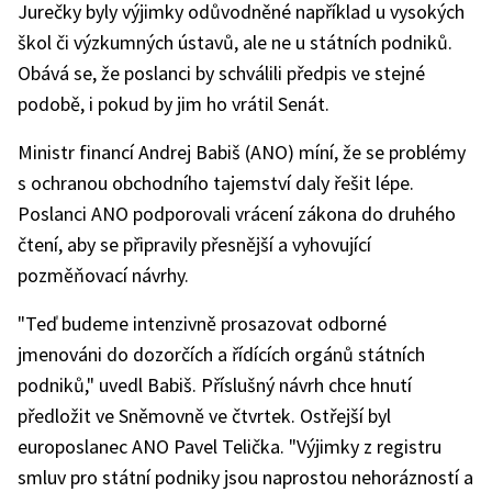
Jurečky byly výjimky odůvodněné například u vysokých
škol či výzkumných ústavů, ale ne u státních podniků.
Obává se, že poslanci by schválili předpis ve stejné
podobě, i pokud by jim ho vrátil Senát.
Ministr financí Andrej Babiš (ANO) míní, že se problémy
s ochranou obchodního tajemství daly řešit lépe.
Poslanci ANO podporovali vrácení zákona do druhého
čtení, aby se připravily přesnější a vyhovující
pozměňovací návrhy.
"Teď budeme intenzivně prosazovat odborné
jmenováni do dozorčích a řídících orgánů státních
podniků," uvedl Babiš. Příslušný návrh chce hnutí
předložit ve Sněmovně ve čtvrtek. Ostřejší byl
europoslanec ANO Pavel Telička. "Výjimky z registru
smluv pro státní podniky jsou naprostou nehorázností a