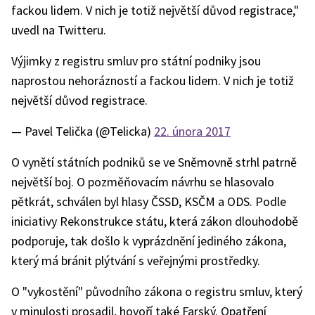
fackou lidem. V nich je totiž největší důvod registrace,"
uvedl na Twitteru.
Výjimky z registru smluv pro státní podniky jsou
naprostou nehorázností a fackou lidem. V nich je totiž
největší důvod registrace.
— Pavel Telička (@Telicka)
22. února 2017
O vynětí státních podniků se ve Sněmovně strhl patrně
největší boj. O pozměňovacím návrhu se hlasovalo
pětkrát, schválen byl hlasy ČSSD, KSČM a ODS. Podle
iniciativy Rekonstrukce státu, která zákon dlouhodobě
podporuje, tak došlo k vyprázdnění jediného zákona,
který má bránit plýtvání s veřejnými prostředky.
O "vykostění" původního zákona o registru smluv, který
v minulosti prosadil, hovoří také Farský. Opatření