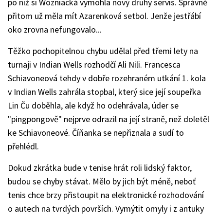
po níž si Wozniacká vymohla nový druhý servis. Správně
přitom už měla mít Azarenková setbol. Jenže jestřábí
oko zrovna nefungovalo...
Těžko pochopitelnou chybu udělal před třemi lety na
turnaji v Indian Wells rozhodčí Ali Nili. Francesca
Schiavoneová tehdy v dobře rozehraném utkání 1. kola
v Indian Wells zahrála stopbal, který sice její soupeřka
Lin Ču doběhla, ale když ho odehrávala, úder se
"pingpongově" nejprve odrazil na její straně, než doletěl
ke Schiavoneové. Číňanka se nepřiznala a sudí to
přehlédl.
Dokud zkrátka bude v tenise hrát roli lidský faktor,
budou se chyby stávat. Mělo by jich být méně, neboť
tenis chce brzy přistoupit na elektronické rozhodování
o autech na tvrdých površích. Vymýtit omyly i z antuky