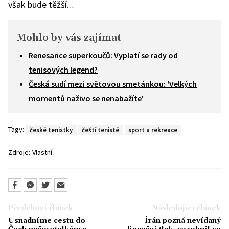
však bude těžší...
Mohlo by vás zajímat
Renesance superkoučů: Vyplatí se rady od
tenisových legend?
Česká sudí mezi světovou smetánkou: 'Velkých
momentů naživo se nenabažíte'
Tagy:
české tenistky
čeští tenisté
sport a rekreace
Zdroje:
Vlastní
Předchozí článek
Následující článek
Usnadníme cestu do
Írán pozná nevídaný