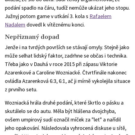
podání spadlo na čáru, tudíž nemůže ukázat jeho stopu.
Južnyj potom game v utkání 3. kola s
Rafaelem
Nadalem
dovedl k vítěznému konci.
Nepřiznaný dopad
Jenže i na tvrdých površích se stávají omyly. Stejně jako
může selhat lidský faktor, zadrhne se občas i technika.
Třeba jako v Dauhá v roce 2015 při zápasu Viktorie
Azarenkové a Caroline Wozniacké. Čtvrtfinále nakonec
ovládla Azarenková 6:3, 6:1, ač ji mírně vykolejila situace
z prvního setu.
Wozniacká hrála druhé podání, které škrtlo o pásku a
skutálelo se do autu. Měla být hlášena dvojchyba,
ovšem umpirový sudí označil míček za "let" a nařídil
jeho opakování. Následovala vyhrocená diskuse u sítě,