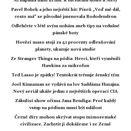
AI napadla další firmu. K incidentu došlo u Mety
Pavel Bobek a jeho největší hit: Píseň „Veď mě dál,
cesto má“ se původně jmenovala Rododendron
Odlehčete v létě svým nohám aneb tipy na vzdušné
pánské boty
Hovězí maso stojí za 41 procenty odlesňování
planety, ukazuje nová studie
Ze Stranger Things na pódia: Herci, kteří vyměnili
Hawkins za mikrofon
Ted Lasso je zpátky! Tentokrát trénuje ženský tým
Joel Kinnaman se vydává na lov Saddáma Husajna.
Nový seriál ukáže jednu z největších operací CIA
Zákulisí show očima Jana Bendiga: Proč každý
vstup na pódium musí být událost
Černé díry mohou skrývat stopu mimozemské
civilizace. Zachytit ji dokážeme i ze Země