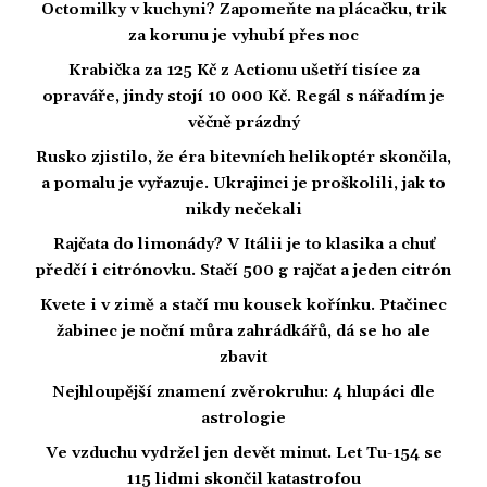
Octomilky v kuchyni? Zapomeňte na plácačku, trik
za korunu je vyhubí přes noc
Krabička za 125 Kč z Actionu ušetří tisíce za
opraváře, jindy stojí 10 000 Kč. Regál s nářadím je
věčně prázdný
Rusko zjistilo, že éra bitevních helikoptér skončila,
a pomalu je vyřazuje. Ukrajinci je proškolili, jak to
nikdy nečekali
Rajčata do limonády? V Itálii je to klasika a chuť
předčí i citrónovku. Stačí 500 g rajčat a jeden citrón
Kvete i v zimě a stačí mu kousek kořínku. Ptačinec
žabinec je noční můra zahrádkářů, dá se ho ale
zbavit
Nejhloupější znamení zvěrokruhu: 4 hlupáci dle
astrologie
Ve vzduchu vydržel jen devět minut. Let Tu-154 se
115 lidmi skončil katastrofou