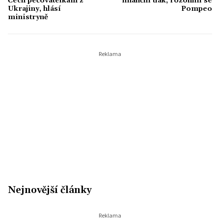
Čech pečovatelkám z
finanční tlak, rozohnil se
Ukrajiny, hlásí
Pompeo
ministryně
Nejnovější články