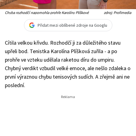
Chyba rozhodčí napomohla prohře Karolíny Plíškové
zdroj: Profimedia
Přidat mezi oblíbené zdroje na Googlu
Cítila velkou křivdu. Rozhodčí ji za důležitého stavu
upřeli bod. Tenistka Karolína Plíšková zuřila - a po
prohře ve vzteku udělala raketou díru do umpiru.
Chybný verdikt vzbudil velké emoce, ale nešlo zdaleka o
první výraznou chybu tenisových sudích. A zřejmě ani ne
poslední.