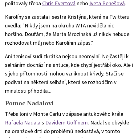
politovaly třeba
Chris Evertová
nebo
Iveta Benešová
.
Karolíny se zastala i sestra Kristýna, která na Twitteru
uvedla: "Nikdy jsem na okruhu WTA neviděla nic
horšího. Doufám, že Marta Mrozinská už nikdy nebude
rozhodovat můj nebo Karolínin zápas."
Ani tenisoví sudí zkrátka nejsou neomylní. Nejčastěji k
selháním dochází na antuce, kde chybí jestřábí oko. Ale i
s jeho přítomností mohou vzniknout křivdy. Stačí se
podívat na některá selhání, která se rozhodčím v
minulosti přihodila...
Pomoc Nadalovi
Třeba loni v Monte Carlu v zápase antukového krále
Rafaela Nadala
s
Davidem Goffinem
. Nadal se obvykle
na oranžové drti do problémů nedostává, v tomto