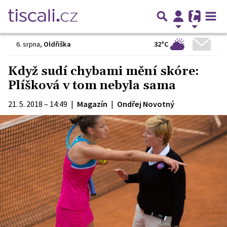
32°C
6. srpna
,
Oldřiška
Když sudí chybami mění skóre:
Plíšková v tom nebyla sama
21. 5. 2018 – 14:49
|
Magazín
|
Ondřej Novotný