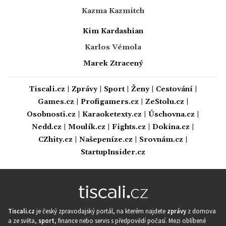
Kazma Kazmitch
Kim Kardashian
Karlos Vémola
Marek Ztracený
Tiscali.cz
|
Zprávy
|
Sport
|
Ženy
|
Cestování
|
Games.cz
|
Profigamers.cz
|
ZeStolu.cz
|
Osobnosti.cz
|
Karaoketexty.cz
|
Úschovna.cz
|
Nedd.cz
|
Moulík.cz
|
Fights.cz
|
Dokina.cz
|
CZhity.cz
|
Našepeníze.cz
|
Srovnám.cz
|
StartupInsider.cz
Tiscali.cz
je český zpravodajský portál, na kterém najdete
zprávy
z domova
a ze světa,
sport
, finance nebo servis s předpovědí počasí. Mezi oblíbené