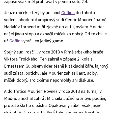
zápase však měl prohrávat v prvním setu 2:4.
Jenže míček, který by posunul
Goffina
do tohoto
vedení, ohodnotil umpirový sudí Cedric Mourier špatně.
Nadalův forhend mířil zjevně do autu, ovšem Mourier
našel jinou stopu a označil míček za dobrý. Od té chvíle
už
Goffin
vyhrál jen jediný game.
Stejný sudí rozčílil v roce 2013 v Římě srbského hráče
Viktora Troického. Ten zahrál v zápase 2. kola s
Ernestsem Gulbisem úder těsně k základní čáře, lajnový
sudí zůstal potichu, ale Mourier zahlásil aut, ač byl
míček dobrý. Troickému nepomohly ani diskuse.
A do třetice Mourier. Rovněž v roce 2013 na turnaji v
Madridu nechal zahrát Michaila Južného znovu podání,
protože škrtlo o pásku. Opakovaný záběr však jasně
ukázal, že šlo do autu. Sudí tehdy argumentoval, že