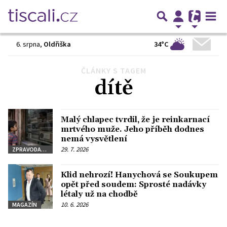
34°C
6. srpna
,
Oldřiška
ČLÁNKY S TAGEM
Předchozí
1
2
3
…
16
Další
dítě
Malý chlapec tvrdil, že je reinkarnací
mrtvého muže. Jeho příběh dodnes
nemá vysvětlení
29. 7. 2026
ZPRAVODAJSTVÍ
Klid nehrozí! Hanychová se Soukupem
opět před soudem: Sprosté nadávky
létaly už na chodbě
10. 6. 2026
MAGAZÍN