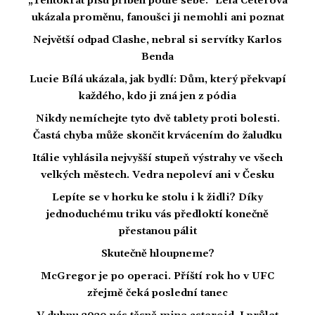
„Tentokrát píšu příběh podle sebe." Lela Ceterová
ukázala proměnu, fanoušci ji nemohli ani poznat
Největší odpad Clashe, nebral si servítky Karlos
Benda
Lucie Bílá ukázala, jak bydlí: Dům, který překvapí
každého, kdo ji zná jen z pódia
Nikdy nemíchejte tyto dvě tablety proti bolesti.
Častá chyba může skončit krvácením do žaludku
Itálie vyhlásila nejvyšší stupeň výstrahy ve všech
velkých městech. Vedra nepoleví ani v Česku
Lepíte se v horku ke stolu i k židli? Díky
jednoduchému triku vás předloktí konečně
přestanou pálit
Skutečně hloupneme?
McGregor je po operaci. Příští rok ho v UFC
zřejmě čeká poslední tanec