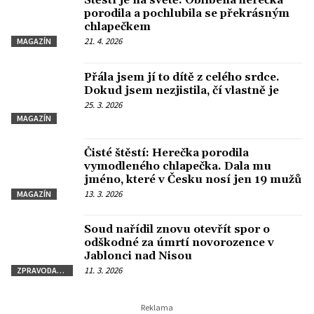
Štěstí je na světě. Oblíbená herečka
porodila a pochlubila se překrásným
chlapečkem
21. 4. 2026
MAGAZÍN
Přála jsem jí to dítě z celého srdce.
Dokud jsem nezjistila, čí vlastně je
25. 3. 2026
MAGAZÍN
Čisté štěstí: Herečka porodila
vymodleného chlapečka. Dala mu
jméno, které v Česku nosí jen 19 mužů
13. 3. 2026
MAGAZÍN
Soud nařídil znovu otevřít spor o
odškodné za úmrtí novorozence v
Jablonci nad Nisou
11. 3. 2026
ZPRAVODAJSTVÍ