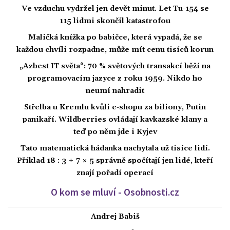
Ve vzduchu vydržel jen devět minut. Let Tu-154 se
115 lidmi skončil katastrofou
Maličká knížka po babičce, která vypadá, že se
každou chvíli rozpadne, může mít cenu tisíců korun
„Azbest IT světa“: 70 % světových transakcí běží na
programovacím jazyce z roku 1959. Nikdo ho
neumí nahradit
Střelba u Kremlu kvůli e-shopu za biliony, Putin
panikaří. Wildberries ovládají kavkazské klany a
teď po něm jde i Kyjev
Tato matematická hádanka nachytala už tisíce lidí.
Příklad 18 : 3 + 7 × 5 správně spočítají jen lidé, kteří
znají pořadí operací
O kom se mluví - Osobnosti.cz
Andrej Babiš