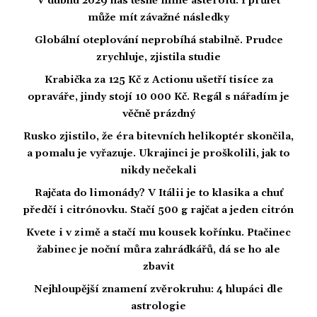
V dubnu 2029 nás těsně mine asteroid. I průlet
může mít závažné následky
Globální oteplování neprobíhá stabilně. Prudce
zrychluje, zjistila studie
Krabička za 125 Kč z Actionu ušetří tisíce za
opraváře, jindy stojí 10 000 Kč. Regál s nářadím je
věčně prázdný
Rusko zjistilo, že éra bitevních helikoptér skončila,
a pomalu je vyřazuje. Ukrajinci je proškolili, jak to
nikdy nečekali
Rajčata do limonády? V Itálii je to klasika a chuť
předčí i citrónovku. Stačí 500 g rajčat a jeden citrón
Kvete i v zimě a stačí mu kousek kořínku. Ptačinec
žabinec je noční můra zahrádkářů, dá se ho ale
zbavit
Nejhloupější znamení zvěrokruhu: 4 hlupáci dle
astrologie