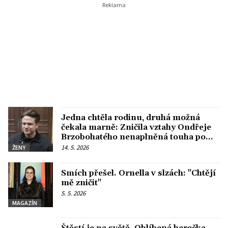
Jedna chtěla rodinu, druhá možná
čekala marně: Zničila vztahy Ondřeje
Brzobohatého nenaplněná touha po
dítěti
14. 5. 2026
ŽENY
Smích přešel. Ornella v slzách: "Chtějí
mě zničit"
5. 5. 2026
MAGAZÍN