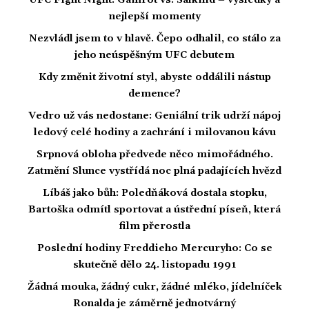
UFC Fight Night: Gamrot vs. Salkilld – výsledky a
nejlepší momenty
Nezvládl jsem to v hlavě. Čepo odhalil, co stálo za
jeho neúspěšným UFC debutem
Kdy změnit životní styl, abyste oddálili nástup
demence?
Vedro už vás nedostane: Geniální trik udrží nápoj
ledový celé hodiny a zachrání i milovanou kávu
Srpnová obloha předvede něco mimořádného.
Zatmění Slunce vystřídá noc plná padajících hvězd
Líbáš jako bůh: Poledňáková dostala stopku,
Bartoška odmítl sportovat a ústřední píseň, která
film přerostla
Poslední hodiny Freddieho Mercuryho: Co se
skutečně dělo 24. listopadu 1991
Žádná mouka, žádný cukr, žádné mléko, jídelníček
Ronalda je záměrně jednotvárný