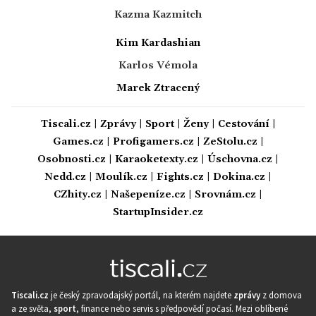
Kazma Kazmitch
Kim Kardashian
Karlos Vémola
Marek Ztracený
Tiscali.cz
|
Zprávy
|
Sport
|
Ženy
|
Cestování
|
Games.cz
|
Profigamers.cz
|
ZeStolu.cz
|
Osobnosti.cz
|
Karaoketexty.cz
|
Úschovna.cz
|
Nedd.cz
|
Moulík.cz
|
Fights.cz
|
Dokina.cz
|
CZhity.cz
|
Našepeníze.cz
|
Srovnám.cz
|
StartupInsider.cz
Tiscali.cz
je český zpravodajský portál, na kterém najdete
zprávy
z domova
a ze světa,
sport
, finance nebo servis s předpovědí počasí. Mezi oblíbené