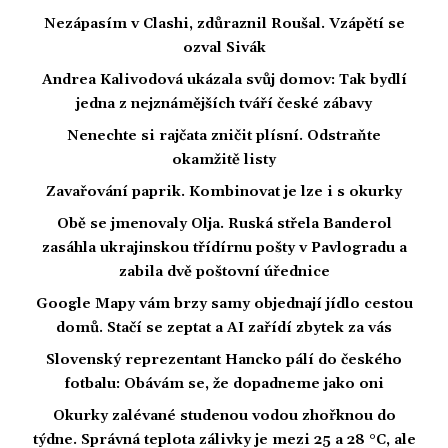
Nezápasím v Clashi, zdůraznil Roušal. Vzápětí se
ozval Sivák
Andrea Kalivodová ukázala svůj domov: Tak bydlí
jedna z nejznámějších tváří české zábavy
Nenechte si rajčata zničit plísní. Odstraňte
okamžitě listy
Zavařování paprik. Kombinovat je lze i s okurky
Obě se jmenovaly Olja. Ruská střela Banderol
zasáhla ukrajinskou třídírnu pošty v Pavlogradu a
zabila dvě poštovní úřednice
Google Mapy vám brzy samy objednají jídlo cestou
domů. Stačí se zeptat a AI zařídí zbytek za vás
Slovenský reprezentant Hancko pálí do českého
fotbalu: Obávám se, že dopadneme jako oni
Okurky zalévané studenou vodou zhořknou do
týdne. Správná teplota zálivky je mezi 25 a 28 °C, ale