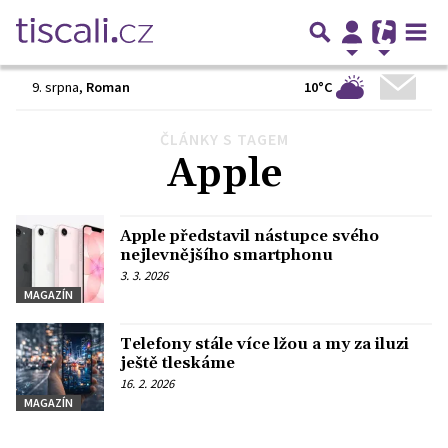
10°C
9. srpna
,
Roman
ČLÁNKY S TAGEM
Předchozí
1
2
3
…
9
Další
Apple
Apple představil nástupce svého
nejlevnějšího smartphonu
3. 3. 2026
MAGAZÍN
Telefony stále více lžou a my za iluzi
ještě tleskáme
16. 2. 2026
MAGAZÍN