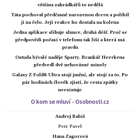
většina zahrádkářů to nedělá
Táta pochoval předčasně narozenou dceru a políbil
ji na čelo. Její reakce ho dostala na kolena
Jedna aplikace slibuje slunce, druhá déšť. Proč se
předpovědi počasí v telefonu tak liší a která má
pravdu
Ostuda bývalé naděje Sparty. Brankář Heerkens
předvedl dvě nehorázné minely
Galaxy Z Fold8 Ultra stojí jmění, ale stojí za to. Po
pár hodinách člověk zjistí, že cesta zpátky
neexistuje
O kom se mluví - Osobnosti.cz
Andrej Babiš
Petr Pavel
Hana Zagorová